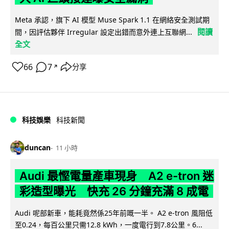
Meta 承認，旗下 AI 模型 Muse Spark 1.1 在網絡安全測試期
閱讀
間，因評估夥伴 Irregular 設定出錯而意外連上互聯網...
全文
66
7
分享
↗
科技娛樂
科技新聞
duncan
11 小時
Audi 最慳電量產車現身 A2 e-tron 迷
彩造型曝光 快充 26 分鐘充滿 8 成電
Audi 呢部新車，能耗竟然係25年前嘅一半。 A2 e-tron 風阻低
至0.24，每百公里只需12.8 kWh，一度電行到7.8公里。6...