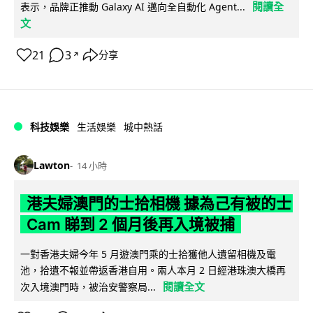
閱讀全
表示，品牌正推動 Galaxy AI 邁向全自動化 Agent...
文
21
3
分享
↗
科技娛樂
生活娛樂
城中熱話
Lawton
14 小時
港夫婦澳門的士拾相機 據為己有被的士
Cam 睇到 2 個月後再入境被捕
一對香港夫婦今年 5 月遊澳門乘的士拾獲他人遺留相機及電
池，拾遺不報並帶返香港自用。兩人本月 2 日經港珠澳大橋再
閱讀全文
次入境澳門時，被治安警察局...