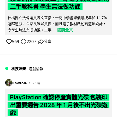
二手教科書 學生無法做功課
社福界立法會議員陳文宜指，一間中學書單價錢按年加 14.7%
遠超通漲，令家長難以負擔。而且電子教材啟動碼這項設計，
閱讀全文
令學生無法完成功課，二手...
569
220
分享
↗
科技娛樂
遊戲情報
Lawton
13 小時
PlayStation 確認停產實體光碟 包裝印
出重要通告 2028 年 1 月後不出光碟遊
戲