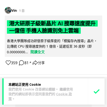
Vin
1 日
港大研原子級新晶片 AI 搜尋速度提升
一億倍 手機人臉識別免上雲端
香港大學團隊成功研發原子級厚度的「模擬存內搜尋」晶片，
比傳統 CPU 搜尋速度快約 1 億倍，延遲低至 36 皮秒（即
閱讀全文
0.00000000...
359
81
分享
↗
本網站正使用 Cookie
ADVERTISEMENT
我們使用 Cookie 改善網站體驗。 繼續使用
我們的網站即表示您同意我們的
Cookie 政
策
。