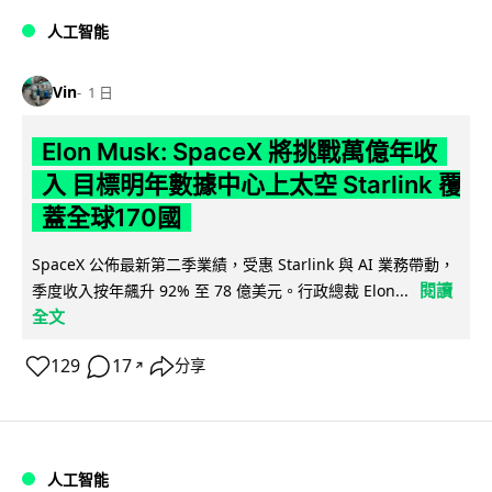
人工智能
Vin
1 日
Elon Musk: SpaceX 將挑戰萬億年收
入 目標明年數據中心上太空 Starlink 覆
蓋全球170國
SpaceX 公佈最新第二季業績，受惠 Starlink 與 AI 業務帶動，
閱讀
季度收入按年飆升 92% 至 78 億美元。行政總裁 Elon...
全文
129
17
分享
↗
人工智能