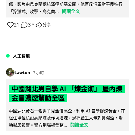
傷，影片由烏克蘭總統澤連斯基公開。他直斥俄軍對平民進行
閱讀全文
「狩獵式」攻擊，烏克蘭...
21
3
分享
↗
人工智能
Lawton
7 小時
中國湖北男自學 AI 「煉金術」 屋內煉
金冒濃煙驚動全區
中國湖北黃石一名男子見金價高企，利用 AI 自學提煉黃金，在
租住單位私設高壓爐及作坊冶煉，過程產生大量刺鼻濃煙，驚
閱讀全文
動鄰居報警。警方到場揭發整...