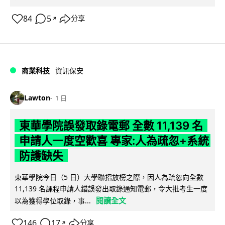
84
5
分享
↗
商業科技
資訊保安
Lawton
1 日
東華學院誤發取錄電郵 全數 11,139 名
申請人一度空歡喜 專家:人為疏忽+系統
防護缺失
東華學院今日（5 日）大學聯招放榜之際，因人為疏忽向全數
11,139 名課程申請人錯誤發出取錄通知電郵，令大批考生一度
閱讀全文
以為獲得學位取錄，事...
146
17
分享
↗