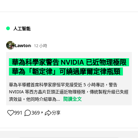
人工智能
Lawton
12 小時
華為科學家警告 NVIDIA 已近物理極限
華為「韜定律」可繞過摩爾定律瓶頸
華為半導體首席科學家廖恒罕見接受近 5 小時專訪，警告
NVIDIA 等西方晶片巨頭正逼近物理極限，傳統製程升級已失經
閱讀全文
濟效益。他同時介紹華為...
991
369
分享
↗