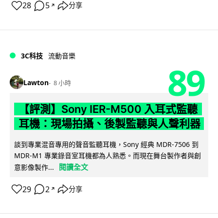
28
5
分享
↗
3C科技
流動音樂
89
Lawton
8 小時
【評測】Sony IER-M500 入耳式監聽
耳機：現場拍攝、後製監聽與人聲利器
談到專業混音專用的聲音監聽耳機，Sony 經典 MDR-7506 到
MDR-M1 專業錄音室耳機都為人熟悉。而現在舞台製作者與創
閱讀全文
意影像製作...
29
2
分享
↗