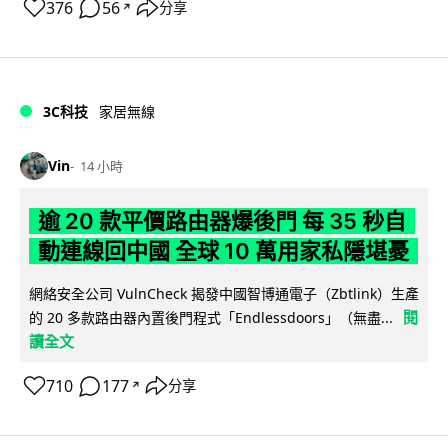
376
56
分享
↗
3C科技
家居無線
Vin
14 小時
逾 20 款平價路由器爆後門 每 35 秒自
動連線回中國 全球 10 萬用家私隱堪憂
網絡安全公司 VulnCheck 揭發中國智博通電子（Zbtlink）生產
閱
的 20 多款路由器內置後門程式「Endlessdoors」（無盡...
讀全文
710
177
分享
↗