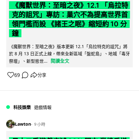
《魔獸世界：至暗之夜》12.1 「烏拉特
克的詛咒」專訪：巢穴不為提高世界首
領門檻而設 《諸王之眠》縮短約 10 分
鐘
《魔獸世界：至暗之夜》版本更新 12.1「烏拉特克的詛咒」將
於 8 月 13 日正式上線，帶來全新區域「盤蛇島」、地城「毒牙
閱讀全文
祭壇」、新型態世...
69
分享
科技娛樂
遊戲情報
Lawton
9 小時