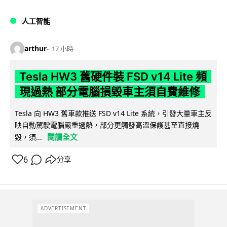
人工智能
arthur
17 小時
Tesla HW3 舊硬件裝 FSD v14 Lite 頻
現過熱 部分電腦損毀車主須自費維修
Tesla 向 HW3 舊車款推送 FSD v14 Lite 系統，引發大量車主反
映自動駕駛電腦嚴重過熱，部分更觸發高溫保護甚至直接燒
閱讀全文
毀，須...
6
分享
ADVERTISEMENT