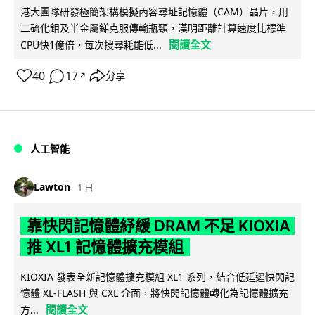
港大團隊研發極簡架構模擬內容尋址記憶體（CAM）晶片，用
二硫化鉬及半金屬銻克服傳輸瓶頸，漢明距離計算速度比標準
閱讀全文
CPU快1億倍，每次搜尋耗能低...
40
17
分享
↗
人工智能
Lawton
1 日
靠快閃記憶體紓緩 DRAM 不足 KIOXIA
推 XL1 記憶體擴充模組
KIOXIA 發表全新記憶體擴充模組 XL1 系列，結合低延遲快閃記
憶體 XL-FLASH 與 CXL 介面，將快閃記憶體轉化為記憶體擴充
閱讀全文
方...