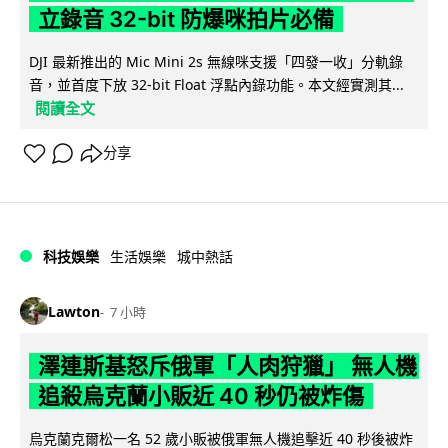
立錄音 32-bit 防爆咪拍片必備
DJI 最新推出的 Mic Mini 2s 無線咪支援「四發一收」分軌錄
音，並首度下放 32-bit Float 浮點內錄功能。本文經實測其...
閱讀全文
分享
科技娛樂
生活娛樂
城中熱話
Lawton
7 小時
澤連斯基怒斥俄軍「人肉狩獵」 無人機
追殺烏克蘭小販近 40 秒仍被炸傷
烏克蘭克爾松一名 52 歲小販被俄軍無人機追擊近 40 秒後被炸