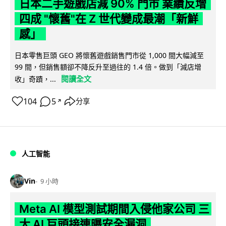
日本二手遊戲店減 90% 門市 業績反增
四成 "懷舊"在 Z 世代變成最潮「新鮮
感」
日本零售巨頭 GEO 將懷舊遊戲銷售門市從 1,000 間大幅減至
99 間，但銷售額卻不降反升至過往的 1.4 倍。做到「減店增
閱讀全文
收」奇蹟，...
104
5
分享
↗
人工智能
Vin
9 小時
Meta AI 模型測試期間入侵他家公司 三
大 AI 巨頭接連曝安全漏洞