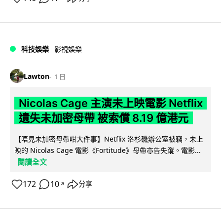
科技娛樂
影視娛樂
Lawton
1 日
Nicolas Cage 主演未上映電影 Netflix
遺失未加密母帶 被索償 8.19 億港元
【唔見未加密母帶咁大件事】Netflix 洛杉磯辦公室被竊，未上
映的 Nicolas Cage 電影《Fortitude》母帶亦告失蹤。電影...
閱讀全文
172
10
分享
↗