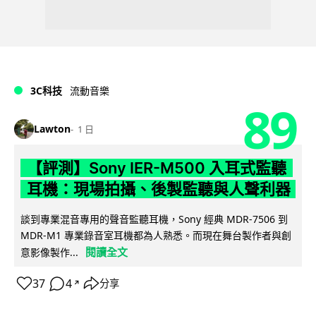
3C科技
流動音樂
89
Lawton
1 日
【評測】Sony IER-M500 入耳式監聽
耳機：現場拍攝、後製監聽與人聲利器
談到專業混音專用的聲音監聽耳機，Sony 經典 MDR-7506 到
MDR-M1 專業錄音室耳機都為人熟悉。而現在舞台製作者與創
閱讀全文
意影像製作...
37
4
分享
↗