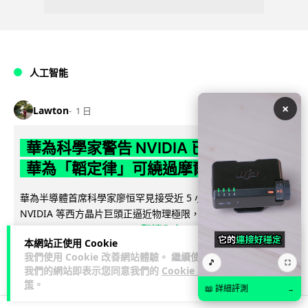
人工智能
×
Lawton
1 日
華為科學家警告 NVIDIA 已近物理極限
華為「韜定律」可繞過摩爾定律瓶頸
華為半導體首席科學家廖恒罕見接受近 5 小時專訪，警告
NVIDIA 等西方晶片巨頭正逼近物理極限，傳統製程升級已失經
閱讀全文
濟效益。他同時介紹華為...
本網站正使用 Cookie
我們使用 Cookie 改善網站體驗。 繼續使用
1,554
596
分享
↗
🎵
⛶
我們的網站即表示您同意我們的
Cookie 政
策
。
📖 詳細評測
→