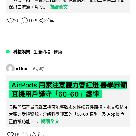
閱讀全文
保出口流通。片段...
56
16
分享
↗
科技娛樂
生活科技
健康
arthur
16 小時
AirPods 用家注意聽力響紅燈 醫學界籲
耳機用戶謹守「60-60」鐵律
長時間高音量佩戴耳機可能導致永久性噪音性聽損。本文盤點 4
大聽力受損警號，介紹科學護耳的「60-60 原則」及 Apple 內
閱讀全文
置防護功能，...
16
分享