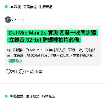
3C科技
家居無線
影音產品
Vin
1 日
DJI Mic Mini 2s 實測 四發一收同步獨
立錄音 32-bit 防爆咪拍片必備
DJI 最新推出的 Mic Mini 2s 無線咪支援「四發一收」分軌錄
音，並首度下放 32-bit Float 浮點內錄功能。本文經實測其...
閱讀全文
251
1
分享
↗
科技娛樂
生活娛樂
城中熱話