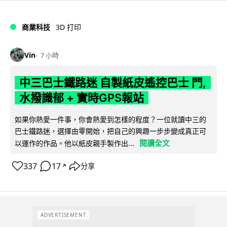
商業科技
3D 打印
Vin
7 小時
中三巴士鐵路迷 自製紙皮遙控巴士 門,
水撥識郁 + 實時GPS報站
如果你熱愛一件事，你會熱愛到怎樣的程度？一位就讀中三的
巴士鐵路迷，選擇由零開始，把自己的興趣一步步變成真正可
閱讀全文
以運作的作品。他以紙皮親手製作出...
337
17
分享
↗
ADVERTISEMENT