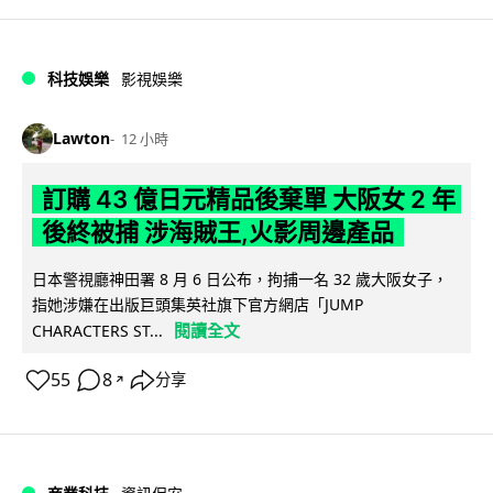
科技娛樂
影視娛樂
Lawton
12 小時
訂購 43 億日元精品後棄單 大阪女 2 年
後終被捕 涉海賊王,火影周邊產品
日本警視廳神田署 8 月 6 日公布，拘捕一名 32 歲大阪女子，
指她涉嫌在出版巨頭集英社旗下官方網店「JUMP
閱讀全文
CHARACTERS ST...
55
8
分享
↗