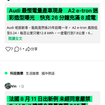
Audi 最慳電量產車現身 A2 e-tron 迷
彩造型曝光 快充 26 分鐘充滿 8 成電
Audi 呢部新車，能耗竟然係25年前嘅一半。 A2 e-tron 風阻低
至0.24，每百公里只需12.8 kWh，一度電行到7.8公里。6...
閱讀全文
7
1
分享
↗
科技娛樂
生活娛樂
城中熱話
Vin
1 日
法國 8 月 11 日出新例 未經同意嚴禁