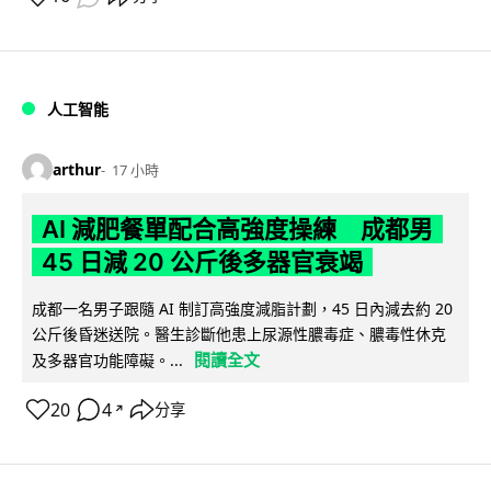
人工智能
arthur
17 小時
AI 減肥餐單配合高強度操練 成都男
45 日減 20 公斤後多器官衰竭
成都一名男子跟隨 AI 制訂高強度減脂計劃，45 日內減去約 20
公斤後昏迷送院。醫生診斷他患上尿源性膿毒症、膿毒性休克
閱讀全文
及多器官功能障礙。...
20
4
分享
↗