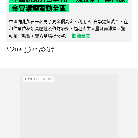
金冒濃煙驚動全區
中國湖北黃石一名男子見金價高企，利用 AI 自學提煉黃金，在
租住單位私設高壓爐及作坊冶煉，過程產生大量刺鼻濃煙，驚
閱讀全文
動鄰居報警。警方到場揭發整...
106
7
分享
↗
ADVERTISEMENT