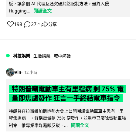
板，讓多個 AI 代理互通突破網絡限制方法，最終入侵
閱讀全文
Hugging...
198
27
分享
↗
科技娛樂
生活娛樂
城中熱話
Vin
12 小時
特朗普嘲電動車主有里程病 剩 75% 電
量即焦慮發作 狂言一手終結電車指令
特朗普在拉斯維加斯造勢大會上公開嘲諷電動車車主患有「里
程焦慮病」，聲稱電量剩 75% 便發作，並重申已廢除電動車強
閱讀全文
制令。惟專業車媒隨即反駁，...