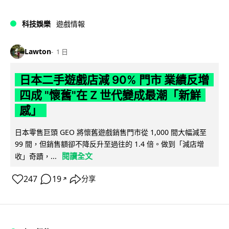
科技娛樂
遊戲情報
Lawton
1 日
日本二手遊戲店減 90% 門市 業績反增
四成 "懷舊"在 Z 世代變成最潮「新鮮
感」
日本零售巨頭 GEO 將懷舊遊戲銷售門市從 1,000 間大幅減至
99 間，但銷售額卻不降反升至過往的 1.4 倍。做到「減店增
閱讀全文
收」奇蹟，...
247
19
分享
↗