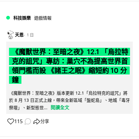
科技娛樂
遊戲情報
天恩
1 日
《魔獸世界：至暗之夜》12.1 「烏拉特
克的詛咒」專訪：巢穴不為提高世界首
領門檻而設 《諸王之眠》縮短約 10 分
鐘
《魔獸世界：至暗之夜》版本更新 12.1「烏拉特克的詛咒」將
於 8 月 13 日正式上線，帶來全新區域「盤蛇島」、地城「毒牙
閱讀全文
祭壇」、新型態世...
115
分享