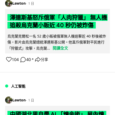
Lawton
1 日
澤連斯基怒斥俄軍「人肉狩獵」 無人機
追殺烏克蘭小販近 40 秒仍被炸傷
烏克蘭克爾松一名 52 歲小販被俄軍無人機追擊近 40 秒後被炸
傷，影片由烏克蘭總統澤連斯基公開。他直斥俄軍對平民進行
閱讀全文
「狩獵式」攻擊，烏克蘭...
104
40
分享
↗
人工智能
Lawton
1 日
中國湖北男自學 AI 「煉金術」 屋內煉