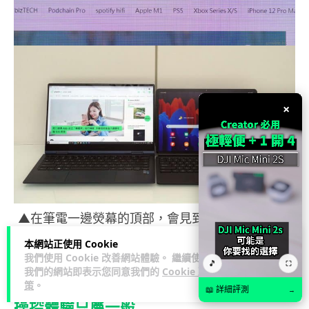
×
▲在筆電一邊熒幕的頂部，會見到連接狀態。當要
斷開連接時，只需要在此點按「Disconnect」，平
本網站正使用 Cookie
我們使用 Cookie 改善網站體驗。 繼續使用
板一邊的熒幕就會變回本身的顯示了。
🎵
⛶
我們的網站即表示您同意我們的
Cookie 政
策
。
📖 詳細評測
→
操控體驗只屬一般