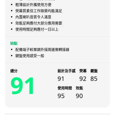
輕薄設計外攜使用方便
熒幕質素佳工作娛樂均能滿足
內置喇叭音質令人滿意
效能足夠應付大部分應用需要
使用時間足夠應付一日以上
缺點
配備端子較單調外接周邊需轉接器
鍵盤使用感受一般
總分
設計及手感
熒幕
鍵盤
91
91
92
85
使用時間
效能
95
90