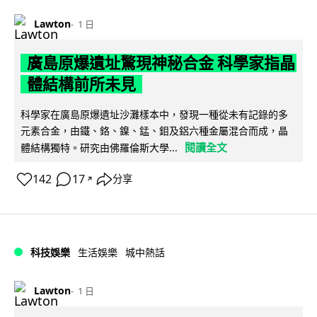
Lawton
1 日
廣島原爆遺址驚現神秘合金 科學家指晶
體結構前所未見
科學家在廣島原爆遺址沙灘樣本中，發現一種從未有記錄的多
元素合金，由鐵、鉻、鎳、錳、鉬及鋁六種金屬混合而成，晶
閱讀全文
體結構獨特。研究由佛羅倫斯大學...
142
17
分享
↗
科技娛樂
生活娛樂
城中熱話
Lawton
1 日