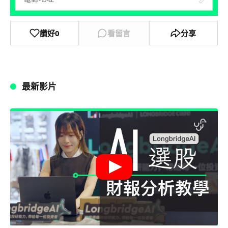
讚好
0
看留言
分享
最新影片