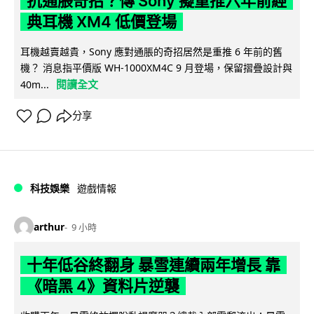
抗通脹奇招？傳 Sony 擬重推六年前經
典耳機 XM4 低價登場
耳機越賣越貴，Sony 應對通脹的奇招居然是重推 6 年前的舊
機？ 消息指平價版 WH-1000XM4C 9 月登場，保留摺疊設計與
閱讀全文
40m...
分享
科技娛樂
遊戲情報
arthur
9 小時
十年低谷終翻身 暴雪連續兩年增長 靠
《暗黑 4》資料片逆襲