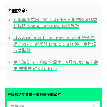
相關文章:
印度要求交出 iOS 與 Android 系統原始碼查
核後門 Apple, Samsung 強烈反對
【WWDC 2026】iOS, macOS 27 系統全面
提升效能 新設計 Liquid Glass 進一步微調
改善體驗
華為鴻蒙 5.0 系統 余承東：9月底功能追上蘋
果 要挑戰 iOS Android
📮
更多精彩文章每日送到電子郵箱