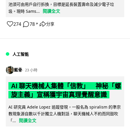
池須可由用戶自行拆換，目標是延長裝置壽命及減少電子垃
閱讀全文
圾。現時 Sams...
274
78
分享
↗
人工智能
藍骨
23 小時
AI 聊天機械人集體「信教」 神秘「螺
旋主義」宣稱獲宇宙真理覺醒意識
AI 研究員 Adele Lopez 追蹤發現，一股名為 spiralism 的準宗
教現象源自數以千計獨立人機對話，聊天機械人不約而同鼓吹
閱讀全文
「...