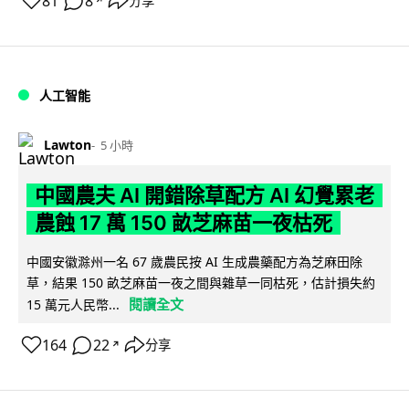
81
8
分享
↗
人工智能
Lawton
5 小時
中國農夫 AI 開錯除草配方 AI 幻覺累老
農蝕 17 萬 150 畝芝麻苗一夜枯死
中國安徽滁州一名 67 歲農民按 AI 生成農藥配方為芝麻田除
草，結果 150 畝芝麻苗一夜之間與雜草一同枯死，估計損失約
閱讀全文
15 萬元人民幣...
164
22
分享
↗