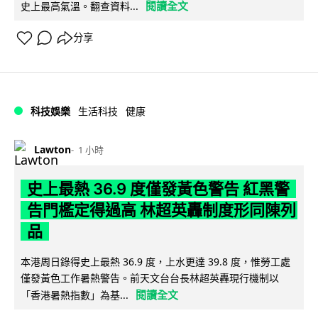
閱讀全文
史上最高氣溫。翻查資料...
分享
科技娛樂
生活科技
健康
Lawton
1 小時
史上最熱 36.9 度僅發黃色警告 紅黑警
告門檻定得過高 林超英轟制度形同陳列
品
本港周日錄得史上最熱 36.9 度，上水更達 39.8 度，惟勞工處
僅發黃色工作暑熱警告。前天文台台長林超英轟現行機制以
閱讀全文
「香港暑熱指數」為基...