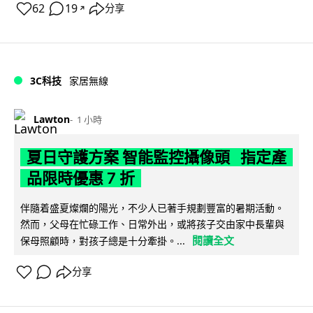
62
19
分享
↗
3C科技
家居無線
Lawton
1 小時
夏日守護方案 智能監控攝像頭 指定產
品限時優惠 7 折
伴隨着盛夏燦爛的陽光，不少人已著手規劃豐富的暑期活動。
然而，父母在忙碌工作、日常外出，或將孩子交由家中長輩與
閱讀全文
保母照顧時，對孩子總是十分牽掛。...
分享