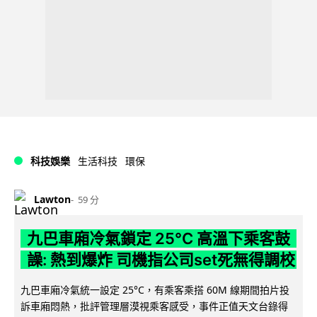
科技娛樂
生活科技
環保
Lawton
59 分
九巴車廂冷氣鎖定 25°C 高溫下乘客鼓
譟: 熱到爆炸 司機指公司set死無得調校
九巴車廂冷氣統一設定 25°C，有乘客乘搭 60M 線期間拍片投
訴車廂悶熱，批評管理層漠視乘客感受，事件正值天文台錄得