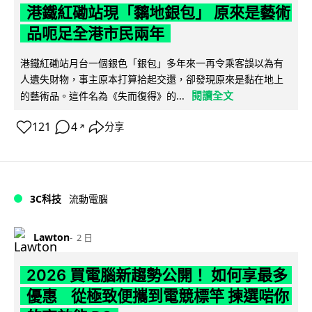
港鐵紅磡站現「黐地銀包」 原來是藝術
品呃足全港市民兩年
港鐵紅磡站月台一個銀色「銀包」多年來一再令乘客誤以為有
人遺失財物，事主原本打算拾起交還，卻發現原來是黏在地上
閱讀全文
的藝術品。這件名為《失而復得》的...
121
4
分享
↗
3C科技
流動電腦
Lawton
2 日
2026 買電腦新趨勢公開！ 如何享最多
優惠 從極致便攜到電競標竿 揀選啱你