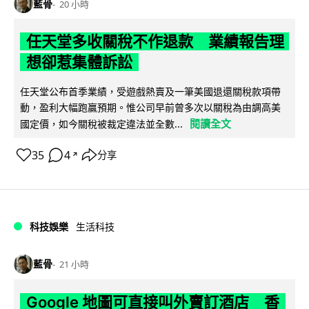
藍骨
20 小時
任天堂多收關稅不作退款 業績報告理
想卻惹集體訴訟
任天堂公布首季業績，受遊戲熱賣及一筆美國退還關稅款項帶
動，盈利大幅跑贏預期。惟公司早前曾多次以關稅為由調高美
閱讀全文
國定價，如今關稅被裁定違法並全數...
35
4
分享
↗
科技娛樂
生活科技
藍骨
21 小時
Google 地圖可直接叫外賣訂酒店 香