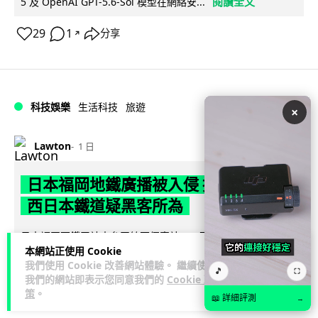
閱讀全文
5 及 OpenAI GPT-5.6-Sol 模型在網絡安...
29
1
分享
↗
科技娛樂
生活科技
旅遊
×
Lawton
1 日
日本福岡地鐵廣播被入侵 播不雅歌曲
西日本鐵道疑黑客所為
日本福岡西鐵天神大牟田線兩個車站，8 月 4 日廣播系統離奇
本網站正使用 Cookie
播出粗俗歌聲，西日本鐵道懷疑遭第三方非法入侵，正調查事
我們使用 Cookie 改善網站體驗。 繼續使用
閱讀全文
件並考慮報案。網上一度傳言...
🎵
⛶
我們的網站即表示您同意我們的
Cookie 政
策
。
📖 詳細評測
40
2
→
分享
↗