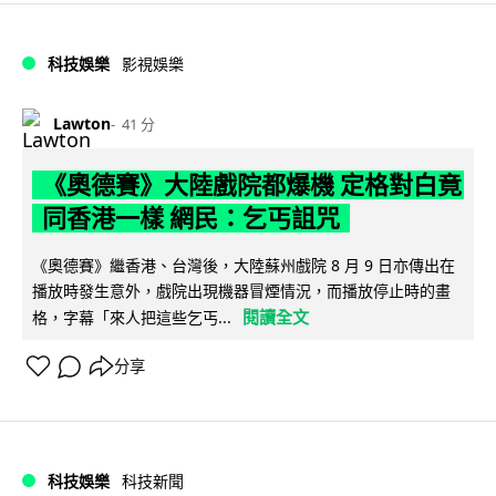
科技娛樂
影視娛樂
Lawton
41 分
《奧德賽》大陸戲院都爆機 定格對白竟
同香港一樣 網民：乞丐詛咒
《奧德賽》繼香港、台灣後，大陸蘇州戲院 8 月 9 日亦傳出在
播放時發生意外，戲院出現機器冒煙情況，而播放停止時的畫
閱讀全文
格，字幕「來人把這些乞丐...
分享
科技娛樂
科技新聞