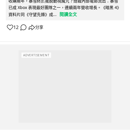
收購兩年，暴雪終於擺脫動視魔咒？總裁內部電郵流出：暴雪
已成 Xbox 表現最好團隊之一，連續兩年營收增長。《暗黑 4》
閱讀全文
資料片同《守望先鋒》成...
12
分享
ADVERTISEMENT