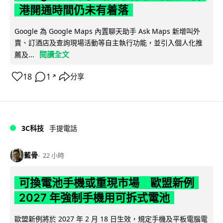
港開通時間仍未有着落
Google 為 Google Maps 內置聊天助手 Ask Maps 新增叫外
賣、訂酒店及查詢現場活動等自主執行功能，並引入個人化推
閱讀全文
薦及...
18
1
分享
↗
3C科技
手提電話
藍骨
22 小時
可換電池手機或重現市場 歐盟新例
2027 年強制手機用可拆式電池
歐盟新例將於 2027 年 2 月 18 日生效，規定手機及平板電腦電