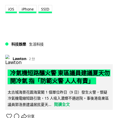
iOS
iPhone
SSID
科技娛樂
生活科技
Lawton
2 分
冷氣機短路釀火警 東區議員建議夏天勿
開冷氣 指「防範火警 人人有責」
太古城海景花園海棠閣 1 個單位昨日（9 日）發生火警，懷疑
冷氣機電線短路引致，15 人吸入濃煙不適送院。事後港島東區
閱讀全文
議員郭浩景建議居民夏天...
分享