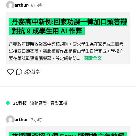
arthur
6 小時
丹麥高中新例:回家功課一律加口頭答辯
對抗 9 成學生用 AI 作弊
丹麥政府即時收緊高中評核規則，要求學生為在家完成書面考
試接受口頭答辯，藉此核實作品是否由學生自行完成。學校亦
閱讀全文
要在筆試監察電腦螢幕、設定網絡防...
分享
3C科技
流動音樂
音樂耳機
arthur
7 小時