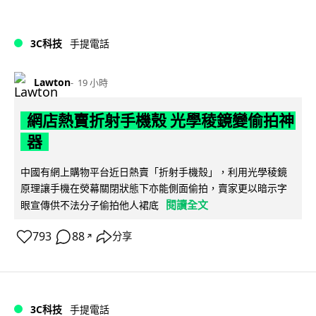
3C科技
手提電話
Lawton
19 小時
網店熱賣折射手機殼 光學稜鏡變偷拍神
器
中國有網上購物平台近日熱賣「折射手機殼」，利用光學稜鏡
原理讓手機在熒幕關閉狀態下亦能側面偷拍，賣家更以暗示字
閱讀全文
眼宣傳供不法分子偷拍他人裙底
793
88
分享
↗
3C科技
手提電話