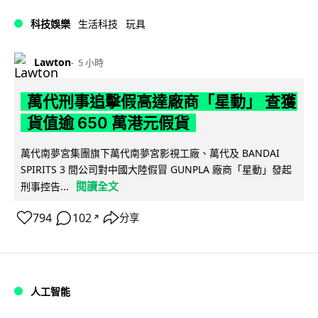
科技娛樂
生活科技
玩具
Lawton
5 小時
萬代刑事追擊假高達廠商「星動」 查獲
貨值逾 650 萬港元假貨
萬代南夢宮集團旗下萬代南夢宮影視工廠、萬代及 BANDAI
SPIRITS 3 間公司對中國大陸假冒 GUNPLA 廠商「星動」發起
閱讀全文
刑事控告...
794
102
分享
↗
人工智能