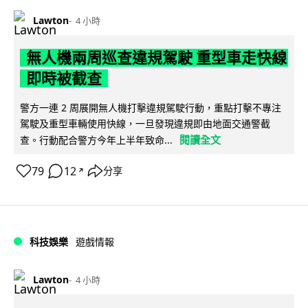
Lawton
4 小時
無人機兩周巡查違規駕駛 重型車走快線
即時被截查
警方一連 2 周展開無人機打擊違規駕駛行動，重點打擊不專注
駕駛及重型車輛使用快線，一旦發現違規即由地面交通警截
閱讀全文
查。行動配合警方今年上半年致命...
79
12
分享
↗
科技娛樂
遊戲情報
Lawton
4 小時