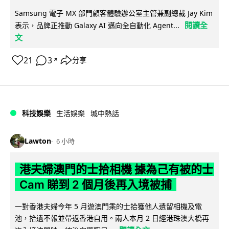
Samsung 電子 MX 部門顧客體驗辦公室主管兼副總裁 Jay Kim
閱讀全
表示，品牌正推動 Galaxy AI 邁向全自動化 Agent...
文
21
3
分享
↗
科技娛樂
生活娛樂
城中熱話
Lawton
6 小時
港夫婦澳門的士拾相機 據為己有被的士
Cam 睇到 2 個月後再入境被捕
一對香港夫婦今年 5 月遊澳門乘的士拾獲他人遺留相機及電
池，拾遺不報並帶返香港自用。兩人本月 2 日經港珠澳大橋再