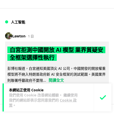
人工智能
Lawton
1 日
白宮拒測中國開放 AI 模型 業界質疑安
全框架選擇性執行
彭博社報道，白宮通知美國頂尖 AI 公司，中國開發的開放權重
模型將不納入特朗普政府新 AI 安全框架的測試範圍。美國業界
閱讀全文
則聯署呼籲政府不要限...
本網站正使用 Cookie
44
21
分享
↗
我們使用 Cookie 改善網站體驗。 繼續使用
我們的網站即表示您同意我們的
Cookie 政
策
。