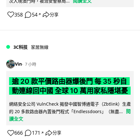
閱讀全文
次入境澳門時，被治安警察局...
358
54
分享
↗
3C科技
家居無線
Vin
7 小時
逾 20 款平價路由器爆後門 每 35 秒自
動連線回中國 全球 10 萬用家私隱堪憂
網絡安全公司 VulnCheck 揭發中國智博通電子（Zbtlink）生產
閱
的 20 多款路由器內置後門程式「Endlessdoors」（無盡...
讀全文
666
171
分享
↗