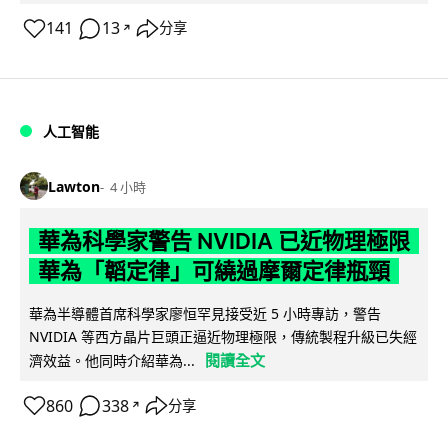
141
13
分享
↗
人工智能
Lawton
4 小時
華為科學家警告 NVIDIA 已近物理極限
華為「韜定律」可繞過摩爾定律瓶頸
華為半導體首席科學家廖恒罕見接受近 5 小時專訪，警告
NVIDIA 等西方晶片巨頭正逼近物理極限，傳統製程升級已失經
閱讀全文
濟效益。他同時介紹華為...
860
338
分享
↗