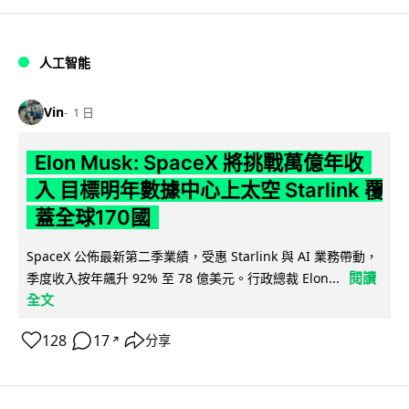
人工智能
Vin
1 日
Elon Musk: SpaceX 將挑戰萬億年收
入 目標明年數據中心上太空 Starlink 覆
蓋全球170國
SpaceX 公佈最新第二季業績，受惠 Starlink 與 AI 業務帶動，
閱讀
季度收入按年飆升 92% 至 78 億美元。行政總裁 Elon...
全文
128
17
分享
↗