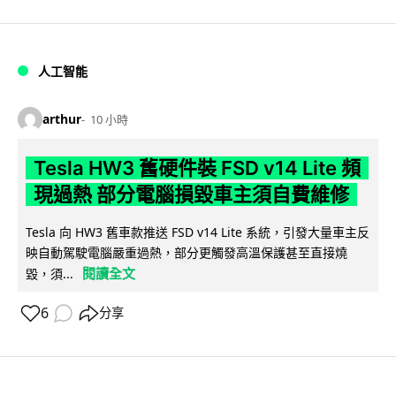
人工智能
arthur
10 小時
Tesla HW3 舊硬件裝 FSD v14 Lite 頻
現過熱 部分電腦損毀車主須自費維修
Tesla 向 HW3 舊車款推送 FSD v14 Lite 系統，引發大量車主反
映自動駕駛電腦嚴重過熱，部分更觸發高溫保護甚至直接燒
閱讀全文
毀，須...
6
分享