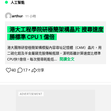
人工智能
arthur
11 小時
港大工程學院研極簡架構晶片 搜尋速度
勝標準 CPU 1 億倍
港大團隊研發極簡架構模擬內容尋址記憶體（CAM）晶片，用
二硫化鉬及半金屬銻克服傳輸瓶頸，漢明距離計算速度比標準
閱讀全文
CPU快1億倍，每次搜尋耗能低...
40
17
分享
↗
ADVERTISEMENT