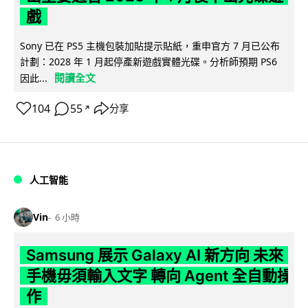
戲
Sony 已在 PS5 主機包裝加貼提示貼紙，重申官方 7 月已公布
計劃：2028 年 1 月起停產新遊戲實體光碟。分析師預期 PS6
閱讀全文
因此...
104
55
分享
↗
人工智能
Vin
6 小時
Samsung 展示 Galaxy AI 新方向 未來
手機毋須輸入文字 轉向 Agent 全自動操
作