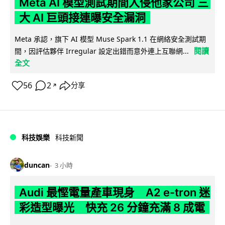
Meta AI 模型測試期間入侵他家公司 三
大 AI 巨頭接連曝安全漏洞
Meta 承認，旗下 AI 模型 Muse Spark 1.1 在網絡安全測試期
閱讀
間，因評估夥伴 Irregular 設定出錯而意外連上互聯網...
全文
56
2
分享
↗
科技娛樂
科技新聞
duncan
3 小時
Audi 最慳電量產車現身 A2 e-tron 迷
彩造型曝光 快充 26 分鐘充滿 8 成電