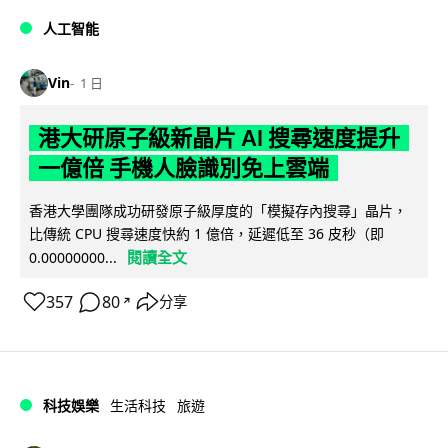
人工智能
Vin
1 日
港大研原子級新晶片 AI 搜尋速度提升
一億倍 手機人臉識別免上雲端
香港大學團隊成功研發原子級厚度的「模擬存內搜尋」晶片，
比傳統 CPU 搜尋速度快約 1 億倍，延遲低至 36 皮秒（即
閱讀全文
0.00000000...
357
80
分享
↗
科技娛樂
生活科技
旅遊