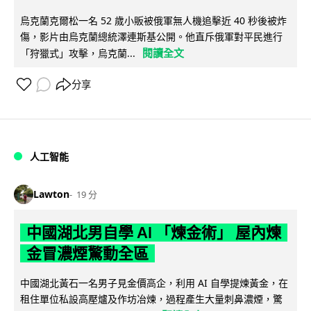
烏克蘭克爾松一名 52 歲小販被俄軍無人機追擊近 40 秒後被炸
傷，影片由烏克蘭總統澤連斯基公開。他直斥俄軍對平民進行
閱讀全文
「狩獵式」攻擊，烏克蘭...
分享
人工智能
Lawton
19 分
中國湖北男自學 AI 「煉金術」 屋內煉
金冒濃煙驚動全區
中國湖北黃石一名男子見金價高企，利用 AI 自學提煉黃金，在
租住單位私設高壓爐及作坊冶煉，過程產生大量刺鼻濃煙，驚