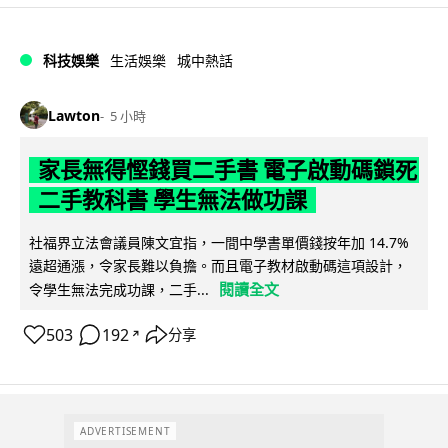
科技娛樂
生活娛樂
城中熱話
Lawton
5 小時
家長無得慳錢買二手書 電子啟動碼鎖死
二手教科書 學生無法做功課
社福界立法會議員陳文宜指，一間中學書單價錢按年加 14.7%
遠超通漲，令家長難以負擔。而且電子教材啟動碼這項設計，
閱讀全文
令學生無法完成功課，二手...
503
192
分享
↗
ADVERTISEMENT