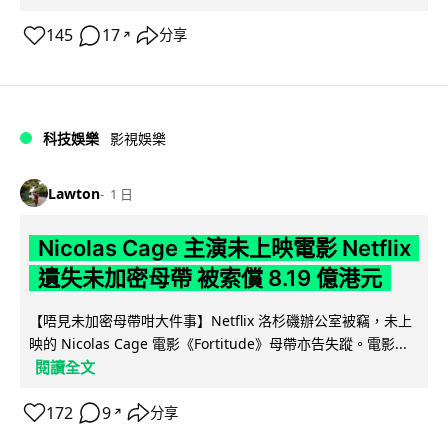
145
17
分享
↗
科技娛樂
影視娛樂
Lawton
1 日
Nicolas Cage 主演未上映電影 Netflix
遺失未加密母帶 被索償 8.19 億港元
【唔見未加密母帶咁大件事】Netflix 洛杉磯辦公室被竊，未上
映的 Nicolas Cage 電影《Fortitude》母帶亦告失蹤。電影...
閱讀全文
172
9
分享
↗