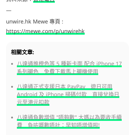
—
unwire.hk Mewe 專頁 :
https://mewe.com/p/unwirehk
相關文章:
八達通推橙色等 5 種新卡面 配合 iPhone 17
系列襯色 免費下載馬上襯機使用
八達通正式支援日本 PayPay 遊日可用
Android 及 iPhone 掃碼付款 直接兌換日
元至港元扣款
八達通負數增值 "唔夠數" 大媽以為要收手續
費 負咗嘅數唔計：早知唔增值啦!