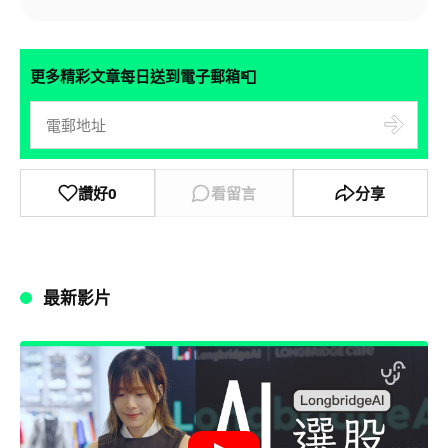
📮
更多精彩文章每日送到電子郵箱
讚好
0
看留言
分享
最新影片