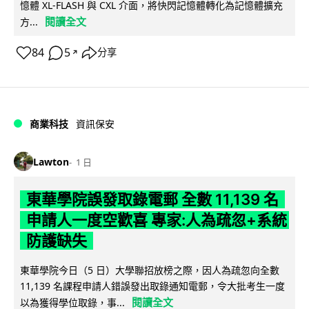
憶體 XL-FLASH 與 CXL 介面，將快閃記憶體轉化為記憶體擴充
閱讀全文
方...
84
5
分享
↗
商業科技
資訊保安
Lawton
1 日
東華學院誤發取錄電郵 全數 11,139 名
申請人一度空歡喜 專家:人為疏忽+系統
防護缺失
東華學院今日（5 日）大學聯招放榜之際，因人為疏忽向全數
11,139 名課程申請人錯誤發出取錄通知電郵，令大批考生一度
閱讀全文
以為獲得學位取錄，事...