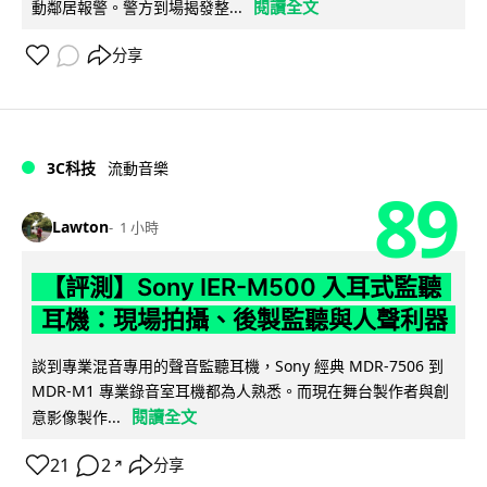
閱讀全文
動鄰居報警。警方到場揭發整...
分享
3C科技
流動音樂
89
Lawton
1 小時
【評測】Sony IER-M500 入耳式監聽
耳機：現場拍攝、後製監聽與人聲利器
談到專業混音專用的聲音監聽耳機，Sony 經典 MDR-7506 到
MDR-M1 專業錄音室耳機都為人熟悉。而現在舞台製作者與創
閱讀全文
意影像製作...
21
2
分享
↗