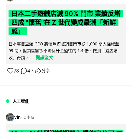
日本二手遊戲店減 90% 門市 業績反增
四成 "懷舊"在 Z 世代變成最潮「新鮮
感」
日本零售巨頭 GEO 將懷舊遊戲銷售門市從 1,000 間大幅減至
99 間，但銷售額卻不降反升至過往的 1.4 倍。做到「減店增
閱讀全文
收」奇蹟，...
78
4
分享
↗
人工智能
Vin
2 小時