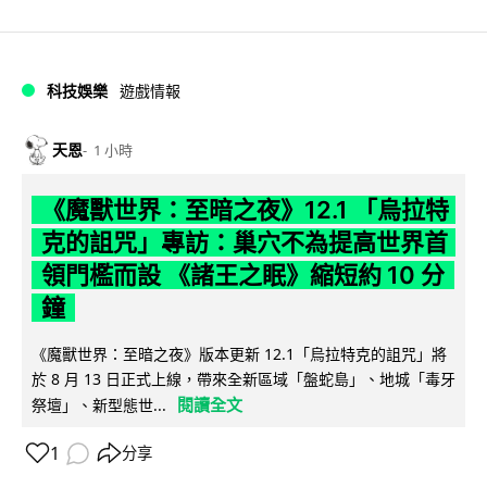
科技娛樂
遊戲情報
天恩
1 小時
《魔獸世界：至暗之夜》12.1 「烏拉特
克的詛咒」專訪：巢穴不為提高世界首
領門檻而設 《諸王之眠》縮短約 10 分
鐘
《魔獸世界：至暗之夜》版本更新 12.1「烏拉特克的詛咒」將
於 8 月 13 日正式上線，帶來全新區域「盤蛇島」、地城「毒牙
閱讀全文
祭壇」、新型態世...
1
分享