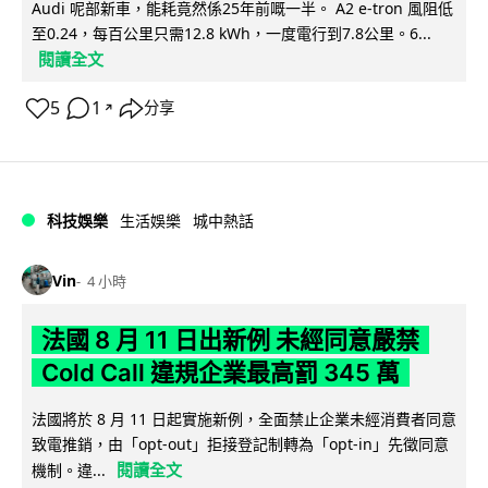
Audi 呢部新車，能耗竟然係25年前嘅一半。 A2 e-tron 風阻低
至0.24，每百公里只需12.8 kWh，一度電行到7.8公里。6...
閱讀全文
5
1
分享
↗
科技娛樂
生活娛樂
城中熱話
Vin
4 小時
法國 8 月 11 日出新例 未經同意嚴禁
Cold Call 違規企業最高罰 345 萬
法國將於 8 月 11 日起實施新例，全面禁止企業未經消費者同意
致電推銷，由「opt-out」拒接登記制轉為「opt-in」先徵同意
閱讀全文
機制。違...