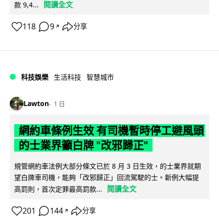
閱讀全文
款 9,4...
118
9
分享
↗
科技娛樂
生活科技
智慧城市
Lawton
1 日
網約車條例生效 有司機暫時停工避風頭
的士業界籲白牌 "改邪歸正"
規管網約車法例大部分條文已於 8 月 3 日生效，的士業界就期
望白牌車司機，能夠「改邪歸正」回流駕駛的士。新例大幅提
閱讀全文
高罰則，首次定罪最高罰款...
201
144
分享
↗