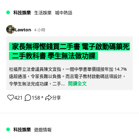
科技娛樂
生活娛樂
城中熱話
Lawton
4 小時
家長無得慳錢買二手書 電子啟動碼鎖死
二手教科書 學生無法做功課
社福界立法會議員陳文宜指，一間中學書單價錢按年加 14.7%
遠超通漲，令家長難以負擔。而且電子教材啟動碼這項設計，
閱讀全文
令學生無法完成功課，二手...
421
158
分享
↗
科技娛樂
遊戲情報