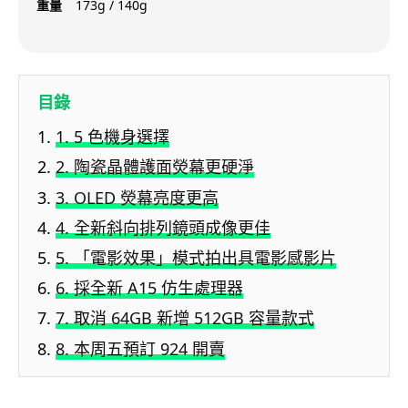
重量
173g / 140g
目錄
1. 5 色機身選擇
2. 陶瓷晶體護面熒幕更硬淨
3. OLED 熒幕亮度更高
4. 全新斜向排列鏡頭成像更佳
5. 「電影效果」模式拍出具電影感影片
6. 採全新 A15 仿生處理器
7. 取消 64GB 新增 512GB 容量款式
8. 本周五預訂 924 開賣