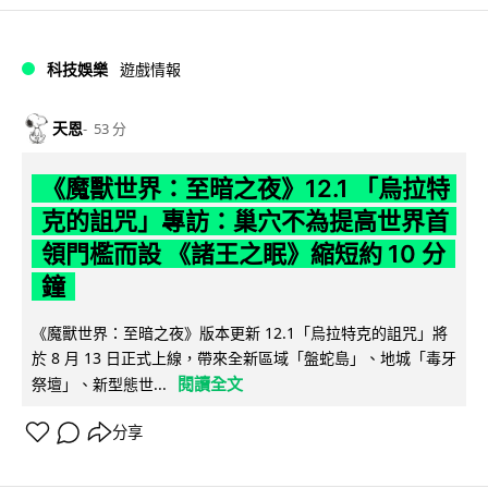
科技娛樂
遊戲情報
天恩
53 分
《魔獸世界：至暗之夜》12.1 「烏拉特
克的詛咒」專訪：巢穴不為提高世界首
領門檻而設 《諸王之眠》縮短約 10 分
鐘
《魔獸世界：至暗之夜》版本更新 12.1「烏拉特克的詛咒」將
於 8 月 13 日正式上線，帶來全新區域「盤蛇島」、地城「毒牙
閱讀全文
祭壇」、新型態世...
分享