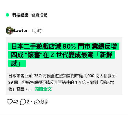
科技娛樂
遊戲情報
Lawton
1 小時
日本二手遊戲店減 90% 門市 業績反增
四成 "懷舊"在 Z 世代變成最潮「新鮮
感」
日本零售巨頭 GEO 將懷舊遊戲銷售門市從 1,000 間大幅減至
99 間，但銷售額卻不降反升至過往的 1.4 倍。做到「減店增
閱讀全文
收」奇蹟，...
42
2
分享
↗