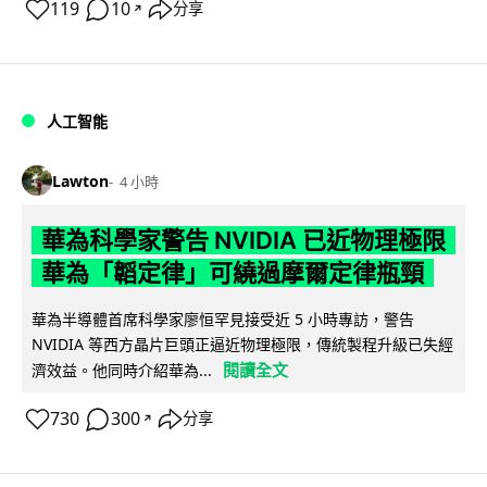
119
10
分享
↗
人工智能
Lawton
4 小時
華為科學家警告 NVIDIA 已近物理極限
華為「韜定律」可繞過摩爾定律瓶頸
華為半導體首席科學家廖恒罕見接受近 5 小時專訪，警告
NVIDIA 等西方晶片巨頭正逼近物理極限，傳統製程升級已失經
閱讀全文
濟效益。他同時介紹華為...
730
300
分享
↗