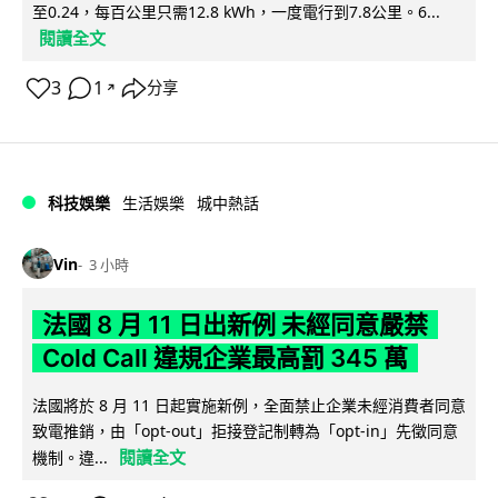
至0.24，每百公里只需12.8 kWh，一度電行到7.8公里。6...
閱讀全文
3
1
分享
↗
科技娛樂
生活娛樂
城中熱話
Vin
3 小時
法國 8 月 11 日出新例 未經同意嚴禁
Cold Call 違規企業最高罰 345 萬
法國將於 8 月 11 日起實施新例，全面禁止企業未經消費者同意
致電推銷，由「opt-out」拒接登記制轉為「opt-in」先徵同意
閱讀全文
機制。違...