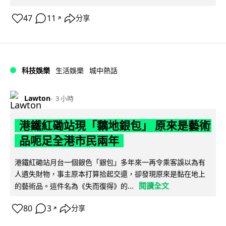
47
11
分享
↗
科技娛樂
生活娛樂
城中熱話
Lawton
3 小時
港鐵紅磡站現「黐地銀包」 原來是藝術
品呃足全港市民兩年
港鐵紅磡站月台一個銀色「銀包」多年來一再令乘客誤以為有
人遺失財物，事主原本打算拾起交還，卻發現原來是黏在地上
閱讀全文
的藝術品。這件名為《失而復得》的...
80
3
分享
↗