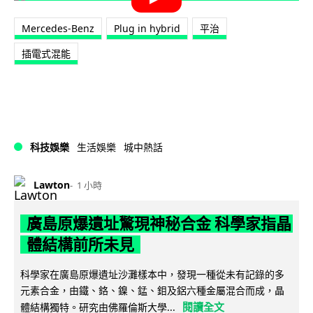
Mercedes-Benz
Plug in hybrid
平治
插電式混能
科技娛樂
生活娛樂
城中熱話
Lawton
1 小時
廣島原爆遺址驚現神秘合金 科學家指晶
體結構前所未見
科學家在廣島原爆遺址沙灘樣本中，發現一種從未有記錄的多
元素合金，由鐵、鉻、鎳、錳、鉬及鋁六種金屬混合而成，晶
閱讀全文
體結構獨特。研究由佛羅倫斯大學...