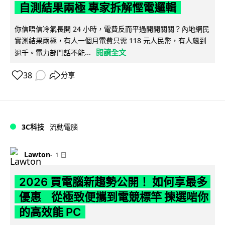
自測結果兩極 專家拆解慳電邏輯
你信唔信冷氣長開 24 小時，電費反而平過開開關關？內地網民
實測結果兩極，有人一個月電費只需 118 元人民幣，有人飆到
閱讀全文
過千。電力部門話不能...
38
分享
3C科技
流動電腦
Lawton
1 日
2026 買電腦新趨勢公開！ 如何享最多
優惠 從極致便攜到電競標竿 揀選啱你
的高效能 PC