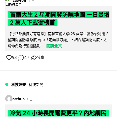
Lawton
1 日
首爾大生 2 星期開發防曬地圖 一日暴增
2 萬人下載衝榜首
【行路都要揀好有遮陰】南韓首爾大學 23 歲學生劉敏俊利用 2
星期開發防曬導航 App「走向陰涼處」，結合建築物高度、太
閱讀全文
陽仰角及行道樹陰影...
93
4
分享
↗
科技娛樂
科技新聞
arthur
1 日
冷氣 24 小時長開電費更平？內地網民