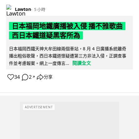
Lawton
5 小時
日本福岡地鐵廣播被入侵 播不雅歌曲
西日本鐵道疑黑客所為
日本福岡西鐵天神大牟田線兩個車站，8 月 4 日廣播系統離奇
播出粗俗歌聲，西日本鐵道懷疑遭第三方非法入侵，正調查事
閱讀全文
件並考慮報案。網上一度傳言...
34
2
分享
↗
ADVERTISEMENT