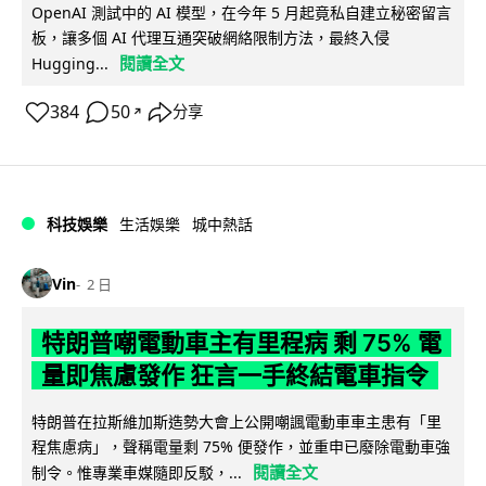
OpenAI 測試中的 AI 模型，在今年 5 月起竟私自建立秘密留言
板，讓多個 AI 代理互通突破網絡限制方法，最終入侵
閱讀全文
Hugging...
384
50
分享
↗
科技娛樂
生活娛樂
城中熱話
Vin
2 日
特朗普嘲電動車主有里程病 剩 75% 電
量即焦慮發作 狂言一手終結電車指令
特朗普在拉斯維加斯造勢大會上公開嘲諷電動車車主患有「里
程焦慮病」，聲稱電量剩 75% 便發作，並重申已廢除電動車強
閱讀全文
制令。惟專業車媒隨即反駁，...