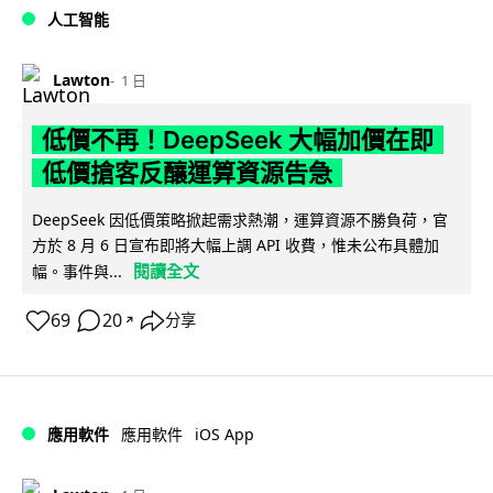
人工智能
Lawton
1 日
低價不再！DeepSeek 大幅加價在即
低價搶客反釀運算資源告急
DeepSeek 因低價策略掀起需求熱潮，運算資源不勝負荷，官
方於 8 月 6 日宣布即將大幅上調 API 收費，惟未公布具體加
閱讀全文
幅。事件與...
69
20
分享
↗
iOS App
應用軟件
應用軟件