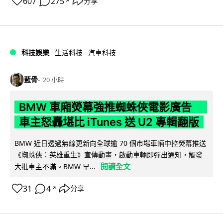
607
275
分享
↗
科技娛樂
生活科技
汽車科技
藍骨
20 小時
BMW 車廂熒幕強推蜘蛛俠電影廣告
車主怒轟堪比 iTunes 送 U2 專輯翻版
BMW 近日透過無線更新向全球逾 70 個市場車輛中控熒幕推送
《蜘蛛俠：英雄重生》宣傳動畫，啟動車輛即彈出通知，觸發
閱讀全文
大批車主不滿。BMW 早...
31
4
分享
↗