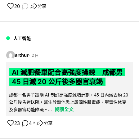
20
分享
人工智能
arthur
2 日
AI 減肥餐單配合高強度操練 成都男
45 日減 20 公斤後多器官衰竭
成都一名男子跟隨 AI 制訂高強度減脂計劃，45 日內減去約 20
公斤後昏迷送院。醫生診斷他患上尿源性膿毒症、膿毒性休克
閱讀全文
及多器官功能障礙。...
23
4
分享
↗