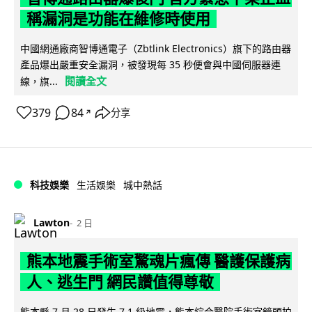
稱漏洞是功能在維修時使用
中國網通廠商智博通電子（Zbtlink Electronics）旗下的路由器
產品爆出嚴重安全漏洞，被發現每 35 秒便會與中國伺服器連
閱讀全文
線，旗...
379
84
分享
↗
科技娛樂
生活娛樂
城中熱話
Lawton
2 日
熊本地震手術室驚魂片瘋傳 醫護保護病
人、逃生門 網民讚值得尊敬
熊本縣 7 月 28 日發生 7.1 級地震，熊本綜合醫院手術室鏡頭拍