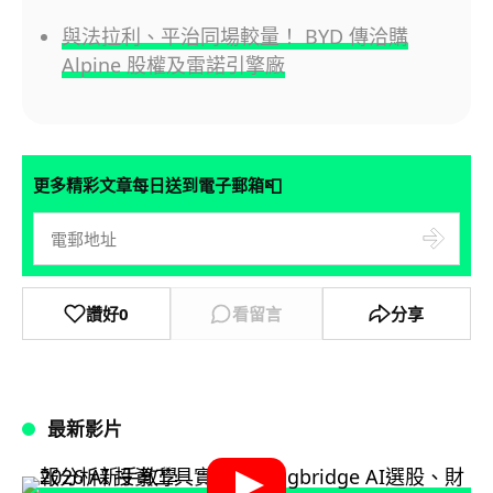
與法拉利、平治同場較量！ BYD 傳洽購
Alpine 股權及雷諾引擎廠
📮
更多精彩文章每日送到電子郵箱
讚好
0
看留言
分享
最新影片