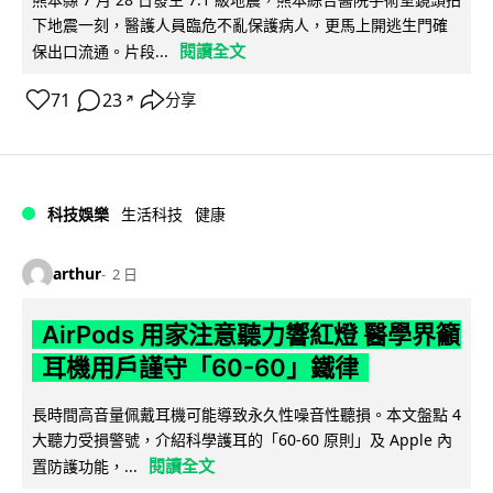
下地震一刻，醫護人員臨危不亂保護病人，更馬上開逃生門確
閱讀全文
保出口流通。片段...
71
23
分享
↗
科技娛樂
生活科技
健康
arthur
2 日
AirPods 用家注意聽力響紅燈 醫學界籲
耳機用戶謹守「60-60」鐵律
長時間高音量佩戴耳機可能導致永久性噪音性聽損。本文盤點 4
大聽力受損警號，介紹科學護耳的「60-60 原則」及 Apple 內
閱讀全文
置防護功能，...