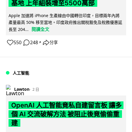
基地 上年組裝增至5500萬部
Apple 加速將 iPhone 生產線由中國轉往印度，目標兩年內將
產量最高 50% 移至當地。印度政府推出關稅豁免及稅務優惠延
閱讀全文
長至 204...
550
248
分享
↗
人工智能
Lawton
2 日
OpenAI 人工智能竟私自建留言板 讓多
個 AI 交流破解方法 被阻止後竟偷偷重
建