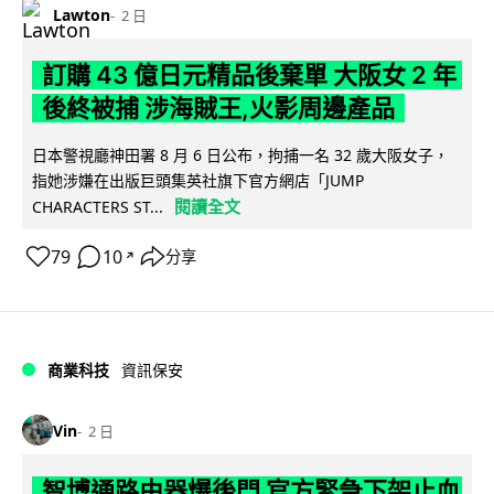
Lawton
2 日
訂購 43 億日元精品後棄單 大阪女 2 年
後終被捕 涉海賊王,火影周邊產品
日本警視廳神田署 8 月 6 日公布，拘捕一名 32 歲大阪女子，
指她涉嫌在出版巨頭集英社旗下官方網店「JUMP
閱讀全文
CHARACTERS ST...
79
10
分享
↗
商業科技
資訊保安
Vin
2 日
智博通路由器爆後門 官方緊急下架止血