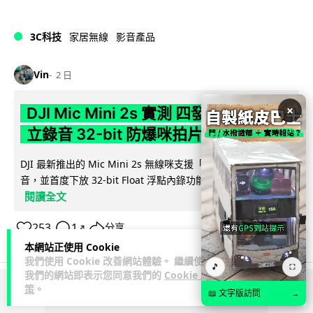
3C科技
家居無線
影音產品
Vin
2 日
×
DJI Mic Mini 2s 實測 四發一收同步獨
立錄音 32-bit 防爆咪拍片必備
DJI 最新推出的 Mic Mini 2s 無線咪支援「四發一收」分軌錄
音，並首度下放 32-bit Float 浮點內錄功能。本文經實測其...
閱讀全文
253
1
分享
↗
本網站正使用 Cookie
我們使用 Cookie 改善網站體驗。 繼續使用
🎵
⛶
我們的網站即表示您同意我們的
Cookie 政
策
。
📖 文字版訪問
→
ADVERTISEMENT