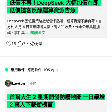
低價不再！DeepSeek 大幅加價在即
低價搶客反釀運算資源告急
DeepSeek 因低價策略掀起需求熱潮，運算資源不勝負荷，官
方於 8 月 6 日宣布即將大幅上調 API 收費，惟未公布具體加
閱讀全文
幅。事件與...
18
3
分享
↗
iOS App
應用軟件
應用軟件
Lawton
4 小時
首爾大生 2 星期開發防曬地圖 一日暴增
2 萬人下載衝榜首