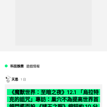
科技娛樂
遊戲情報
天恩
1 日
《魔獸世界：至暗之夜》12.1 「烏拉特
克的詛咒」專訪：巢穴不為提高世界首
領門檻而設 《諸王之眠》縮短約 10 分