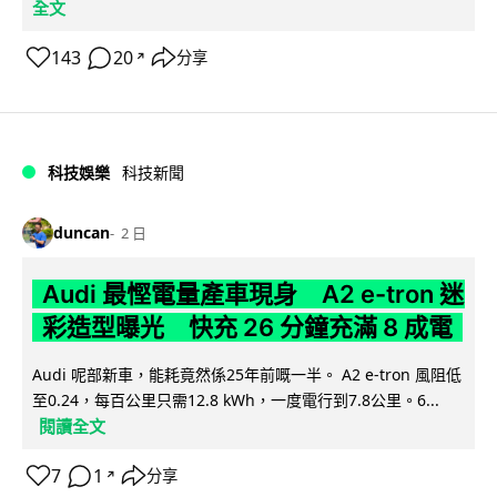
全文
143
20
分享
↗
科技娛樂
科技新聞
duncan
2 日
Audi 最慳電量產車現身 A2 e-tron 迷
彩造型曝光 快充 26 分鐘充滿 8 成電
Audi 呢部新車，能耗竟然係25年前嘅一半。 A2 e-tron 風阻低
至0.24，每百公里只需12.8 kWh，一度電行到7.8公里。6...
閱讀全文
7
1
分享
↗