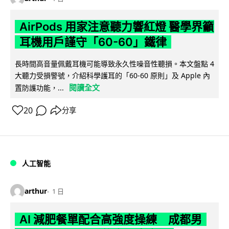
AirPods 用家注意聽力響紅燈 醫學界籲
耳機用戶謹守「60-60」鐵律
長時間高音量佩戴耳機可能導致永久性噪音性聽損。本文盤點 4
大聽力受損警號，介紹科學護耳的「60-60 原則」及 Apple 內
閱讀全文
置防護功能，...
20
分享
人工智能
arthur
1 日
AI 減肥餐單配合高強度操練 成都男