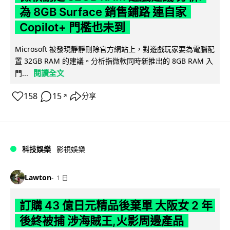
為 8GB Surface 銷售鋪路 連自家
Copilot+ 門檻也未到
Microsoft 被發現靜靜刪除官方網站上，對遊戲玩家要為電腦配
置 32GB RAM 的建議。分析指微軟同時新推出的 8GB RAM 入
閱讀全文
門...
158
15
分享
↗
科技娛樂
影視娛樂
Lawton
1 日
訂購 43 億日元精品後棄單 大阪女 2 年
後終被捕 涉海賊王,火影周邊產品