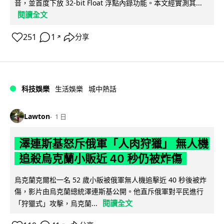
音，並首度下放 32-bit Float 浮點內錄功能。本文經實測其...
閱讀全文
251
1
分享
↗
科技娛樂
生活娛樂
城中熱話
Lawton
1 日
澤連斯基怒斥俄軍「人肉狩獵」 無人機
追殺烏克蘭小販近 40 秒仍被炸傷
烏克蘭克爾松一名 52 歲小販被俄軍無人機追擊近 40 秒後被炸
傷，影片由烏克蘭總統澤連斯基公開。他直斥俄軍對平民進行
閱讀全文
「狩獵式」攻擊，烏克蘭...