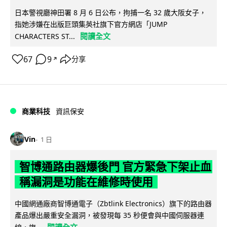
日本警視廳神田署 8 月 6 日公布，拘捕一名 32 歲大阪女子，
指她涉嫌在出版巨頭集英社旗下官方網店「JUMP
閱讀全文
CHARACTERS ST...
67
9
分享
↗
商業科技
資訊保安
Vin
1 日
智博通路由器爆後門 官方緊急下架止血
稱漏洞是功能在維修時使用
中國網通廠商智博通電子（Zbtlink Electronics）旗下的路由器
產品爆出嚴重安全漏洞，被發現每 35 秒便會與中國伺服器連