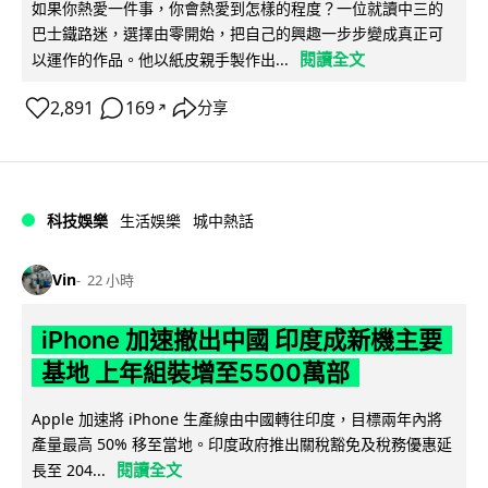
如果你熱愛一件事，你會熱愛到怎樣的程度？一位就讀中三的
巴士鐵路迷，選擇由零開始，把自己的興趣一步步變成真正可
閱讀全文
以運作的作品。他以紙皮親手製作出...
2,891
169
分享
↗
科技娛樂
生活娛樂
城中熱話
Vin
22 小時
iPhone 加速撤出中國 印度成新機主要
基地 上年組裝增至5500萬部
Apple 加速將 iPhone 生產線由中國轉往印度，目標兩年內將
產量最高 50% 移至當地。印度政府推出關稅豁免及稅務優惠延
閱讀全文
長至 204...