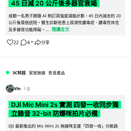
45 日減 20 公斤後多器官衰竭
成都一名男子跟隨 AI 制訂高強度減脂計劃，45 日內減去約 20
公斤後昏迷送院。醫生診斷他患上尿源性膿毒症、膿毒性休克
閱讀全文
及多器官功能障礙。...
22
4
分享
↗
3C科技
家居無線
影音產品
Vin
1 日
DJI Mic Mini 2s 實測 四發一收同步獨
立錄音 32-bit 防爆咪拍片必備
DJI 最新推出的 Mic Mini 2s 無線咪支援「四發一收」分軌錄