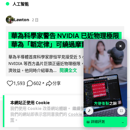
人工智能
Lawton
2 日
華為科學家警告 NVIDIA 已近物理極限
華為「韜定律」可繞過摩爾定律瓶頸
×
華為半導體首席科學家廖恒罕見接受近 5 小時專訪，警告
NVIDIA 等西方晶片巨頭正逼近物理極限，傳統製程升級已失經
閱讀全文
濟效益。他同時介紹華為...
1,593
602
分享
↗
本網站正使用 Cookie
我們使用 Cookie 改善網站體驗。 繼續使用
🎵
⛶
ADVERTISEMENT
我們的網站即表示您同意我們的
Cookie 政
策
。
📖 詳細評測
→