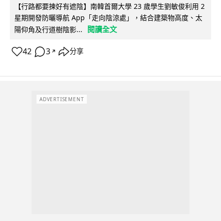
【行路都要揀好有遮陰】南韓首爾大學 23 歲學生劉敏俊利用 2
星期開發防曬導航 App「走向陰涼處」，結合建築物高度、太
閱讀全文
陽仰角及行道樹陰影...
42
3
分享
↗
ADVERTISEMENT