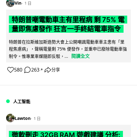
Vin
1 日
特朗普嘲電動車主有里程病 剩 75% 電
量即焦慮發作 狂言一手終結電車指令
特朗普在拉斯維加斯造勢大會上公開嘲諷電動車車主患有「里
程焦慮病」，聲稱電量剩 75% 便發作，並重申已廢除電動車強
閱讀全文
制令。惟專業車媒隨即反駁，...
580
263
分享
↗
人工智能
Lawton
1 日
微軟刪走 32GB RAM 遊戲建議 分析: