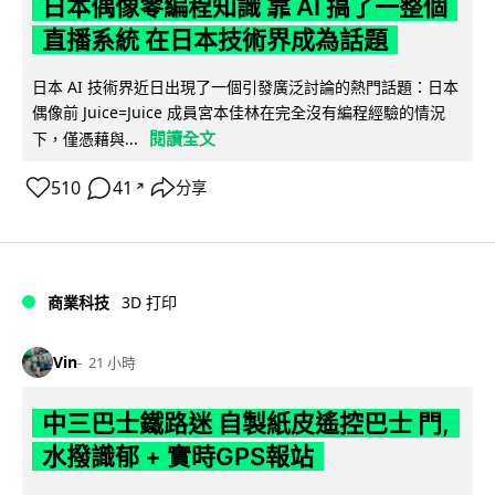
日本偶像零編程知識 靠 AI 搞了一整個
直播系統 在日本技術界成為話題
日本 AI 技術界近日出現了一個引發廣泛討論的熱門話題：日本
偶像前 Juice=Juice 成員宮本佳林在完全沒有編程經驗的情況
閱讀全文
下，僅憑藉與...
510
41
分享
↗
商業科技
3D 打印
Vin
21 小時
中三巴士鐵路迷 自製紙皮遙控巴士 門,
水撥識郁 + 實時GPS報站