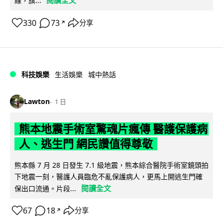
閱讀全文
線，旗...
330
73
分享
↗
科技娛樂
生活娛樂
城中熱話
Lawton
1 日
熊本地震手術室驚魂片瘋傳 醫護保護病
人、逃生門 網民讚值得尊敬
熊本縣 7 月 28 日發生 7.1 級地震，熊本綜合醫院手術室鏡頭拍
下地震一刻，醫護人員臨危不亂保護病人，更馬上開逃生門確
閱讀全文
保出口流通。片段...
67
18
分享
↗