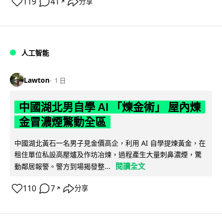
119
41
分享
↗
人工智能
Lawton
1 日
中國湖北男自學 AI 「煉金術」 屋內煉
金冒濃煙驚動全區
中國湖北黃石一名男子見金價高企，利用 AI 自學提煉黃金，在
租住單位私設高壓爐及作坊冶煉，過程產生大量刺鼻濃煙，驚
閱讀全文
動鄰居報警。警方到場揭發整...
110
7
分享
↗