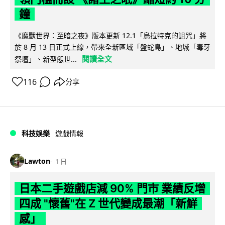
鐘
《魔獸世界：至暗之夜》版本更新 12.1「烏拉特克的詛咒」將
於 8 月 13 日正式上線，帶來全新區域「盤蛇島」、地城「毒牙
閱讀全文
祭壇」、新型態世...
116
分享
科技娛樂
遊戲情報
Lawton
1 日
日本二手遊戲店減 90% 門市 業績反增
四成 "懷舊"在 Z 世代變成最潮「新鮮
感」