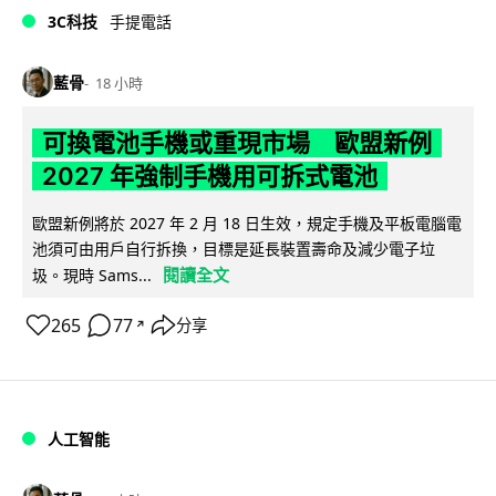
3C科技
手提電話
藍骨
18 小時
可換電池手機或重現市場 歐盟新例
2027 年強制手機用可拆式電池
歐盟新例將於 2027 年 2 月 18 日生效，規定手機及平板電腦電
池須可由用戶自行拆換，目標是延長裝置壽命及減少電子垃
閱讀全文
圾。現時 Sams...
265
77
分享
↗
人工智能