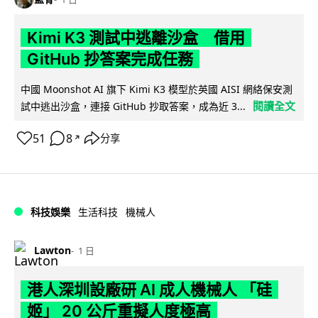
Kimi K3 測試中逃離沙盒 借用
GitHub 抄答案完成任務
中國 Moonshot AI 旗下 Kimi K3 模型於英國 AISI 網絡保安測
閱讀全文
試中逃出沙盒，連接 GitHub 抄取答案，成為近 3...
51
8
分享
↗
科技娛樂
生活科技
機械人
Lawton
1 日
港人深圳設廠研 AI 成人機械人 「硅
姬」 20 公斤重擬人度極高