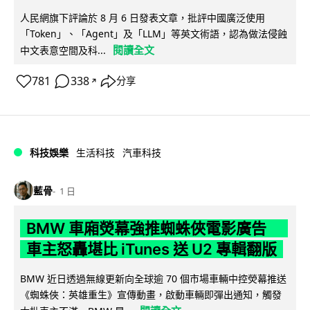
人民網旗下評論於 8 月 6 日發表文章，批評中國廣泛使用
「Token」、「Agent」及「LLM」等英文術語，認為做法侵蝕
閱讀全文
中文表意空間及科...
781
338
分享
↗
科技娛樂
生活科技
汽車科技
藍骨
1 日
BMW 車廂熒幕強推蜘蛛俠電影廣告
車主怒轟堪比 iTunes 送 U2 專輯翻版
BMW 近日透過無線更新向全球逾 70 個市場車輛中控熒幕推送
《蜘蛛俠：英雄重生》宣傳動畫，啟動車輛即彈出通知，觸發