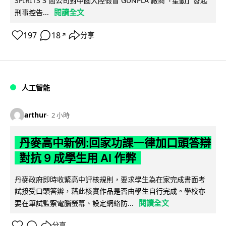
SPIRITS 3 間公司對中國大陸假冒 GUNPLA 廠商「星動」發起
閱讀全文
刑事控告...
197
18
分享
↗
人工智能
arthur
2 小時
丹麥高中新例:回家功課一律加口頭答辯
對抗 9 成學生用 AI 作弊
丹麥政府即時收緊高中評核規則，要求學生為在家完成書面考
試接受口頭答辯，藉此核實作品是否由學生自行完成。學校亦
閱讀全文
要在筆試監察電腦螢幕、設定網絡防...
分享