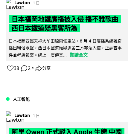
Lawton
1 日
日本福岡地鐵廣播被入侵 播不雅歌曲
西日本鐵道疑黑客所為
日本福岡西鐵天神大牟田線兩個車站，8 月 4 日廣播系統離奇
播出粗俗歌聲，西日本鐵道懷疑遭第三方非法入侵，正調查事
閱讀全文
件並考慮報案。網上一度傳言...
38
2
分享
↗
人工智能
Lawton
1 日
阿里 Qwen 正式駁入 Apple 生態 中國