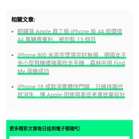
相關文章:
銅鑼灣 Apple 員工偷 iPhone 偷 44 部價值
44 萬轉賣獲利 被判監 13 個月
iPhone 800 米高空墜落完好無損 德國女子
坐小型飛機遭強風吹走手機 森林中用 Find
My 尋機成功
iPhone 18 或取消實體快門鍵 只維持兩代
就消失 傳 Apple 因使用率低考慮放棄設計
📮
更多精彩文章每日送到電子郵箱