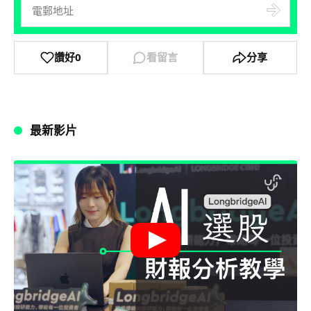
讚好
0
看留言
分享
最新影片