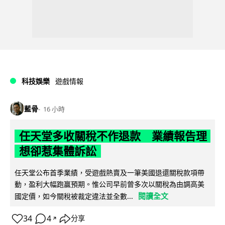
科技娛樂
遊戲情報
藍骨
16 小時
任天堂多收關稅不作退款 業績報告理
想卻惹集體訴訟
任天堂公布首季業績，受遊戲熱賣及一筆美國退還關稅款項帶
動，盈利大幅跑贏預期。惟公司早前曾多次以關稅為由調高美
閱讀全文
國定價，如今關稅被裁定違法並全數...
34
4
分享
↗