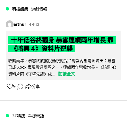
科技娛樂
遊戲情報
arthur
4 小時
十年低谷終翻身 暴雪連續兩年增長 靠
《暗黑 4》資料片逆襲
收購兩年，暴雪終於擺脫動視魔咒？總裁內部電郵流出：暴雪
已成 Xbox 表現最好團隊之一，連續兩年營收增長。《暗黑 4》
閱讀全文
資料片同《守望先鋒》成...
9
分享
3C科技
手提電話