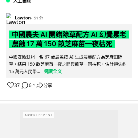
人工智能
Lawton
51 分
中國農夫 AI 開錯除草配方 AI 幻覺累老
農蝕 17 萬 150 畝芝麻苗一夜枯死
中國安徽滁州一名 67 歲農民按 AI 生成農藥配方為芝麻田除
草，結果 150 畝芝麻苗一夜之間與雜草一同枯死，估計損失約
閱讀全文
15 萬元人民幣...
37
6
分享
↗
ADVERTISEMENT