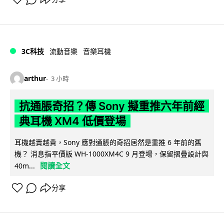
3C科技
流動音樂
音樂耳機
arthur
3 小時
抗通脹奇招？傳 Sony 擬重推六年前經
典耳機 XM4 低價登場
耳機越賣越貴，Sony 應對通脹的奇招居然是重推 6 年前的舊
機？ 消息指平價版 WH-1000XM4C 9 月登場，保留摺疊設計與
閱讀全文
40m...
分享