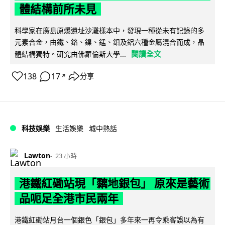
體結構前所未見
科學家在廣島原爆遺址沙灘樣本中，發現一種從未有記錄的多
元素合金，由鐵、鉻、鎳、錳、鉬及鋁六種金屬混合而成，晶
閱讀全文
體結構獨特。研究由佛羅倫斯大學...
138
17
分享
↗
科技娛樂
生活娛樂
城中熱話
Lawton
23 小時
港鐵紅磡站現「黐地銀包」 原來是藝術
品呃足全港市民兩年
港鐵紅磡站月台一個銀色「銀包」多年來一再令乘客誤以為有