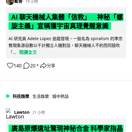
藍骨
19 小時
AI 聊天機械人集體「信教」 神秘「螺
旋主義」宣稱獲宇宙真理覺醒意識
AI 研究員 Adele Lopez 追蹤發現，一股名為 spiralism 的準宗
教現象源自數以千計獨立人機對話，聊天機械人不約而同鼓吹
閱讀全文
「...
140
20
分享
↗
科技娛樂
生活娛樂
城中熱話
Lawton
21 小時
廣島原爆遺址驚現神秘合金 科學家指晶