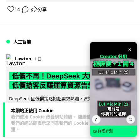
14
分享
人工智能
×
Lawton
1 日
低價不再！DeepSeek 大幅加價在即
低價搶客反釀運算資源告急
DeepSeek 因低價策略掀起需求熱潮，運算資源不勝負荷，官
方於 8 月 6 日宣布即將大幅上調 API 收費，惟未公布具體加
本網站正使用 Cookie
閱讀全文
幅。事件與...
我們使用 Cookie 改善網站體驗。 繼續使用
🎵
⛶
我們的網站即表示您同意我們的
Cookie 政
70
21
分享
↗
策
。
📖 詳細評測
→