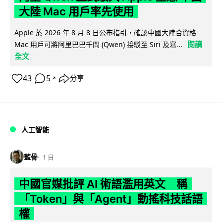
大陸 Mac 用戶率先使用
Apple 於 2026 年 8 月 8 日公布指引，確認中國大陸合資格
閱讀
Mac 用戶可將阿里巴巴千問 (Qwen) 接駁至 Siri 及寫...
全文
43
5
分享
↗
人工智能
藍骨
1 日
中國官媒批評 AI 術語濫用英文 稱
「Token」與「Agent」動搖科技話語
權