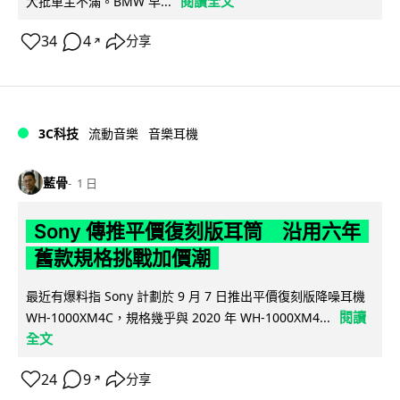
閱讀全文
大批車主不滿。BMW 早...
34
4
分享
↗
3C科技
流動音樂
音樂耳機
藍骨
1 日
Sony 傳推平價復刻版耳筒 沿用六年
舊款規格挑戰加價潮
最近有爆料指 Sony 計劃於 9 月 7 日推出平價復刻版降噪耳機
閱讀
WH-1000XM4C，規格幾乎與 2020 年 WH-1000XM4...
全文
24
9
分享
↗