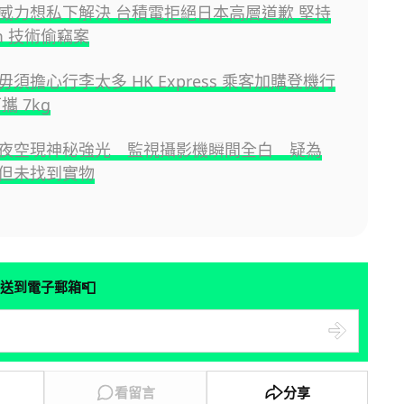
威力想私下解決 台積電拒絕日本高層道歉 堅持
m 技術偷竊案
須擔心行李太多 HK Express 乘客加購登機行
攜 7kg
夜空現神秘強光 監視攝影機瞬間全白 疑為
但未找到實物
📮
送到電子郵箱
看留言
分享