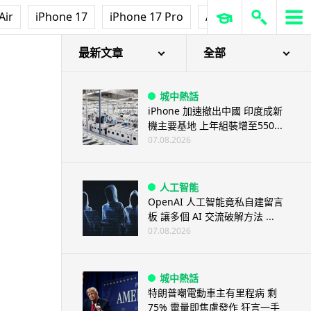
3D 打印
Air
iPhone 17
iPhone 17 Pro
AirPods Pro 3
Ap
中三巴士鐵路迷 自製紙皮遙控巴
士 門,水撥識郁 + 實時GPS報站
07.08.2026
最新文章
全部
城中熱話
iPhone 加速撤出中國 印度成新
機主要基地 上年組裝增至550...
07.08.2026
人工智能
OpenAI 人工智能竟私自建留言
板 讓多個 AI 交流破解方法 ...
07.08.2026
城中熱話
特朗普嘲電動車主有里程病 剩
75% 電量即焦慮發作 狂言一手