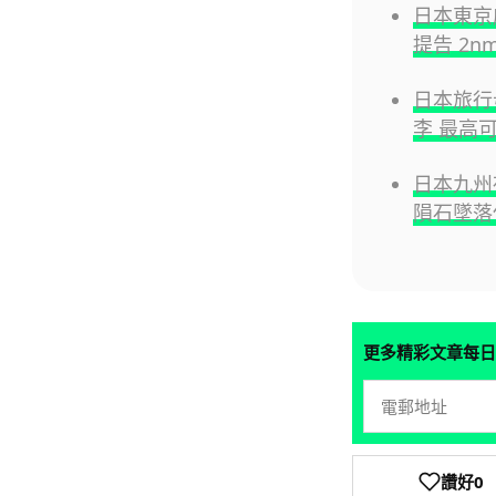
日本東京
提告 2n
日本旅行毋
李 最高可
日本九州
隕石墜落
更多精彩文章每日
讚好
0