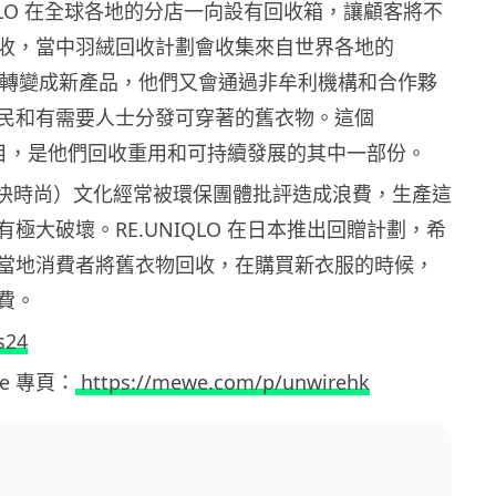
QLO 在全球各地的分店一向設有回收箱，讓顧客將不
收，當中羽絨回收計劃會收集來自世界各地的
羽絨服轉變成新產品，他們又會通過非牟利機構和合作夥
民和有需要人士分發可穿著的舊衣物。這個
O 項目，是他們回收重用和可持續發展的其中一部份。
hion（快時尚）文化經常被環保團體批評造成浪費，生產這
極大破壞。RE.UNIQLO 在日本推出回贈計劃，希
當地消費者將舊衣物回收，在購買新衣服的時候，
費。
s24
ewe 專頁：
https://mewe.com/p/unwirehk