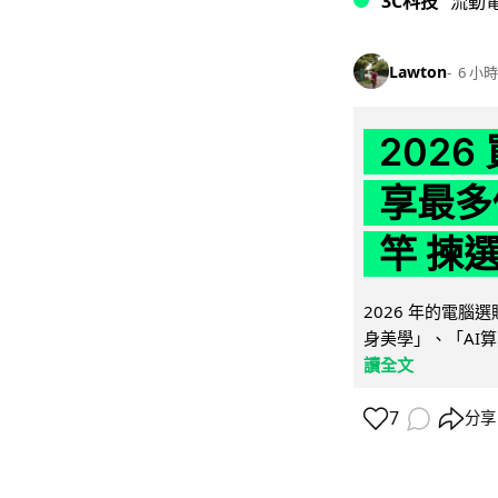
3C科技
流動
Lawton
6 小時
202
享最多
竿 揀
2026 年的電
身美學」、「AI算
讀全文
7
分享