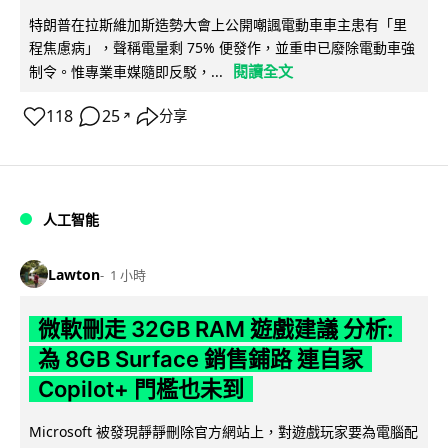
特朗普在拉斯維加斯造勢大會上公開嘲諷電動車車主患有「里
程焦慮病」，聲稱電量剩 75% 便發作，並重申已廢除電動車強
閱讀全文
制令。惟專業車媒隨即反駁，...
118
25
分享
↗
人工智能
Lawton
1 小時
微軟刪走 32GB RAM 遊戲建議 分析:
為 8GB Surface 銷售鋪路 連自家
Copilot+ 門檻也未到
Microsoft 被發現靜靜刪除官方網站上，對遊戲玩家要為電腦配