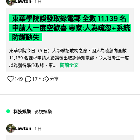
Lawton
1 日
東華學院誤發取錄電郵 全數 11,139 名
申請人一度空歡喜 專家:人為疏忽+系統
防護缺失
東華學院今日（5 日）大學聯招放榜之際，因人為疏忽向全數
11,139 名課程申請人錯誤發出取錄通知電郵，令大批考生一度
閱讀全文
以為獲得學位取錄，事...
149
17
分享
↗
科技娛樂
影視娛樂
Lawton
1 日