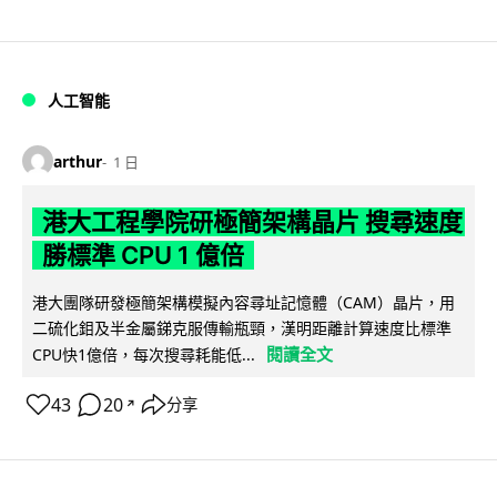
人工智能
arthur
1 日
港大工程學院研極簡架構晶片 搜尋速度
勝標準 CPU 1 億倍
港大團隊研發極簡架構模擬內容尋址記憶體（CAM）晶片，用
二硫化鉬及半金屬銻克服傳輸瓶頸，漢明距離計算速度比標準
閱讀全文
CPU快1億倍，每次搜尋耗能低...
43
20
分享
↗