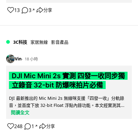
13
3
分享
↗
3C科技
家居無線
影音產品
Vin
18 小時
DJI Mic Mini 2s 實測 四發一收同步獨
立錄音 32-bit 防爆咪拍片必備
DJI 最新推出的 Mic Mini 2s 無線咪支援「四發一收」分軌錄
音，並首度下放 32-bit Float 浮點內錄功能。本文經實測其...
閱讀全文
248
1
分享
↗