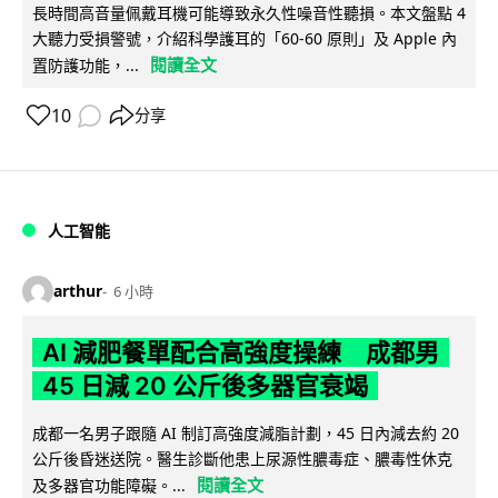
長時間高音量佩戴耳機可能導致永久性噪音性聽損。本文盤點 4
大聽力受損警號，介紹科學護耳的「60-60 原則」及 Apple 內
閱讀全文
置防護功能，...
10
分享
人工智能
arthur
6 小時
AI 減肥餐單配合高強度操練 成都男
45 日減 20 公斤後多器官衰竭
成都一名男子跟隨 AI 制訂高強度減脂計劃，45 日內減去約 20
公斤後昏迷送院。醫生診斷他患上尿源性膿毒症、膿毒性休克
閱讀全文
及多器官功能障礙。...