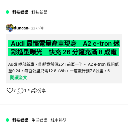
科技娛樂
科技新聞
duncan
23 小時
Audi 最慳電量產車現身 A2 e-tron 迷
彩造型曝光 快充 26 分鐘充滿 8 成電
Audi 呢部新車，能耗竟然係25年前嘅一半。 A2 e-tron 風阻低
至0.24，每百公里只需12.8 kWh，一度電行到7.8公里。6...
閱讀全文
7
1
分享
↗
科技娛樂
生活娛樂
城中熱話