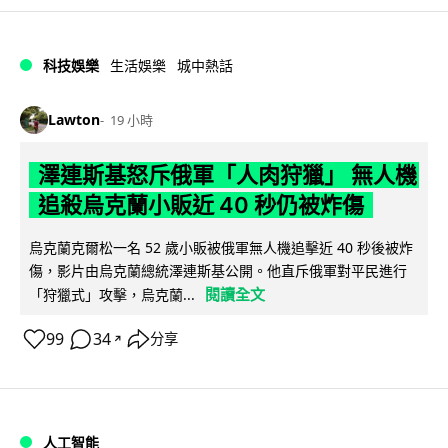
科技娛樂
生活娛樂
城中熱話
Lawton
19 小時
澤連斯基怒斥俄軍「人肉狩獵」 無人機
追殺烏克蘭小販近 40 秒仍被炸傷
烏克蘭克爾松一名 52 歲小販被俄軍無人機追擊近 40 秒後被炸
傷，影片由烏克蘭總統澤連斯基公開。他直斥俄軍對平民進行
閱讀全文
「狩獵式」攻擊，烏克蘭...
99
34
分享
↗
人工智能