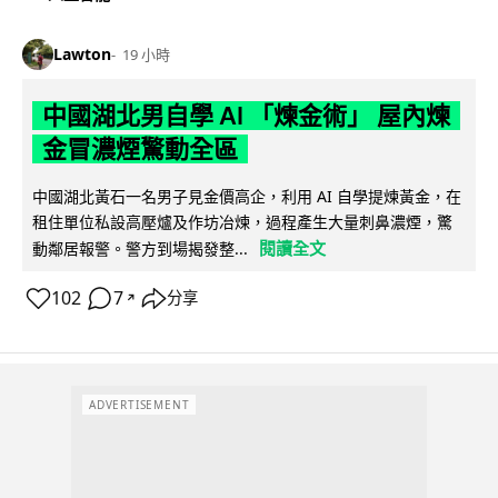
Lawton
19 小時
中國湖北男自學 AI 「煉金術」 屋內煉
金冒濃煙驚動全區
中國湖北黃石一名男子見金價高企，利用 AI 自學提煉黃金，在
租住單位私設高壓爐及作坊冶煉，過程產生大量刺鼻濃煙，驚
閱讀全文
動鄰居報警。警方到場揭發整...
102
7
分享
↗
ADVERTISEMENT