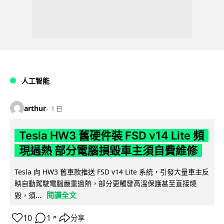
人工智能
arthur
1 日
Tesla HW3 舊硬件裝 FSD v14 Lite 頻
現過熱 部分電腦損毀車主須自費維修
Tesla 向 HW3 舊車款推送 FSD v14 Lite 系統，引發大量車主反
映自動駕駛電腦嚴重過熱，部分更觸發高溫保護甚至直接燒
閱讀全文
毀，須...
10
1
分享
↗