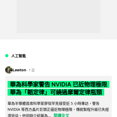
人工智能
Lawton
1 日
華為科學家警告 NVIDIA 已近物理極限
華為「韜定律」可繞過摩爾定律瓶頸
華為半導體首席科學家廖恒罕見接受近 5 小時專訪，警告
NVIDIA 等西方晶片巨頭正逼近物理極限，傳統製程升級已失經
閱讀全文
濟效益。他同時介紹華為...