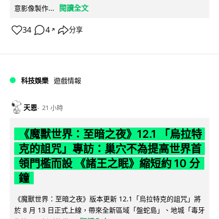
閱讀全文
意影像製作...
34
4
分享
↗
科技娛樂
遊戲情報
天恩
21 小時
《魔獸世界：至暗之夜》12.1 「烏拉特
克的詛咒」專訪：巢穴不為提高世界首
領門檻而設 《諸王之眠》縮短約 10 分
鐘
《魔獸世界：至暗之夜》版本更新 12.1「烏拉特克的詛咒」將
於 8 月 13 日正式上線，帶來全新區域「盤蛇島」、地城「毒牙