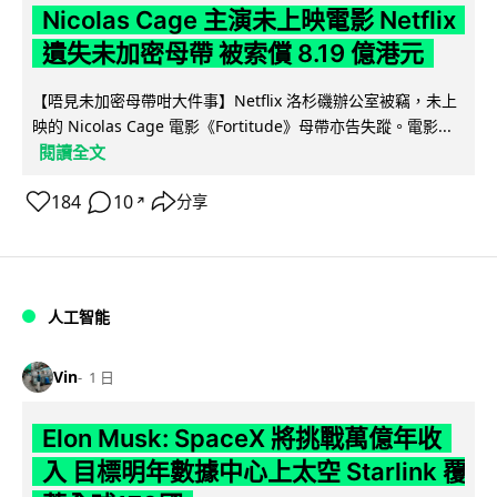
Nicolas Cage 主演未上映電影 Netflix
遺失未加密母帶 被索償 8.19 億港元
【唔見未加密母帶咁大件事】Netflix 洛杉磯辦公室被竊，未上
映的 Nicolas Cage 電影《Fortitude》母帶亦告失蹤。電影...
閱讀全文
184
10
分享
↗
人工智能
Vin
1 日
Elon Musk: SpaceX 將挑戰萬億年收
入 目標明年數據中心上太空 Starlink 覆