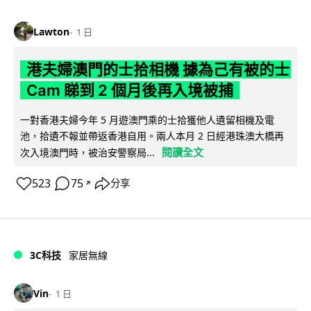
Lawton
1 日
港夫婦澳門的士拾相機 據為己有被的士
Cam 睇到 2 個月後再入境被捕
一對香港夫婦今年 5 月遊澳門乘的士拾獲他人遺留相機及電
池，拾遺不報並帶返香港自用。兩人本月 2 日經港珠澳大橋再
閱讀全文
次入境澳門時，被治安警察局...
523
75
分享
↗
3C科技
家居無線
Vin
1 日