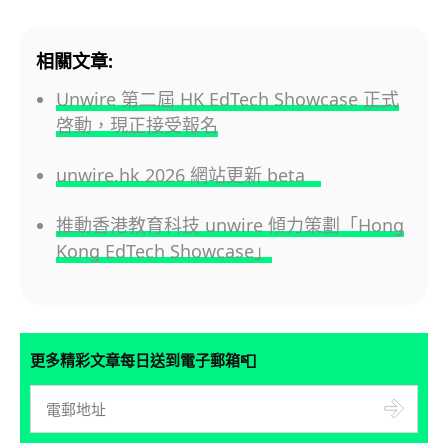
相關文章:
Unwire 第二屆 HK EdTech Showcase 正式
啓動，現正接受報名
unwire.hk 2026 網站更新 beta
推動香港教育科技 unwire 傾力策劃「Hong
Kong EdTech Showcase」
📮
更多精彩文章每日送到電子郵箱