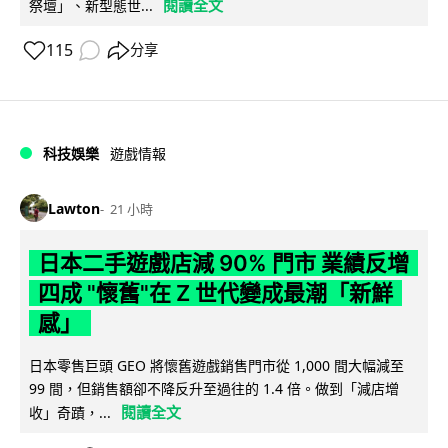
閱讀全文
祭壇」、新型態世...
115
分享
科技娛樂
遊戲情報
Lawton
21 小時
日本二手遊戲店減 90% 門市 業績反增
四成 "懷舊"在 Z 世代變成最潮「新鮮
感」
日本零售巨頭 GEO 將懷舊遊戲銷售門市從 1,000 間大幅減至
99 間，但銷售額卻不降反升至過往的 1.4 倍。做到「減店增
閱讀全文
收」奇蹟，...