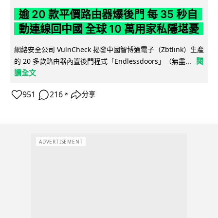
逾 20 款平價路由器爆後門 每 35 秒自
動連線回中國 全球 10 萬用家私隱堪憂
網絡安全公司 VulnCheck 揭發中國智博通電子（Zbtlink）生產
閱
的 20 多款路由器內置後門程式「Endlessdoors」（無盡...
讀全文
951
216
分享
↗
ADVERTISEMENT