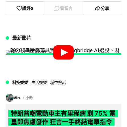
讚好
0
看留言
分享
最新影片
科技娛樂
生活娛樂
城中熱話
Vin
1 小時
特朗普嘲電動車主有里程病 剩 75% 電
量即焦慮發作 狂言一手終結電車指令