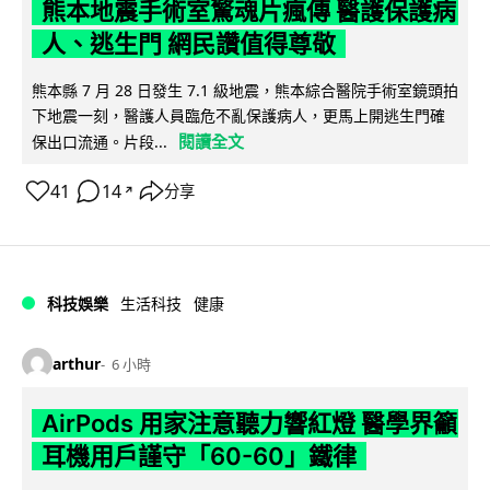
熊本地震手術室驚魂片瘋傳 醫護保護病
人、逃生門 網民讚值得尊敬
熊本縣 7 月 28 日發生 7.1 級地震，熊本綜合醫院手術室鏡頭拍
下地震一刻，醫護人員臨危不亂保護病人，更馬上開逃生門確
閱讀全文
保出口流通。片段...
41
14
分享
↗
科技娛樂
生活科技
健康
arthur
6 小時
AirPods 用家注意聽力響紅燈 醫學界籲
耳機用戶謹守「60-60」鐵律