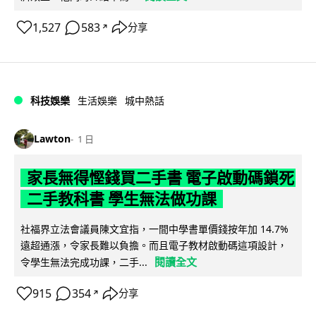
1,527
583
分享
↗
科技娛樂
生活娛樂
城中熱話
Lawton
1 日
家長無得慳錢買二手書 電子啟動碼鎖死
二手教科書 學生無法做功課
社福界立法會議員陳文宜指，一間中學書單價錢按年加 14.7%
遠超通漲，令家長難以負擔。而且電子教材啟動碼這項設計，
閱讀全文
令學生無法完成功課，二手...
915
354
分享
↗