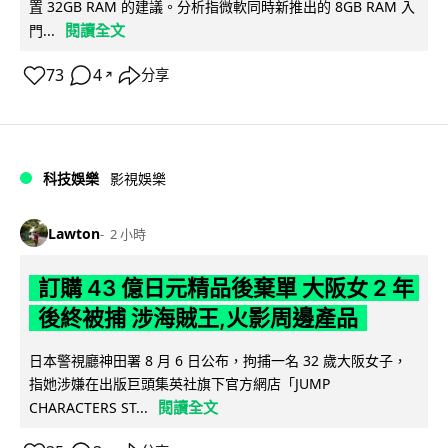
置 32GB RAM 的建議。分析指微軟同時新推出的 8GB RAM 入
閱讀全文
門...
73
4
分享
↗
科技娛樂
影視娛樂
Lawton
2 小時
訂購 43 億日元精品後棄單 大阪女 2 年
後終被捕 涉海賊王,火影周邊產品
日本警視廳神田署 8 月 6 日公布，拘捕一名 32 歲大阪女子，
指她涉嫌在出版巨頭集英社旗下官方網店「JUMP
閱讀全文
CHARACTERS ST...