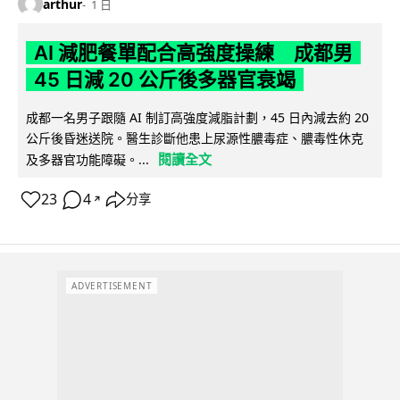
arthur
1 日
AI 減肥餐單配合高強度操練 成都男
45 日減 20 公斤後多器官衰竭
成都一名男子跟隨 AI 制訂高強度減脂計劃，45 日內減去約 20
公斤後昏迷送院。醫生診斷他患上尿源性膿毒症、膿毒性休克
閱讀全文
及多器官功能障礙。...
23
4
分享
↗
ADVERTISEMENT