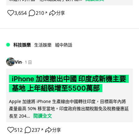
3,654
210
分享
↗
科技娛樂
生活娛樂
城中熱話
Vin
1 日
iPhone 加速撤出中國 印度成新機主要
基地 上年組裝增至5500萬部
Apple 加速將 iPhone 生產線由中國轉往印度，目標兩年內將
產量最高 50% 移至當地。印度政府推出關稅豁免及稅務優惠延
閱讀全文
長至 204...
512
237
分享
↗