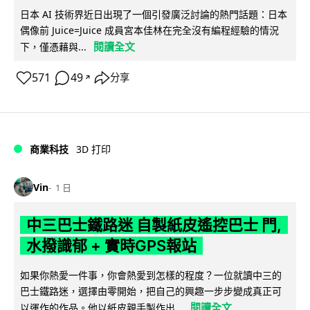
日本 AI 技術界近日出現了一個引發廣泛討論的熱門話題：日本
偶像前 Juice=Juice 成員宮本佳林在完全沒有編程經驗的情況
閱讀全文
下，僅憑藉與...
571
49
分享
↗
商業科技
3D 打印
Vin
1 日
中三巴士鐵路迷 自製紙皮遙控巴士 門,
水撥識郁 + 實時GPS報站
如果你熱愛一件事，你會熱愛到怎樣的程度？一位就讀中三的
巴士鐵路迷，選擇由零開始，把自己的興趣一步步變成真正可
閱讀全文
以運作的作品。他以紙皮親手製作出...