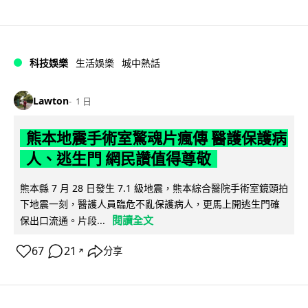
科技娛樂
生活娛樂
城中熱話
Lawton
1 日
熊本地震手術室驚魂片瘋傳 醫護保護病
人、逃生門 網民讚值得尊敬
熊本縣 7 月 28 日發生 7.1 級地震，熊本綜合醫院手術室鏡頭拍
下地震一刻，醫護人員臨危不亂保護病人，更馬上開逃生門確
閱讀全文
保出口流通。片段...
67
21
分享
↗