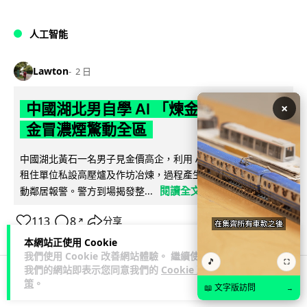
人工智能
Lawton
2 日
中國湖北男自學 AI 「煉金術」 屋內煉
×
金冒濃煙驚動全區
中國湖北黃石一名男子見金價高企，利用 AI 自學提煉黃金，在
租住單位私設高壓爐及作坊冶煉，過程產生大量刺鼻濃煙，驚
閱讀全文
動鄰居報警。警方到場揭發整...
113
8
分享
↗
本網站正使用 Cookie
我們使用 Cookie 改善網站體驗。 繼續使用
🎵
⛶
我們的網站即表示您同意我們的
Cookie 政
策
。
📖 文字版訪問
→
3C科技
流動音樂