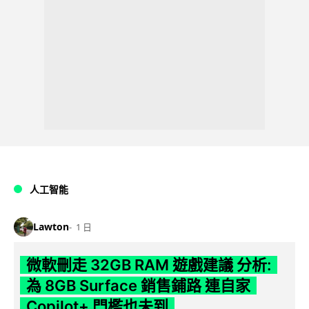
人工智能
Lawton
1 日
微軟刪走 32GB RAM 遊戲建議 分析:
為 8GB Surface 銷售鋪路 連自家
Copilot+ 門檻也未到