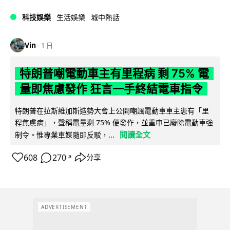
科技娛樂
生活娛樂
城中熱話
Vin
1 日
特朗普嘲電動車主有里程病 剩 75% 電
量即焦慮發作 狂言一手終結電車指令
特朗普在拉斯維加斯造勢大會上公開嘲諷電動車車主患有「里
程焦慮病」，聲稱電量剩 75% 便發作，並重申已廢除電動車強
閱讀全文
制令。惟專業車媒隨即反駁，...
608
270
分享
↗
ADVERTISEMENT