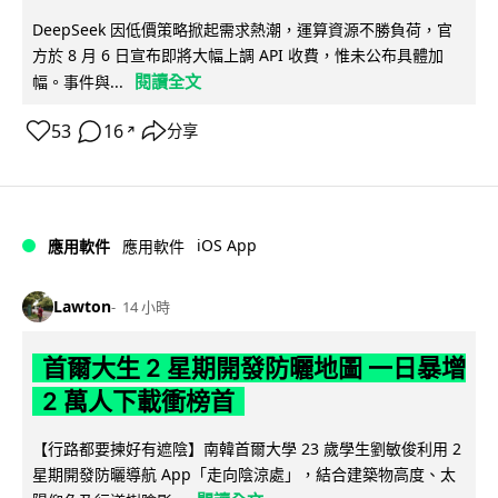
DeepSeek 因低價策略掀起需求熱潮，運算資源不勝負荷，官
方於 8 月 6 日宣布即將大幅上調 API 收費，惟未公布具體加
閱讀全文
幅。事件與...
53
16
分享
↗
iOS App
應用軟件
應用軟件
Lawton
14 小時
首爾大生 2 星期開發防曬地圖 一日暴增
2 萬人下載衝榜首
【行路都要揀好有遮陰】南韓首爾大學 23 歲學生劉敏俊利用 2
星期開發防曬導航 App「走向陰涼處」，結合建築物高度、太