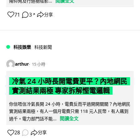
閱讀全文
陽仰角及行道樹陰影...
71
3
分享
↗
科技娛樂
科技新聞
arthur
15 小時
冷氣 24 小時長開電費更平？內地網民
實測結果兩極 專家拆解慳電邏輯
你信唔信冷氣長開 24 小時，電費反而平過開開關關？內地網民
實測結果兩極，有人一個月電費只需 118 元人民幣，有人飆到
閱讀全文
過千。電力部門話不能...
28
分享