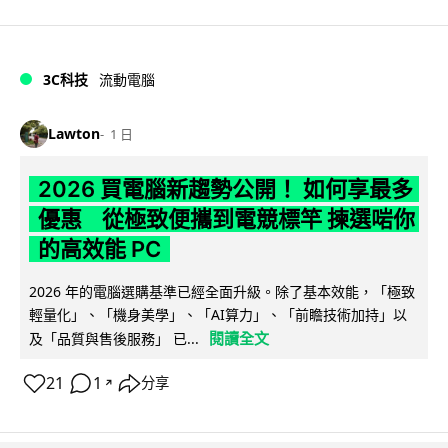
3C科技
流動電腦
Lawton
1 日
2026 買電腦新趨勢公開！ 如何享最多
優惠 從極致便攜到電競標竿 揀選啱你
的高效能 PC
2026 年的電腦選購基準已經全面升級。除了基本效能，「極致
輕量化」、「機身美學」、「AI算力」、「前瞻技術加持」以
閱讀全文
及「品質與售後服務」 已...
21
1
分享
↗