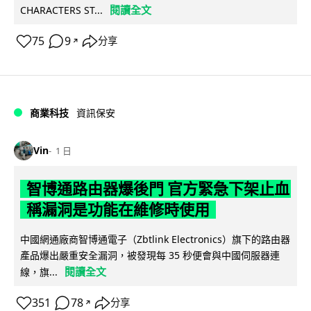
閱讀全文
CHARACTERS ST...
75
9
分享
↗
商業科技
資訊保安
Vin
1 日
智博通路由器爆後門 官方緊急下架止血
稱漏洞是功能在維修時使用
中國網通廠商智博通電子（Zbtlink Electronics）旗下的路由器
產品爆出嚴重安全漏洞，被發現每 35 秒便會與中國伺服器連
閱讀全文
線，旗...
351
78
分享
↗