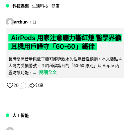
科技娛樂
生活科技
健康
arthur
1 日
AirPods 用家注意聽力響紅燈 醫學界籲
耳機用戶謹守「60-60」鐵律
長時間高音量佩戴耳機可能導致永久性噪音性聽損。本文盤點 4
大聽力受損警號，介紹科學護耳的「60-60 原則」及 Apple 內
閱讀全文
置防護功能，...
20
分享
人工智能