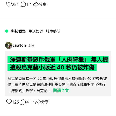
251
1
分享
↗
科技娛樂
生活娛樂
城中熱話
Lawton
2 日
澤連斯基怒斥俄軍「人肉狩獵」 無人機
追殺烏克蘭小販近 40 秒仍被炸傷
烏克蘭克爾松一名 52 歲小販被俄軍無人機追擊近 40 秒後被炸
傷，影片由烏克蘭總統澤連斯基公開。他直斥俄軍對平民進行
閱讀全文
「狩獵式」攻擊，烏克蘭...
126
41
分享
↗