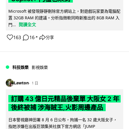
Microsoft 被發現靜靜刪除官方網站上，對遊戲玩家要為電腦配
置 32GB RAM 的建議。分析指微軟同時新推出的 8GB RAM 入
閱讀全文
門...
163
16
分享
↗
科技娛樂
影視娛樂
Lawton
1 日
訂購 43 億日元精品後棄單 大阪女 2 年
後終被捕 涉海賊王,火影周邊產品
日本警視廳神田署 8 月 6 日公布，拘捕一名 32 歲大阪女子，
指她涉嫌在出版巨頭集英社旗下官方網店「JUMP