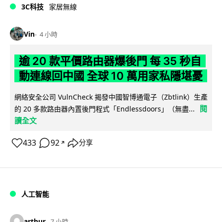
3C科技
家居無線
Vin
4 小時
逾 20 款平價路由器爆後門 每 35 秒自
動連線回中國 全球 10 萬用家私隱堪憂
網絡安全公司 VulnCheck 揭發中國智博通電子（Zbtlink）生產
閱
的 20 多款路由器內置後門程式「Endlessdoors」（無盡...
讀全文
433
92
分享
↗
人工智能
arthur
7 小時