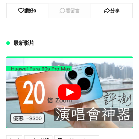
讚好
0
看留言
分享
最新影片