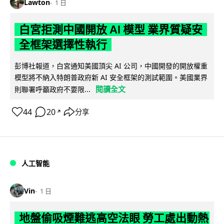
Lawton
1 日
白宮拒測中國開放 AI 模型 業界質疑安
全框架選擇性執行
彭博社報道，白宮通知美國頂尖 AI 公司，中國開發的開放權重
模型將不納入特朗普政府新 AI 安全框架的測試範圍。美國業界
閱讀全文
則聯署呼籲政府不要限...
44
20
分享
↗
人工智能
Vin
1 日
地盤偷吸煙難逃高空法眼 勞工處出動熱