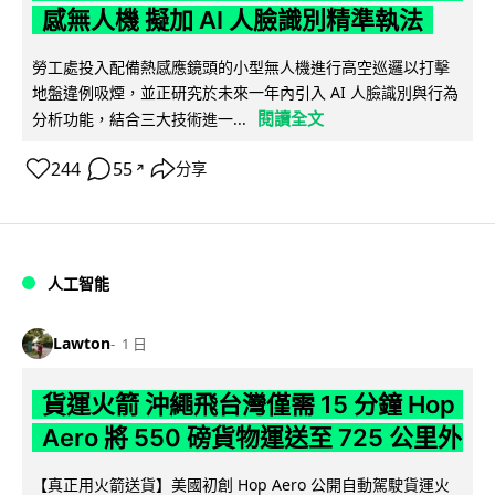
感無人機 擬加 AI 人臉識別精準執法
勞工處投入配備熱感應鏡頭的小型無人機進行高空巡邏以打擊
地盤違例吸煙，並正研究於未來一年內引入 AI 人臉識別與行為
閱讀全文
分析功能，結合三大技術進一...
244
55
分享
↗
人工智能
Lawton
1 日
貨運火箭 沖繩飛台灣僅需 15 分鐘 Hop
Aero 將 550 磅貨物運送至 725 公里外
【真正用火箭送貨】美國初創 Hop Aero 公開自動駕駛貨運火