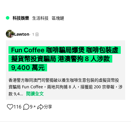
科技娛樂
生活科技
區塊鏈
Lawton
1 日
Fun Coffee 咖啡騙局爆煲 咖啡包裝虛
擬貨幣投資騙局 港澳警拘 8 人涉款
9,400 萬元
香港警方聯同澳門司警搗破以養生咖啡生意包裝的虛擬貨幣投
資騙局 Fun Coffee，兩地共拘捕 8 人，接獲逾 200 宗舉報，涉
閱讀全文
款 9,4...
116
9
分享
↗