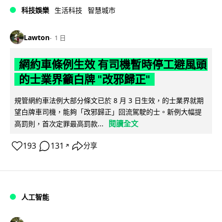
科技娛樂
生活科技
智慧城市
Lawton
1 日
網約車條例生效 有司機暫時停工避風頭
的士業界籲白牌 "改邪歸正"
規管網約車法例大部分條文已於 8 月 3 日生效，的士業界就期
望白牌車司機，能夠「改邪歸正」回流駕駛的士。新例大幅提
閱讀全文
高罰則，首次定罪最高罰款...
193
131
分享
↗
人工智能