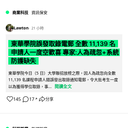
商業科技
資訊保安
Lawton
21 小時
東華學院誤發取錄電郵 全數 11,139 名
申請人一度空歡喜 專家:人為疏忽+系統
防護缺失
東華學院今日（5 日）大學聯招放榜之際，因人為疏忽向全數
11,139 名課程申請人錯誤發出取錄通知電郵，令大批考生一度
閱讀全文
以為獲得學位取錄，事...
145
17
分享
↗