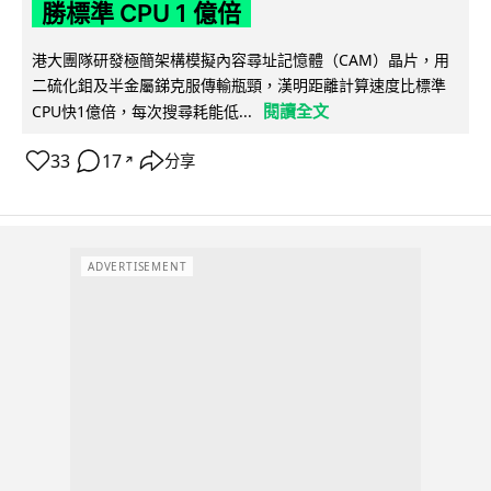
勝標準 CPU 1 億倍
港大團隊研發極簡架構模擬內容尋址記憶體（CAM）晶片，用
二硫化鉬及半金屬銻克服傳輸瓶頸，漢明距離計算速度比標準
閱讀全文
CPU快1億倍，每次搜尋耗能低...
33
17
分享
↗
ADVERTISEMENT