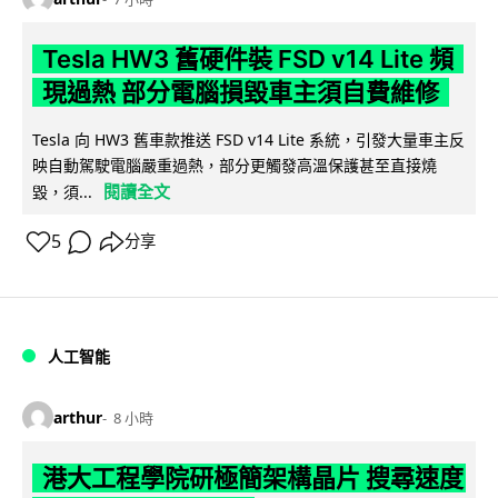
Tesla HW3 舊硬件裝 FSD v14 Lite 頻
現過熱 部分電腦損毀車主須自費維修
Tesla 向 HW3 舊車款推送 FSD v14 Lite 系統，引發大量車主反
映自動駕駛電腦嚴重過熱，部分更觸發高溫保護甚至直接燒
閱讀全文
毀，須...
5
分享
人工智能
arthur
8 小時
港大工程學院研極簡架構晶片 搜尋速度