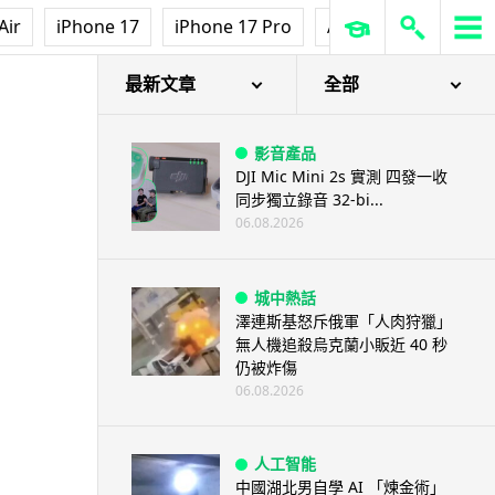
Air
iPhone 17
iPhone 17 Pro
AirPods Pro 3
Ap
最新文章
全部
影音產品
DJI Mic Mini 2s 實測 四發一收
同步獨立錄音 32-bi...
06.08.2026
城中熱話
澤連斯基怒斥俄軍「人肉狩獵」
無人機追殺烏克蘭小販近 40 秒
仍被炸傷
06.08.2026
人工智能
中國湖北男自學 AI 「煉金術」