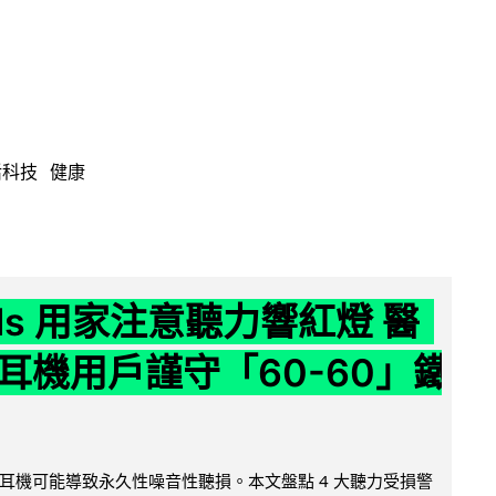
活科技
健康
ods 用家注意聽力響紅燈 醫
耳機用戶謹守「60-60」鐵
耳機可能導致永久性噪音性聽損。本文盤點 4 大聽力受損警