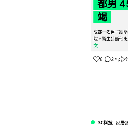
都男 4
竭
成都一名男子跟隨 
院。醫生診斷他患
文
8
2
↗
3C科技
家居