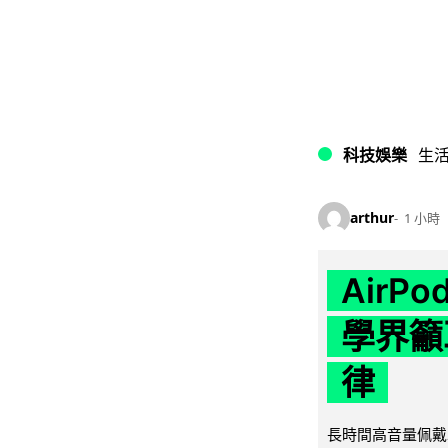
科技娛樂
生
arthur
1 小時
AirP
學界籲
律
長時間高音量佩戴