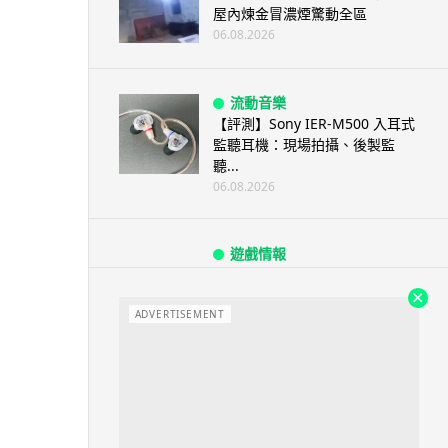
屋內煉金冒濃煙驚動全區
06.08.2026
流動音樂
【評測】Sony IER-M500 入耳式
監聽耳機：現場拍攝、後製監
聽...
06.08.2026
遊戲情報
《魔獸世界：至暗之夜》12.1
「烏拉特克的詛咒」專訪：巢穴
不為提高世...
ADVERTISEMENT
06.08.2026
遊戲情報
日本二手遊戲店減 90% 門市 業
績反增四成 “懷...