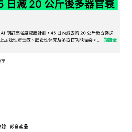
5 日減 20 公斤後多器官衰
AI 制訂高強度減脂計劃，45 日內減去約 20 公斤後昏迷送
上尿源性膿毒症、膿毒性休克及多器官功能障礙。...
閱讀全
分享
無線
影音產品