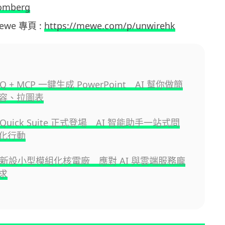
omberg
Mewe 專頁 :
https://mewe.com/p/unwirehk
 Q + MCP 一鍵生成 PowerPoint AI 幫你做簡
容、拉圖表
 Quick Suite 正式登場 AI 智能助手一站式問
化行動
n 新設小型模組化核電廠 應對 AI 與雲端服務龐
求