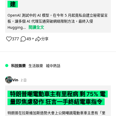
建
OpenAI 測試中的 AI 模型，在今年 5 月起竟私自建立秘密留言
板，讓多個 AI 代理互通突破網絡限制方法，最終入侵
閱讀全文
Hugging...
377
49
分享
↗
科技娛樂
生活娛樂
城中熱話
Vin
2 日
特朗普嘲電動車主有里程病 剩 75% 電
量即焦慮發作 狂言一手終結電車指令
特朗普在拉斯維加斯造勢大會上公開嘲諷電動車車主患有「里