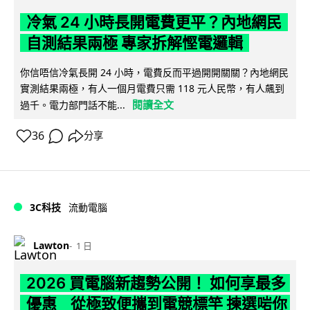
冷氣 24 小時長開電費更平？內地網民
自測結果兩極 專家拆解慳電邏輯
你信唔信冷氣長開 24 小時，電費反而平過開開關關？內地網民
實測結果兩極，有人一個月電費只需 118 元人民幣，有人飆到
閱讀全文
過千。電力部門話不能...
36
分享
3C科技
流動電腦
Lawton
1 日
2026 買電腦新趨勢公開！ 如何享最多
優惠 從極致便攜到電競標竿 揀選啱你