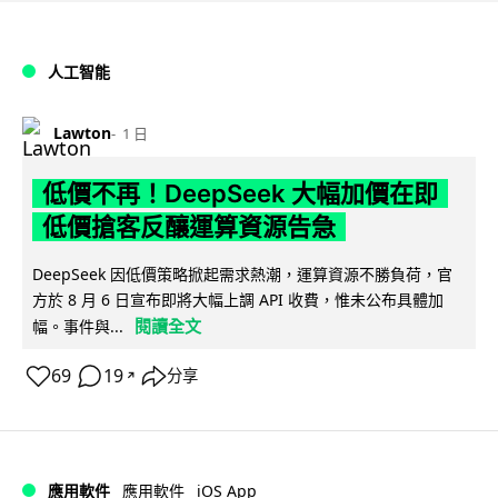
人工智能
Lawton
1 日
低價不再！DeepSeek 大幅加價在即
低價搶客反釀運算資源告急
DeepSeek 因低價策略掀起需求熱潮，運算資源不勝負荷，官
方於 8 月 6 日宣布即將大幅上調 API 收費，惟未公布具體加
閱讀全文
幅。事件與...
69
19
分享
↗
iOS App
應用軟件
應用軟件