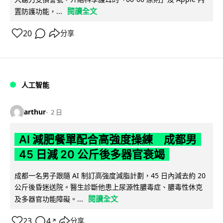
閱讀全文
置防護功能，...
20
分享
人工智能
arthur
2 日
AI 減肥餐單配合高強度操練 成都男
45 日減 20 公斤後多器官衰竭
成都一名男子跟隨 AI 制訂高強度減脂計劃，45 日內減去約 20
公斤後昏迷送院。醫生診斷他患上尿源性膿毒症、膿毒性休克
閱讀全文
及多器官功能障礙。...
23
4
分享
↗