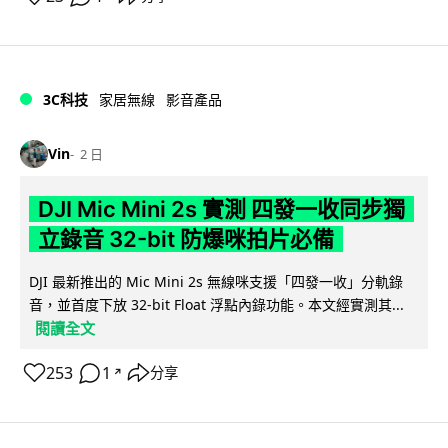
3C科技
家居無線
影音產品
Vin
2 日
DJI Mic Mini 2s 實測 四發一收同步獨
立錄音 32-bit 防爆咪拍片必備
DJI 最新推出的 Mic Mini 2s 無線咪支援「四發一收」分軌錄
音，並首度下放 32-bit Float 浮點內錄功能。本文經實測其...
閱讀全文
253
1
分享
↗