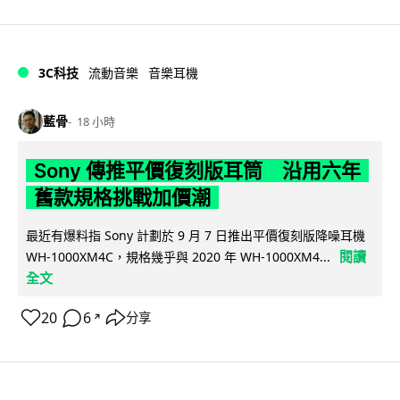
3C科技
流動音樂
音樂耳機
藍骨
18 小時
Sony 傳推平價復刻版耳筒 沿用六年
舊款規格挑戰加價潮
最近有爆料指 Sony 計劃於 9 月 7 日推出平價復刻版降噪耳機
閱讀
WH-1000XM4C，規格幾乎與 2020 年 WH-1000XM4...
全文
20
6
分享
↗