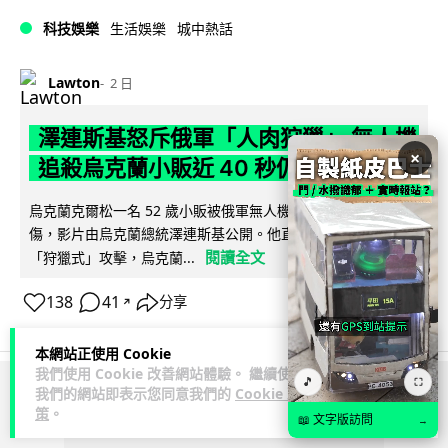
科技娛樂
生活娛樂
城中熱話
Lawton
2 日
澤連斯基怒斥俄軍「人肉狩獵」 無人機
×
追殺烏克蘭小販近 40 秒仍被炸傷
烏克蘭克爾松一名 52 歲小販被俄軍無人機追擊近 40 秒後被炸
傷，影片由烏克蘭總統澤連斯基公開。他直斥俄軍對平民進行
閱讀全文
「狩獵式」攻擊，烏克蘭...
138
41
分享
↗
本網站正使用 Cookie
我們使用 Cookie 改善網站體驗。 繼續使用
🎵
⛶
我們的網站即表示您同意我們的
Cookie 政
ADVERTISEMENT
策
。
📖 文字版訪問
→