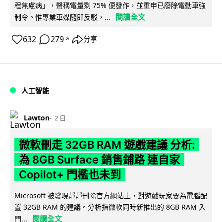
程焦慮病」，聲稱電量剩 75% 便發作，並重申已廢除電動車強
閱讀全文
制令。惟專業車媒隨即反駁，...
632
279
分享
↗
人工智能
Lawton
2 日
微軟刪走 32GB RAM 遊戲建議 分析:
為 8GB Surface 銷售鋪路 連自家
Copilot+ 門檻也未到
Microsoft 被發現靜靜刪除官方網站上，對遊戲玩家要為電腦配
置 32GB RAM 的建議。分析指微軟同時新推出的 8GB RAM 入
閱讀全文
門...