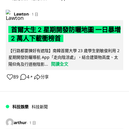
Lawton
1 日
首爾大生 2 星期開發防曬地圖 一日暴增
2 萬人下載衝榜首
【行路都要揀好有遮陰】南韓首爾大學 23 歲學生劉敏俊利用 2
星期開發防曬導航 App「走向陰涼處」，結合建築物高度、太
閱讀全文
陽仰角及行道樹陰影...
89
4
分享
↗
科技娛樂
科技新聞
arthur
1 日