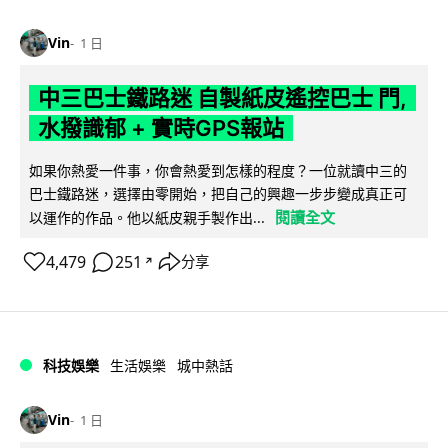
Vin
1 日
中三巴士鐵路迷 自製紙皮遙控巴士 門,
水撥識郁 + 實時GPS報站
如果你熱愛一件事，你會熱愛到怎樣的程度？一位就讀中三的
巴士鐵路迷，選擇由零開始，把自己的興趣一步步變成真正可
閱讀全文
以運作的作品。他以紙皮親手製作出...
4,479
251
分享
↗
科技娛樂
生活娛樂
城中熱話
Vin
1 日