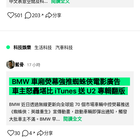
閱讀全文
中文表意空間及科...
501
203
分享
↗
科技娛樂
生活科技
汽車科技
藍骨
17 小時
BMW 車廂熒幕強推蜘蛛俠電影廣告
車主怒轟堪比 iTunes 送 U2 專輯翻版
BMW 近日透過無線更新向全球逾 70 個市場車輛中控熒幕推送
《蜘蛛俠：英雄重生》宣傳動畫，啟動車輛即彈出通知，觸發
閱讀全文
大批車主不滿。BMW 早...
30
4
分享
↗