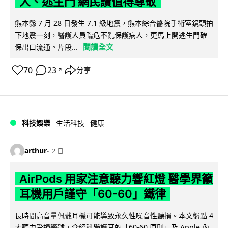
人、逃生門 網民讚值得尊敬
熊本縣 7 月 28 日發生 7.1 級地震，熊本綜合醫院手術室鏡頭拍
下地震一刻，醫護人員臨危不亂保護病人，更馬上開逃生門確
閱讀全文
保出口流通。片段...
70
23
分享
↗
科技娛樂
生活科技
健康
arthur
2 日
AirPods 用家注意聽力響紅燈 醫學界籲
耳機用戶謹守「60-60」鐵律
長時間高音量佩戴耳機可能導致永久性噪音性聽損。本文盤點 4
大聽力受損警號，介紹科學護耳的「60-60 原則」及 Apple 內