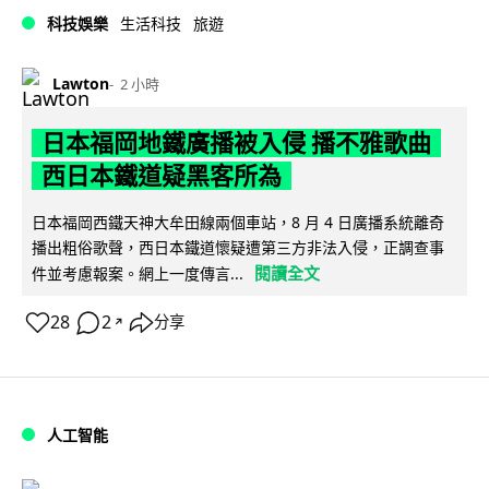
科技娛樂
生活科技
旅遊
Lawton
2 小時
日本福岡地鐵廣播被入侵 播不雅歌曲
西日本鐵道疑黑客所為
日本福岡西鐵天神大牟田線兩個車站，8 月 4 日廣播系統離奇
播出粗俗歌聲，西日本鐵道懷疑遭第三方非法入侵，正調查事
閱讀全文
件並考慮報案。網上一度傳言...
28
2
分享
↗
人工智能