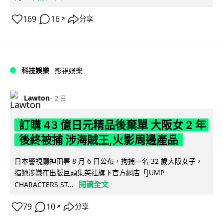
169
16
分享
↗
科技娛樂
影視娛樂
Lawton
2 日
訂購 43 億日元精品後棄單 大阪女 2 年
後終被捕 涉海賊王,火影周邊產品
日本警視廳神田署 8 月 6 日公布，拘捕一名 32 歲大阪女子，
指她涉嫌在出版巨頭集英社旗下官方網店「JUMP
閱讀全文
CHARACTERS ST...
79
10
分享
↗