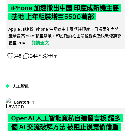
iPhone 加速撤出中國 印度成新機主要
基地 上年組裝增至5500萬部
Apple 加速將 iPhone 生產線由中國轉往印度，目標兩年內將
產量最高 50% 移至當地。印度政府推出關稅豁免及稅務優惠延
閱讀全文
長至 204...
548
244
分享
↗
人工智能
Lawton
1 日
OpenAI 人工智能竟私自建留言板 讓多
個 AI 交流破解方法 被阻止後竟偷偷重