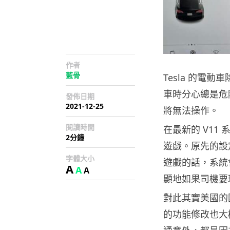
作者
藍骨
Tesla 的電
車時分心總是危
發佈日期
2021-12-25
將無法操作。
閱讀時間
在最新的 V11
2分鐘
遊戲。原先的設
字體大小
遊戲的話，系統
A
A
A
顯地如果司機要
對此其實美國的國
的功能修改也大概