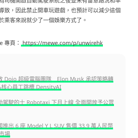
為司機開啟自動駕駛系統之後並未有留意路況和準
導致，因此禁止開車玩遊戲，也預計可以減少這個
於乘客來說就少了一個娛樂方式了。
ewe 專頁：
https://mewe.com/p/unwirehk
解散 Dojo 超級電腦團隊 Elon Musk 承認策略轉
核心員工跳槽 DensityAI
 自動駕駛的士 Robotaxi 下月上線 全面開放予公眾
中國推出 6 座 Model Y L SUV 售價 33.9 萬人民幣
市場