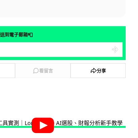
📮
送到電子郵箱
看留言
分享