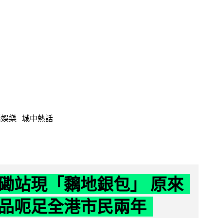
活娛樂
城中熱話
磡站現「黐地銀包」 原來
品呃足全港市民兩年