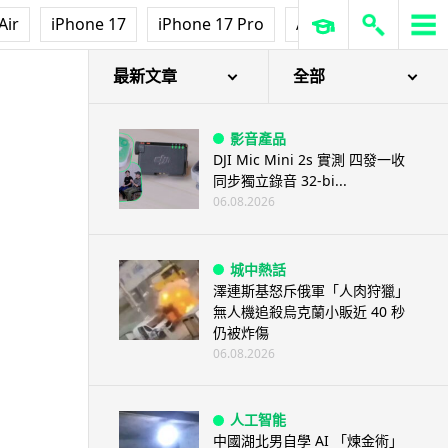
Air
iPhone 17
iPhone 17 Pro
AirPods Pro 3
Ap
最新文章
全部
影音產品
DJI Mic Mini 2s 實測 四發一收
同步獨立錄音 32-bi...
06.08.2026
城中熱話
澤連斯基怒斥俄軍「人肉狩獵」
無人機追殺烏克蘭小販近 40 秒
仍被炸傷
06.08.2026
人工智能
中國湖北男自學 AI 「煉金術」