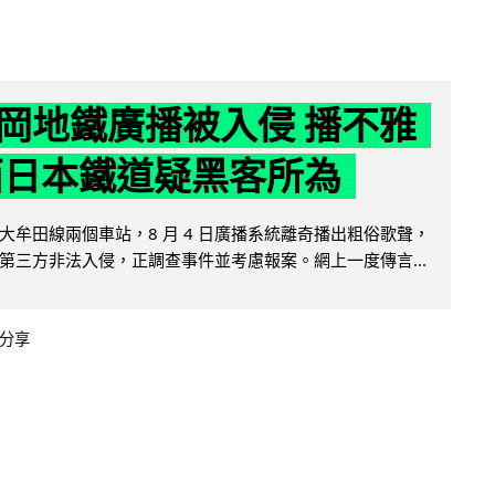
岡地鐵廣播被入侵 播不雅
西日本鐵道疑黑客所為
大牟田線兩個車站，8 月 4 日廣播系統離奇播出粗俗歌聲，
第三方非法入侵，正調查事件並考慮報案。網上一度傳言...
分享