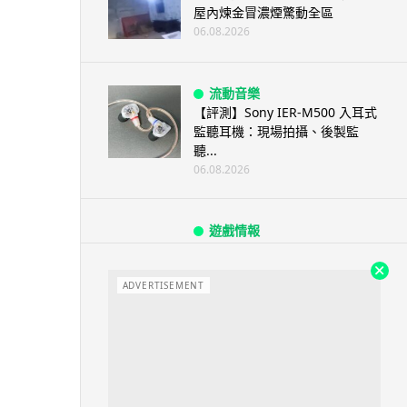
屋內煉金冒濃煙驚動全區
06.08.2026
流動音樂
【評測】Sony IER-M500 入耳式
監聽耳機：現場拍攝、後製監
聽...
06.08.2026
遊戲情報
《魔獸世界：至暗之夜》12.1
「烏拉特克的詛咒」專訪：巢穴
不為提高世...
ADVERTISEMENT
06.08.2026
遊戲情報
日本二手遊戲店減 90% 門市 業
績反增四成 “懷...