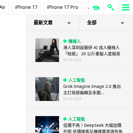
Air
iPhone 17
iPhone 17 Pro
AirPods Pro 3
Ap
最新文章
全部
機械人
港人深圳設廠研 AI 成人機械人
「硅姬」 20 公斤重擬人度極高
08.08.2026
人工智能
Grok Imagine Image 2.0 推出
主打局部編輯及多圖...
08.08.2026
人工智能
低價不再！DeepSeek 大幅加價
在即 低價搶客反釀運算資源告急