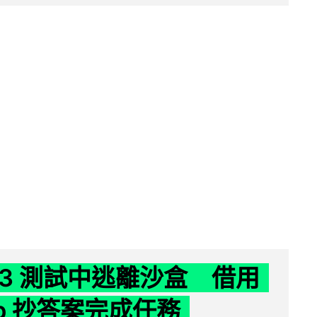
 K3 測試中逃離沙盒 借用
ub 抄答案完成任務