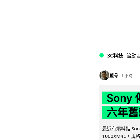
3C科技
流動
藍骨
1 小時
Son
六年舊
最近有爆料指 Son
1000XM4C，規格幾