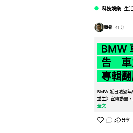
科技娛樂
生
藍骨
41 分
BMW
告 車主
專輯翻
BMW 近日透過
重生》宣傳動畫，
全文
分享