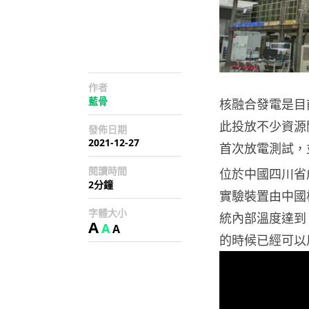
作者
藍骨
核融合發電是目
此投放不少資源
發佈日期
2021-12-27
首次放電測試，並
閱讀時間
位於中國四川省
2分鐘
實驗裝置由中國核
字體大小
統內部溫度達到 
A
A
A
的時候已經可以用