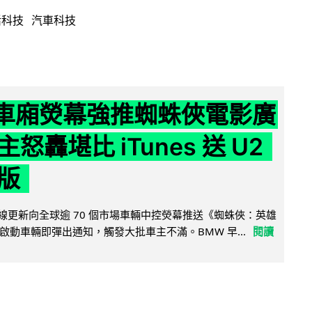
活科技
汽車科技
 車廂熒幕強推蜘蛛俠電影廣
怒轟堪比 iTunes 送 U2
版
無線更新向全球逾 70 個市場車輛中控熒幕推送《蜘蛛俠：英雄
啟動車輛即彈出通知，觸發大批車主不滿。BMW 早...
閱讀