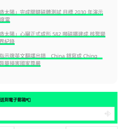
造太陽」完成關鍵磁體測試 目標 2030 年演示
 度電
造太陽」心臟正式成形 582 噸磁鐵建成 核聚變
界紀錄
示牌英文翻譯出錯 China 錯寫成 Ching
辱華損害國家尊嚴
📮
送到電子郵箱