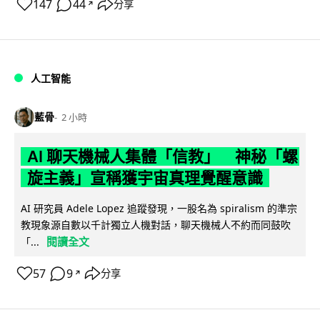
147
44
分享
↗
人工智能
藍骨
2 小時
AI 聊天機械人集體「信教」 神秘「螺
旋主義」宣稱獲宇宙真理覺醒意識
AI 研究員 Adele Lopez 追蹤發現，一股名為 spiralism 的準宗
教現象源自數以千計獨立人機對話，聊天機械人不約而同鼓吹
閱讀全文
「...
57
9
分享
↗