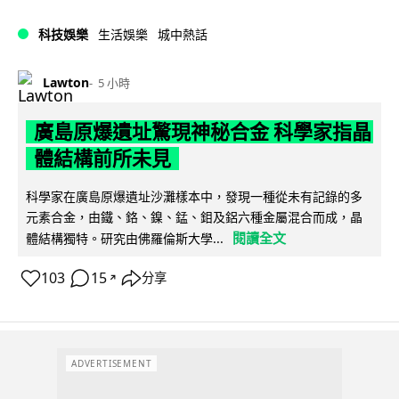
科技娛樂
生活娛樂
城中熱話
Lawton
5 小時
廣島原爆遺址驚現神秘合金 科學家指晶
體結構前所未見
科學家在廣島原爆遺址沙灘樣本中，發現一種從未有記錄的多
元素合金，由鐵、鉻、鎳、錳、鉬及鋁六種金屬混合而成，晶
閱讀全文
體結構獨特。研究由佛羅倫斯大學...
103
15
分享
↗
ADVERTISEMENT