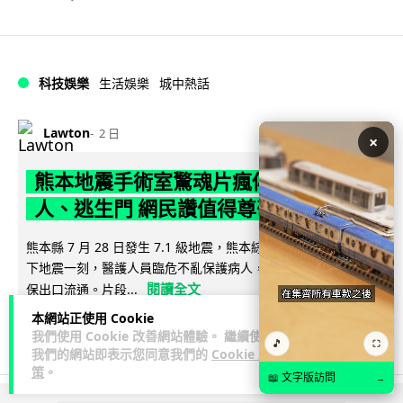
科技娛樂
生活娛樂
城中熱話
Lawton
2 日
×
熊本地震手術室驚魂片瘋傳 醫護保護病
人、逃生門 網民讚值得尊敬
熊本縣 7 月 28 日發生 7.1 級地震，熊本綜合醫院手術室鏡頭拍
下地震一刻，醫護人員臨危不亂保護病人，更馬上開逃生門確
閱讀全文
保出口流通。片段...
本網站正使用 Cookie
71
28
分享
↗
我們使用 Cookie 改善網站體驗。 繼續使用
🎵
⛶
我們的網站即表示您同意我們的
Cookie 政
策
。
📖 文字版訪問
→