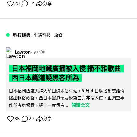
20
1
分享
↗
科技娛樂
生活科技
旅遊
Lawton
9 小時
日本福岡地鐵廣播被入侵 播不雅歌曲
西日本鐵道疑黑客所為
日本福岡西鐵天神大牟田線兩個車站，8 月 4 日廣播系統離奇
播出粗俗歌聲，西日本鐵道懷疑遭第三方非法入侵，正調查事
閱讀全文
件並考慮報案。網上一度傳言...
38
2
分享
↗