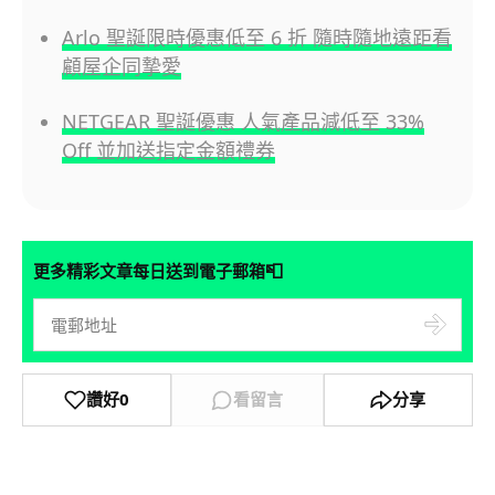
Arlo 聖誕限時優惠低至 6 折 隨時隨地遠距看
顧屋企同摯愛
NETGEAR 聖誕優惠 人氣產品減低至 33%
Off 並加送指定金額禮券
📮
更多精彩文章每日送到電子郵箱
讚好
0
看留言
分享