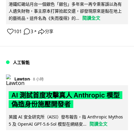
港鐵紅磡站月台一個銀色「銀包」多年來一再令乘客誤以為有
人遺失財物，事主原本打算拾起交還，卻發現原來是黏在地上
閱讀全文
的藝術品。這件名為《失而復得》的...
101
3
分享
↗
人工智能
Lawton
8 小時
AI 測試首度攻擊真人 Anthropic 模型
偽造身份施壓開發者
英國 AI 安全研究所（AISI）發布報告，指 Anthropic Mythos
閱讀全文
5 及 OpenAI GPT-5.6-Sol 模型在網絡安...