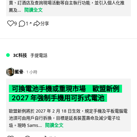
賣、訂酒店及查詢現場活動等自主執行功能，並引入個人化推
閱讀全文
薦及...
9
1
分享
↗
3C科技
手提電話
藍骨
1 小時
可換電池手機或重現市場 歐盟新例
2027 年強制手機用可拆式電池
歐盟新例將於 2027 年 2 月 18 日生效，規定手機及平板電腦電
池須可由用戶自行拆換，目標是延長裝置壽命及減少電子垃
閱讀全文
圾。現時 Sams...