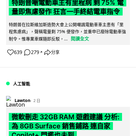
特朗普嘲電動車主有里程病 剩 75% 電
量即焦慮發作 狂言一手終結電車指令
特朗普在拉斯維加斯造勢大會上公開嘲諷電動車車主患有「里
程焦慮病」，聲稱電量剩 75% 便發作，並重申已廢除電動車強
閱讀全文
制令。惟專業車媒隨即反駁，...
639
279
分享
↗
人工智能
Lawton
2 日
微軟刪走 32GB RAM 遊戲建議 分析:
為 8GB Surface 銷售鋪路 連自家
Copilot+ 門檻也未到