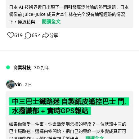
日本 AI 技術界近日出現了一個引發廣泛討論的熱門話題：日本
偶像前 Juice=Juice 成員宮本佳林在完全沒有編程經驗的情況
閱讀全文
下，僅憑藉與...
619
65
分享
↗
商業科技
3D 打印
Vin
2 日
中三巴士鐵路迷 自製紙皮遙控巴士 門,
水撥識郁 + 實時GPS報站
如果你熱愛一件事，你會熱愛到怎樣的程度？一位就讀中三的
巴士鐵路迷，選擇由零開始，把自己的興趣一步步變成真正可
閱讀全文
以運作的作品。他以紙皮親手製作出...