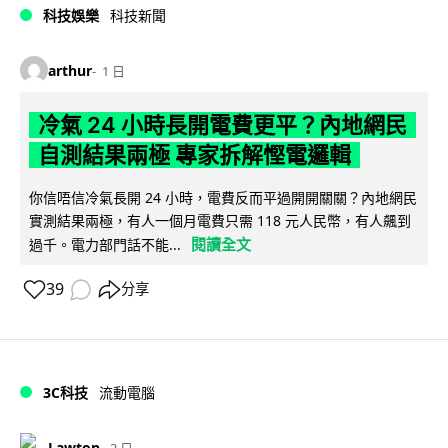
科技娛樂
科技新聞
arthur
1 日
冷氣 24 小時長開電費更平？內地網民
自測結果兩極 專家拆解慳電邏輯
你信唔信冷氣長開 24 小時，電費反而平過開開關關？內地網民
實測結果兩極，有人一個月電費只需 118 元人民幣，有人飆到
閱讀全文
過千。電力部門話不能...
39
分享
3C科技
流動電腦
Lawton
2 日