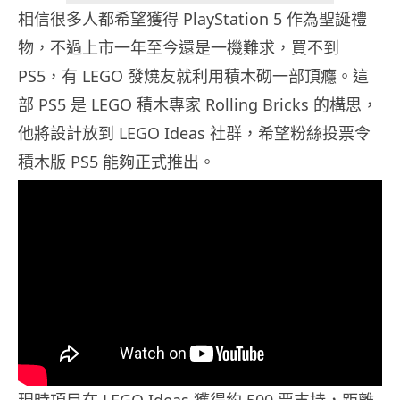
相信很多人都希望獲得 PlayStation 5 作為聖誕禮
物，不過上市一年至今還是一機難求，買不到
PS5，有 LEGO 發燒友就利用積木砌一部頂癮。這
部 PS5 是 LEGO 積木專家 Rolling Bricks 的構思，
他將設計放到 LEGO Ideas 社群，希望粉絲投票令
積木版 PS5 能夠正式推出。
現時項目在 LEGO Ideas 獲得約 500 票支持，距離