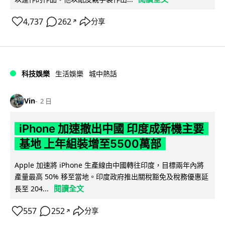
4,737
262
分享
↗
科技娛樂
生活娛樂
城中熱話
Vin
2 日
iPhone 加速撤出中國 印度成新機主要
基地 上年組裝增至5500萬部
Apple 加速將 iPhone 生產線由中國轉往印度，目標兩年內將
產量最高 50% 移至當地。印度政府推出關稅豁免及稅務優惠延
閱讀全文
長至 204...
557
252
分享
↗