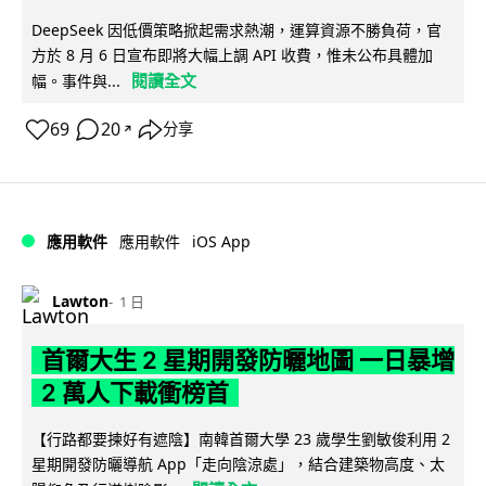
DeepSeek 因低價策略掀起需求熱潮，運算資源不勝負荷，官
方於 8 月 6 日宣布即將大幅上調 API 收費，惟未公布具體加
閱讀全文
幅。事件與...
69
20
分享
↗
iOS App
應用軟件
應用軟件
Lawton
1 日
首爾大生 2 星期開發防曬地圖 一日暴增
2 萬人下載衝榜首
【行路都要揀好有遮陰】南韓首爾大學 23 歲學生劉敏俊利用 2
星期開發防曬導航 App「走向陰涼處」，結合建築物高度、太