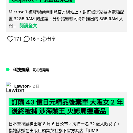
Microsoft 被發現靜靜刪除官方網站上，對遊戲玩家要為電腦配
置 32GB RAM 的建議。分析指微軟同時新推出的 8GB RAM 入
閱讀全文
門...
171
16
分享
↗
科技娛樂
影視娛樂
Lawton
2 日
訂購 43 億日元精品後棄單 大阪女 2 年
後終被捕 涉海賊王,火影周邊產品
日本警視廳神田署 8 月 6 日公布，拘捕一名 32 歲大阪女子，
指她涉嫌在出版巨頭集英社旗下官方網店「JUMP