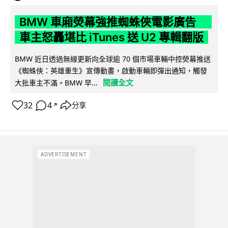
BMW 車廂熒幕強推蜘蛛俠電影廣告
車主怒轟堪比 iTunes 送 U2 專輯翻版
BMW 近日透過無線更新向全球逾 70 個市場車輛中控熒幕推送
《蜘蛛俠：英雄重生》宣傳動畫，啟動車輛即彈出通知，觸發
閱讀全文
大批車主不滿。BMW 早...
32
4
分享
↗
ADVERTISEMENT