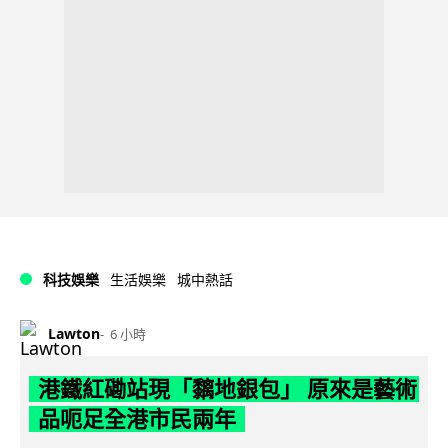
科技娛樂
生活娛樂
城中熱話
Lawton
6 小時
港鐵紅磡站現「黐地銀包」 原來是藝術
品呃足全港市民兩年