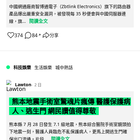
中國網通廠商智博通電子（Zbtlink Electronics）旗下的路由器
產品爆出嚴重安全漏洞，被發現每 35 秒便會與中國伺服器連
閱讀全文
線，旗...
374
84
分享
↗
科技娛樂
生活娛樂
城中熱話
Lawton
2 日
熊本地震手術室驚魂片瘋傳 醫護保護病
人、逃生門 網民讚值得尊敬
熊本縣 7 月 28 日發生 7.1 級地震，熊本綜合醫院手術室鏡頭拍
下地震一刻，醫護人員臨危不亂保護病人，更馬上開逃生門確
閱讀全文
保出口流通。片段...