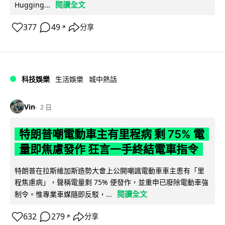
閱讀全文
Hugging...
377
49
分享
↗
科技娛樂
生活娛樂
城中熱話
Vin
2 日
特朗普嘲電動車主有里程病 剩 75% 電
量即焦慮發作 狂言一手終結電車指令
特朗普在拉斯維加斯造勢大會上公開嘲諷電動車車主患有「里
程焦慮病」，聲稱電量剩 75% 便發作，並重申已廢除電動車強
閱讀全文
制令。惟專業車媒隨即反駁，...
632
279
分享
↗