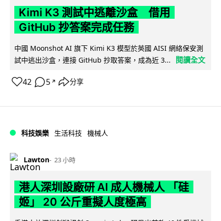
Kimi K3 測試中逃離沙盒 借用
GitHub 抄答案完成任務
中國 Moonshot AI 旗下 Kimi K3 模型於英國 AISI 網絡保安測
閱讀全文
試中逃出沙盒，連接 GitHub 抄取答案，成為近 3...
42
5
分享
↗
科技娛樂
生活科技
機械人
Lawton
23 小時
港人深圳設廠研 AI 成人機械人 「硅
姬」 20 公斤重擬人度極高