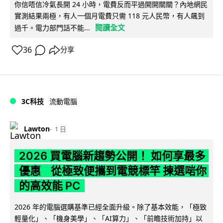
你信唔信冷氣長開 24 小時，電費反而平過開開關關？內地網民
實測結果兩極，有人一個月電費只需 118 元人民幣，有人飆到
閱讀全文
過千。電力部門話不能...
36
分享
3C科技
流動電腦
Lawton
1 日
2026 買電腦新趨勢公開！ 如何享最多
優惠 從極致便攜到電競標竿 揀選啱你
的高效能 PC
2026 年的電腦選購基準已經全面升級。除了基本效能，「極致
輕量化」、「機身美學」、「AI算力」、「前瞻技術加持」以