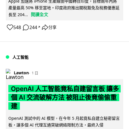
Apple 加速將 iPhone 生產線由中國轉往印度，目標兩年內將
產量最高 50% 移至當地。印度政府推出關稅豁免及稅務優惠延
閱讀全文
長至 204...
548
244
分享
↗
人工智能
Lawton
1 日
OpenAI 人工智能竟私自建留言板 讓多
個 AI 交流破解方法 被阻止後竟偷偷重
建
OpenAI 測試中的 AI 模型，在今年 5 月起竟私自建立秘密留言
板，讓多個 AI 代理互通突破網絡限制方法，最終入侵