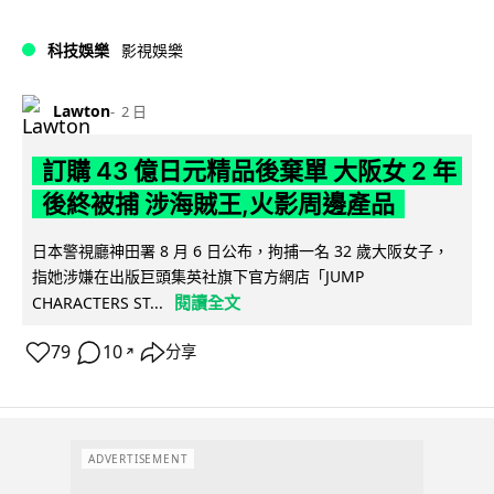
科技娛樂
影視娛樂
Lawton
2 日
訂購 43 億日元精品後棄單 大阪女 2 年
後終被捕 涉海賊王,火影周邊產品
日本警視廳神田署 8 月 6 日公布，拘捕一名 32 歲大阪女子，
指她涉嫌在出版巨頭集英社旗下官方網店「JUMP
閱讀全文
CHARACTERS ST...
79
10
分享
↗
ADVERTISEMENT