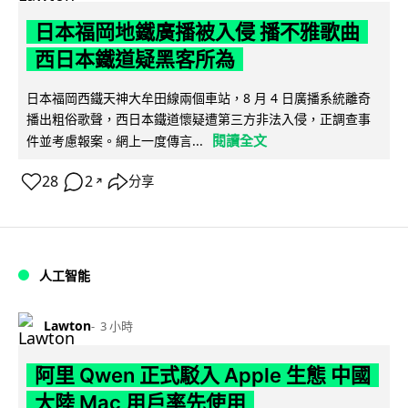
日本福岡地鐵廣播被入侵 播不雅歌曲
西日本鐵道疑黑客所為
日本福岡西鐵天神大牟田線兩個車站，8 月 4 日廣播系統離奇
播出粗俗歌聲，西日本鐵道懷疑遭第三方非法入侵，正調查事
閱讀全文
件並考慮報案。網上一度傳言...
28
2
分享
↗
人工智能
Lawton
3 小時
阿里 Qwen 正式駁入 Apple 生態 中國
大陸 Mac 用戶率先使用