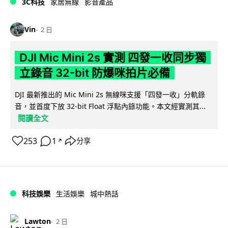
3C科技
家居無線
影音產品
Vin
2 日
DJI Mic Mini 2s 實測 四發一收同步獨
立錄音 32-bit 防爆咪拍片必備
DJI 最新推出的 Mic Mini 2s 無線咪支援「四發一收」分軌錄
音，並首度下放 32-bit Float 浮點內錄功能。本文經實測其...
閱讀全文
253
1
分享
↗
科技娛樂
生活娛樂
城中熱話
Lawton
2 日