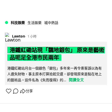
科技娛樂
生活娛樂
城中熱話
Lawton
1 小時
港鐵紅磡站現「黐地銀包」 原來是藝術
品呃足全港市民兩年
港鐵紅磡站月台一個銀色「銀包」多年來一再令乘客誤以為有
人遺失財物，事主原本打算拾起交還，卻發現原來是黏在地上
閱讀全文
的藝術品。這件名為《失而復得》的...
分享