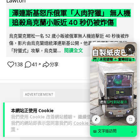
澤連斯基怒斥俄軍「人肉狩獵」 無人機
追殺烏克蘭小販近 40 秒仍被炸傷
烏克蘭克爾松一名 52 歲小販被俄軍無人機追擊近 40 秒後被炸
傷，影片由烏克蘭總統澤連斯基公開。他直斥俄軍對平民進行
×
閱讀全文
「狩獵式」攻擊，烏克蘭...
138
41
分享
↗
ADVERTISEMENT
本網站正使用 Cookie
我們使用 Cookie 改善網站體驗。 繼續使用
🎵
⛶
我們的網站即表示您同意我們的
Cookie 政
策
。
📖 文字版訪問
→