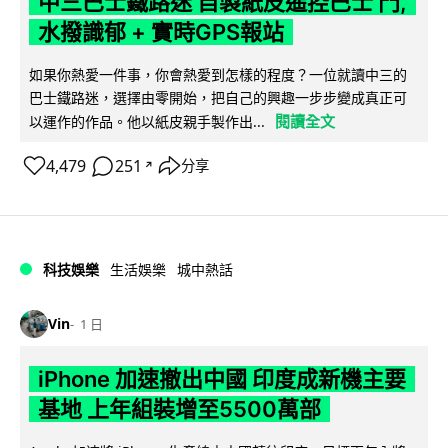
中三巴士鐵路迷 自製紙皮遙控巴士 門,
水撥識郁 + 實時GPS報站
如果你熱愛一件事，你會熱愛到怎樣的程度？一位就讀中三的
巴士鐵路迷，選擇由零開始，把自己的興趣一步步變成真正可
閱讀全文
以運作的作品。他以紙皮親手製作出...
4,479
251
分享
↗
科技娛樂
生活娛樂
城中熱話
Vin
1 日
iPhone 加速撤出中國 印度成新機主要
基地 上年組裝增至5500萬部