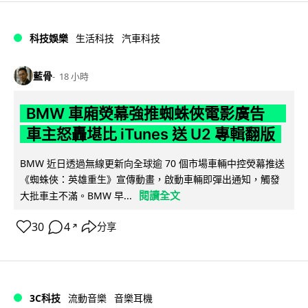
科技娛樂
生活科技
汽車科技
藍骨
18 小時
BMW 車廂熒幕強推蜘蛛俠電影廣告
車主怒轟堪比 iTunes 送 U2 專輯翻版
BMW 近日透過無線更新向全球逾 70 個市場車輛中控熒幕推送
《蜘蛛俠：英雄重生》宣傳動畫，啟動車輛即彈出通知，觸發
閱讀全文
大批車主不滿。BMW 早...
30
4
分享
↗
3C科技
流動音樂
音樂耳機