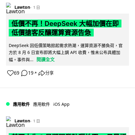
Lawton
1 日
低價不再！DeepSeek 大幅加價在即
低價搶客反釀運算資源告急
DeepSeek 因低價策略掀起需求熱潮，運算資源不勝負荷，官
方於 8 月 6 日宣布即將大幅上調 API 收費，惟未公布具體加
閱讀全文
幅。事件與...
69
19
分享
↗
iOS App
應用軟件
應用軟件
Lawton
1 日