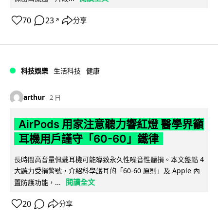
70
23
分享
↗
科技娛樂
生活科技
健康
arthur
2 日
AirPods 用家注意聽力響紅燈 醫學界籲
耳機用戶謹守「60-60」鐵律
長時間高音量佩戴耳機可能導致永久性噪音性聽損。本文盤點 4
大聽力受損警號，介紹科學護耳的「60-60 原則」及 Apple 內
閱讀全文
置防護功能，...
20
分享