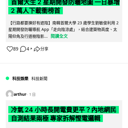
首爾大生 2 星期開發防曬地圖 一日暴增
2 萬人下載衝榜首
【行路都要揀好有遮陰】南韓首爾大學 23 歲學生劉敏俊利用 2
星期開發防曬導航 App「走向陰涼處」，結合建築物高度、太
閱讀全文
陽仰角及行道樹陰影...
89
4
分享
↗
科技娛樂
科技新聞
arthur
1 日
冷氣 24 小時長開電費更平？內地網民
自測結果兩極 專家拆解慳電邏輯