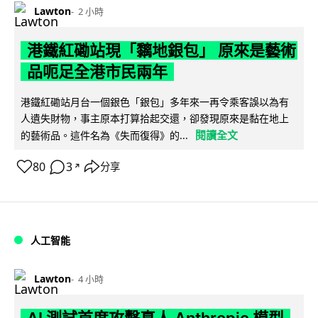
Lawton
2 小時
港鐵紅磡站現「黐地銀包」 原來是藝術
品呃足全港市民兩年
港鐵紅磡站月台一個銀色「銀包」多年來一再令乘客誤以為有
人遺失財物，事主原本打算拾起交還，卻發現原來是黏在地上
閱讀全文
的藝術品。這件名為《失而復得》的...
80
3
分享
↗
人工智能
Lawton
4 小時
AI 測試首度攻擊真人 Anthropic 模型