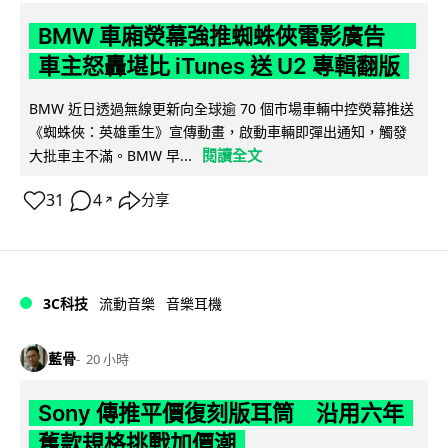
BMW 車廂熒幕強推蜘蛛俠電影廣告
車主怒轟堪比 iTunes 送 U2 專輯翻版
BMW 近日透過無線更新向全球逾 70 個市場車輛中控熒幕推送
《蜘蛛俠：英雄重生》宣傳動畫，啟動車輛即彈出通知，觸發
閱讀全文
大批車主不滿。BMW 早...
31
4
分享
↗
3C科技
流動音樂
音樂耳機
藍骨
20 小時
Sony 傳推平價復刻版耳筒 沿用六年
舊款規格挑戰加價潮