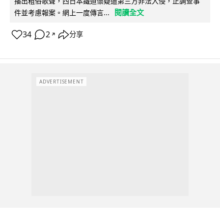
播出粗俗歌聲，西日本鐵道懷疑遭第三方非法入侵，正調查事
閱讀全文
件並考慮報案。網上一度傳言...
34
2
分享
↗
ADVERTISEMENT