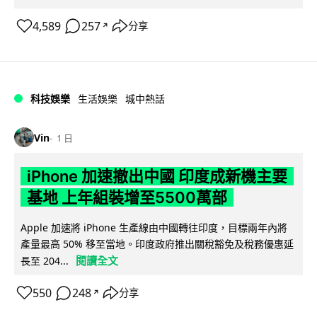
4,589
257
分享
↗
科技娛樂
生活娛樂
城中熱話
Vin
1 日
iPhone 加速撤出中國 印度成新機主要
基地 上年組裝增至5500萬部
Apple 加速將 iPhone 生產線由中國轉往印度，目標兩年內將
產量最高 50% 移至當地。印度政府推出關稅豁免及稅務優惠延
閱讀全文
長至 204...
550
248
分享
↗