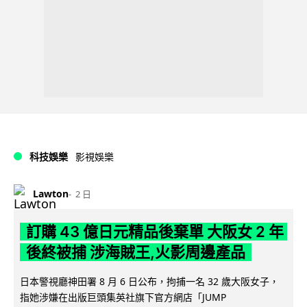
科技娛樂
影視娛樂
Lawton
2 日
訂購 43 億日元精品後棄單 大阪女 2 年
後終被捕 涉海賊王,火影周邊產品
日本警視廳神田署 8 月 6 日公布，拘捕一名 32 歲大阪女子，
指她涉嫌在出版巨頭集英社旗下官方網店「JUMP