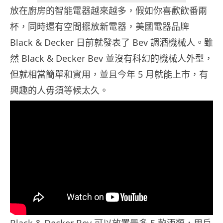
放在廚房的智能電器越來越多，假如你喜歡飲番兩
杯，同時還有空間擺放新電器，美國電器品牌
Black & Decker 日前就發表了 Bev 調酒機械人。雖
然 Black & Decker Bev 並沒有科幻的機械人外型，
但就相當簡單和實用，並且今年 5 月就能上市，有
興趣的人毋須等候太久。
Black & Decker Bev 可以放置最多 5 款酒類，用戶