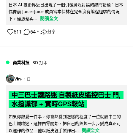
日本 AI 技術界近日出現了一個引發廣泛討論的熱門話題：日本
偶像前 Juice=Juice 成員宮本佳林在完全沒有編程經驗的情況
閱讀全文
下，僅憑藉與...
611
64
分享
↗
商業科技
3D 打印
Vin
1 日
中三巴士鐵路迷 自製紙皮遙控巴士 門,
水撥識郁 + 實時GPS報站
如果你熱愛一件事，你會熱愛到怎樣的程度？一位就讀中三的
巴士鐵路迷，選擇由零開始，把自己的興趣一步步變成真正可
閱讀全文
以運作的作品。他以紙皮親手製作出...