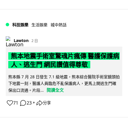
科技娛樂
生活娛樂
城中熱話
Lawton
2 日
熊本地震手術室驚魂片瘋傳 醫護保護病
人、逃生門 網民讚值得尊敬
熊本縣 7 月 28 日發生 7.1 級地震，熊本綜合醫院手術室鏡頭拍
下地震一刻，醫護人員臨危不亂保護病人，更馬上開逃生門確
閱讀全文
保出口流通。片段...
71
23
分享
↗