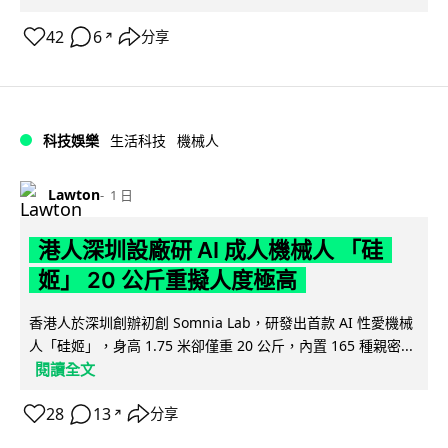
42
6
分享
↗
科技娛樂
生活科技
機械人
Lawton
1 日
港人深圳設廠研 AI 成人機械人 「硅
姬」 20 公斤重擬人度極高
香港人於深圳創辦初創 Somnia Lab，研發出首款 AI 性愛機械
人「硅姬」，身高 1.75 米卻僅重 20 公斤，內置 165 種親密...
閱讀全文
28
13
分享
↗