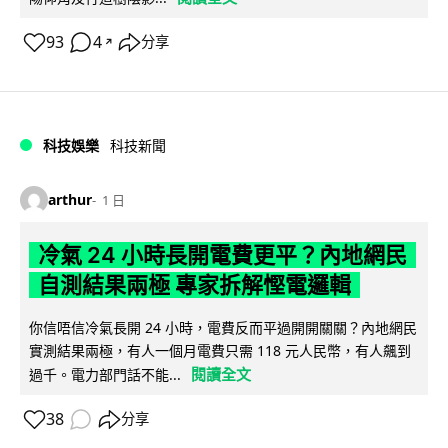
93
4
分享
↗
科技娛樂
科技新聞
arthur
1 日
冷氣 24 小時長開電費更平？內地網民
自測結果兩極 專家拆解慳電邏輯
你信唔信冷氣長開 24 小時，電費反而平過開開關關？內地網民
實測結果兩極，有人一個月電費只需 118 元人民幣，有人飆到
閱讀全文
過千。電力部門話不能...
38
分享