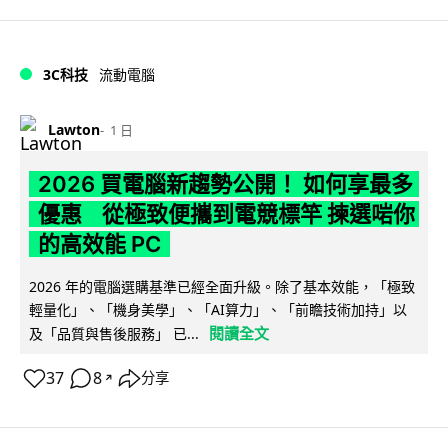
3C科技
流動電腦
Lawton
1 日
2026 買電腦新趨勢公開！ 如何享最多
優惠 從極致便攜到電競標竿 揀選啱你
的高效能 PC
2026 年的電腦選購基準已經全面升級。除了基本效能，「極致
輕量化」、「機身美學」、「AI算力」、「前瞻技術加持」以
閱讀全文
及「品質與售後服務」 已...
37
8
分享
↗