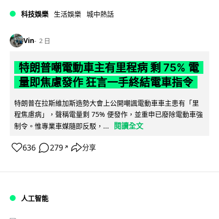
科技娛樂
生活娛樂
城中熱話
Vin
2 日
特朗普嘲電動車主有里程病 剩 75% 電
量即焦慮發作 狂言一手終結電車指令
特朗普在拉斯維加斯造勢大會上公開嘲諷電動車車主患有「里
程焦慮病」，聲稱電量剩 75% 便發作，並重申已廢除電動車強
閱讀全文
制令。惟專業車媒隨即反駁，...
636
279
分享
↗
人工智能