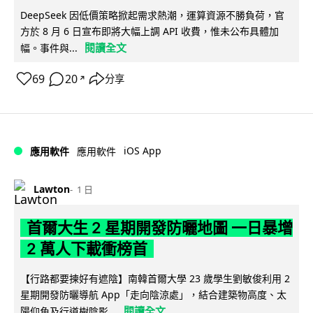
DeepSeek 因低價策略掀起需求熱潮，運算資源不勝負荷，官
方於 8 月 6 日宣布即將大幅上調 API 收費，惟未公布具體加
閱讀全文
幅。事件與...
69
20
分享
↗
iOS App
應用軟件
應用軟件
Lawton
1 日
首爾大生 2 星期開發防曬地圖 一日暴增
2 萬人下載衝榜首
【行路都要揀好有遮陰】南韓首爾大學 23 歲學生劉敏俊利用 2
星期開發防曬導航 App「走向陰涼處」，結合建築物高度、太
閱讀全文
陽仰角及行道樹陰影...