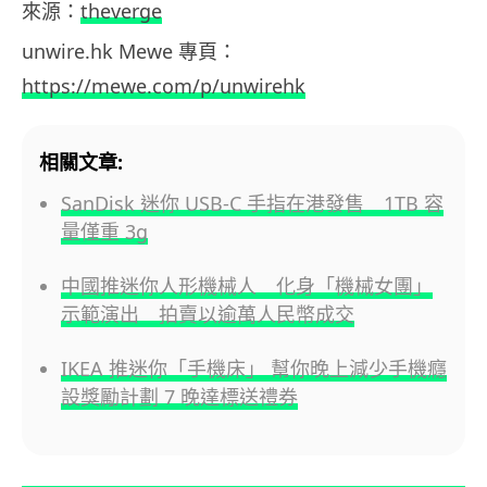
來源：
theverge
unwire.hk Mewe 專頁：
https://mewe.com/p/unwirehk
相關文章:
SanDisk 迷你 USB-C 手指在港發售 1TB 容
量僅重 3g
中國推迷你人形機械人 化身「機械女團」
示範演出 拍賣以逾萬人民幣成交
IKEA 推迷你「手機床」 幫你晚上減少手機癮
設獎勵計劃 7 晚達標送禮券