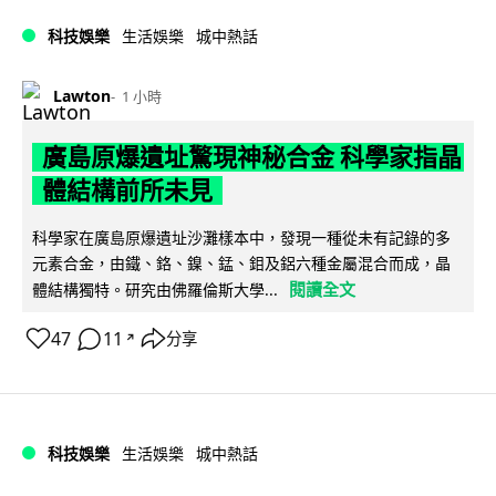
科技娛樂
生活娛樂
城中熱話
Lawton
1 小時
廣島原爆遺址驚現神秘合金 科學家指晶
體結構前所未見
科學家在廣島原爆遺址沙灘樣本中，發現一種從未有記錄的多
元素合金，由鐵、鉻、鎳、錳、鉬及鋁六種金屬混合而成，晶
閱讀全文
體結構獨特。研究由佛羅倫斯大學...
47
11
分享
↗
科技娛樂
生活娛樂
城中熱話