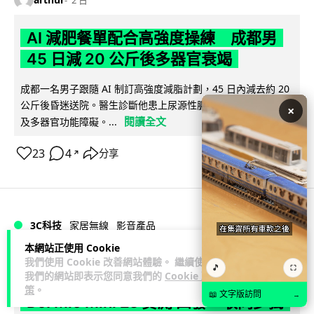
AI 減肥餐單配合高強度操練 成都男
45 日減 20 公斤後多器官衰竭
成都一名男子跟隨 AI 制訂高強度減脂計劃，45 日內減去約 20
公斤後昏迷送院。醫生診斷他患上尿源性膿毒症、膿毒性休克
×
閱讀全文
及多器官功能障礙。...
23
4
分享
↗
3C科技
家居無線
影音產品
本網站正使用 Cookie
我們使用 Cookie 改善網站體驗。 繼續使用
Vin
2 日
🎵
⛶
我們的網站即表示您同意我們的
Cookie 政
策
。
📖 文字版訪問
→
DJI Mic Mini 2s 實測 四發一收同步獨