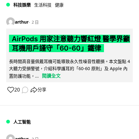
科技娛樂
生活科技
健康
arthur
2 日
AirPods 用家注意聽力響紅燈 醫學界籲
耳機用戶謹守「60-60」鐵律
長時間高音量佩戴耳機可能導致永久性噪音性聽損。本文盤點 4
大聽力受損警號，介紹科學護耳的「60-60 原則」及 Apple 內
閱讀全文
置防護功能，...
20
分享
人工智能
arthur
2 日