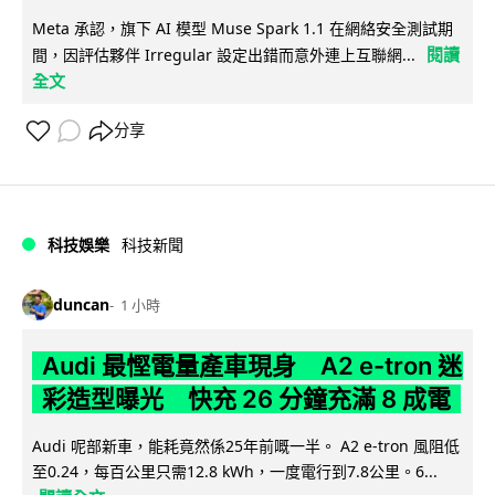
Meta 承認，旗下 AI 模型 Muse Spark 1.1 在網絡安全測試期
閱讀
間，因評估夥伴 Irregular 設定出錯而意外連上互聯網...
全文
分享
科技娛樂
科技新聞
duncan
1 小時
Audi 最慳電量產車現身 A2 e-tron 迷
彩造型曝光 快充 26 分鐘充滿 8 成電
Audi 呢部新車，能耗竟然係25年前嘅一半。 A2 e-tron 風阻低
至0.24，每百公里只需12.8 kWh，一度電行到7.8公里。6...