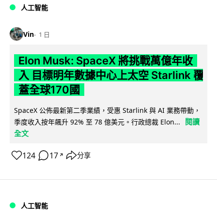
人工智能
Vin
1 日
Elon Musk: SpaceX 將挑戰萬億年收
入 目標明年數據中心上太空 Starlink 覆
蓋全球170國
SpaceX 公佈最新第二季業績，受惠 Starlink 與 AI 業務帶動，
閱讀
季度收入按年飆升 92% 至 78 億美元。行政總裁 Elon...
全文
124
17
分享
↗
人工智能