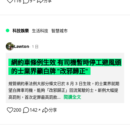
116
9
分享
↗
科技娛樂
生活科技
智慧城市
Lawton
1 日
網約車條例生效 有司機暫時停工避風頭
的士業界籲白牌 "改邪歸正"
規管網約車法例大部分條文已於 8 月 3 日生效，的士業界就期
望白牌車司機，能夠「改邪歸正」回流駕駛的士。新例大幅提
閱讀全文
高罰則，首次定罪最高罰款...
200
142
分享
↗