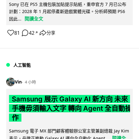
Sony 已在 PS5 主機包裝加貼提示貼紙，重申官方 7 月已公布
計劃：2028 年 1 月起停產新遊戲實體光碟。分析師預期 PS6
閱讀全文
因此...
81
42
分享
↗
人工智能
Vin
4 小時
Samsung 展示 Galaxy AI 新方向 未來
手機毋須輸入文字 轉向 Agent 全自動操
作
Samsung 電子 MX 部門顧客體驗辦公室主管兼副總裁 Jay Kim
閱讀全
表示，品牌正推動 Galaxy AI 邁向全自動化 Agent...