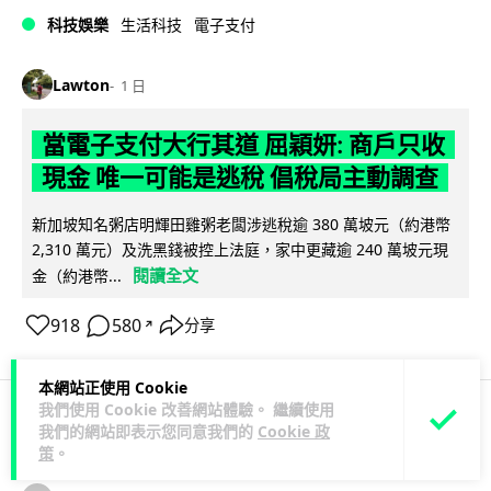
科技娛樂
生活科技
電子支付
Lawton
1 日
當電子支付大行其道 屈穎妍: 商戶只收
現金 唯一可能是逃稅 倡稅局主動調查
新加坡知名粥店明輝田雞粥老闆涉逃稅逾 380 萬坡元（約港幣
2,310 萬元）及洗黑錢被控上法庭，家中更藏逾 240 萬坡元現
閱讀全文
金（約港幣...
918
580
分享
↗
本網站正使用 Cookie
我們使用 Cookie 改善網站體驗。 繼續使用
我們的網站即表示您同意我們的
Cookie 政
人工智能
策
。