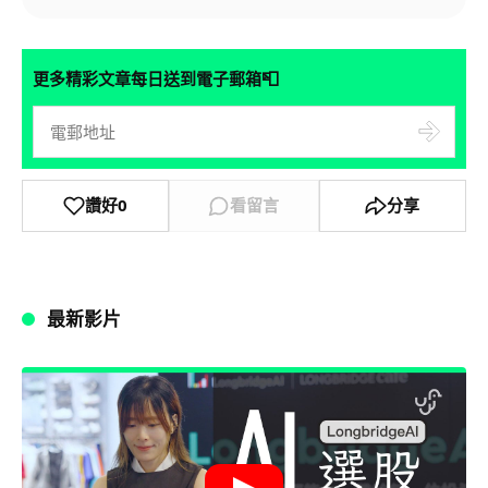
📮
更多精彩文章每日送到電子郵箱
讚好
0
看留言
分享
最新影片