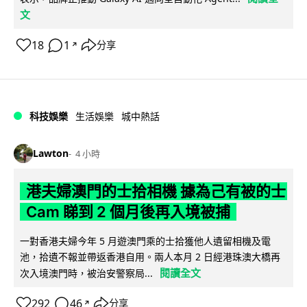
文
18
1
分享
↗
科技娛樂
生活娛樂
城中熱話
Lawton
4 小時
港夫婦澳門的士拾相機 據為己有被的士
Cam 睇到 2 個月後再入境被捕
一對香港夫婦今年 5 月遊澳門乘的士拾獲他人遺留相機及電
池，拾遺不報並帶返香港自用。兩人本月 2 日經港珠澳大橋再
閱讀全文
次入境澳門時，被治安警察局...
292
46
分享
↗