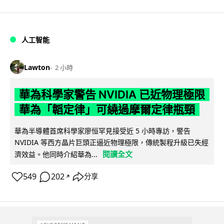
人工智能
Lawton
2 小時
華為科學家警告 NVIDIA 已近物理極限
華為「韜定律」可繞過摩爾定律瓶頸
華為半導體首席科學家廖恒罕見接受近 5 小時專訪，警告
NVIDIA 等西方晶片巨頭正逼近物理極限，傳統製程升級已失經
閱讀全文
濟效益。他同時介紹華為...
549
202
分享
↗