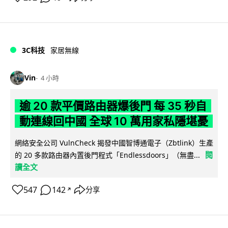
3C科技
家居無線
Vin
4 小時
逾 20 款平價路由器爆後門 每 35 秒自
動連線回中國 全球 10 萬用家私隱堪憂
網絡安全公司 VulnCheck 揭發中國智博通電子（Zbtlink）生產
閱
的 20 多款路由器內置後門程式「Endlessdoors」（無盡...
讀全文
547
142
分享
↗