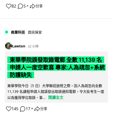
82
5
分享
↗
商業科技
資訊保安
Lawton
22 小時
東華學院誤發取錄電郵 全數 11,139 名
申請人一度空歡喜 專家:人為疏忽+系統
防護缺失
東華學院今日（5 日）大學聯招放榜之際，因人為疏忽向全數
11,139 名課程申請人錯誤發出取錄通知電郵，令大批考生一度
閱讀全文
以為獲得學位取錄，事...
145
17
分享
↗