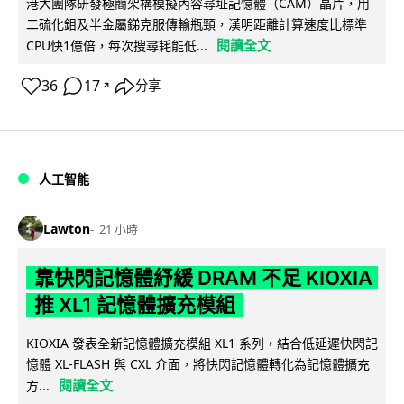
港大團隊研發極簡架構模擬內容尋址記憶體（CAM）晶片，用
二硫化鉬及半金屬銻克服傳輸瓶頸，漢明距離計算速度比標準
閱讀全文
CPU快1億倍，每次搜尋耗能低...
36
17
分享
↗
人工智能
Lawton
21 小時
靠快閃記憶體紓緩 DRAM 不足 KIOXIA
推 XL1 記憶體擴充模組
KIOXIA 發表全新記憶體擴充模組 XL1 系列，結合低延遲快閃記
憶體 XL-FLASH 與 CXL 介面，將快閃記憶體轉化為記憶體擴充
閱讀全文
方...