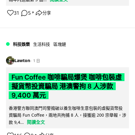
31
5
分享
↗
科技娛樂
生活科技
區塊鏈
Lawton
1 日
Fun Coffee 咖啡騙局爆煲 咖啡包裝虛
擬貨幣投資騙局 港澳警拘 8 人涉款
9,400 萬元
香港警方聯同澳門司警搗破以養生咖啡生意包裝的虛擬貨幣投
資騙局 Fun Coffee，兩地共拘捕 8 人，接獲逾 200 宗舉報，涉
閱讀全文
款 9,4...