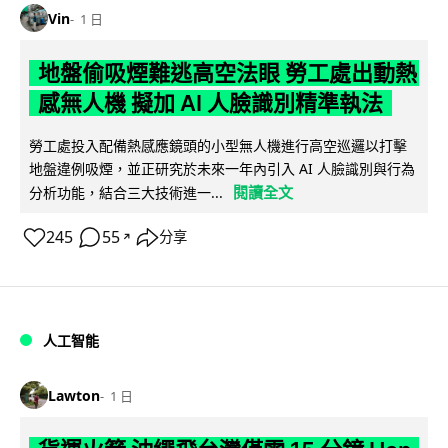
Vin
1 日
地盤偷吸煙難逃高空法眼 勞工處出動熱
感無人機 擬加 AI 人臉識別精準執法
勞工處投入配備熱感應鏡頭的小型無人機進行高空巡邏以打擊
地盤違例吸煙，並正研究於未來一年內引入 AI 人臉識別與行為
閱讀全文
分析功能，結合三大技術進一...
245
55
分享
↗
人工智能
Lawton
1 日