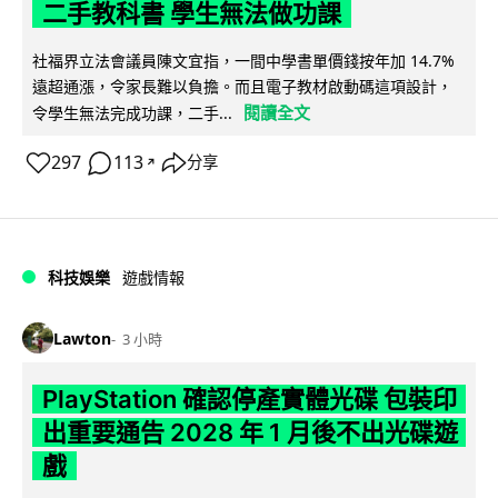
二手教科書 學生無法做功課
社福界立法會議員陳文宜指，一間中學書單價錢按年加 14.7%
遠超通漲，令家長難以負擔。而且電子教材啟動碼這項設計，
閱讀全文
令學生無法完成功課，二手...
297
113
分享
↗
科技娛樂
遊戲情報
Lawton
3 小時
PlayStation 確認停產實體光碟 包裝印
出重要通告 2028 年 1 月後不出光碟遊
戲