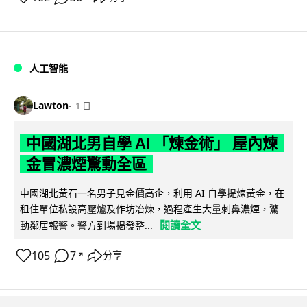
人工智能
Lawton
1 日
中國湖北男自學 AI 「煉金術」 屋內煉
金冒濃煙驚動全區
中國湖北黃石一名男子見金價高企，利用 AI 自學提煉黃金，在
租住單位私設高壓爐及作坊冶煉，過程產生大量刺鼻濃煙，驚
閱讀全文
動鄰居報警。警方到場揭發整...
105
7
分享
↗