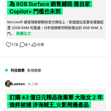
為 8GB Surface 銷售鋪路 連自家
Copilot+ 門檻也未到
Microsoft 被發現靜靜刪除官方網站上，對遊戲玩家要為電腦配
置 32GB RAM 的建議。分析指微軟同時新推出的 8GB RAM 入
閱讀全文
門...
118
8
分享
↗
科技娛樂
影視娛樂
Lawton
18 小時
訂購 43 億日元精品後棄單 大阪女 2 年
後終被捕 涉海賊王,火影周邊產品