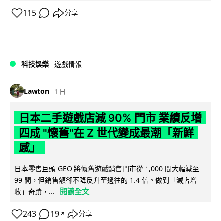
115
分享
科技娛樂
遊戲情報
Lawton
1 日
日本二手遊戲店減 90% 門市 業績反增
四成 "懷舊"在 Z 世代變成最潮「新鮮
感」
日本零售巨頭 GEO 將懷舊遊戲銷售門市從 1,000 間大幅減至
99 間，但銷售額卻不降反升至過往的 1.4 倍。做到「減店增
閱讀全文
收」奇蹟，...
243
19
分享
↗