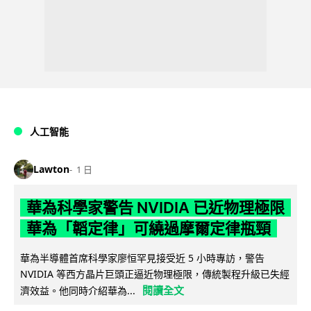
人工智能
Lawton
1 日
華為科學家警告 NVIDIA 已近物理極限
華為「韜定律」可繞過摩爾定律瓶頸
華為半導體首席科學家廖恒罕見接受近 5 小時專訪，警告
NVIDIA 等西方晶片巨頭正逼近物理極限，傳統製程升級已失經
閱讀全文
濟效益。他同時介紹華為...