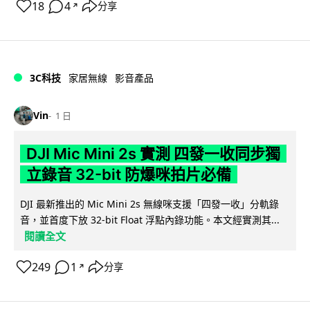
18
4
分享
↗
3C科技
家居無線
影音產品
Vin
1 日
DJI Mic Mini 2s 實測 四發一收同步獨
立錄音 32-bit 防爆咪拍片必備
DJI 最新推出的 Mic Mini 2s 無線咪支援「四發一收」分軌錄
音，並首度下放 32-bit Float 浮點內錄功能。本文經實測其...
閱讀全文
249
1
分享
↗