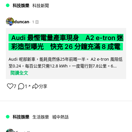
科技娛樂
科技新聞
duncan
1 日
Audi 最慳電量產車現身 A2 e-tron 迷
彩造型曝光 快充 26 分鐘充滿 8 成電
Audi 呢部新車，能耗竟然係25年前嘅一半。 A2 e-tron 風阻低
至0.24，每百公里只需12.8 kWh，一度電行到7.8公里。6...
閱讀全文
7
1
分享
↗
科技娛樂
生活娛樂
城中熱話