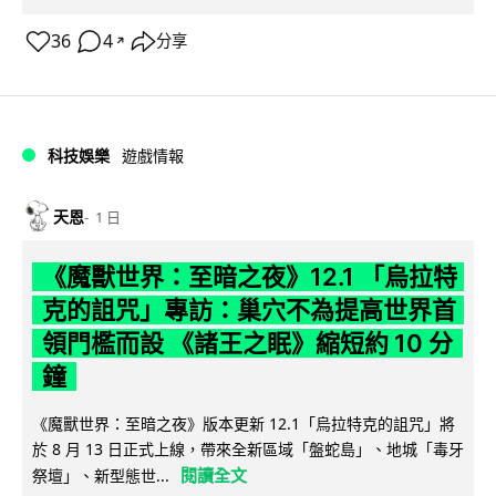
36
4
分享
↗
科技娛樂
遊戲情報
天恩
1 日
《魔獸世界：至暗之夜》12.1 「烏拉特
克的詛咒」專訪：巢穴不為提高世界首
領門檻而設 《諸王之眠》縮短約 10 分
鐘
《魔獸世界：至暗之夜》版本更新 12.1「烏拉特克的詛咒」將
於 8 月 13 日正式上線，帶來全新區域「盤蛇島」、地城「毒牙
閱讀全文
祭壇」、新型態世...