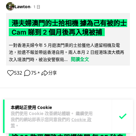
Lawton
1 日
港夫婦澳門的士拾相機 據為己有被的士
Cam 睇到 2 個月後再入境被捕
一對香港夫婦今年 5 月遊澳門乘的士拾獲他人遺留相機及電
池，拾遺不報並帶返香港自用。兩人本月 2 日經港珠澳大橋再
閱讀全文
次入境澳門時，被治安警察局...
532
75
分享
↗
3C科技
家居無線
本網站正使用 Cookie
我們使用 Cookie 改善網站體驗。 繼續使用
我們的網站即表示您同意我們的
Cookie 政
Vin
1 日
策
。