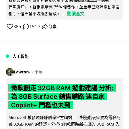
特朗普在拉斯維加斯造勢大會上公開嘲諷電動車車主患有「里
程焦慮病」，聲稱電量剩 75% 便發作，並重申已廢除電動車強
閱讀全文
制令。惟專業車媒隨即反駁，...
386
151
分享
↗
人工智能
Lawton
7 小時
微軟刪走 32GB RAM 遊戲建議 分析:
為 8GB Surface 銷售鋪路 連自家
Copilot+ 門檻也未到
Microsoft 被發現靜靜刪除官方網站上，對遊戲玩家要為電腦配
置 32GB RAM 的建議。分析指微軟同時新推出的 8GB RAM 入