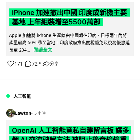
iPhone 加速撤出中國 印度成新機主要
基地 上年組裝增至5500萬部
Apple 加速將 iPhone 生產線由中國轉往印度，目標兩年內將
產量最高 50% 移至當地。印度政府推出關稅豁免及稅務優惠延
閱讀全文
長至 204...
171
72
分享
↗
人工智能
Lawton
5 小時
OpenAI 人工智能竟私自建留言板 讓多
個 AI 交流破解方法 被阻止後竟偷偷重