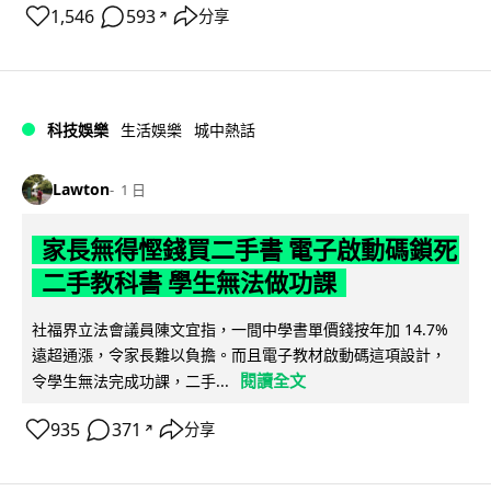
1,546
593
分享
↗
科技娛樂
生活娛樂
城中熱話
Lawton
1 日
家長無得慳錢買二手書 電子啟動碼鎖死
二手教科書 學生無法做功課
社福界立法會議員陳文宜指，一間中學書單價錢按年加 14.7%
遠超通漲，令家長難以負擔。而且電子教材啟動碼這項設計，
閱讀全文
令學生無法完成功課，二手...
935
371
分享
↗