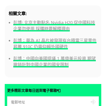
相關文章:
彭博: 北京主動點名 Nvidia H20 促中國科技
企業勿使用 採購時要解釋理由
彭博：華為 AI 晶片被發現有台積電三星零件
昇騰 910C 仍需仰賴外國硬件
彭博：中國向美國提議 1 萬億美元投資 期望
撤銷針對中國企業的國安限制
📮
更多精彩文章每日送到電子郵箱