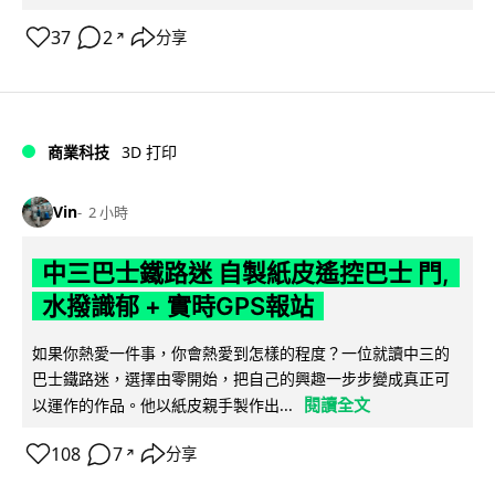
37
2
分享
↗
商業科技
3D 打印
Vin
2 小時
中三巴士鐵路迷 自製紙皮遙控巴士 門,
水撥識郁 + 實時GPS報站
如果你熱愛一件事，你會熱愛到怎樣的程度？一位就讀中三的
巴士鐵路迷，選擇由零開始，把自己的興趣一步步變成真正可
閱讀全文
以運作的作品。他以紙皮親手製作出...
108
7
分享
↗