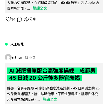
大聽力受損警號，介紹科學護耳的「60-60 原則」及 Apple 內
閱讀全文
置防護功能，...
14
分享
人工智能
arthur
12 小時
AI 減肥餐單配合高強度操練 成都男
45 日減 20 公斤後多器官衰竭
成都一名男子跟隨 AI 制訂高強度減脂計劃，45 日內減去約 20
公斤後昏迷送院。醫生診斷他患上尿源性膿毒症、膿毒性休克
閱讀全文
及多器官功能障礙。...