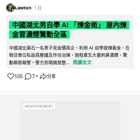
Lawton
1 日
中國湖北男自學 AI 「煉金術」 屋內煉
金冒濃煙驚動全區
中國湖北黃石一名男子見金價高企，利用 AI 自學提煉黃金，在
租住單位私設高壓爐及作坊冶煉，過程產生大量刺鼻濃煙，驚
閱讀全文
動鄰居報警。警方到場揭發整...
105
7
分享
↗
ADVERTISEMENT