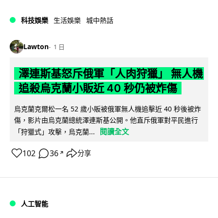
科技娛樂
生活娛樂
城中熱話
Lawton
1 日
澤連斯基怒斥俄軍「人肉狩獵」 無人機
追殺烏克蘭小販近 40 秒仍被炸傷
烏克蘭克爾松一名 52 歲小販被俄軍無人機追擊近 40 秒後被炸
傷，影片由烏克蘭總統澤連斯基公開。他直斥俄軍對平民進行
閱讀全文
「狩獵式」攻擊，烏克蘭...
102
36
分享
↗
人工智能