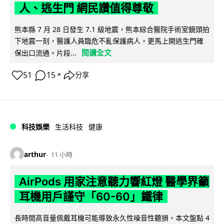
人、逃生門 網民讚值得尊敬
熊本縣 7 月 28 日發生 7.1 級地震，熊本綜合醫院手術室鏡頭拍
下地震一刻，醫護人員臨危不亂保護病人，更馬上開逃生門確
閱讀全文
保出口流通。片段...
51
15
分享
↗
科技娛樂
生活科技
健康
arthur
11 小時
AirPods 用家注意聽力響紅燈 醫學界籲
耳機用戶謹守「60-60」鐵律
長時間高音量佩戴耳機可能導致永久性噪音性聽損。本文盤點 4