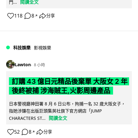
閱讀全文
門...
118
8
分享
↗
科技娛樂
影視娛樂
Lawton
8 小時
訂購 43 億日元精品後棄單 大阪女 2 年
後終被捕 涉海賊王,火影周邊產品
日本警視廳神田署 8 月 6 日公布，拘捕一名 32 歲大阪女子，
指她涉嫌在出版巨頭集英社旗下官方網店「JUMP
閱讀全文
CHARACTERS ST...
52
8
分享
↗