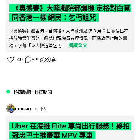
《奧德賽》大陸戲院都爆機 定格對白竟
同香港一樣 網民：乞丐詛咒
《奧德賽》繼香港、台灣後，大陸蘇州戲院 8 月 9 日亦傳出在
播放時發生意外，戲院出現機器冒煙情況，而播放停止時的畫
閱讀全文
格，字幕「來人把這些乞丐...
140
9
分享
↗
科技娛樂
科技新聞
duncan
10 小時
Uber 在港推 Elite 尊尚出行服務！夥拍
冠忠巴士推豪華 MPV 專車