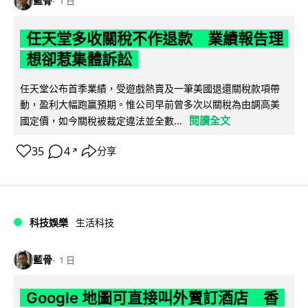
藍骨
1 日
任天堂多收關稅不作退款 業績報告理
想卻惹集體訴訟
任天堂公布首季業績，受遊戲熱賣及一筆美國退還關稅款項帶
動，盈利大幅跑贏預期。惟公司早前曾多次以關稅為由調高美
閱讀全文
國定價，如今關稅被裁定違法並全數...
35
4
分享
↗
科技娛樂
生活科技
藍骨
1 日
Google 地圖可直接叫外賣訂酒店 香