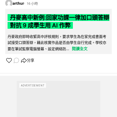
arthur
16 小時
丹麥高中新例:回家功課一律加口頭答辯
對抗 9 成學生用 AI 作弊
丹麥政府即時收緊高中評核規則，要求學生為在家完成書面考
試接受口頭答辯，藉此核實作品是否由學生自行完成。學校亦
閱讀全文
要在筆試監察電腦螢幕、設定網絡防...
分享
ADVERTISEMENT