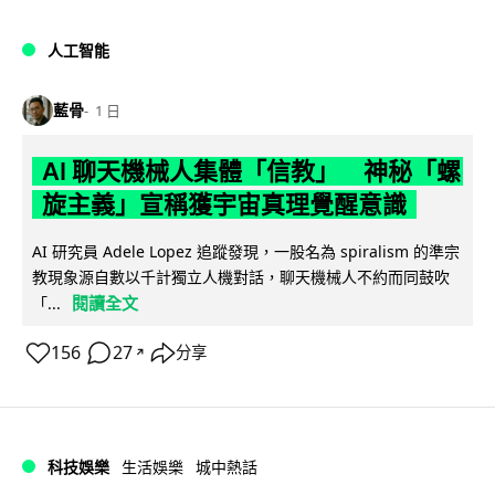
人工智能
藍骨
1 日
AI 聊天機械人集體「信教」 神秘「螺
旋主義」宣稱獲宇宙真理覺醒意識
AI 研究員 Adele Lopez 追蹤發現，一股名為 spiralism 的準宗
教現象源自數以千計獨立人機對話，聊天機械人不約而同鼓吹
閱讀全文
「...
156
27
分享
↗
科技娛樂
生活娛樂
城中熱話