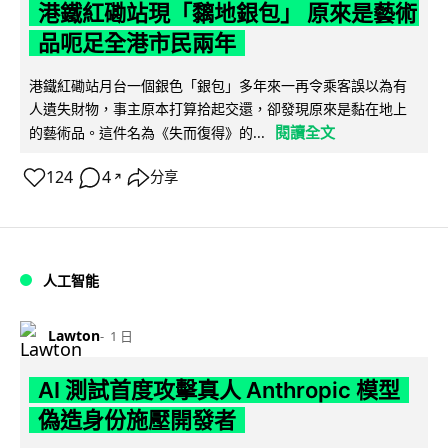
港鐵紅磡站現「黐地銀包」 原來是藝術
品呃足全港市民兩年
港鐵紅磡站月台一個銀色「銀包」多年來一再令乘客誤以為有
人遺失財物，事主原本打算拾起交還，卻發現原來是黏在地上
閱讀全文
的藝術品。這件名為《失而復得》的...
124
4
分享
↗
人工智能
Lawton
1 日
AI 測試首度攻擊真人 Anthropic 模型
偽造身份施壓開發者