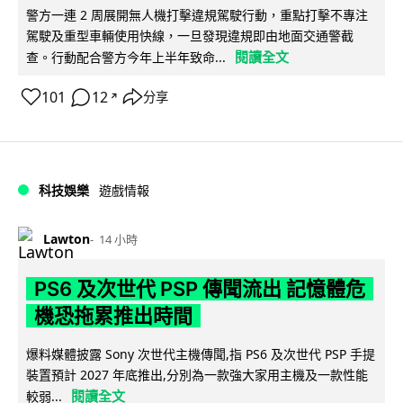
警方一連 2 周展開無人機打擊違規駕駛行動，重點打擊不專注
駕駛及重型車輛使用快線，一旦發現違規即由地面交通警截
閱讀全文
查。行動配合警方今年上半年致命...
101
12
分享
↗
科技娛樂
遊戲情報
Lawton
14 小時
PS6 及次世代 PSP 傳聞流出 記憶體危
機恐拖累推出時間
爆料媒體披露 Sony 次世代主機傳聞,指 PS6 及次世代 PSP 手提
裝置預計 2027 年底推出,分別為一款強大家用主機及一款性能
閱讀全文
較弱...