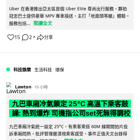
Uber 在香港推出亞太區首個 Uber Elite 尊尚出行服務，夥拍
冠忠巴士提供豪華 MPV 專車接送，主打「地面頭等艙」體驗。
閱讀全文
服務包括...
15
2
分享
↗
科技娛樂
生活科技
環保
Lawton
10 小時
九巴車廂冷氣鎖定 25°C 高溫下乘客鼓
譟: 熱到爆炸 司機指公司set死無得調校
九巴車廂冷氣統一設定 25°C，有乘客乘搭 60M 線期間拍片投
訴車廂悶熱，批評管理層漠視乘客感受，事件正值天文台錄得