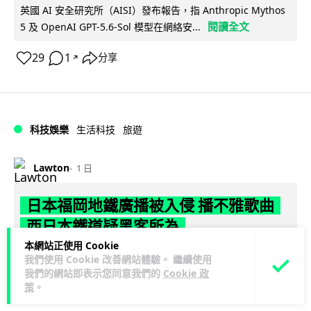
英國 AI 安全研究所（AISI）發布報告，指 Anthropic Mythos
閱讀全文
5 及 OpenAI GPT-5.6-Sol 模型在網絡安...
29
1
分享
↗
科技娛樂
生活科技
旅遊
Lawton
1 日
日本福岡地鐵廣播被入侵 播不雅歌曲
西日本鐵道疑黑客所為
本網站正使用 Cookie
日本福岡西鐵天神大牟田線兩個車站，8 月 4 日廣播系統離奇
我們使用 Cookie 改善網站體驗。 繼續使用
播出粗俗歌聲，西日本鐵道懷疑遭第三方非法入侵，正調查事
我們的網站即表示您同意我們的
Cookie 政
策
。
閱讀全文
件並考慮報案。網上一度傳言...