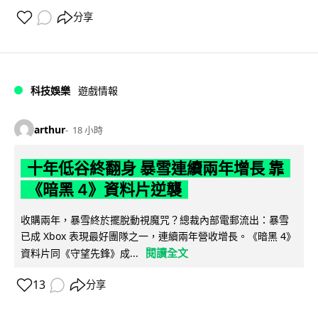
分享
科技娛樂
遊戲情報
arthur
18 小時
十年低谷終翻身 暴雪連續兩年增長 靠
《暗黑 4》資料片逆襲
收購兩年，暴雪終於擺脫動視魔咒？總裁內部電郵流出：暴雪
已成 Xbox 表現最好團隊之一，連續兩年營收增長。《暗黑 4》
閱讀全文
資料片同《守望先鋒》成...
13
分享