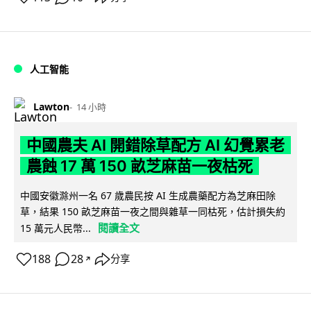
人工智能
Lawton
14 小時
中國農夫 AI 開錯除草配方 AI 幻覺累老
農蝕 17 萬 150 畝芝麻苗一夜枯死
中國安徽滁州一名 67 歲農民按 AI 生成農藥配方為芝麻田除
草，結果 150 畝芝麻苗一夜之間與雜草一同枯死，估計損失約
閱讀全文
15 萬元人民幣...
188
28
分享
↗