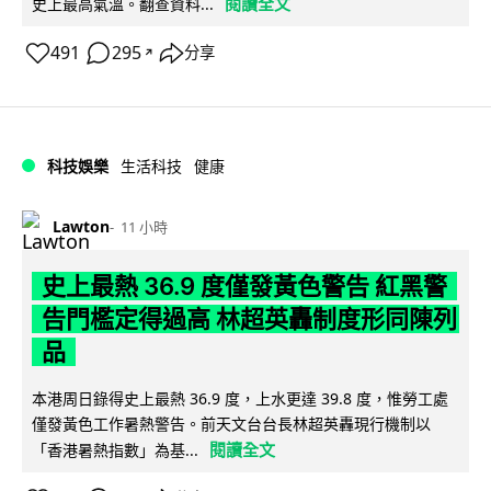
閱讀全文
史上最高氣溫。翻查資料...
491
295
分享
↗
科技娛樂
生活科技
健康
Lawton
11 小時
史上最熱 36.9 度僅發黃色警告 紅黑警
告門檻定得過高 林超英轟制度形同陳列
品
本港周日錄得史上最熱 36.9 度，上水更達 39.8 度，惟勞工處
僅發黃色工作暑熱警告。前天文台台長林超英轟現行機制以
閱讀全文
「香港暑熱指數」為基...