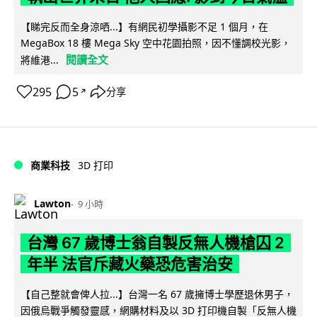
【睇完反而全身涼哂...】有網民初學攝影不足 1 個月，在
MegaBox 18 樓 Mega Sky 空中花園拍照，因不懂調校光影，
閱讀全文
將維港...
295
5
分享
↗
商業科技
3D 打印
Lawton
9 小時
台灣 67 歲博士翁自製反無人機槍囚 2
年半 法官斥藏火藥恐危害治安
【自己整就會俾人拉...】台灣一名 67 歲擁博士學歷退休男子，
因俄烏戰爭觸發靈感，網購材料及以 3D 打印機自製「反無人機