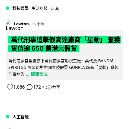
科技娛樂
生活科技
玩具
Lawton
15 小時
萬代刑事追擊假高達廠商「星動」 查獲
貨值逾 650 萬港元假貨
萬代南夢宮集團旗下萬代南夢宮影視工廠、萬代及 BANDAI
SPIRITS 3 間公司對中國大陸假冒 GUNPLA 廠商「星動」發起
閱讀全文
刑事控告...
1,086
172
分享
↗
人工智能