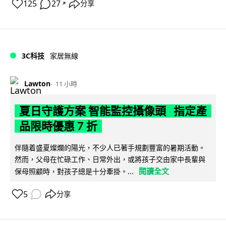
125
27
分享
↗
3C科技
家居無線
Lawton
11 小時
夏日守護方案 智能監控攝像頭 指定產
品限時優惠 7 折
伴隨着盛夏燦爛的陽光，不少人已著手規劃豐富的暑期活動。
然而，父母在忙碌工作、日常外出，或將孩子交由家中長輩與
閱讀全文
保母照顧時，對孩子總是十分牽掛。...
5
分享