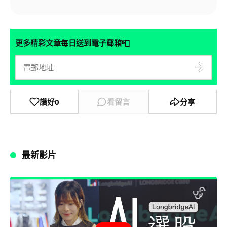
📮
更多精彩文章每日送到電子郵箱
讚好
0
看留言
分享
最新影片