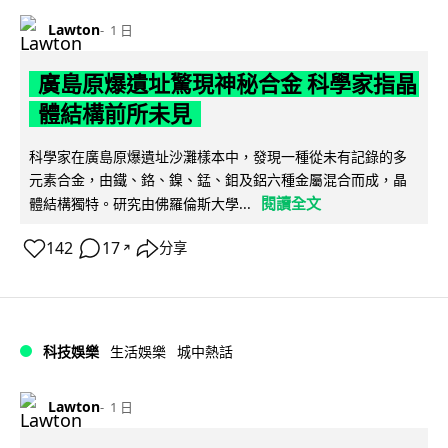
Lawton
1 日
廣島原爆遺址驚現神秘合金 科學家指晶
體結構前所未見
科學家在廣島原爆遺址沙灘樣本中，發現一種從未有記錄的多
元素合金，由鐵、鉻、鎳、錳、鉬及鋁六種金屬混合而成，晶
閱讀全文
體結構獨特。研究由佛羅倫斯大學...
142
17
分享
↗
科技娛樂
生活娛樂
城中熱話
Lawton
1 日