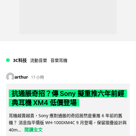
3C科技
流動音樂
音樂耳機
arthur
17 小時
抗通脹奇招？傳 Sony 擬重推六年前經
典耳機 XM4 低價登場
耳機越賣越貴，Sony 應對通脹的奇招居然是重推 6 年前的舊
機？ 消息指平價版 WH-1000XM4C 9 月登場，保留摺疊設計與
閱讀全文
40m...