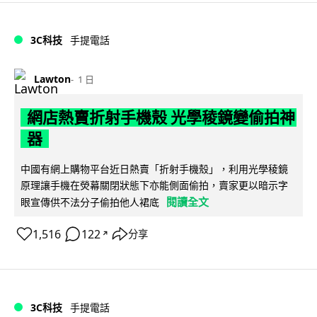
3C科技
手提電話
Lawton
1 日
網店熱賣折射手機殼 光學稜鏡變偷拍神
器
中國有網上購物平台近日熱賣「折射手機殼」，利用光學稜鏡
原理讓手機在熒幕關閉狀態下亦能側面偷拍，賣家更以暗示字
閱讀全文
眼宣傳供不法分子偷拍他人裙底
1,516
122
分享
↗
3C科技
手提電話