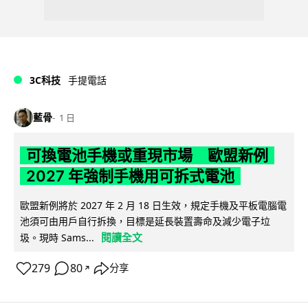
3C科技
手提電話
藍骨
1 日
可換電池手機或重現市場 歐盟新例
2027 年強制手機用可拆式電池
歐盟新例將於 2027 年 2 月 18 日生效，規定手機及平板電腦電
池須可由用戶自行拆換，目標是延長裝置壽命及減少電子垃
閱讀全文
圾。現時 Sams...
279
80
分享
↗