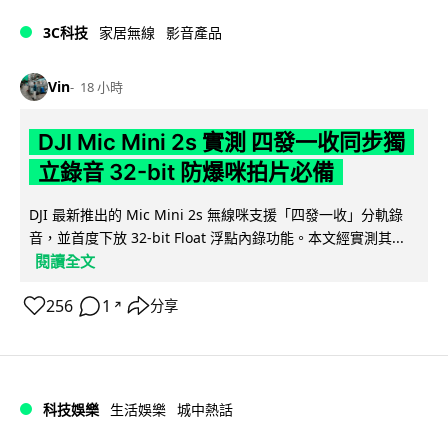
3C科技
家居無線
影音產品
Vin
18 小時
DJI Mic Mini 2s 實測 四發一收同步獨
立錄音 32-bit 防爆咪拍片必備
DJI 最新推出的 Mic Mini 2s 無線咪支援「四發一收」分軌錄
音，並首度下放 32-bit Float 浮點內錄功能。本文經實測其...
閱讀全文
256
1
分享
↗
科技娛樂
生活娛樂
城中熱話