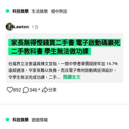
科技娛樂
生活娛樂
城中熱話
Lawton
1 日
家長無得慳錢買二手書 電子啟動碼鎖死
二手教科書 學生無法做功課
社福界立法會議員陳文宜指，一間中學書單價錢按年加 14.7%
遠超通漲，令家長難以負擔。而且電子教材啟動碼這項設計，
閱讀全文
令學生無法完成功課，二手...
892
346
分享
↗
科技娛樂
遊戲情報