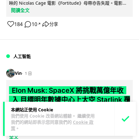
映的 Nicolas Cage 電影《Fortitude》母帶亦告失蹤。電影...
閱讀全文
184
10
分享
↗
人工智能
Vin
1 日
Elon Musk: SpaceX 將挑戰萬億年收
入 目標明年數據中心上太空 Starlink 覆
蓋全球170國
本網站正使用 Cookie
我們使用 Cookie 改善網站體驗。 繼續使用
SpaceX 公佈最新第二季業績，受惠 Starlink 與 AI 業務帶動，
我們的網站即表示您同意我們的
Cookie 政
策
。
閱讀
季度收入按年飆升 92% 至 78 億美元。行政總裁 Elon...
全文