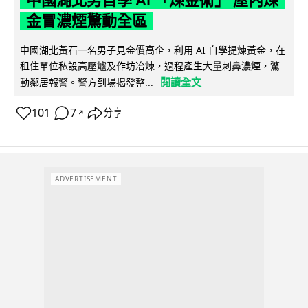
金冒濃煙驚動全區
中國湖北黃石一名男子見金價高企，利用 AI 自學提煉黃金，在
租住單位私設高壓爐及作坊冶煉，過程產生大量刺鼻濃煙，驚
閱讀全文
動鄰居報警。警方到場揭發整...
101
7
分享
↗
ADVERTISEMENT