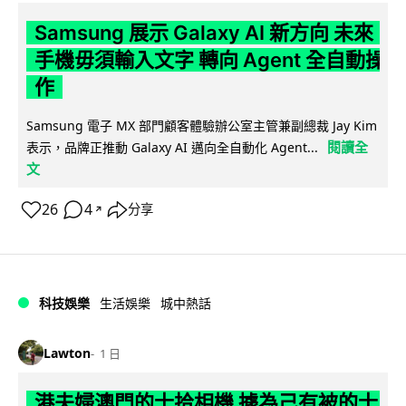
Samsung 展示 Galaxy AI 新方向 未來
手機毋須輸入文字 轉向 Agent 全自動操
作
Samsung 電子 MX 部門顧客體驗辦公室主管兼副總裁 Jay Kim
閱讀全
表示，品牌正推動 Galaxy AI 邁向全自動化 Agent...
文
26
4
分享
↗
科技娛樂
生活娛樂
城中熱話
Lawton
1 日
港夫婦澳門的士拾相機 據為己有被的士