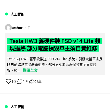
人工智能
arthur
1 日
Tesla HW3 舊硬件裝 FSD v14 Lite 頻
現過熱 部分電腦損毀車主須自費維修
Tesla 向 HW3 舊車款推送 FSD v14 Lite 系統，引發大量車主反
映自動駕駛電腦嚴重過熱，部分更觸發高溫保護甚至直接燒
閱讀全文
毀，須...
10
1
分享
↗
人工智能