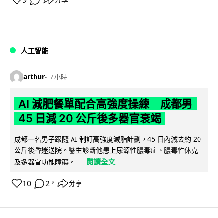
人工智能
arthur
7 小時
AI 減肥餐單配合高強度操練 成都男
45 日減 20 公斤後多器官衰竭
成都一名男子跟隨 AI 制訂高強度減脂計劃，45 日內減去約 20
公斤後昏迷送院。醫生診斷他患上尿源性膿毒症、膿毒性休克
閱讀全文
及多器官功能障礙。...
10
2
分享
↗