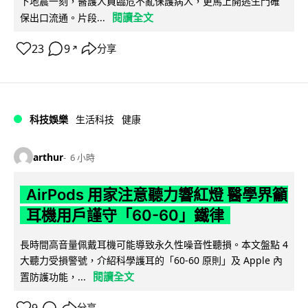
下地震一刻，醫護人員臨危不亂保護病人，更馬上開逃生門確
閱讀全文
保出口流通。片段...
23
9
分享
↗
科技娛樂
生活科技
健康
arthur
6 小時
AirPods 用家注意聽力響紅燈 醫學界籲
耳機用戶謹守「60-60」鐵律
長時間高音量佩戴耳機可能導致永久性噪音性聽損。本文盤點 4
大聽力受損警號，介紹科學護耳的「60-60 原則」及 Apple 內
閱讀全文
置防護功能，...
9
分享