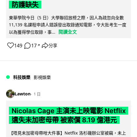
防護缺失
東華學院今日（5 日）大學聯招放榜之際，因人為疏忽向全數
11,139 名課程申請人錯誤發出取錄通知電郵，令大批考生一度
閱讀全文
以為獲得學位取錄，事...
149
17
分享
↗
科技娛樂
影視娛樂
Lawton
1 日
Nicolas Cage 主演未上映電影 Netflix
遺失未加密母帶 被索償 8.19 億港元
【唔見未加密母帶咁大件事】Netflix 洛杉磯辦公室被竊，未上