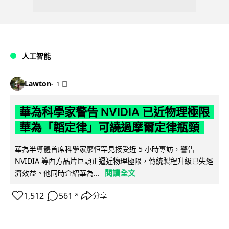
人工智能
Lawton
1 日
華為科學家警告 NVIDIA 已近物理極限
華為「韜定律」可繞過摩爾定律瓶頸
華為半導體首席科學家廖恒罕見接受近 5 小時專訪，警告
NVIDIA 等西方晶片巨頭正逼近物理極限，傳統製程升級已失經
閱讀全文
濟效益。他同時介紹華為...
1,512
561
分享
↗