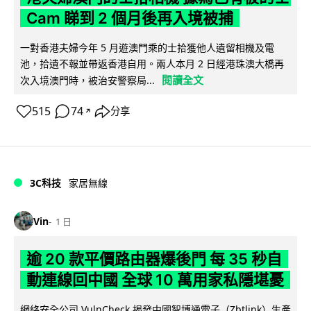
Cam 睇到 2 個月後再入境被捕
一對香港夫婦今年 5 月遊澳門乘的士拾獲他人遺留相機及電
池，拾遺不報並帶返香港自用。兩人本月 2 日經港珠澳大橋再
閱讀全文
次入境澳門時，被治安警察局...
515
74
分享
↗
3C科技
家居無線
Vin
1 日
逾 20 款平價路由器爆後門 每 35 秒自
動連線回中國 全球 10 萬用家私隱堪憂
網絡安全公司 VulnCheck 揭發中國智博通電子（Zbtlink）生產