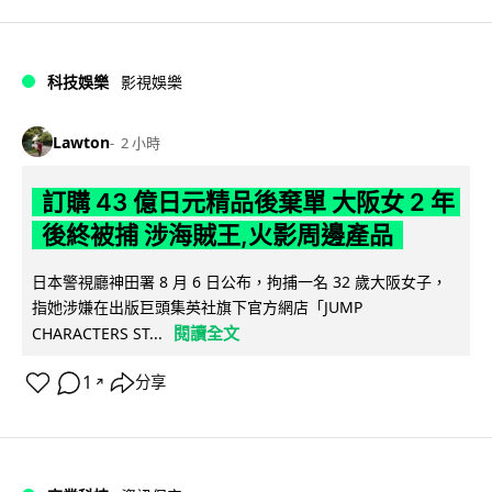
科技娛樂
影視娛樂
Lawton
2 小時
訂購 43 億日元精品後棄單 大阪女 2 年
後終被捕 涉海賊王,火影周邊產品
日本警視廳神田署 8 月 6 日公布，拘捕一名 32 歲大阪女子，
指她涉嫌在出版巨頭集英社旗下官方網店「JUMP
閱讀全文
CHARACTERS ST...
1
分享
↗