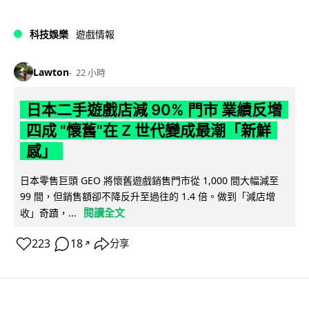
科技娛樂
遊戲情報
Lawton
22 小時
日本二手遊戲店減 90% 門市 業績反增
四成 "懷舊"在 Z 世代變成最潮「新鮮
感」
日本零售巨頭 GEO 將懷舊遊戲銷售門市從 1,000 間大幅減至
99 間，但銷售額卻不降反升至過往的 1.4 倍。做到「減店增
閱讀全文
收」奇蹟，...
223
18
分享
↗