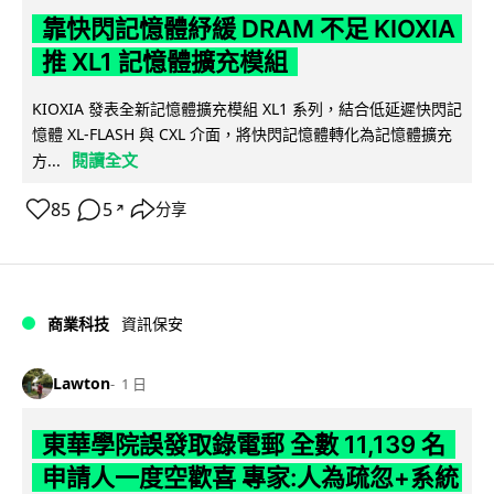
靠快閃記憶體紓緩 DRAM 不足 KIOXIA
推 XL1 記憶體擴充模組
KIOXIA 發表全新記憶體擴充模組 XL1 系列，結合低延遲快閃記
憶體 XL-FLASH 與 CXL 介面，將快閃記憶體轉化為記憶體擴充
閱讀全文
方...
85
5
分享
↗
商業科技
資訊保安
Lawton
1 日
東華學院誤發取錄電郵 全數 11,139 名
申請人一度空歡喜 專家:人為疏忽+系統