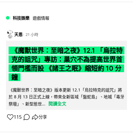
科技娛樂
遊戲情報
天恩
21 小時
《魔獸世界：至暗之夜》12.1 「烏拉特
克的詛咒」專訪：巢穴不為提高世界首
領門檻而設 《諸王之眠》縮短約 10 分
鐘
《魔獸世界：至暗之夜》版本更新 12.1「烏拉特克的詛咒」將
於 8 月 13 日正式上線，帶來全新區域「盤蛇島」、地城「毒牙
閱讀全文
祭壇」、新型態世...
115
分享