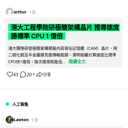
arthur
1 日
港大工程學院研極簡架構晶片 搜尋速度
勝標準 CPU 1 億倍
港大團隊研發極簡架構模擬內容尋址記憶體（CAM）晶片，用
二硫化鉬及半金屬銻克服傳輸瓶頸，漢明距離計算速度比標準
閱讀全文
CPU快1億倍，每次搜尋耗能低...
43
20
分享
↗
人工智能
Lawton
1 日