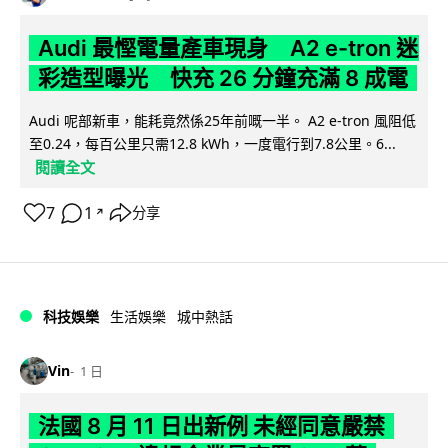
Audi 最慳電量產車現身 A2 e-tron 迷
彩造型曝光 快充 26 分鐘充滿 8 成電
Audi 呢部新車，能耗竟然係25年前嘅一半。 A2 e-tron 風阻低
至0.24，每百公里只需12.8 kWh，一度電行到7.8公里。6...
閱讀全文
7
1
分享
↗
科技娛樂
生活娛樂
城中熱話
Vin
1 日
法國 8 月 11 日出新例 未經同意嚴禁