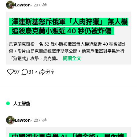
Lawton
20 小時
澤連斯基怒斥俄軍「人肉狩獵」 無人機
追殺烏克蘭小販近 40 秒仍被炸傷
烏克蘭克爾松一名 52 歲小販被俄軍無人機追擊近 40 秒後被炸
傷，影片由烏克蘭總統澤連斯基公開。他直斥俄軍對平民進行
閱讀全文
「狩獵式」攻擊，烏克蘭...
97
31
分享
↗
人工智能
Lawton
20 小時
中國湖北男自學 AI 「煉金術」 屋內煉