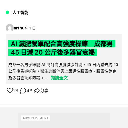
人工智能
arthur
1 日
AI 減肥餐單配合高強度操練 成都男
45 日減 20 公斤後多器官衰竭
成都一名男子跟隨 AI 制訂高強度減脂計劃，45 日內減去約 20
公斤後昏迷送院。醫生診斷他患上尿源性膿毒症、膿毒性休克
閱讀全文
及多器官功能障礙。...
23
4
分享
↗
ADVERTISEMENT