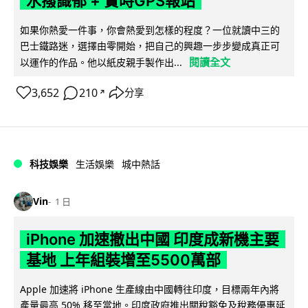
水撥識郁 + 實時GPS報站
如果你熱愛一件事，你會熱愛到怎樣的程度？一位就讀中三的
巴士鐵路迷，選擇由零開始，把自己的興趣一步步變成真正可
閱讀全文
以運作的作品。他以紙皮親手製作出...
3,652
210
分享
↗
科技娛樂
生活娛樂
城中熱話
Vin
1 日
iPhone 加速撤出中國 印度成新機主要
基地 上年組裝增至5500萬部
Apple 加速將 iPhone 生產線由中國轉往印度，目標兩年內將
產量最高 50% 移至當地。印度政府推出關稅豁免及稅務優惠延