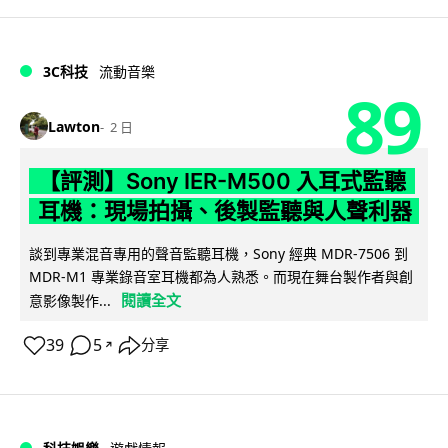
3C科技
流動音樂
89
Lawton
2 日
【評測】Sony IER-M500 入耳式監聽
耳機：現場拍攝、後製監聽與人聲利器
談到專業混音專用的聲音監聽耳機，Sony 經典 MDR-7506 到
MDR-M1 專業錄音室耳機都為人熟悉。而現在舞台製作者與創
閱讀全文
意影像製作...
39
5
分享
↗