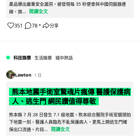
產品爆出嚴重安全漏洞，被發現每 35 秒便會與中國伺服器連
閱讀全文
線，旗...
351
78
分享
↗
科技娛樂
生活娛樂
城中熱話
Lawton
1 日
熊本地震手術室驚魂片瘋傳 醫護保護病
人、逃生門 網民讚值得尊敬
熊本縣 7 月 28 日發生 7.1 級地震，熊本綜合醫院手術室鏡頭拍
下地震一刻，醫護人員臨危不亂保護病人，更馬上開逃生門確
閱讀全文
保出口流通。片段...