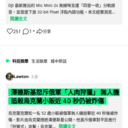
DJI 最新推出的 Mic Mini 2s 無線咪支援「四發一收」分軌錄
音，並首度下放 32-bit Float 浮點內錄功能。本文經實測其...
閱讀全文
251
1
分享
↗
科技娛樂
生活娛樂
城中熱話
Lawton
2 日
澤連斯基怒斥俄軍「人肉狩獵」 無人機
追殺烏克蘭小販近 40 秒仍被炸傷
烏克蘭克爾松一名 52 歲小販被俄軍無人機追擊近 40 秒後被炸
傷，影片由烏克蘭總統澤連斯基公開。他直斥俄軍對平民進行
閱讀全文
「狩獵式」攻擊，烏克蘭...