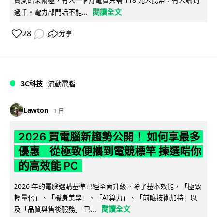
實測結果兩極，有人一個月電費只需 118 元人民幣，有人飆到
閱讀全文
過千。電力部門話不能...
28
分享
3C科技
流動電腦
Lawton
1 日
2026 買電腦新趨勢公開！ 如何享最多
優惠 從極致便攜到電競標竿 揀選啱你
的高效能 PC
2026 年的電腦選購基準已經全面升級。除了基本效能，「極致
輕量化」、「機身美學」、「AI算力」、「前瞻技術加持」以
閱讀全文
及「品質與售後服務」 已...