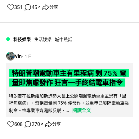
351
45
分享
↗
科技娛樂
生活娛樂
城中熱話
Vin
1 日
特朗普嘲電動車主有里程病 剩 75% 電
量即焦慮發作 狂言一手終結電車指令
特朗普在拉斯維加斯造勢大會上公開嘲諷電動車車主患有「里
程焦慮病」，聲稱電量剩 75% 便發作，並重申已廢除電動車強
閱讀全文
制令。惟專業車媒隨即反駁，...
608
270
分享
↗