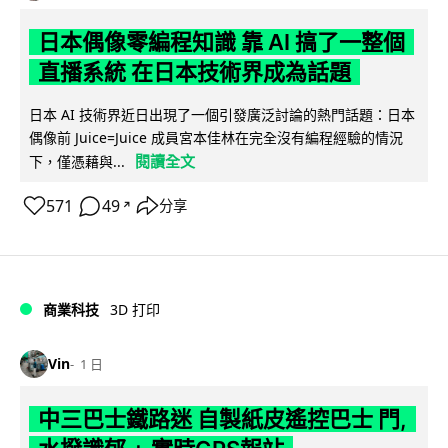
日本偶像零編程知識 靠 AI 搞了一整個
直播系統 在日本技術界成為話題
日本 AI 技術界近日出現了一個引發廣泛討論的熱門話題：日本
偶像前 Juice=Juice 成員宮本佳林在完全沒有編程經驗的情況
閱讀全文
下，僅憑藉與...
571
49
分享
↗
商業科技
3D 打印
Vin
1 日
中三巴士鐵路迷 自製紙皮遙控巴士 門,