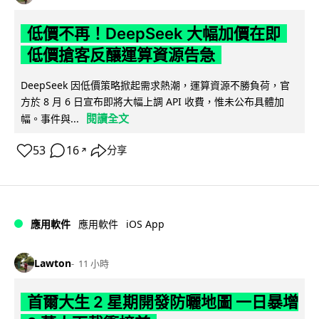
低價不再！DeepSeek 大幅加價在即
低價搶客反釀運算資源告急
DeepSeek 因低價策略掀起需求熱潮，運算資源不勝負荷，官
方於 8 月 6 日宣布即將大幅上調 API 收費，惟未公布具體加
閱讀全文
幅。事件與...
53
16
分享
↗
iOS App
應用軟件
應用軟件
Lawton
11 小時
首爾大生 2 星期開發防曬地圖 一日暴增