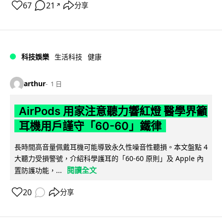
67
21
分享
↗
科技娛樂
生活科技
健康
arthur
1 日
AirPods 用家注意聽力響紅燈 醫學界籲
耳機用戶謹守「60-60」鐵律
長時間高音量佩戴耳機可能導致永久性噪音性聽損。本文盤點 4
大聽力受損警號，介紹科學護耳的「60-60 原則」及 Apple 內
閱讀全文
置防護功能，...
20
分享