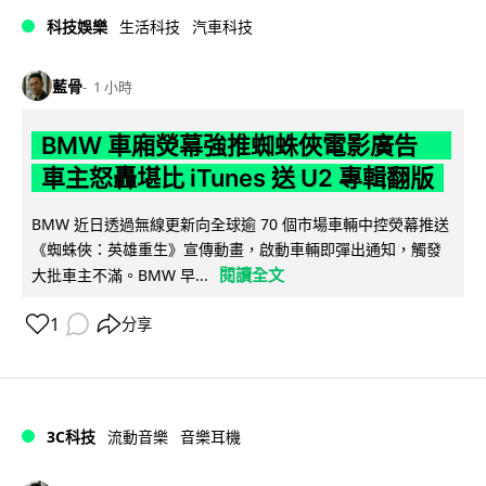
科技娛樂
生活科技
汽車科技
藍骨
1 小時
BMW 車廂熒幕強推蜘蛛俠電影廣告
車主怒轟堪比 iTunes 送 U2 專輯翻版
BMW 近日透過無線更新向全球逾 70 個市場車輛中控熒幕推送
《蜘蛛俠：英雄重生》宣傳動畫，啟動車輛即彈出通知，觸發
閱讀全文
大批車主不滿。BMW 早...
1
分享
3C科技
流動音樂
音樂耳機