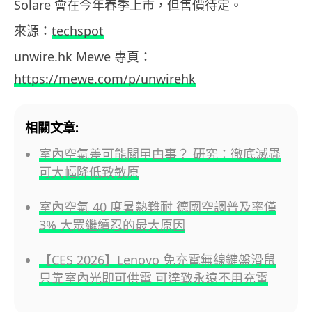
Solare 會在今年春季上市，但售價待定。
來源：
techspot
unwire.hk Mewe 專頁：
https://mewe.com/p/unwirehk
相關文章:
室內空氣差可能關曱甴事？ 研究：徹底滅蟲
可大幅降低致敏原
室內空氣 40 度暑熱難耐 德國空調普及率僅
3% 大眾繼續忍的最大原因
【CES 2026】Lenovo 免充電無線鍵盤滑鼠
只靠室內光即可供電 可達致永遠不用充電