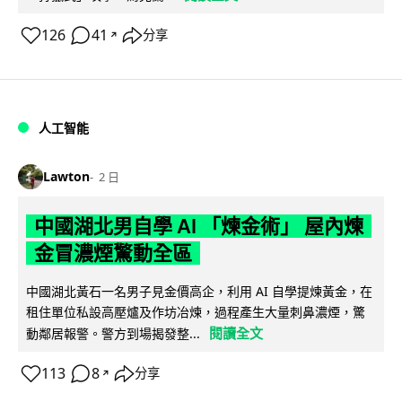
126
41
分享
↗
人工智能
Lawton
2 日
中國湖北男自學 AI 「煉金術」 屋內煉
金冒濃煙驚動全區
中國湖北黃石一名男子見金價高企，利用 AI 自學提煉黃金，在
租住單位私設高壓爐及作坊冶煉，過程產生大量刺鼻濃煙，驚
閱讀全文
動鄰居報警。警方到場揭發整...
113
8
分享
↗