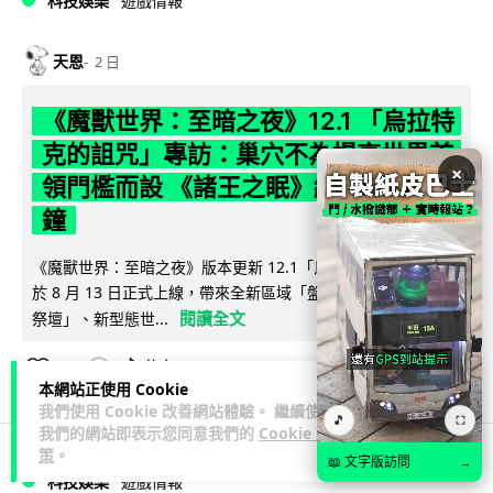
科技娛樂
遊戲情報
天恩
2 日
《魔獸世界：至暗之夜》12.1 「烏拉特
克的詛咒」專訪：巢穴不為提高世界首
×
領門檻而設 《諸王之眠》縮短約 10 分
鐘
《魔獸世界：至暗之夜》版本更新 12.1「烏拉特克的詛咒」將
於 8 月 13 日正式上線，帶來全新區域「盤蛇島」、地城「毒牙
閱讀全文
祭壇」、新型態世...
116
分享
本網站正使用 Cookie
我們使用 Cookie 改善網站體驗。 繼續使用
🎵
⛶
我們的網站即表示您同意我們的
Cookie 政
策
。
📖 文字版訪問
→
科技娛樂
遊戲情報