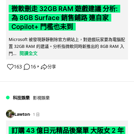
微軟刪走 32GB RAM 遊戲建議 分析:
為 8GB Surface 銷售鋪路 連自家
Copilot+ 門檻也未到
Microsoft 被發現靜靜刪除官方網站上，對遊戲玩家要為電腦配
置 32GB RAM 的建議。分析指微軟同時新推出的 8GB RAM 入
閱讀全文
門...
163
16
分享
↗
科技娛樂
影視娛樂
Lawton
1 日
訂購 43 億日元精品後棄單 大阪女 2 年