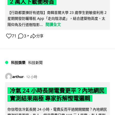
2 萬人下載衝榜首
【行路都要揀好有遮陰】南韓首爾大學 23 歲學生劉敏俊利用 2
星期開發防曬導航 App「走向陰涼處」，結合建築物高度、太
閱讀全文
陽仰角及行道樹陰影...
71
3
分享
↗
科技娛樂
科技新聞
arthur
12 小時
冷氣 24 小時長開電費更平？內地網民
實測結果兩極 專家拆解慳電邏輯
你信唔信冷氣長開 24 小時，電費反而平過開開關關？內地網民