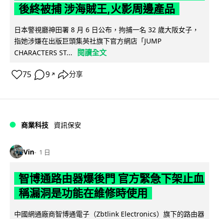
後終被捕 涉海賊王,火影周邊產品
日本警視廳神田署 8 月 6 日公布，拘捕一名 32 歲大阪女子，
指她涉嫌在出版巨頭集英社旗下官方網店「JUMP
閱讀全文
CHARACTERS ST...
75
9
分享
↗
商業科技
資訊保安
Vin
1 日
智博通路由器爆後門 官方緊急下架止血
稱漏洞是功能在維修時使用
中國網通廠商智博通電子（Zbtlink Electronics）旗下的路由器