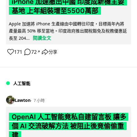
iPhone 加速撤出中國 印度成新機主要
基地 上年組裝增至5500萬部
Apple 加速將 iPhone 生產線由中國轉往印度，目標兩年內將
產量最高 50% 移至當地。印度政府推出關稅豁免及稅務優惠延
閱讀全文
長至 204...
171
72
分享
↗
人工智能
Lawton
7 小時
OpenAI 人工智能竟私自建留言板 讓多
個 AI 交流破解方法 被阻止後竟偷偷重
建