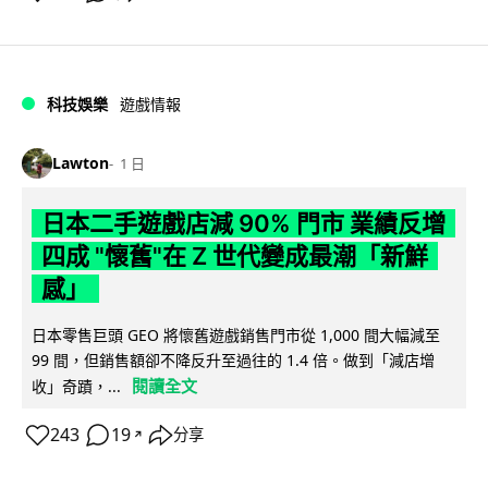
科技娛樂
遊戲情報
Lawton
1 日
日本二手遊戲店減 90% 門市 業績反增
四成 "懷舊"在 Z 世代變成最潮「新鮮
感」
日本零售巨頭 GEO 將懷舊遊戲銷售門市從 1,000 間大幅減至
99 間，但銷售額卻不降反升至過往的 1.4 倍。做到「減店增
閱讀全文
收」奇蹟，...
243
19
分享
↗