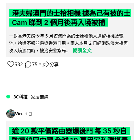
港夫婦澳門的士拾相機 據為己有被的士
Cam 睇到 2 個月後再入境被捕
一對香港夫婦今年 5 月遊澳門乘的士拾獲他人遺留相機及電
池，拾遺不報並帶返香港自用。兩人本月 2 日經港珠澳大橋再
閱讀全文
次入境澳門時，被治安警察局...
532
75
分享
↗
3C科技
家居無線
Vin
1 日
逾 20 款平價路由器爆後門 每 35 秒自