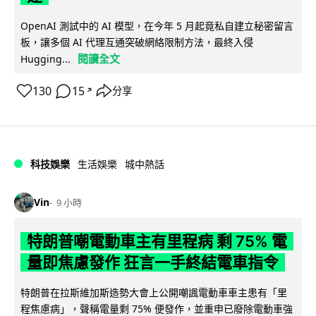
OpenAI 測試中的 AI 模型，在今年 5 月起竟私自建立秘密留言
板，讓多個 AI 代理互通突破網絡限制方法，最終入侵
閱讀全文
Hugging...
130
15
分享
↗
科技娛樂
生活娛樂
城中熱話
Vin
9 小時
特朗普嘲電動車主有里程病 剩 75% 電
量即焦慮發作 狂言一手終結電車指令
特朗普在拉斯維加斯造勢大會上公開嘲諷電動車車主患有「里
程焦慮病」，聲稱電量剩 75% 便發作，並重申已廢除電動車強