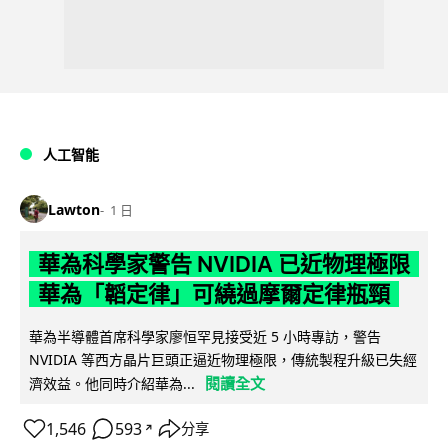
人工智能
Lawton
1 日
華為科學家警告 NVIDIA 已近物理極限
華為「韜定律」可繞過摩爾定律瓶頸
華為半導體首席科學家廖恒罕見接受近 5 小時專訪，警告
NVIDIA 等西方晶片巨頭正逼近物理極限，傳統製程升級已失經
閱讀全文
濟效益。他同時介紹華為...
1,546
593
分享
↗