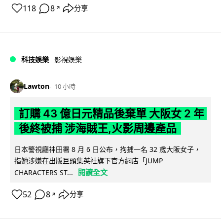
118
8
分享
↗
科技娛樂
影視娛樂
Lawton
10 小時
訂購 43 億日元精品後棄單 大阪女 2 年
後終被捕 涉海賊王,火影周邊產品
日本警視廳神田署 8 月 6 日公布，拘捕一名 32 歲大阪女子，
指她涉嫌在出版巨頭集英社旗下官方網店「JUMP
閱讀全文
CHARACTERS ST...
52
8
分享
↗