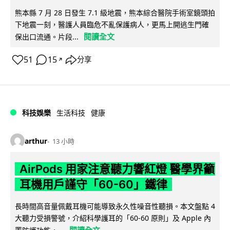
熊本縣 7 月 28 日發生 7.1 級地震，熊本綜合醫院手術室鏡頭拍
下地震一刻，醫護人員臨危不亂保護病人，更馬上開逃生門確
閱讀全文
保出口流通。片段...
51
15
分享
↗
科技娛樂
生活科技
健康
arthur
13 小時
AirPods 用家注意聽力響紅燈 醫學界籲
耳機用戶謹守「60-60」鐵律
長時間高音量佩戴耳機可能導致永久性噪音性聽損。本文盤點 4
大聽力受損警號，介紹科學護耳的「60-60 原則」及 Apple 內