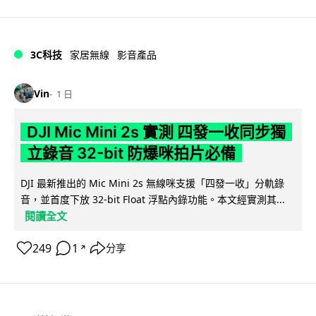
3C科技
家居無線
影音產品
Vin
1 日
DJI Mic Mini 2s 實測 四發一收同步獨
立錄音 32-bit 防爆咪拍片必備
DJI 最新推出的 Mic Mini 2s 無線咪支援「四發一收」分軌錄
音，並首度下放 32-bit Float 浮點內錄功能。本文經實測其...
閱讀全文
249
1
分享
↗