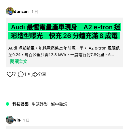
duncan
1 日
Audi 最慳電量產車現身 A2 e-tron 迷
彩造型曝光 快充 26 分鐘充滿 8 成電
Audi 呢部新車，能耗竟然係25年前嘅一半。 A2 e-tron 風阻低
至0.24，每百公里只需12.8 kWh，一度電行到7.8公里。6...
閱讀全文
7
1
分享
↗
科技娛樂
生活娛樂
城中熱話
Vin
1 日