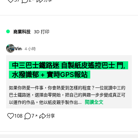
商業科技
3D 打印
Vin
4 小時
中三巴士鐵路迷 自製紙皮遙控巴士 門,
水撥識郁 + 實時GPS報站
如果你熱愛一件事，你會熱愛到怎樣的程度？一位就讀中三的
巴士鐵路迷，選擇由零開始，把自己的興趣一步步變成真正可
閱讀全文
以運作的作品。他以紙皮親手製作出...
108
7
分享
↗