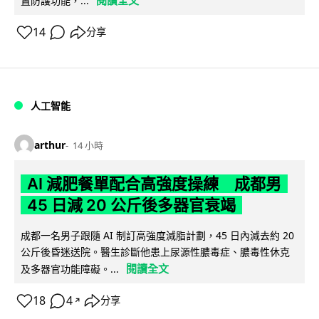
閱讀全文
置防護功能，...
14
分享
人工智能
arthur
14 小時
AI 減肥餐單配合高強度操練 成都男
45 日減 20 公斤後多器官衰竭
成都一名男子跟隨 AI 制訂高強度減脂計劃，45 日內減去約 20
公斤後昏迷送院。醫生診斷他患上尿源性膿毒症、膿毒性休克
閱讀全文
及多器官功能障礙。...
18
4
分享
↗