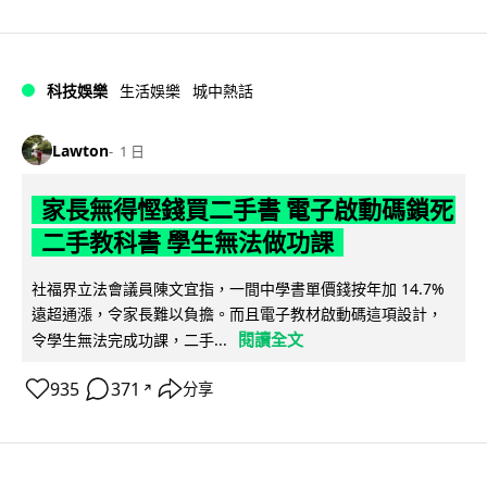
科技娛樂
生活娛樂
城中熱話
Lawton
1 日
家長無得慳錢買二手書 電子啟動碼鎖死
二手教科書 學生無法做功課
社福界立法會議員陳文宜指，一間中學書單價錢按年加 14.7%
遠超通漲，令家長難以負擔。而且電子教材啟動碼這項設計，
閱讀全文
令學生無法完成功課，二手...
935
371
分享
↗