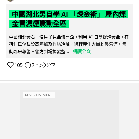
中國湖北男自學 AI 「煉金術」 屋內煉
金冒濃煙驚動全區
中國湖北黃石一名男子見金價高企，利用 AI 自學提煉黃金，在
租住單位私設高壓爐及作坊冶煉，過程產生大量刺鼻濃煙，驚
閱讀全文
動鄰居報警。警方到場揭發整...
105
7
分享
↗
ADVERTISEMENT