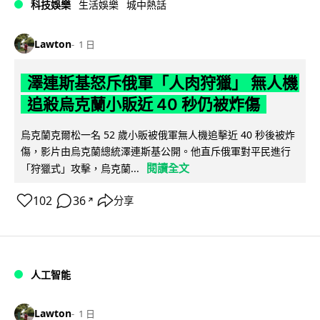
科技娛樂
生活娛樂
城中熱話
Lawton
1 日
澤連斯基怒斥俄軍「人肉狩獵」 無人機
追殺烏克蘭小販近 40 秒仍被炸傷
烏克蘭克爾松一名 52 歲小販被俄軍無人機追擊近 40 秒後被炸
傷，影片由烏克蘭總統澤連斯基公開。他直斥俄軍對平民進行
閱讀全文
「狩獵式」攻擊，烏克蘭...
102
36
分享
↗
人工智能
Lawton
1 日