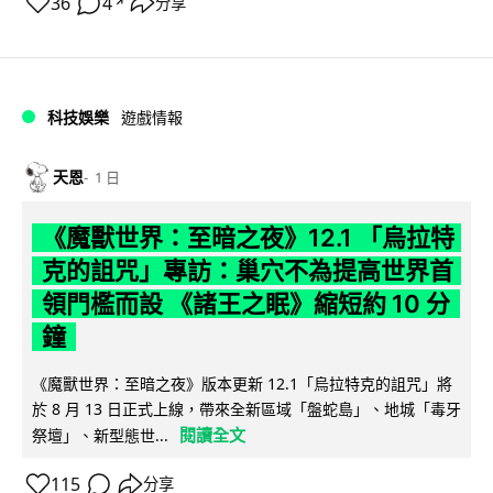
36
4
分享
↗
科技娛樂
遊戲情報
天恩
1 日
《魔獸世界：至暗之夜》12.1 「烏拉特
克的詛咒」專訪：巢穴不為提高世界首
領門檻而設 《諸王之眠》縮短約 10 分
鐘
《魔獸世界：至暗之夜》版本更新 12.1「烏拉特克的詛咒」將
於 8 月 13 日正式上線，帶來全新區域「盤蛇島」、地城「毒牙
閱讀全文
祭壇」、新型態世...
115
分享