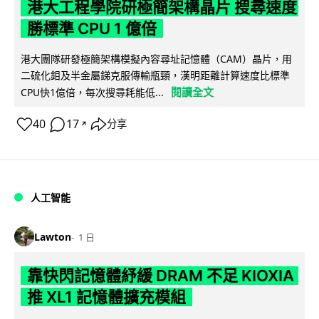
港大工程學院研極簡架構晶片 搜尋速度
勝標準 CPU 1 億倍
港大團隊研發極簡架構模擬內容尋址記憶體（CAM）晶片，用
二硫化鉬及半金屬銻克服傳輸瓶頸，漢明距離計算速度比標準
閱讀全文
CPU快1億倍，每次搜尋耗能低...
40
17
分享
↗
人工智能
Lawton
1 日
靠快閃記憶體紓緩 DRAM 不足 KIOXIA
推 XL1 記憶體擴充模組