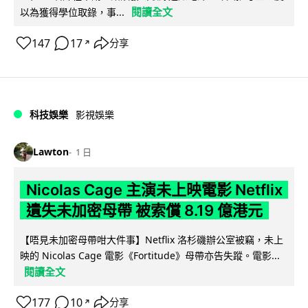
閱讀全文
以為獲得學位取錄，事...
147
17
分享
↗
科技娛樂
影視娛樂
Lawton
1 日
Nicolas Cage 主演未上映電影 Netflix
遺失未加密母帶 被索償 8.19 億港元
【唔見未加密母帶咁大件事】Netflix 洛杉磯辦公室被竊，未上
映的 Nicolas Cage 電影《Fortitude》母帶亦告失蹤。電影...
閱讀全文
177
10
分享
↗