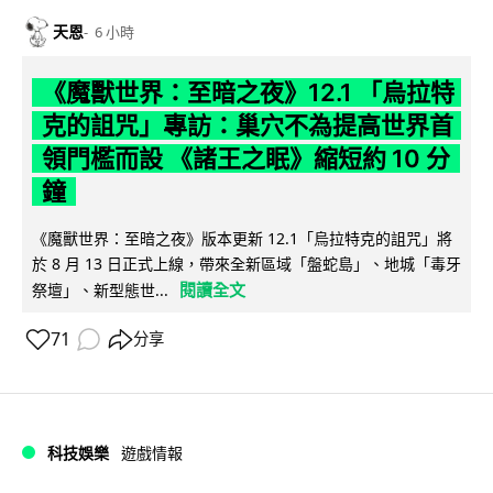
天恩
6 小時
《魔獸世界：至暗之夜》12.1 「烏拉特
克的詛咒」專訪：巢穴不為提高世界首
領門檻而設 《諸王之眠》縮短約 10 分
鐘
《魔獸世界：至暗之夜》版本更新 12.1「烏拉特克的詛咒」將
於 8 月 13 日正式上線，帶來全新區域「盤蛇島」、地城「毒牙
閱讀全文
祭壇」、新型態世...
71
分享
科技娛樂
遊戲情報