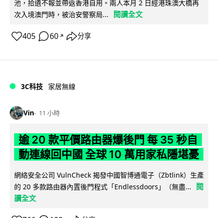
池，拾遺不報並帶返香港自用。兩人本月 2 日經港珠澳大橋再
閱讀全文
次入境澳門時，被治安警察局...
405
60
分享
↗
3C科技
家居無線
Vin
11 小時
逾 20 款平價路由器爆後門 每 35 秒自
動連線回中國 全球 10 萬用家私隱堪憂
網絡安全公司 VulnCheck 揭發中國智博通電子（Zbtlink）生產
閱
的 20 多款路由器內置後門程式「Endlessdoors」（無盡...
讀全文