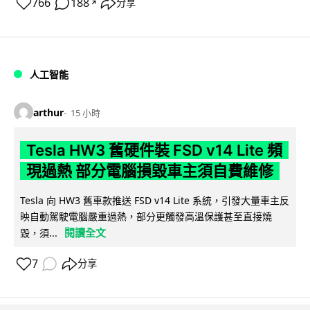
766
188
分享
↗
人工智能
arthur
15 小時
Tesla HW3 舊硬件裝 FSD v14 Lite 頻
現過熱 部分電腦損毀車主須自費維修
Tesla 向 HW3 舊車款推送 FSD v14 Lite 系統，引發大量車主反
映自動駕駛電腦嚴重過熱，部分更觸發高溫保護甚至直接燒
閱讀全文
毀，須...
7
分享