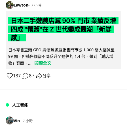
Lawton
7 小時
日本二手遊戲店減 90% 門市 業績反增
四成 "懷舊"在 Z 世代變成最潮「新鮮
感」
日本零售巨頭 GEO 將懷舊遊戲銷售門市從 1,000 間大幅減至
99 間，但銷售額卻不降反升至過往的 1.4 倍。做到「減店增
閱讀全文
收」奇蹟，...
137
8
分享
↗
人工智能
Vin
7 小時