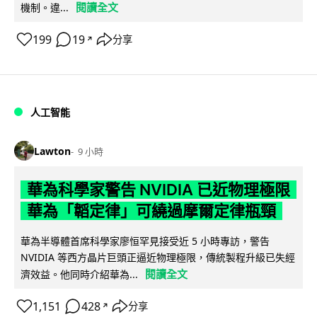
閱讀全文
機制。違...
199
19
分享
↗
人工智能
Lawton
9 小時
華為科學家警告 NVIDIA 已近物理極限
華為「韜定律」可繞過摩爾定律瓶頸
華為半導體首席科學家廖恒罕見接受近 5 小時專訪，警告
NVIDIA 等西方晶片巨頭正逼近物理極限，傳統製程升級已失經
閱讀全文
濟效益。他同時介紹華為...
1,151
428
分享
↗