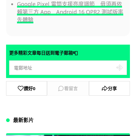
Google Pixel 電筒支援亮度調節 毋須再依
賴第三方 App Android 16 QPR2 測試版率
先體驗
📮
更多精彩文章每日送到電子郵箱
讚好
0
看留言
分享
最新影片