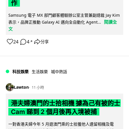
作
Samsung 電子 MX 部門顧客體驗辦公室主管兼副總裁 Jay Kim
閱讀全
表示，品牌正推動 Galaxy AI 邁向全自動化 Agent...
文
24
4
分享
↗
科技娛樂
生活娛樂
城中熱話
Lawton
11 小時
港夫婦澳門的士拾相機 據為己有被的士
Cam 睇到 2 個月後再入境被捕
一對香港夫婦今年 5 月遊澳門乘的士拾獲他人遺留相機及電