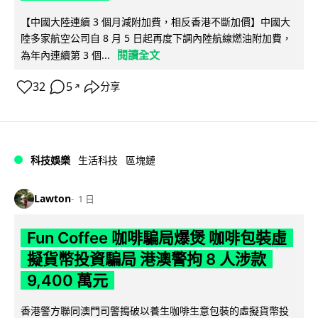
【中國大陸連續 3 個月減附加費，相反香港不斷加價】中國大
陸多家航空公司自 8 月 5 日起再度下調內陸航線燃油附加費，
閱讀全文
為年內連續第 3 個...
32
5
分享
↗
科技娛樂
生活科技
區塊鏈
Lawton
1 日
Fun Coffee 咖啡騙局爆煲 咖啡包裝虛
擬貨幣投資騙局 港澳警拘 8 人涉款
9,400 萬元
香港警方聯同澳門司警搗破以養生咖啡生意包裝的虛擬貨幣投