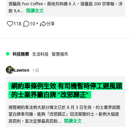
資騙局 Fun Coffee，兩地共拘捕 8 人，接獲逾 200 宗舉報，涉
閱讀全文
款 9,4...
118
10
分享
↗
科技娛樂
生活科技
智慧城市
Lawton
1 日
網約車條例生效 有司機暫時停工避風頭
的士業界籲白牌 "改邪歸正"
規管網約車法例大部分條文已於 8 月 3 日生效，的士業界就期
望白牌車司機，能夠「改邪歸正」回流駕駛的士。新例大幅提
閱讀全文
高罰則，首次定罪最高罰款...