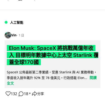
人工智能
Vin
1 日
Elon Musk: SpaceX 將挑戰萬億年收
入 目標明年數據中心上太空 Starlink 覆
蓋全球170國
SpaceX 公佈最新第二季業績，受惠 Starlink 與 AI 業務帶動，
閱讀
季度收入按年飆升 92% 至 78 億美元。行政總裁 Elon...
全文
132
18
分享
↗