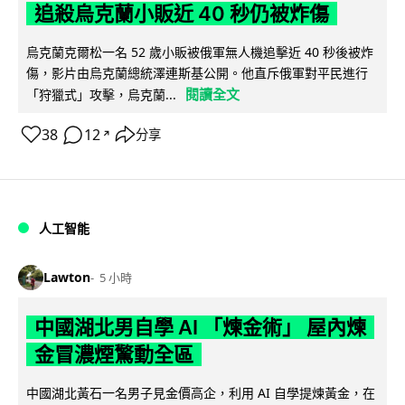
追殺烏克蘭小販近 40 秒仍被炸傷
烏克蘭克爾松一名 52 歲小販被俄軍無人機追擊近 40 秒後被炸
傷，影片由烏克蘭總統澤連斯基公開。他直斥俄軍對平民進行
閱讀全文
「狩獵式」攻擊，烏克蘭...
38
12
分享
↗
人工智能
Lawton
5 小時
中國湖北男自學 AI 「煉金術」 屋內煉
金冒濃煙驚動全區
中國湖北黃石一名男子見金價高企，利用 AI 自學提煉黃金，在