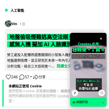
人工智能
Vin
1 日
地盤偷吸煙難逃高空法眼 勞工處出動熱
×
感無人機 擬加 AI 人臉識別精準執法
勞工處投入配備熱感應鏡頭的小型無人機進行高空巡邏以打擊
地盤違例吸煙，並正研究於未來一年內引入 AI 人臉識別與行為
閱讀全文
分析功能，結合三大技術進一...
246
57
分享
↗
本網站正使用 Cookie
我們使用 Cookie 改善網站體驗。 繼續使用
🎵
⛶
我們的網站即表示您同意我們的
Cookie 政
策
。
人工智能
📖 詳細評測
→