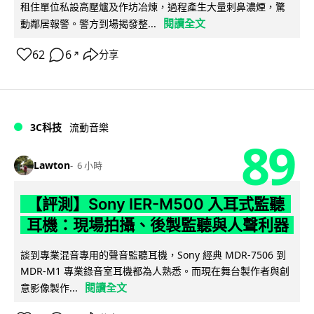
租住單位私設高壓爐及作坊冶煉，過程產生大量刺鼻濃煙，驚
閱讀全文
動鄰居報警。警方到場揭發整...
62
6
分享
↗
3C科技
流動音樂
89
Lawton
6 小時
【評測】Sony IER-M500 入耳式監聽
耳機：現場拍攝、後製監聽與人聲利器
談到專業混音專用的聲音監聽耳機，Sony 經典 MDR-7506 到
MDR-M1 專業錄音室耳機都為人熟悉。而現在舞台製作者與創
閱讀全文
意影像製作...