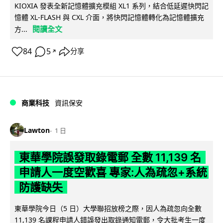
KIOXIA 發表全新記憶體擴充模組 XL1 系列，結合低延遲快閃記
憶體 XL-FLASH 與 CXL 介面，將快閃記憶體轉化為記憶體擴充
閱讀全文
方...
84
5
分享
↗
商業科技
資訊保安
Lawton
1 日
東華學院誤發取錄電郵 全數 11,139 名
申請人一度空歡喜 專家:人為疏忽+系統
防護缺失
東華學院今日（5 日）大學聯招放榜之際，因人為疏忽向全數
11,139 名課程申請人錯誤發出取錄通知電郵，令大批考生一度