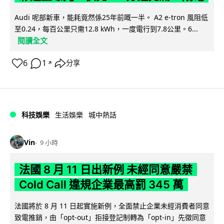
Audi 呢部新車，能耗竟然係25年前嘅一半。 A2 e-tron 風阻低
至0.24，每百公里只需12.8 kWh，一度電行到7.8公里。6...
閱讀全文
6
1
分享
↗
科技娛樂
生活娛樂
城中熱話
Vin
9 小時
法國 8 月 11 日出新例 未經同意嚴禁
Cold Call 違規企業最高罰 345 萬
法國將於 8 月 11 日起實施新例，全面禁止企業未經消費者同意
致電推銷，由「opt-out」拒接登記制轉為「opt-in」先徵同意