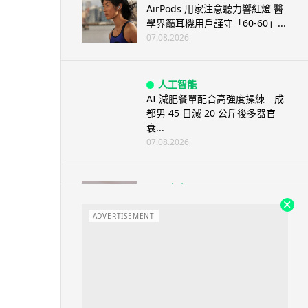
AirPods 用家注意聽力響紅燈 醫
學界籲耳機用戶謹守「60-60」...
07.08.2026
人工智能
AI 減肥餐單配合高強度操練 成
都男 45 日減 20 公斤後多器官
衰...
07.08.2026
影音產品
DJI Mic Mini 2s 實測 四發一收
同步獨立錄音 32-bi...
ADVERTISEMENT
06.08.2026
城中熱話
澤連斯基怒斥俄軍「人肉狩獵」
無人機追殺烏克蘭小販近 40 秒