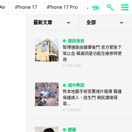
Air
iPhone 17
iPhone 17 Pro
AirPods Pro 3
Ap
最新文章
全部
資訊保安
智博通路由器爆後門 官方緊急下
架止血 稱漏洞是功能在維修時使
用
07.08.2026
城中熱話
熊本地震手術室驚魂片瘋傳 醫護
保護病人、逃生門 網民讚值得
尊...
07.08.2026
健康