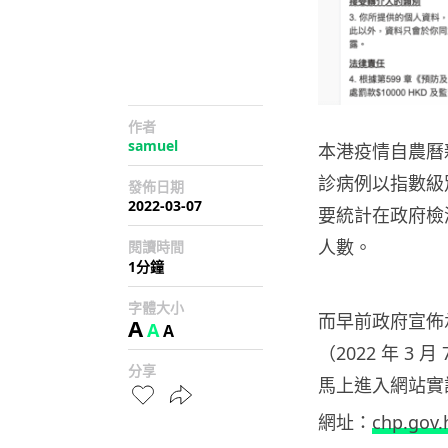
作者
samuel
本港疫情自農曆
診病例以指數級
發佈日期
2022-03-07
要統計在政府檢
人數。
閱讀時間
1分鐘
字體大小
而早前政府宣佈
A
A
A
（2022 年 
分享
馬上進入網站實
網址：
chp.gov.