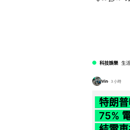
科技娛樂
生
Vin
3 小時
特朗普
75%
結電車