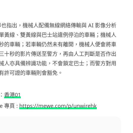
導也指出，機械人配備無線網絡傳輸與 AI 影像分析
單黃線、雙黃線與巴士站違例停泊的車輛；機械人
秒的車輛；若車輛仍然未有離開，機械人便會將車
三十秒的影片傳送至警方，再由人工判斷是否作出
械人亦具備辨識功能，不會鎖定巴士；而警方對用
有許可證的車輛則會豁免。
：
香港01
we 專頁 :
https://mewe.com/p/unwirehk