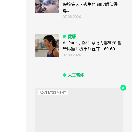
保護病人、逃生門 網民讚值得
尊...
07.08.2026
健康
AirPods 用家注意聽力響紅燈 醫
學界籲耳機用戶謹守「60-60」...
07.08.2026
人工智能
AI 減肥餐單配合高強度操練 成
都男 45 日減 20 公斤後多器官
ADVERTISEMENT
衰...
07.08.2026
影音產品
DJI Mic Mini 2s 實測 四發一收
同步獨立錄音 32-bi...