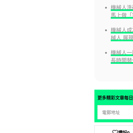
機械人洗碗
馬上做「
機械人成
械人 展
機械人一腳
長時間替
更多精彩文章每日
讚好
0