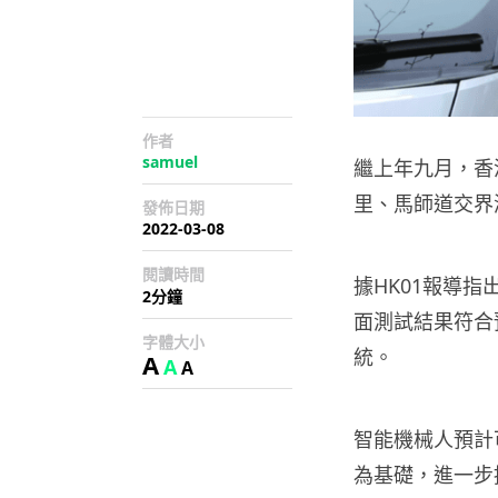
作者
samuel
繼上年九月，香
里、馬師道交界
發佈日期
2022-03-08
閱讀時間
據HK01報導
2分鐘
面測試結果符合
字體大小
統。
A
A
A
智能機械人預計
為基礎，進一步