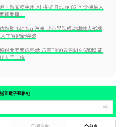
、做家務專用 AI 模型 Figure 02 可令機械人
家務助理」
功拖動 1400kg 汽車 北京學院成功訓練人形機
現人工智能新突破
踢開老闆成熱話 眾擎T800只售$19.5萬起 能
代人手工作
📮
送到電子郵箱
看留言
分享