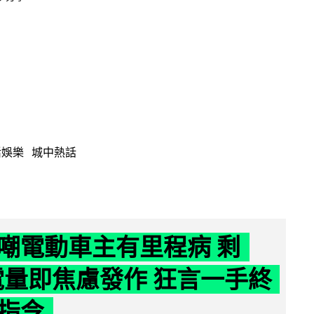
活娛樂
城中熱話
嘲電動車主有里程病 剩
 電量即焦慮發作 狂言一手終
指令