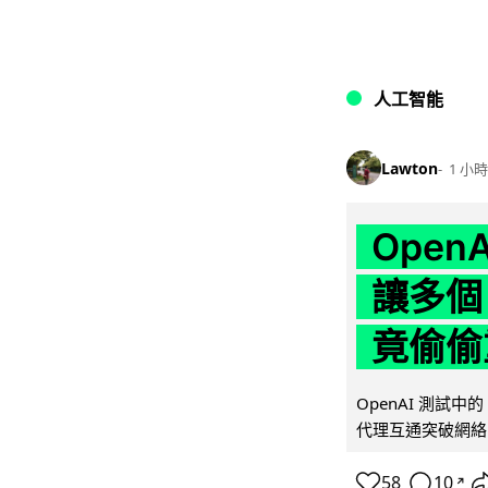
人工智能
Lawton
1 小時
Ope
讓多個
竟偷偷
OpenAI 測試中
代理互通突破網絡限制
58
10
↗