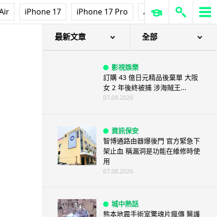
人工智能
Air
iPhone 17
iPhone 17 Pro
AirPods Pro 3
Ap
微軟刪走 32GB RAM 遊戲建議
分析: 為 8GB Surf...
07.08.2026
最新文章
全部
影視娛樂
訂購 43 億日元精品後棄單 大阪
女 2 年後終被捕 涉海賊王...
07.08.2026
資訊保安
智博通路由器爆後門 官方緊急下
架止血 稱漏洞是功能在維修時使
用
07.08.2026
城中熱話
熊本地震手術室驚魂片瘋傳 醫護