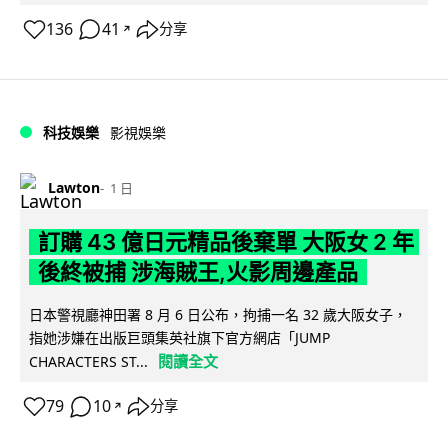
136
41
分享
↗
科技娛樂
影視娛樂
Lawton
1 日
訂購 43 億日元精品後棄單 大阪女 2 年
後終被捕 涉海賊王,火影周邊產品
日本警視廳神田署 8 月 6 日公布，拘捕一名 32 歲大阪女子，
指她涉嫌在出版巨頭集英社旗下官方網店「JUMP
閱讀全文
CHARACTERS ST...
79
10
分享
↗