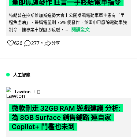
量即焦慮發作 狂言一手終結電車指令
特朗普在拉斯維加斯造勢大會上公開嘲諷電動車車主患有「里
程焦慮病」，聲稱電量剩 75% 便發作，並重申已廢除電動車強
閱讀全文
制令。惟專業車媒隨即反駁，...
626
277
分享
↗
人工智能
Lawton
1 日
微軟刪走 32GB RAM 遊戲建議 分析:
為 8GB Surface 銷售鋪路 連自家
Copilot+ 門檻也未到