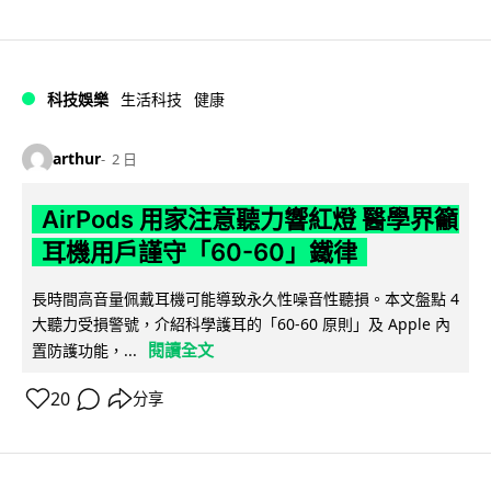
科技娛樂
生活科技
健康
arthur
2 日
AirPods 用家注意聽力響紅燈 醫學界籲
耳機用戶謹守「60-60」鐵律
長時間高音量佩戴耳機可能導致永久性噪音性聽損。本文盤點 4
大聽力受損警號，介紹科學護耳的「60-60 原則」及 Apple 內
閱讀全文
置防護功能，...
20
分享