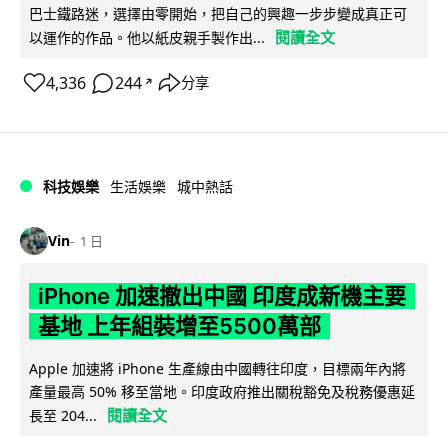
巴士鐵路迷，選擇由零開始，把自己的興趣一步步變成真正可
閱讀全文
以運作的作品。他以紙皮親手製作出...
4,336
244
分享
↗
科技娛樂
生活娛樂
城中熱話
Vin
1 日
iPhone 加速撤出中國 印度成新機主要
基地 上年組裝增至5500萬部
Apple 加速將 iPhone 生產線由中國轉往印度，目標兩年內將
產量最高 50% 移至當地。印度政府推出關稅豁免及稅務優惠延
閱讀全文
長至 204...