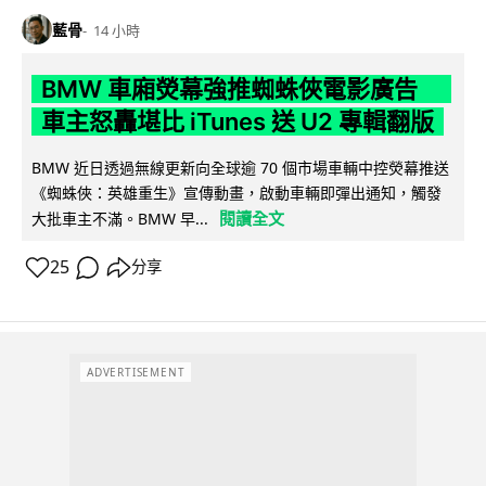
藍骨
14 小時
BMW 車廂熒幕強推蜘蛛俠電影廣告
車主怒轟堪比 iTunes 送 U2 專輯翻版
BMW 近日透過無線更新向全球逾 70 個市場車輛中控熒幕推送
《蜘蛛俠：英雄重生》宣傳動畫，啟動車輛即彈出通知，觸發
閱讀全文
大批車主不滿。BMW 早...
25
分享
ADVERTISEMENT