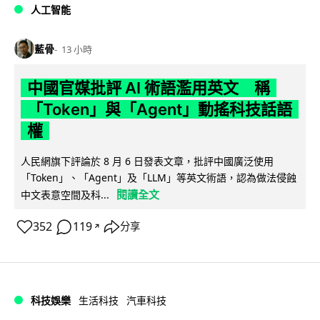
人工智能
藍骨
13 小時
中國官媒批評 AI 術語濫用英文 稱
「Token」與「Agent」動搖科技話語
權
人民網旗下評論於 8 月 6 日發表文章，批評中國廣泛使用
「Token」、「Agent」及「LLM」等英文術語，認為做法侵蝕
閱讀全文
中文表意空間及科...
352
119
分享
↗
科技娛樂
生活科技
汽車科技