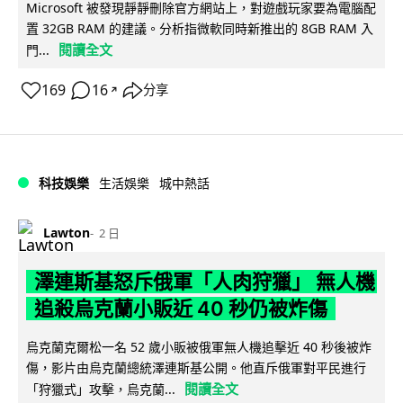
Microsoft 被發現靜靜刪除官方網站上，對遊戲玩家要為電腦配
置 32GB RAM 的建議。分析指微軟同時新推出的 8GB RAM 入
閱讀全文
門...
169
16
分享
↗
科技娛樂
生活娛樂
城中熱話
Lawton
2 日
澤連斯基怒斥俄軍「人肉狩獵」 無人機
追殺烏克蘭小販近 40 秒仍被炸傷
烏克蘭克爾松一名 52 歲小販被俄軍無人機追擊近 40 秒後被炸
傷，影片由烏克蘭總統澤連斯基公開。他直斥俄軍對平民進行
閱讀全文
「狩獵式」攻擊，烏克蘭...