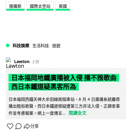
俄羅斯
國際太空站
美國
科技娛樂
生活科技
旅遊
Lawton
2 分
日本福岡地鐵廣播被入侵 播不雅歌曲
西日本鐵道疑黑客所為
日本福岡西鐵天神大牟田線兩個車站，8 月 4 日廣播系統離奇
播出粗俗歌聲，西日本鐵道懷疑遭第三方非法入侵，正調查事
閱讀全文
件並考慮報案。網上一度傳言...
分享