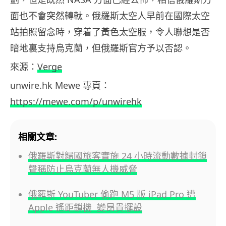
面也不會突然轉軚。俄羅斯太空人早前在國際太空
站拍照留念時，穿着了黃色太空服，令人聯想是否
暗地裏支持烏克蘭，但俄羅斯官方予以否認。
來源：
Verge
unwire.hk Mewe 專頁：
https://mewe.com/p/unwirehk
相關文章:
俄羅斯對歸國旅客實施 24 小時流動數據封鎖
聲稱防止烏克蘭無人機威脅
俄羅斯 YouTuber 偷跑 M5 版 iPad Pro 遭
Apple 遙距鎖機 變昂貴擺設