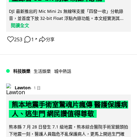
DJI 最新推出的 Mic Mini 2s 無線咪支援「四發一收」分軌錄
音，並首度下放 32-bit Float 浮點內錄功能。本文經實測其...
閱讀全文
253
1
分享
↗
科技娛樂
生活娛樂
城中熱話
Lawton
1 日
熊本地震手術室驚魂片瘋傳 醫護保護病
人、逃生門 網民讚值得尊敬
熊本縣 7 月 28 日發生 7.1 級地震，熊本綜合醫院手術室鏡頭拍
下地震一刻，醫護人員臨危不亂保護病人，更馬上開逃生門確