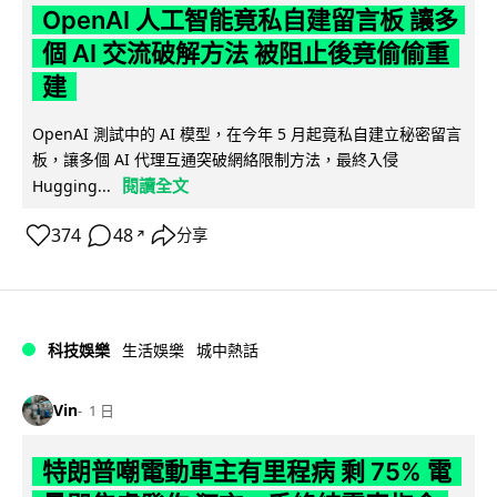
OpenAI 人工智能竟私自建留言板 讓多
個 AI 交流破解方法 被阻止後竟偷偷重
建
OpenAI 測試中的 AI 模型，在今年 5 月起竟私自建立秘密留言
板，讓多個 AI 代理互通突破網絡限制方法，最終入侵
閱讀全文
Hugging...
374
48
分享
↗
科技娛樂
生活娛樂
城中熱話
Vin
1 日
特朗普嘲電動車主有里程病 剩 75% 電