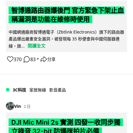
智博通路由器爆後門 官方緊急下架止血
稱漏洞是功能在維修時使用
中國網通廠商智博通電子（Zbtlink Electronics）旗下的路由器
產品爆出嚴重安全漏洞，被發現每 35 秒便會與中國伺服器連
閱讀全文
線，旗...
370
83
分享
↗
3C科技
家居無線
影音產品
Vin
2 日
DJI Mic Mini 2s 實測 四發一收同步獨
立錄音 32-bit 防爆咪拍片必備