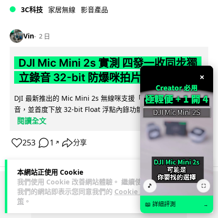
3C科技
家居無線
影音產品
Vin
2 日
DJI Mic Mini 2s 實測 四發一收同步獨
立錄音 32-bit 防爆咪拍片必備
×
DJI 最新推出的 Mic Mini 2s 無線咪支援「四發一收」分軌錄
音，並首度下放 32-bit Float 浮點內錄功能。本文經實測其...
閱讀全文
253
1
分享
↗
本網站正使用 Cookie
我們使用 Cookie 改善網站體驗。 繼續使用
🎵
⛶
ADVERTISEMENT
我們的網站即表示您同意我們的
Cookie 政
策
。
📖 詳細評測
→