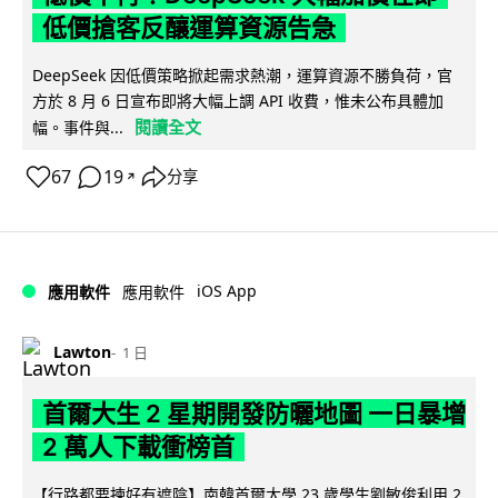
低價搶客反釀運算資源告急
DeepSeek 因低價策略掀起需求熱潮，運算資源不勝負荷，官
方於 8 月 6 日宣布即將大幅上調 API 收費，惟未公布具體加
閱讀全文
幅。事件與...
67
19
分享
↗
iOS App
應用軟件
應用軟件
Lawton
1 日
首爾大生 2 星期開發防曬地圖 一日暴增
2 萬人下載衝榜首
【行路都要揀好有遮陰】南韓首爾大學 23 歲學生劉敏俊利用 2