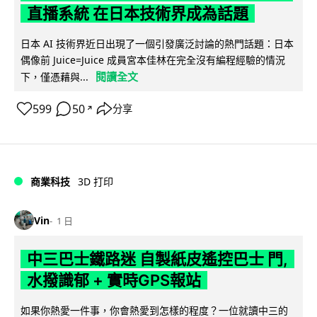
直播系統 在日本技術界成為話題
日本 AI 技術界近日出現了一個引發廣泛討論的熱門話題：日本
偶像前 Juice=Juice 成員宮本佳林在完全沒有編程經驗的情況
閱讀全文
下，僅憑藉與...
599
50
分享
↗
商業科技
3D 打印
Vin
1 日
中三巴士鐵路迷 自製紙皮遙控巴士 門,
水撥識郁 + 實時GPS報站
如果你熱愛一件事，你會熱愛到怎樣的程度？一位就讀中三的