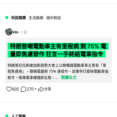
科技娛樂
生活娛樂
城中熱話
Vin
1 日
特朗普嘲電動車主有里程病 剩 75% 電
量即焦慮發作 狂言一手終結電車指令
特朗普在拉斯維加斯造勢大會上公開嘲諷電動車車主患有「里
程焦慮病」，聲稱電量剩 75% 便發作，並重申已廢除電動車強
閱讀全文
制令。惟專業車媒隨即反駁，...
605
270
分享
↗
人工智能