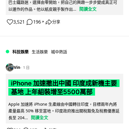
巴士鐵路迷，選擇由零開始，把自己的興趣一步步變成真正可
閱讀全文
以運作的作品。他以紙皮親手製作出...
3,521
196
分享
↗
科技娛樂
生活娛樂
城中熱話
Vin
1 日
iPhone 加速撤出中國 印度成新機主要
基地 上年組裝增至5500萬部
Apple 加速將 iPhone 生產線由中國轉往印度，目標兩年內將
產量最高 50% 移至當地。印度政府推出關稅豁免及稅務優惠延
閱讀全文
長至 204...