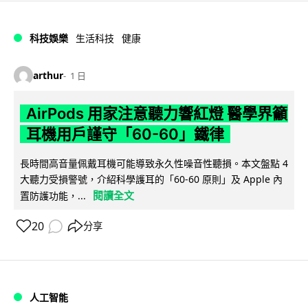
科技娛樂
生活科技
健康
arthur
1 日
AirPods 用家注意聽力響紅燈 醫學界籲
耳機用戶謹守「60-60」鐵律
長時間高音量佩戴耳機可能導致永久性噪音性聽損。本文盤點 4
大聽力受損警號，介紹科學護耳的「60-60 原則」及 Apple 內
閱讀全文
置防護功能，...
20
分享
人工智能