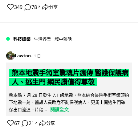
349
78
分享
↗
科技娛樂
生活娛樂
城中熱話
Lawton
1 日
熊本地震手術室驚魂片瘋傳 醫護保護病
人、逃生門 網民讚值得尊敬
熊本縣 7 月 28 日發生 7.1 級地震，熊本綜合醫院手術室鏡頭拍
下地震一刻，醫護人員臨危不亂保護病人，更馬上開逃生門確
閱讀全文
保出口流通。片段...
67
21
分享
↗