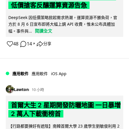
低價搶客反釀運算資源告急
DeepSeek 因低價策略掀起需求熱潮，運算資源不勝負荷，官
方於 8 月 6 日宣布即將大幅上調 API 收費，惟未公布具體加
閱讀全文
幅。事件與...
48
14
分享
↗
iOS App
應用軟件
應用軟件
Lawton
10 小時
首爾大生 2 星期開發防曬地圖 一日暴增
2 萬人下載衝榜首
【行路都要揀好有遮陰】南韓首爾大學 23 歲學生劉敏俊利用 2