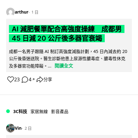
arthur
1 日
AI 減肥餐單配合高強度操練 成都男
45 日減 20 公斤後多器官衰竭
成都一名男子跟隨 AI 制訂高強度減脂計劃，45 日內減去約 20
公斤後昏迷送院。醫生診斷他患上尿源性膿毒症、膿毒性休克
閱讀全文
及多器官功能障礙。...
23
4
分享
↗
3C科技
家居無線
影音產品
Vin
2 日