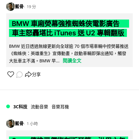
藍骨
19 分
BMW 車廂熒幕強推蜘蛛俠電影廣告
車主怒轟堪比 iTunes 送 U2 專輯翻版
BMW 近日透過無線更新向全球逾 70 個市場車輛中控熒幕推送
《蜘蛛俠：英雄重生》宣傳動畫，啟動車輛即彈出通知，觸發
閱讀全文
大批車主不滿。BMW 早...
分享
3C科技
流動音樂
音樂耳機
藍骨
1 小時