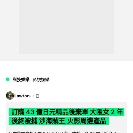
科技娛樂
影視娛樂
Lawton
1 日
訂購 43 億日元精品後棄單 大阪女 2 年
後終被捕 涉海賊王,火影周邊產品