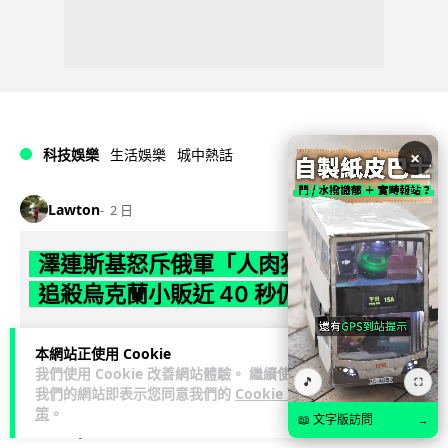
科技娛樂
生活娛樂
城中熱話
×
Lawton
2 日
澤連斯基怒斥俄軍「人肉狩獵」 無人機
追殺烏克蘭小販近 40 秒仍被炸傷
烏克蘭克爾松一名 52 歲小販被俄軍無人機追擊近 40 秒後被炸
本網站正使用 Cookie
傷，影片由烏克蘭總統澤連斯基公開。他直斥俄軍對平民進行
我們使用 Cookie 改善網站體驗。 繼續使用
🎵
閱讀全文
「狩獵式」攻擊，烏克蘭...
⛶
我們的網站即表示您同意我們的
Cookie 政
策
。
📖 文字版訪問
→
126
41
分享
↗