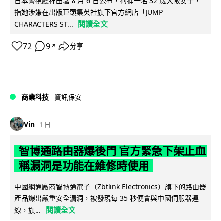
日本警視廳神田署 8 月 6 日公布，拘捕一名 32 歲大阪女子，
指她涉嫌在出版巨頭集英社旗下官方網店「JUMP
閱讀全文
CHARACTERS ST...
72
9
分享
↗
商業科技
資訊保安
Vin
1 日
智博通路由器爆後門 官方緊急下架止血
稱漏洞是功能在維修時使用
中國網通廠商智博通電子（Zbtlink Electronics）旗下的路由器
產品爆出嚴重安全漏洞，被發現每 35 秒便會與中國伺服器連
閱讀全文
線，旗...