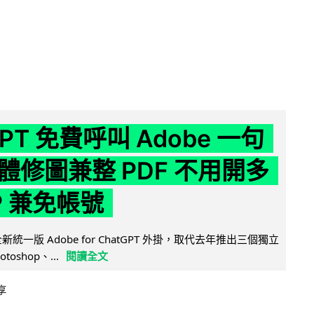
GPT 免費呼叫 Adobe 一句
體修圖兼整 PDF 不用開多
P 兼免帳號
全新統一版 Adobe for ChatGPT 外掛，取代去年推出三個獨立
otoshop、...
閱讀全文
享