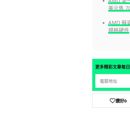
AMD 第
美元售 7
AMD 蘇
規格硬件
更多精彩文章每日
讚好
0