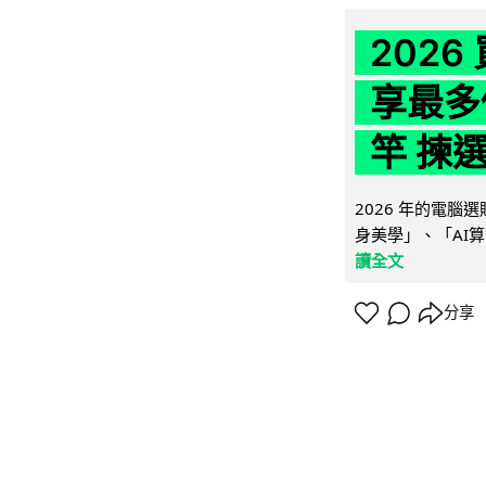
202
享最多
竿 揀
2026 年的電
身美學」、「AI算
讀全文
分享