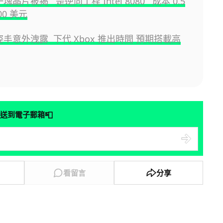
一塊晶片被揭 是逆向工程 Intel 8080 成本 0.5
00 美元
姿丰意外洩露 下代 Xbox 推出時間 預期搭載高
📮
送到電子郵箱
看留言
分享