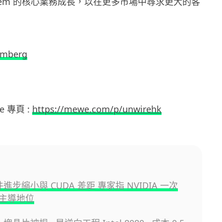
System 的核心業務成長，以在更多市場中尋求更大的客
omberg
e 專頁 :
https://mewe.com/p/unwirehk
件進步縮小與 CUDA 差距 專家指 NVIDIA 一次
主導地位