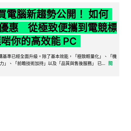
6 買電腦新趨勢公開！ 如何
優惠 從極致便攜到電競標
選啱你的高效能 PC
腦選購基準已經全面升級。除了基本效能，「極致輕量化」、「機
力」、「前瞻技術加持」以及「品質與售後服務」 已...
閱