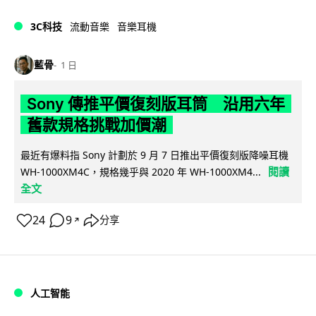
3C科技
流動音樂
音樂耳機
藍骨
1 日
Sony 傳推平價復刻版耳筒 沿用六年
舊款規格挑戰加價潮
最近有爆料指 Sony 計劃於 9 月 7 日推出平價復刻版降噪耳機
閱讀
WH-1000XM4C，規格幾乎與 2020 年 WH-1000XM4...
全文
24
9
分享
↗
人工智能