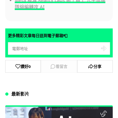
Meta 裁減 Reality Labs 逾千員工 元宇宙團
隊縮編轉攻 AI
📮
更多精彩文章每日送到電子郵箱
讚好
0
看留言
分享
最新影片