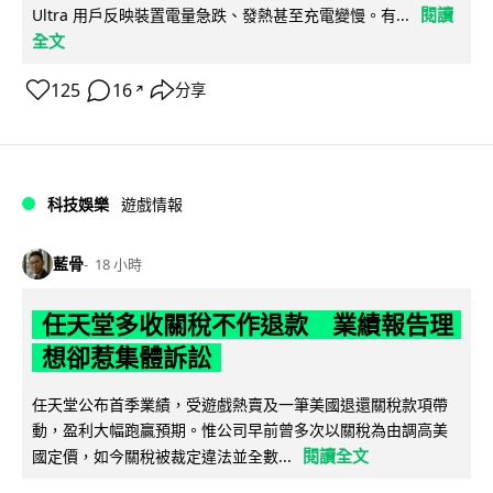
閱讀
Ultra 用戶反映裝置電量急跌、發熱甚至充電變慢。有...
全文
125
16
分享
↗
科技娛樂
遊戲情報
藍骨
18 小時
任天堂多收關稅不作退款 業績報告理
想卻惹集體訴訟
任天堂公布首季業績，受遊戲熱賣及一筆美國退還關稅款項帶
動，盈利大幅跑贏預期。惟公司早前曾多次以關稅為由調高美
閱讀全文
國定價，如今關稅被裁定違法並全數...