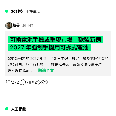
3C科技
手提電話
藍骨
20 小時
可換電池手機或重現市場 歐盟新例
2027 年強制手機用可拆式電池
歐盟新例將於 2027 年 2 月 18 日生效，規定手機及平板電腦電
池須可由用戶自行拆換，目標是延長裝置壽命及減少電子垃
閱讀全文
圾。現時 Sams...
272
78
分享
↗
人工智能