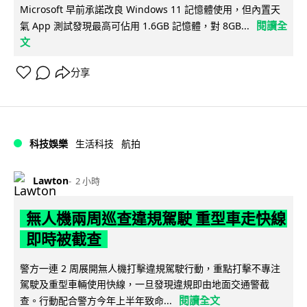
Microsoft 早前承諾改良 Windows 11 記憶體使用，但內置天
閱讀全
氣 App 測試發現最高可佔用 1.6GB 記憶體，對 8GB...
文
分享
科技娛樂
生活科技
航拍
Lawton
2 小時
無人機兩周巡查違規駕駛 重型車走快線
即時被截查
警方一連 2 周展開無人機打擊違規駕駛行動，重點打擊不專注
駕駛及重型車輛使用快線，一旦發現違規即由地面交通警截
閱讀全文
查。行動配合警方今年上半年致命...