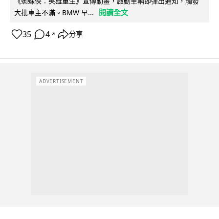
《蜘蛛俠：英雄重生》宣傳動畫，啟動車輛即彈出通知，觸發
閱讀全文
大批車主不滿。BMW 早...
35
4
分享
↗
ADVERTISEMENT