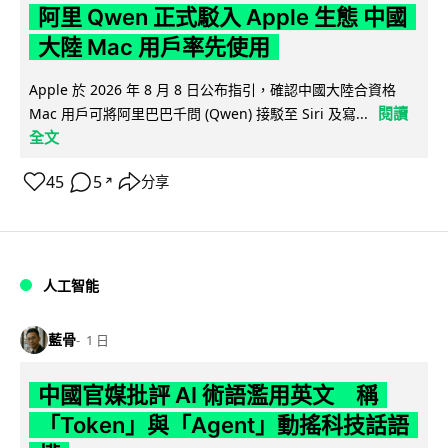
阿里 Qwen 正式駁入 Apple 生態 中國
大陸 Mac 用戶率先使用
Apple 於 2026 年 8 月 8 日公布指引，確認中國大陸合資格
閱讀
Mac 用戶可將阿里巴巴千問 (Qwen) 接駁至 Siri 及寫...
全文
45
5
分享
↗
人工智能
藍骨
1 日
中國官媒批評 AI 術語濫用英文 稱
「Token」與「Agent」動搖科技話語