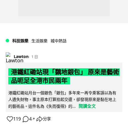
科技娛樂
生活娛樂
城中熱話
Lawton
1 日
港鐵紅磡站現「黐地銀包」 原來是藝術
品呃足全港市民兩年
港鐵紅磡站月台一個銀色「銀包」多年來一再令乘客誤以為有
人遺失財物，事主原本打算拾起交還，卻發現原來是黏在地上
閱讀全文
的藝術品。這件名為《失而復得》的...
119
4
分享
↗