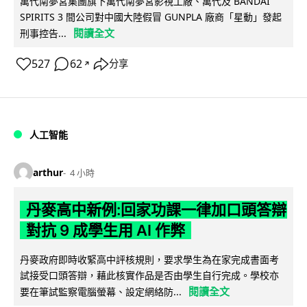
萬代南夢宮集團旗下萬代南夢宮影視工廠、萬代及 BANDAI
SPIRITS 3 間公司對中國大陸假冒 GUNPLA 廠商「星動」發起
閱讀全文
刑事控告...
527
62
分享
↗
人工智能
arthur
4 小時
丹麥高中新例:回家功課一律加口頭答辯
對抗 9 成學生用 AI 作弊
丹麥政府即時收緊高中評核規則，要求學生為在家完成書面考
試接受口頭答辯，藉此核實作品是否由學生自行完成。學校亦
閱讀全文
要在筆試監察電腦螢幕、設定網絡防...