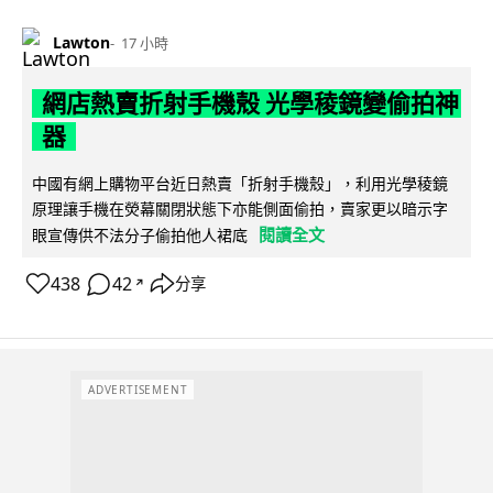
Lawton
17 小時
網店熱賣折射手機殼 光學稜鏡變偷拍神
器
中國有網上購物平台近日熱賣「折射手機殼」，利用光學稜鏡
原理讓手機在熒幕關閉狀態下亦能側面偷拍，賣家更以暗示字
閱讀全文
眼宣傳供不法分子偷拍他人裙底
438
42
分享
↗
ADVERTISEMENT