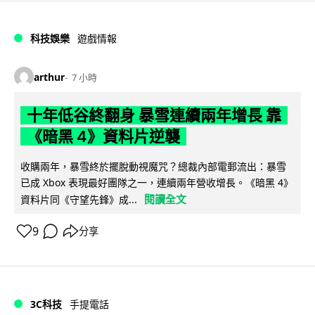
科技娛樂
遊戲情報
arthur
7 小時
十年低谷終翻身 暴雪連續兩年增長 靠
《暗黑 4》資料片逆襲
收購兩年，暴雪終於擺脫動視魔咒？總裁內部電郵流出：暴雪
已成 Xbox 表現最好團隊之一，連續兩年營收增長。《暗黑 4》
閱讀全文
資料片同《守望先鋒》成...
9
分享
3C科技
手提電話