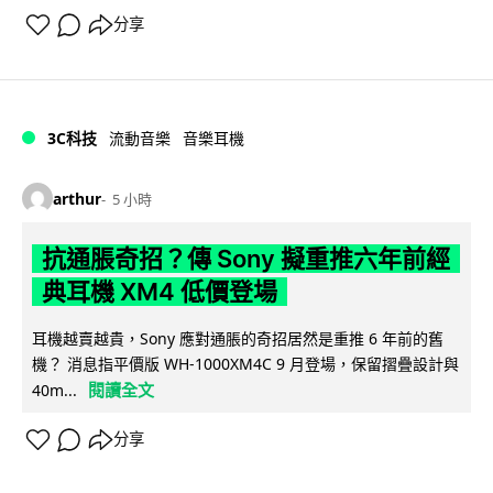
分享
3C科技
流動音樂
音樂耳機
arthur
5 小時
抗通脹奇招？傳 Sony 擬重推六年前經
典耳機 XM4 低價登場
耳機越賣越貴，Sony 應對通脹的奇招居然是重推 6 年前的舊
機？ 消息指平價版 WH-1000XM4C 9 月登場，保留摺疊設計與
閱讀全文
40m...
分享