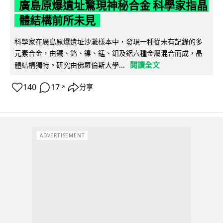
廣島原爆遺址驚現神秘合金 科學家指晶
體結構前所未見
科學家在廣島原爆遺址沙灘樣本中，發現一種從未有記錄的多
元素合金，由鐵、鉻、鎳、錳、鉬及鋁六種金屬混合而成，晶
閱讀全文
體結構獨特。研究由佛羅倫斯大學...
140
17
分享
↗
ADVERTISEMENT