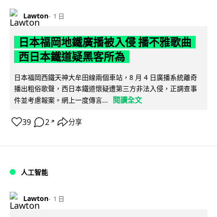
Lawton
1 日
日本福岡地鐵廣播被入侵 播不雅歌曲
西日本鐵道疑黑客所為
日本福岡西鐵天神大牟田線兩個車站，8 月 4 日廣播系統離奇
播出粗俗歌聲，西日本鐵道懷疑遭第三方非法入侵，正調查事
閱讀全文
件並考慮報案。網上一度傳言...
39
2
分享
↗
人工智能
Lawton
1 日