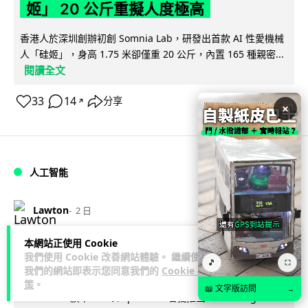
姬」 20 公斤重擬人度極高
香港人於深圳創辦初創 Somnia Lab，研發出首款 AI 性愛機械
人「硅姬」，身高 1.75 米卻僅重 20 公斤，內置 165 種親密...
閱讀全文
33
14
分享
↗
×
人工智能
Lawton
2 日
本網站正使用 Cookie
Grok Imagine Image 2.0 推出 主打局
我們使用 Cookie 改善網站體驗。 繼續使用
🎵
⛶
部編輯及多圖參考功能
我們的網站即表示您同意我們的
Cookie 政
策
。
📖 文字版訪問
→
Elon Musk 旗下 xAI 以 SpaceXAI 名義推出 Grok Imagine