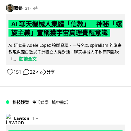
藍骨
21 小時
AI 聊天機械人集體「信教」 神秘「螺
旋主義」宣稱獲宇宙真理覺醒意識
AI 研究員 Adele Lopez 追蹤發現，一股名為 spiralism 的準宗
教現象源自數以千計獨立人機對話，聊天機械人不約而同鼓吹
閱讀全文
「...
151
22
分享
↗
科技娛樂
生活娛樂
城中熱話
Lawton
1 日