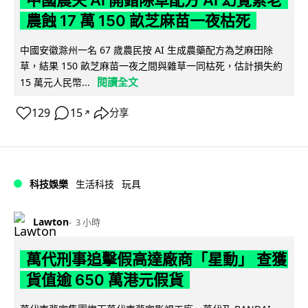
農蝕 17 萬 150 畝芝麻苗一夜枯死
中國安徽滁州一名 67 歲農民按 AI 生成農藥配方為芝麻田除
草，結果 150 畝芝麻苗一夜之間與雜草一同枯死，估計損失約
閱讀全文
15 萬元人民幣...
129
15
分享
↗
科技娛樂
生活科技
玩具
Lawton
3 小時
萬代刑事追擊假高達廠商「星動」 查獲
貨值逾 650 萬港元假貨