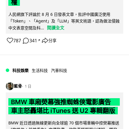
權
人民網旗下評論於 8 月 6 日發表文章，批評中國廣泛使用
「Token」、「Agent」及「LLM」等英文術語，認為做法侵蝕
閱讀全文
中文表意空間及科...
787
341
分享
↗
科技娛樂
生活科技
汽車科技
藍骨
1 日
BMW 車廂熒幕強推蜘蛛俠電影廣告
車主怒轟堪比 iTunes 送 U2 專輯翻版
BMW 近日透過無線更新向全球逾 70 個市場車輛中控熒幕推送