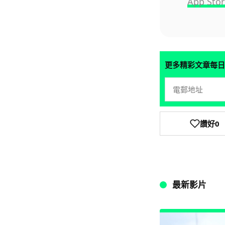
App S
更多精彩文章每日
讚好
0
最新影片