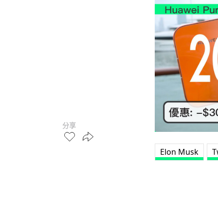
分享
Elon Musk
T