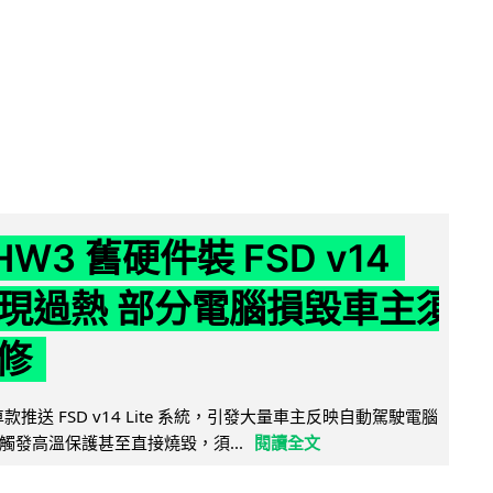
 HW3 舊硬件裝 FSD v14
e 頻現過熱 部分電腦損毀車主須
修
 舊車款推送 FSD v14 Lite 系統，引發大量車主反映自動駕駛電腦
觸發高溫保護甚至直接燒毀，須...
閱讀全文