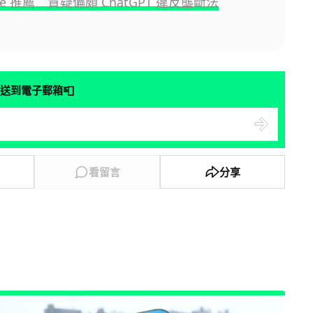
tore 推薦 質疑偏頗 ChatGPT 違反壟斷法
📮
送到電子郵箱
看留言
分享