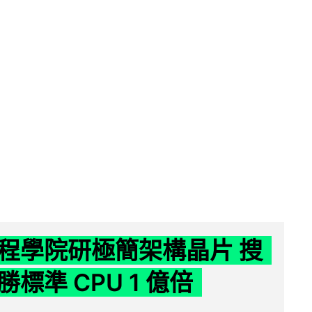
程學院研極簡架構晶片 搜
標準 CPU 1 億倍