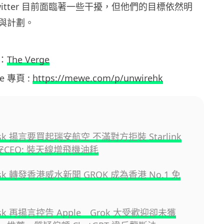
itter 目前面臨著一些干擾，但他們的目標依然明
與計劃。
：
The Verge
we 專頁 :
https://mewe.com/p/unwirehk
Musk 揚言要買起瑞安航空 不滿對方拒裝 Starlink
 瑞安CEO: 裝天線增飛機油耗
usk 轉發香港威水新聞 GROK 成為香港 No.1 免
Musk 再揚言控告 Apple Grok 大受歡迎卻未獲