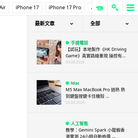
Air
iPhone 17
iPhone 17 Pro
AirPods Pro 3
Ap
最新文章
全部
手提電話
【試玩】本地製作《HK Driving
Game》真實路線重現 操控有...
03.08.2026
Mac
M5 Max MacBook Pro 過熱 熱
到鍵盤按鍵卡住機殼 ...
03.08.2026
人工智能
教學：Gemini Spark 小龍蝦香
港實測 24小時自動格價 ...