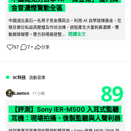
金冒濃煙驚動全區
中國湖北黃石一名男子見金價高企，利用 AI 自學提煉黃金，在
租住單位私設高壓爐及作坊冶煉，過程產生大量刺鼻濃煙，驚
閱讀全文
動鄰居報警。警方到場揭發整...
97
7
分享
↗
3C科技
流動音樂
89
Lawton
17 小時
【評測】Sony IER-M500 入耳式監聽
耳機：現場拍攝、後製監聽與人聲利器
談到專業混音專用的聲音監聽耳機，Sony 經典 MDR-7506 到