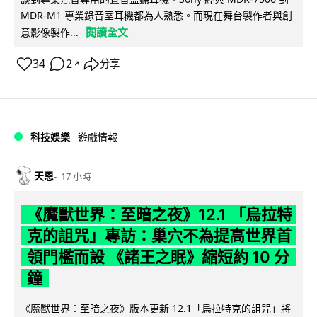
MDR-M1 專業錄音室耳機都為人熟悉。而現在舞台製作者與創
閱讀全文
意影像製作...
34
2
分享
↗
科技娛樂
遊戲情報
天恩
17 小時
《魔獸世界：至暗之夜》12.1 「烏拉特
克的詛咒」專訪：巢穴不為提高世界首
領門檻而設 《諸王之眠》縮短約 10 分
鐘
《魔獸世界：至暗之夜》版本更新 12.1「烏拉特克的詛咒」將