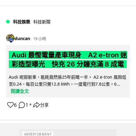
科技娛樂
科技新聞
duncan
19 小時
Audi 最慳電量產車現身 A2 e-tron 迷
彩造型曝光 快充 26 分鐘充滿 8 成電
Audi 呢部新車，能耗竟然係25年前嘅一半。 A2 e-tron 風阻低
至0.24，每百公里只需12.8 kWh，一度電行到7.8公里。6...
閱讀全文
6
1
分享
↗
ADVERTISEMENT