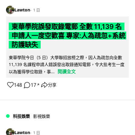
Lawton
1 日
東華學院誤發取錄電郵 全數 11,139 名
申請人一度空歡喜 專家:人為疏忽+系統
防護缺失
東華學院今日（5 日）大學聯招放榜之際，因人為疏忽向全數
11,139 名課程申請人錯誤發出取錄通知電郵，令大批考生一度
閱讀全文
以為獲得學位取錄，事...
148
17
分享
↗
科技娛樂
影視娛樂
Lawton
1 日