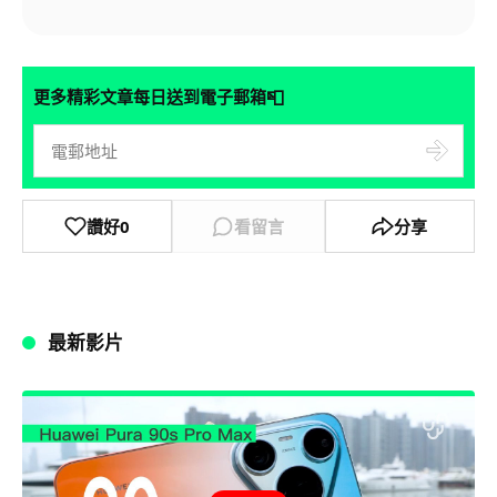
📮
更多精彩文章每日送到電子郵箱
讚好
0
看留言
分享
最新影片