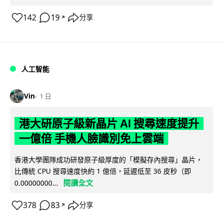
142
19
分享
↗
人工智能
Vin
1 日
港大研原子級新晶片 AI 搜尋速度提升
一億倍 手機人臉識別免上雲端
香港大學團隊成功研發原子級厚度的「模擬存內搜尋」晶片，
比傳統 CPU 搜尋速度快約 1 億倍，延遲低至 36 皮秒（即
閱讀全文
0.00000000...
378
83
分享
↗