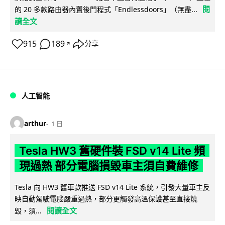
閱
的 20 多款路由器內置後門程式「Endlessdoors」（無盡...
讀全文
915
189
分享
↗
人工智能
arthur
1 日
Tesla HW3 舊硬件裝 FSD v14 Lite 頻
現過熱 部分電腦損毀車主須自費維修
Tesla 向 HW3 舊車款推送 FSD v14 Lite 系統，引發大量車主反
映自動駕駛電腦嚴重過熱，部分更觸發高溫保護甚至直接燒
閱讀全文
毀，須...