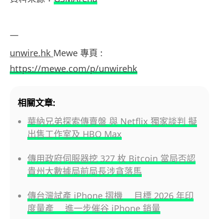
—
unwire.hk
Mewe 專頁 :
https://mewe.com/p/unwirehk
相關文章:
華納兄弟探索傳賣盤 與 Netflix 獨家談判 擬
出售工作室及 HBO Max
傳用政府伺服器挖 327 枚 Bitcoin 當局否認
貴州大數據局前局長涉貪落馬
傳台灣試產 iPhone 摺機 目標 2026 年印
度量產 進一步催谷 iPhone 銷量