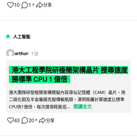
10
1
分享
↗
人工智能
arthur
1 日
港大工程學院研極簡架構晶片 搜尋速度
勝標準 CPU 1 億倍
港大團隊研發極簡架構模擬內容尋址記憶體（CAM）晶片，用
二硫化鉬及半金屬銻克服傳輸瓶頸，漢明距離計算速度比標準
閱讀全文
CPU快1億倍，每次搜尋耗能低...
43
20
分享
↗