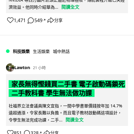
閱讀全文
濟效益。他同時介紹華為...
1,471
549
分享
↗
科技娛樂
生活娛樂
城中熱話
Lawton
21 小時
家長無得慳錢買二手書 電子啟動碼鎖死
二手教科書 學生無法做功課
社福界立法會議員陳文宜指，一間中學書單價錢按年加 14.7%
遠超通漲，令家長難以負擔。而且電子教材啟動碼這項設計，
閱讀全文
令學生無法完成功課，二手...
851
328
分享
↗