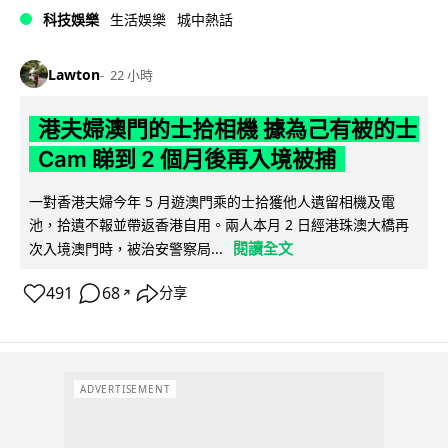
科技娛樂
生活娛樂
城中熱話
Lawton
22 小時
港夫婦澳門的士拾相機 據為己有被的士
Cam 睇到 2 個月後再入境被捕
一對香港夫婦今年 5 月遊澳門乘的士拾獲他人遺留相機及電
池，拾遺不報並帶返香港自用。兩人本月 2 日經港珠澳大橋再
閱讀全文
次入境澳門時，被治安警察局...
491
68
分享
↗
ADVERTISEMENT