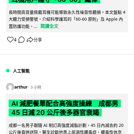
長時間高音量佩戴耳機可能導致永久性噪音性聽損。本文盤點 4
大聽力受損警號，介紹科學護耳的「60-60 原則」及 Apple 內
閱讀全文
置防護功能，...
4
分享
人工智能
arthur
3 小時
AI 減肥餐單配合高強度操練 成都男
45 日減 20 公斤後多器官衰竭
成都一名男子跟隨 AI 制訂高強度減脂計劃，45 日內減去約 20
公斤後昏迷送院。醫生診斷他患上尿源性膿毒症、膿毒性休克