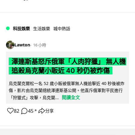
科技娛樂
生活娛樂
城中熱話
Lawton
16 小時
澤連斯基怒斥俄軍「人肉狩獵」 無人機
追殺烏克蘭小販近 40 秒仍被炸傷
烏克蘭克爾松一名 52 歲小販被俄軍無人機追擊近 40 秒後被炸
傷，影片由烏克蘭總統澤連斯基公開。他直斥俄軍對平民進行
閱讀全文
「狩獵式」攻擊，烏克蘭...
82
45
分享
↗