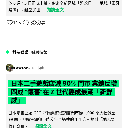
於 8 月 13 日正式上線，帶來全新區域「盤蛇島」、地城「毒牙
閱讀全文
祭壇」、新型態世...
115
分享
科技娛樂
遊戲情報
Lawton
18 小時
日本二手遊戲店減 90% 門市 業績反增
四成 "懷舊"在 Z 世代變成最潮「新鮮
感」
日本零售巨頭 GEO 將懷舊遊戲銷售門市從 1,000 間大幅減至
99 間，但銷售額卻不降反升至過往的 1.4 倍。做到「減店增
閱讀全文
收」奇蹟，...