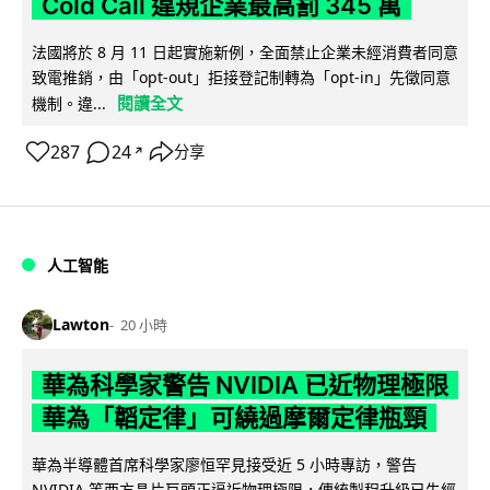
Cold Call 違規企業最高罰 345 萬
法國將於 8 月 11 日起實施新例，全面禁止企業未經消費者同意
致電推銷，由「opt-out」拒接登記制轉為「opt-in」先徵同意
閱讀全文
機制。違...
287
24
分享
↗
人工智能
Lawton
20 小時
華為科學家警告 NVIDIA 已近物理極限
華為「韜定律」可繞過摩爾定律瓶頸
華為半導體首席科學家廖恒罕見接受近 5 小時專訪，警告
NVIDIA 等西方晶片巨頭正逼近物理極限，傳統製程升級已失經