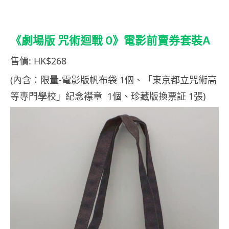
《劇場版 咒術迴戰 0》電影前賣券套裝A
售價: HK$268
(內含：限量-電影版帆布袋 1個、「東京都立咒術高
等專門學校」紀念襟章 1個、珍藏版換票証 1張)