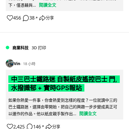
閱讀全文
下，僅憑藉與...
456
38
分享
↗
商業科技
3D 打印
Vin
18 小時
中三巴士鐵路迷 自製紙皮遙控巴士 門,
水撥識郁 + 實時GPS報站
如果你熱愛一件事，你會熱愛到怎樣的程度？一位就讀中三的
巴士鐵路迷，選擇由零開始，把自己的興趣一步步變成真正可
閱讀全文
以運作的作品。他以紙皮親手製作出...
2,425
146
分享
↗