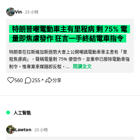
Vin
23 小時
特朗普嘲電動車主有里程病 剩 75% 電
量即焦慮發作 狂言一手終結電車指令
特朗普在拉斯維加斯造勢大會上公開嘲諷電動車車主患有「里
程焦慮病」，聲稱電量剩 75% 便發作，並重申已廢除電動車強
閱讀全文
制令。惟專業車媒隨即反駁，...
560
255
分享
↗
人工智能
Lawton
23 小時