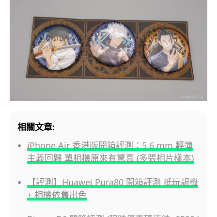
相關文章:
iPhone Air 香港版開箱評測：5.6 mm 輕薄
主義回歸 單相機原來有驚喜 (多張相片樣本)
【評測】Huawei Pura80 開箱評測 抵玩靚機
+ 相機依舊出色