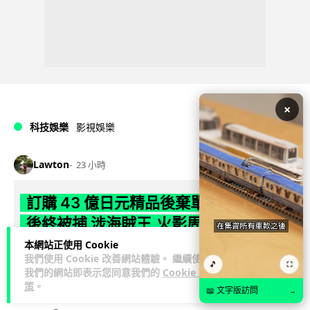
×
科技娛樂
影視娛樂
Lawton
23 小時
訂購 43 億日元精品後棄單 大阪女 2 年
後終被捕 涉海賊王,火影周邊產品
本網站正使用 Cookie
日本警視廳神田署 8 月 6 日公布，拘捕一名 32 歲大阪女子，
我們使用 Cookie 改善網站體驗。 繼續使用
🎵
⛶
指她涉嫌在出版巨頭集英社旗下官方網店「JUMP
我們的網站即表示您同意我們的
Cookie 政
閱讀全文
CHARACTERS ST...
策
。
📖 文字版訪問
→