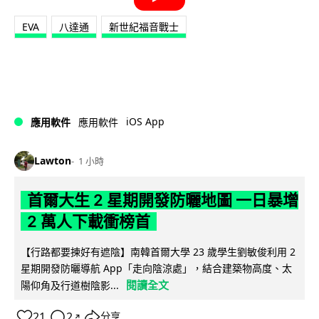
EVA
八達通
新世紀福音戰士
iOS App
應用軟件
應用軟件
Lawton
1 小時
首爾大生 2 星期開發防曬地圖 一日暴增
2 萬人下載衝榜首
【行路都要揀好有遮陰】南韓首爾大學 23 歲學生劉敏俊利用 2
星期開發防曬導航 App「走向陰涼處」，結合建築物高度、太
閱讀全文
陽仰角及行道樹陰影...
21
2
分享
↗