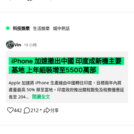
科技娛樂
生活娛樂
城中熱話
Vin
19 小時
iPhone 加速撤出中國 印度成新機主要
基地 上年組裝增至5500萬部
Apple 加速將 iPhone 生產線由中國轉往印度，目標兩年內將
產量最高 50% 移至當地。印度政府推出關稅豁免及稅務優惠延
閱讀全文
長至 204...
442
212
分享
↗