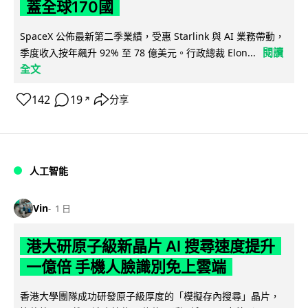
蓋全球170國
SpaceX 公佈最新第二季業績，受惠 Starlink 與 AI 業務帶動，
閱讀
季度收入按年飆升 92% 至 78 億美元。行政總裁 Elon...
全文
142
19
分享
↗
人工智能
Vin
1 日
港大研原子級新晶片 AI 搜尋速度提升
一億倍 手機人臉識別免上雲端
香港大學團隊成功研發原子級厚度的「模擬存內搜尋」晶片，