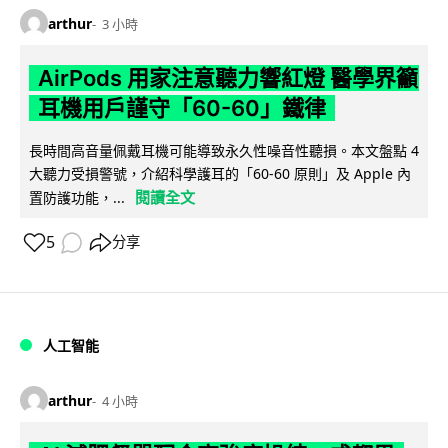
arthur
3 小時
AirPods 用家注意聽力響紅燈 醫學界籲
耳機用戶謹守「60-60」鐵律
長時間高音量佩戴耳機可能導致永久性噪音性聽損。本文盤點 4
大聽力受損警號，介紹科學護耳的「60-60 原則」及 Apple 內
閱讀全文
置防護功能，...
5
分享
人工智能
arthur
4 小時