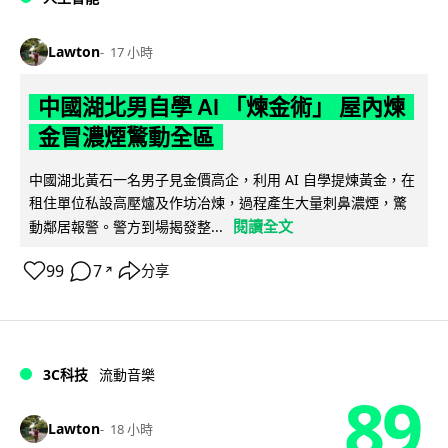
Lawton
17 小時
中國湖北男自學 AI 「煉金術」 屋內煉
金冒濃煙驚動全區
中國湖北黃石一名男子見金價高企，利用 AI 自學提煉黃金，在
租住單位私設高壓爐及作坊冶煉，過程產生大量刺鼻濃煙，驚
閱讀全文
動鄰居報警。警方到場揭發整...
99
7
分享
↗
3C科技
流動音樂
89
Lawton
18 小時