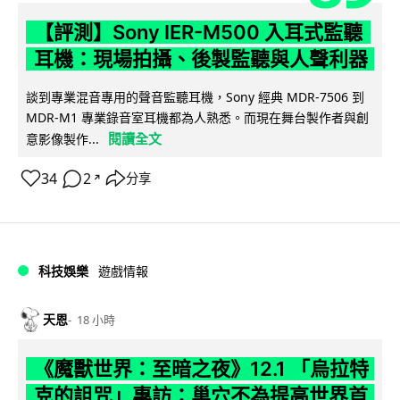
【評測】Sony IER-M500 入耳式監聽
耳機：現場拍攝、後製監聽與人聲利器
談到專業混音專用的聲音監聽耳機，Sony 經典 MDR-7506 到
MDR-M1 專業錄音室耳機都為人熟悉。而現在舞台製作者與創
閱讀全文
意影像製作...
34
2
分享
↗
科技娛樂
遊戲情報
天恩
18 小時
《魔獸世界：至暗之夜》12.1 「烏拉特
克的詛咒」專訪：巢穴不為提高世界首