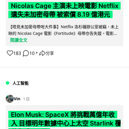
Nicolas Cage 主演未上映電影 Netflix
遺失未加密母帶 被索償 8.19 億港元
【唔見未加密母帶咁大件事】Netflix 洛杉磯辦公室被竊，未上
映的 Nicolas Cage 電影《Fortitude》母帶亦告失蹤。電影...
閱讀全文
183
10
分享
↗
人工智能
Vin
1 日
Elon Musk: SpaceX 將挑戰萬億年收
入 目標明年數據中心上太空 Starlink 覆