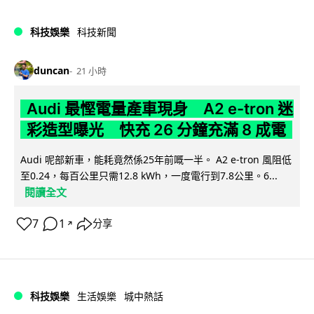
科技娛樂
科技新聞
duncan
21 小時
Audi 最慳電量產車現身 A2 e-tron 迷
彩造型曝光 快充 26 分鐘充滿 8 成電
Audi 呢部新車，能耗竟然係25年前嘅一半。 A2 e-tron 風阻低
至0.24，每百公里只需12.8 kWh，一度電行到7.8公里。6...
閱讀全文
7
1
分享
↗
科技娛樂
生活娛樂
城中熱話