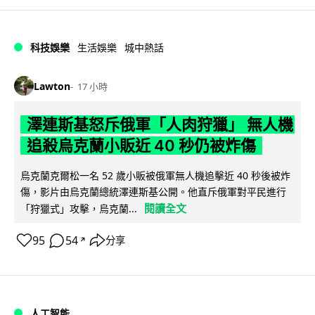
科技娛樂
生活娛樂
城中熱話
Lawton
17 小時
澤連斯基怒斥俄軍「人肉狩獵」 無人機
追殺烏克蘭小販近 40 秒仍被炸傷
烏克蘭克爾松一名 52 歲小販被俄軍無人機追擊近 40 秒後被炸
傷，影片由烏克蘭總統澤連斯基公開。他直斥俄軍對平民進行
閱讀全文
「狩獵式」攻擊，烏克蘭...
95
54
分享
↗
人工智能