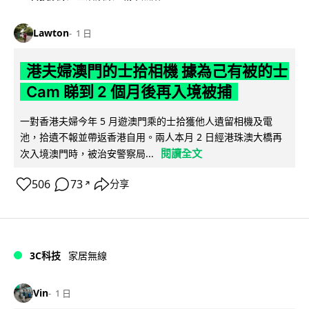
Lawton
1 日
港夫婦澳門的士拾相機 據為己有被的士
Cam 睇到 2 個月後再入境被捕
一對香港夫婦今年 5 月遊澳門乘的士拾獲他人遺留相機及電
池，拾遺不報並帶返香港自用。兩人本月 2 日經港珠澳大橋再
閱讀全文
次入境澳門時，被治安警察局...
506
73
分享
↗
3C科技
家居無線
Vin
1 日