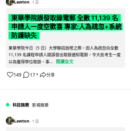
Lawton
1 日
東華學院誤發取錄電郵 全數 11,139 名
申請人一度空歡喜 專家:人為疏忽+系統
防護缺失
東華學院今日（5 日）大學聯招放榜之際，因人為疏忽向全數
11,139 名課程申請人錯誤發出取錄通知電郵，令大批考生一度
閱讀全文
以為獲得學位取錄，事...
149
17
分享
↗
科技娛樂
影視娛樂
Lawton
1 日