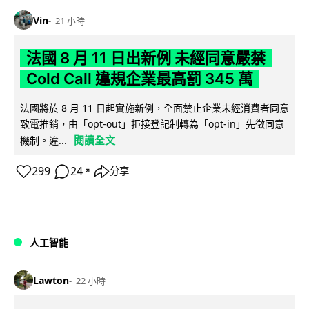
Vin
21 小時
法國 8 月 11 日出新例 未經同意嚴禁
Cold Call 違規企業最高罰 345 萬
法國將於 8 月 11 日起實施新例，全面禁止企業未經消費者同意
致電推銷，由「opt-out」拒接登記制轉為「opt-in」先徵同意
閱讀全文
機制。違...
299
24
分享
↗
人工智能
Lawton
22 小時