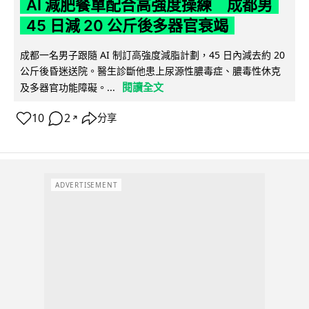
AI 減肥餐單配合高強度操練 成都男
45 日減 20 公斤後多器官衰竭
成都一名男子跟隨 AI 制訂高強度減脂計劃，45 日內減去約 20
公斤後昏迷送院。醫生診斷他患上尿源性膿毒症、膿毒性休克
閱讀全文
及多器官功能障礙。...
10
2
分享
↗
ADVERTISEMENT