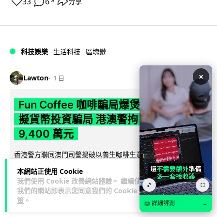
33
6
分享
↗
科技娛樂
生活科技
區塊鏈
×
Lawton
1 日
Fun Coffee 咖啡騙局爆煲 咖啡包裝虛
擬貨幣投資騙局 港澳警拘 8 人涉款
9,400 萬元
香港警方聯同澳門司警搗破以養生咖啡生意包裝的虛擬貨幣投
資騙局 Fun Coffee，兩地共拘捕 8 人，接獲逾 200 宗舉報，涉
本網站正使用 Cookie
閱讀全文
款 9,4...
我們使用 Cookie 改善網站體驗。 繼續使用
🎵
⛶
我們的網站即表示您同意我們的
Cookie 政
119
10
分享
↗
策
。
📖 詳細評測
→