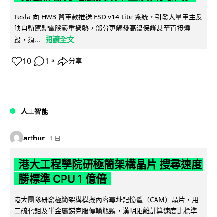
Tesla 向 HW3 舊車款推送 FSD v14 Lite 系統，引發大量車主反
映自動駕駛電腦嚴重過熱，部分更觸發高溫保護甚至直接燒
閱讀全文
毀，須...
10
1
分享
↗
人工智能
arthur
1 日
港大工程學院研極簡架構晶片 搜尋速度
勝標準 CPU 1 億倍
港大團隊研發極簡架構模擬內容尋址記憶體（CAM）晶片，用
二硫化鉬及半金屬銻克服傳輸瓶頸，漢明距離計算速度比標準