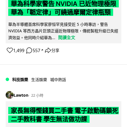
華為科學家警告 NVIDIA 已近物理極限
華為「韜定律」可繞過摩爾定律瓶頸
華為半導體首席科學家廖恒罕見接受近 5 小時專訪，警告
NVIDIA 等西方晶片巨頭正逼近物理極限，傳統製程升級已失經
閱讀全文
濟效益。他同時介紹華為...
1,499
557
分享
↗
科技娛樂
生活娛樂
城中熱話
Lawton
22 小時
家長無得慳錢買二手書 電子啟動碼鎖死
二手教科書 學生無法做功課