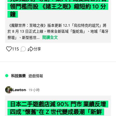
領門檻而設 《諸王之眠》縮短約 10 分
鐘
《魔獸世界：至暗之夜》版本更新 12.1「烏拉特克的詛咒」將
於 8 月 13 日正式上線，帶來全新區域「盤蛇島」、地城「毒牙
閱讀全文
祭壇」、新型態世...
115
分享
科技娛樂
遊戲情報
Lawton
19 小時
日本二手遊戲店減 90% 門市 業績反增
四成 "懷舊"在 Z 世代變成最潮「新鮮