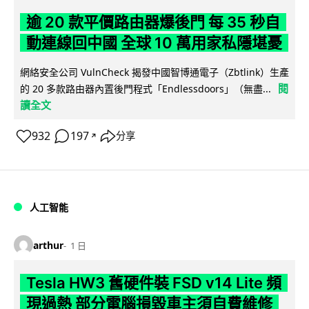
逾 20 款平價路由器爆後門 每 35 秒自
動連線回中國 全球 10 萬用家私隱堪憂
網絡安全公司 VulnCheck 揭發中國智博通電子（Zbtlink）生產
閱
的 20 多款路由器內置後門程式「Endlessdoors」（無盡...
讀全文
932
197
分享
↗
人工智能
arthur
1 日
Tesla HW3 舊硬件裝 FSD v14 Lite 頻
現過熱 部分電腦損毀車主須自費維修