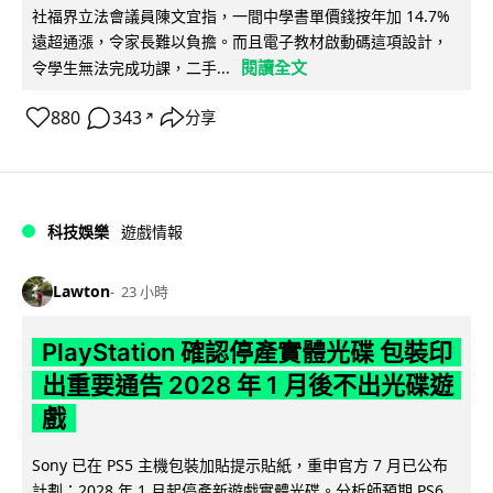
社福界立法會議員陳文宜指，一間中學書單價錢按年加 14.7%
遠超通漲，令家長難以負擔。而且電子教材啟動碼這項設計，
閱讀全文
令學生無法完成功課，二手...
880
343
分享
↗
科技娛樂
遊戲情報
Lawton
23 小時
PlayStation 確認停產實體光碟 包裝印
出重要通告 2028 年 1 月後不出光碟遊
戲
Sony 已在 PS5 主機包裝加貼提示貼紙，重申官方 7 月已公布
計劃：2028 年 1 月起停產新遊戲實體光碟。分析師預期 PS6