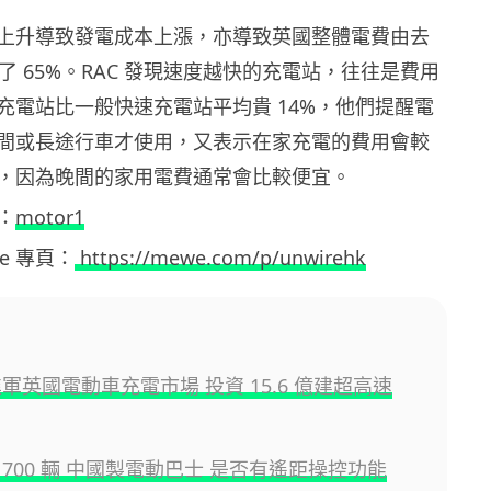
上升導致發電成本上漲，亦導致英國整體電費由去
加了 65%。RAC 發現速度越快的充電站，往往是費用
充電站比一般快速充電站平均貴 14%，他們提醒電
間或長途行車才使用，又表示在家充電的費用會較
，因為晚間的家用電費通常會比較便宜。
：
motor1
ewe 專頁：
https://mewe.com/p/unwirehk
軍英國電動車充電市場 投資 15.6 億建超高速
 700 輛 中國製電動巴士 是否有遙距操控功能