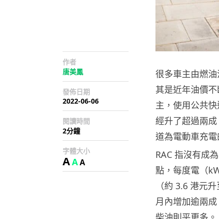
作者
唐美鳳
很多車主由燃油
其是近年油價不
發佈日期
2022-06-06
主，使用公共快
經升了超過兩成
閱讀時間
2分鐘
道為電動車充電
字體大小
RAC 指沒有
A
A
A
點，每度電（kWh
（約 3.6 港元
月內增加逾兩成
柴油則平更多。