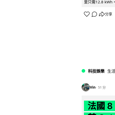
里只需12.8 kWh
分享
科技娛樂
生
Vin
51 分
法國 8