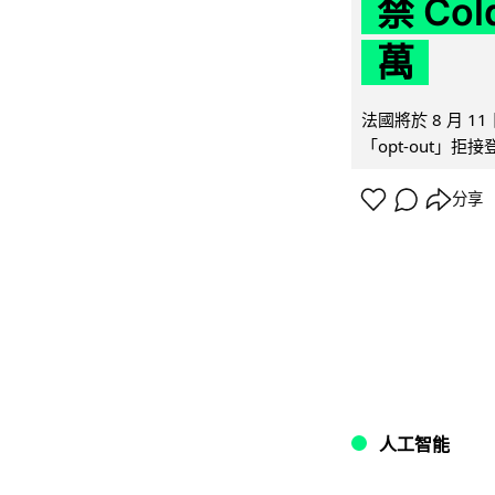
禁 Co
萬
法國將於 8 月 
「opt-out」拒
分享
人工智能