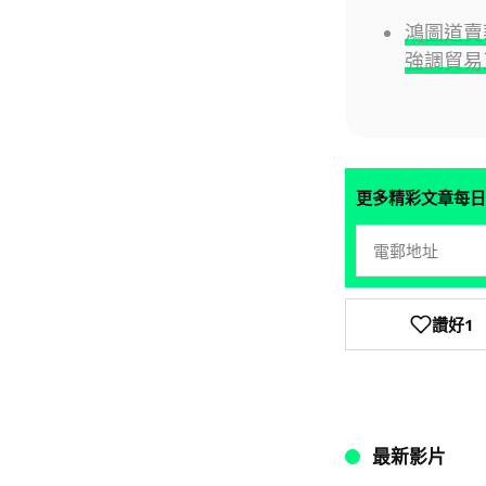
鴻圖道賣
強調貿易
更多精彩文章每日
讚好
1
最新影片