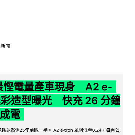
技新聞
 最慳電量產車現身 A2 e-
 迷彩造型曝光 快充 26 分鐘
 成電
能耗竟然係25年前嘅一半。 A2 e-tron 風阻低至0.24，每百公