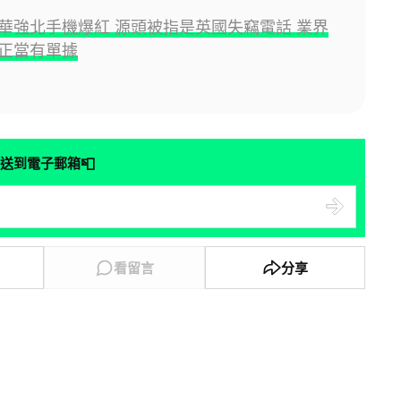
華強北手機爆紅 源頭被指是英國失竊電話 業界
正當有單據
📮
送到電子郵箱
看留言
分享