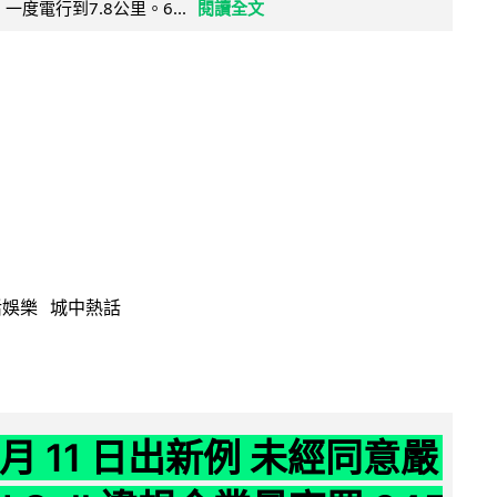
，一度電行到7.8公里。6...
閱讀全文
活娛樂
城中熱話
 月 11 日出新例 未經同意嚴