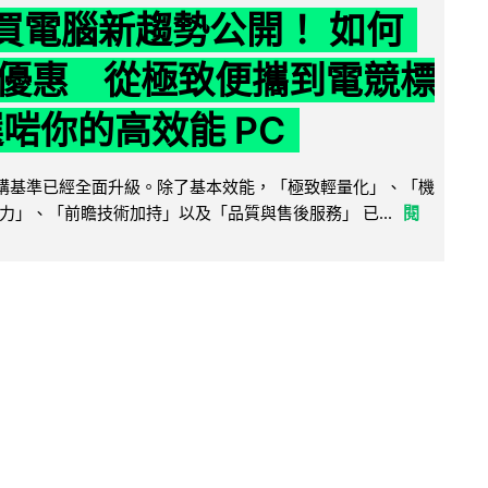
6 買電腦新趨勢公開！ 如何
優惠 從極致便攜到電競標
選啱你的高效能 PC
腦選購基準已經全面升級。除了基本效能，「極致輕量化」、「機
力」、「前瞻技術加持」以及「品質與售後服務」 已...
閱