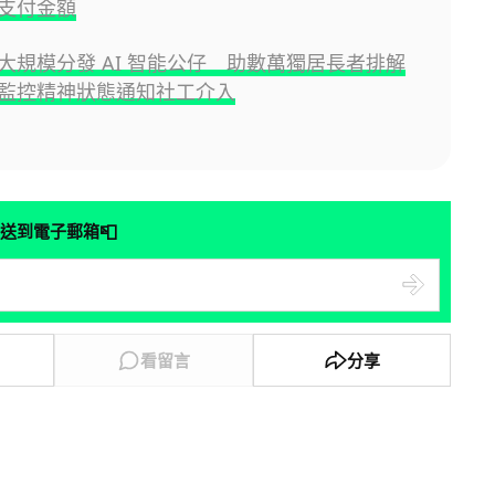
支付金額
大規模分發 AI 智能公仔 助數萬獨居長者排解
監控精神狀態通知社工介入
📮
送到電子郵箱
看留言
分享