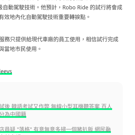
 級自動駕駛技術。他預計，Robo Ride 的試行將會成
有效地內化自動駕駛技術重要轉捩點。
ide 服務只提供給現代車廠的員工使用，相信試行完成
與當地市民使用。
deevs
試後 韓語考試又作弊 無線小型耳機聽答案 百人
分為中國籍
店員疑 "落格" 有意無意多掃一個豬扒飯 網民籲