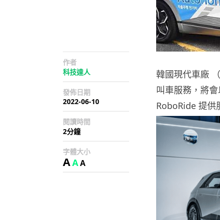
作者
科技達人
韓國現代車廠 （
叫車服務，將會以有
發佈日期
2022-06-10
RoboRide 提
閱讀時間
2分鐘
字體大小
A
A
A