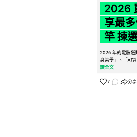
202
享最多
竿 揀
2026 年的電
身美學」、「AI算
讀全文
7
分享