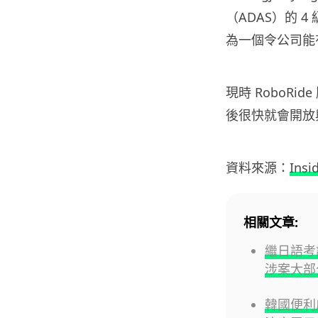
（ADAS）的 4
為一個令公司能
現時 RoboR
後很快就會開放
資料來源：
Insi
相關文章:
繼日語考
涉案大部
韓國便利