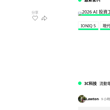
分享
IONIQ 5
現
3C科技
流動
Lawton
9 小時