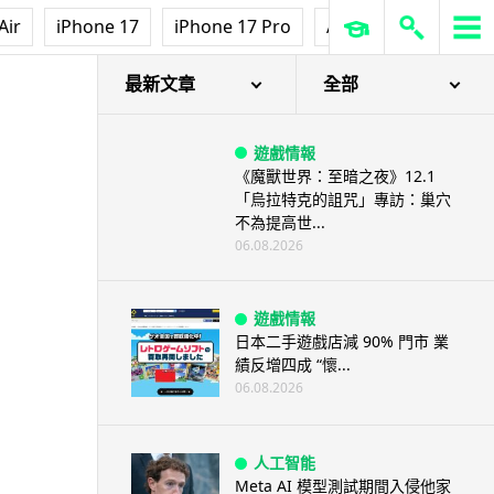
Air
iPhone 17
iPhone 17 Pro
AirPods Pro 3
Ap
最新文章
全部
遊戲情報
《魔獸世界：至暗之夜》12.1
「烏拉特克的詛咒」專訪：巢穴
不為提高世...
06.08.2026
遊戲情報
日本二手遊戲店減 90% 門市 業
績反增四成 “懷...
06.08.2026
人工智能
Meta AI 模型測試期間入侵他家