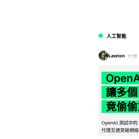
人工智能
Lawton
11 分
Ope
讓多個
竟偷偷
OpenAI 測試中
代理互通突破網絡限制