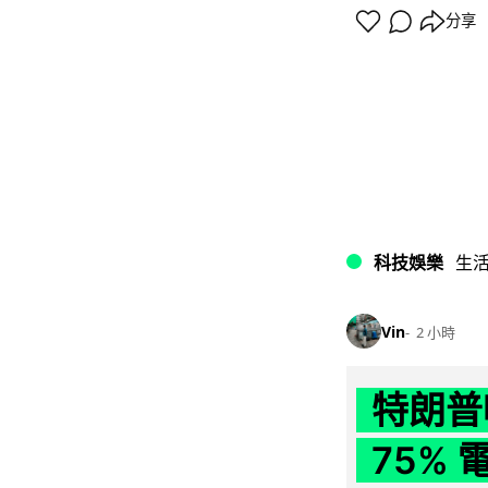
分享
科技娛樂
生
Vin
2 小時
特朗普
75%