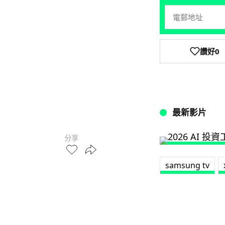
讚好
0
最新影片
分享
samsung tv