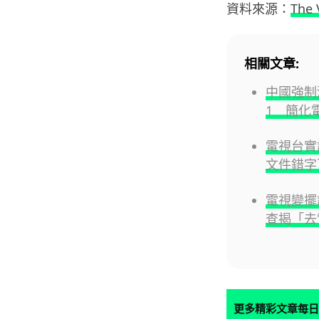
資料來源：
The 
相關文章:
中國強制
1 簡化
電視台實試
文件錯字
電視變擺
查揭「去
更多精彩文章每日