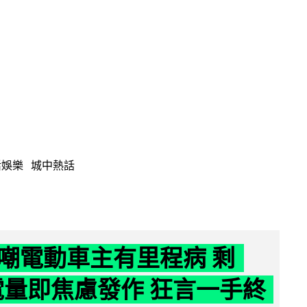
活娛樂
城中熱話
嘲電動車主有里程病 剩
 電量即焦慮發作 狂言一手終