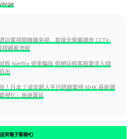
Verge
酒店電視開機播央視 直接全螢幕播放 CCTV-
電視觀看流程
假 Netflix 退會騙局 假網站假客服要求入錢
百出
設！日本 7 成年輕人平日唔睇電視 NHK 最新調
電視化」急速蔓延
📮
送到電子郵箱