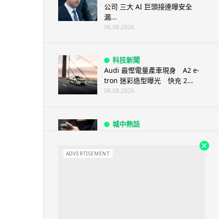
公司 三大 AI 巨頭接連曝安全
漏...
06.08.2026
科技新聞
Audi 最慳電量產車現身 A2 e-
tron 迷彩造型曝光 快充 2...
06.08.2026
城中熱話
法國 8 月 11 日出新例 未經同意
嚴禁 Cold Call 違規企...
ADVERTISEMENT
06.08.2026
人工智能
華為科學家警告 NVIDIA 已近物
理極限 華為「韜定律」可繞過
摩...