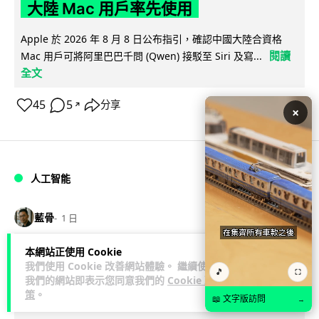
大陸 Mac 用戶率先使用
Apple 於 2026 年 8 月 8 日公布指引，確認中國大陸合資格
閱讀
Mac 用戶可將阿里巴巴千問 (Qwen) 接駁至 Siri 及寫...
全文
45
5
分享
↗
×
人工智能
藍骨
1 日
本網站正使用 Cookie
中國官媒批評 AI 術語濫用英文 稱
我們使用 Cookie 改善網站體驗。 繼續使用
🎵
⛶
「Token」與「Agent」動搖科技話語
我們的網站即表示您同意我們的
Cookie 政
策
。
權
📖 文字版訪問
→