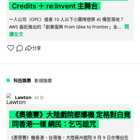
Credits ＋ re:Invent 主舞台
一人公司（OPC）或者 10 人以下小團隊想將 AI 構思落地？
閱
AWS 最近推出的「創業復興 From Idea to Frontier」全...
讀全文
分享
科技娛樂
影視娛樂
Lawton
43 分
《奧德賽》大陸戲院都爆機 定格對白竟
同香港一樣 網民：乞丐詛咒
《奧德賽》繼香港、台灣後，大陸蘇州戲院 8 月 9 日亦傳出在