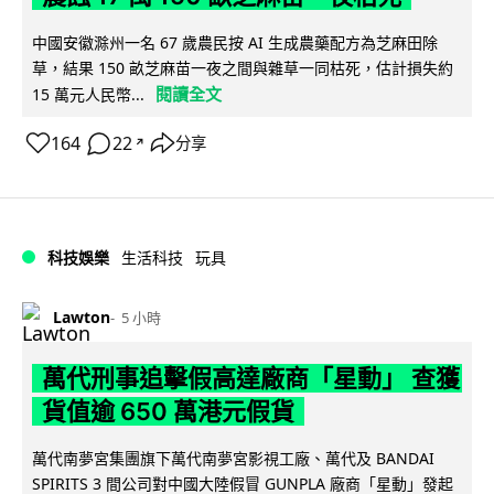
中國安徽滁州一名 67 歲農民按 AI 生成農藥配方為芝麻田除
草，結果 150 畝芝麻苗一夜之間與雜草一同枯死，估計損失約
閱讀全文
15 萬元人民幣...
164
22
分享
↗
科技娛樂
生活科技
玩具
Lawton
5 小時
萬代刑事追擊假高達廠商「星動」 查獲
貨值逾 650 萬港元假貨
萬代南夢宮集團旗下萬代南夢宮影視工廠、萬代及 BANDAI
SPIRITS 3 間公司對中國大陸假冒 GUNPLA 廠商「星動」發起