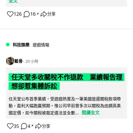
全文
126
16
分享
↗
科技娛樂
遊戲情報
藍骨
20 小時
任天堂多收關稅不作退款 業績報告理
想卻惹集體訴訟
任天堂公布首季業績，受遊戲熱賣及一筆美國退還關稅款項帶
動，盈利大幅跑贏預期。惟公司早前曾多次以關稅為由調高美
閱讀全文
國定價，如今關稅被裁定違法並全數...
35
4
分享
↗