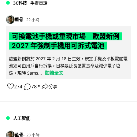
3C科技
手提電話
藍骨
22 小時
可換電池手機或重現市場 歐盟新例
2027 年強制手機用可拆式電池
歐盟新例將於 2027 年 2 月 18 日生效，規定手機及平板電腦電
池須可由用戶自行拆換，目標是延長裝置壽命及減少電子垃
閱讀全文
圾。現時 Sams...
274
78
分享
↗
人工智能
藍骨
23 小時