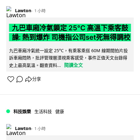
Lawton
1 小時
九巴車廂冷氣鎖定 25°C 高溫下乘客鼓
譟: 熱到爆炸 司機指公司set死無得調校
九巴車廂冷氣統一設定 25°C，有乘客乘搭 60M 線期間拍片投
訴車廂悶熱，批評管理層漠視乘客感受，事件正值天文台錄得
閱讀全文
史上最高氣溫。翻查資料...
分享
科技娛樂
生活科技
健康
Lawton
1 小時