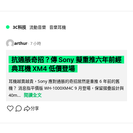
3C科技
流動音樂
音樂耳機
arthur
7 小時
抗通脹奇招？傳 Sony 擬重推六年前經
典耳機 XM4 低價登場
耳機越賣越貴，Sony 應對通脹的奇招居然是重推 6 年前的舊
機？ 消息指平價版 WH-1000XM4C 9 月登場，保留摺疊設計與
閱讀全文
40m...
分享