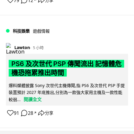
79
12
分享
↗
科技娛樂
遊戲情報
Lawton
5 小時
PS6 及次世代 PSP 傳聞流出 記憶體危
機恐拖累推出時間
爆料媒體披露 Sony 次世代主機傳聞,指 PS6 及次世代 PSP 手提
裝置預計 2027 年底推出,分別為一款強大家用主機及一款性能
閱讀全文
較弱...
91
28
分享
↗