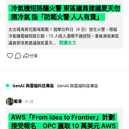
冷氣機短路釀火警 東區議員建議夏天勿
開冷氣 指「防範火警 人人有責」
太古城海景花園海棠閣 1 個單位昨日（9 日）發生火警，懷疑
冷氣機電線短路引致，15 人吸入濃煙不適送院。事後港島東區
閱讀全文
議員郭浩景建議居民夏天...
分享
GenAI 與雲端科技專區
GenAI 與雲端科技專區
藍骨
31 分
AWS「From Idea to Frontier」計劃
接受報名 OPC 贏取 10 萬美元 AWS