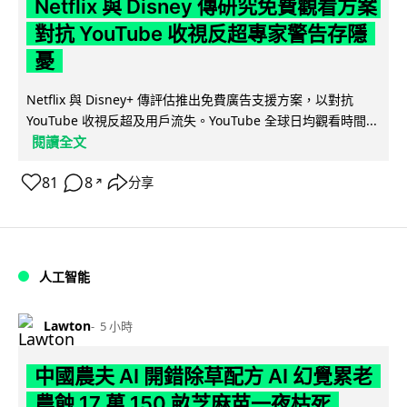
Netflix 與 Disney 傳研究免費觀看方案
對抗 YouTube 收視反超專家警告存隱
憂
Netflix 與 Disney+ 傳評估推出免費廣告支援方案，以對抗
YouTube 收視反超及用戶流失。YouTube 全球日均觀看時間...
閱讀全文
81
8
分享
↗
人工智能
Lawton
5 小時
中國農夫 AI 開錯除草配方 AI 幻覺累老
農蝕 17 萬 150 畝芝麻苗一夜枯死