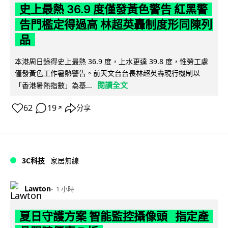
史上最熱 36.9 度僅發黃色警告 紅黑警
告門檻定得過高 林超英轟制度形同陳列
品
本港周日錄得史上最熱 36.9 度，上水更達 39.8 度，惟勞工處
僅發黃色工作暑熱警告。前天文台台長林超英轟現行機制以
閱讀全文
「香港暑熱指數」為基...
62
19
分享
↗
3C科技
家居無線
Lawton
1 小時
夏日守護方案 智能監控攝像頭 指定產