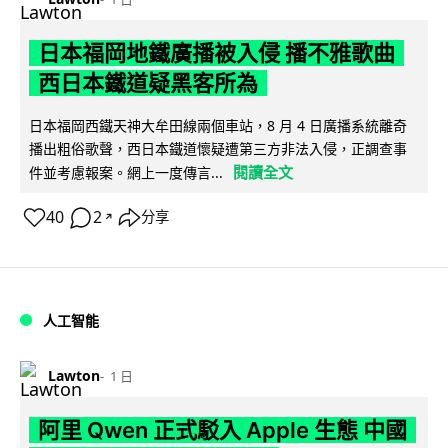
日本福岡地鐵廣播被入侵 播不雅歌曲
西日本鐵道疑黑客所為
日本福岡西鐵天神大牟田線兩個車站，8 月 4 日廣播系統離奇
播出粗俗歌聲，西日本鐵道懷疑遭第三方非法入侵，正調查事
閱讀全文
件並考慮報案。網上一度傳言...
40
2
分享
↗
人工智能
Lawton
1 日
阿里 Qwen 正式駁入 Apple 生態 中國