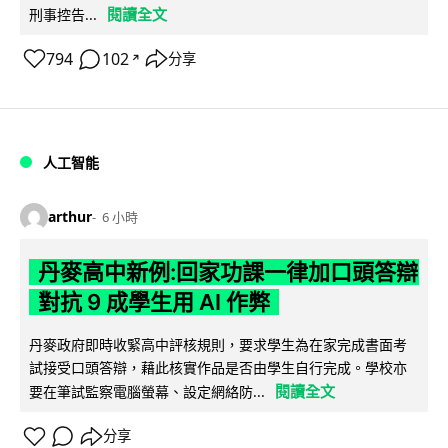
閱讀全文
刑事控告...
794
102
分享
↗
人工智能
arthur
6 小時
丹麥高中新例:回家功課一律加口頭答辯
對抗 9 成學生用 AI 作弊
丹麥政府即時收緊高中評核規則，要求學生為在家完成書面考
試接受口頭答辯，藉此核實作品是否由學生自行完成。學校亦
閱讀全文
要在筆試監察電腦螢幕、設定網絡防...
分享