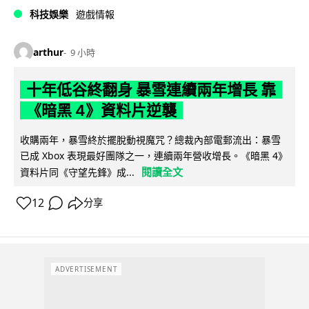
科技娛樂
遊戲情報
arthur
9 小時
十年低谷終翻身 暴雪連續兩年增長 靠
《暗黑 4》資料片逆襲
收購兩年，暴雪終於擺脫動視魔咒？總裁內部電郵流出：暴雪
已成 Xbox 表現最好團隊之一，連續兩年營收增長。《暗黑 4》
閱讀全文
資料片同《守望先鋒》成...
12
分享
ADVERTISEMENT