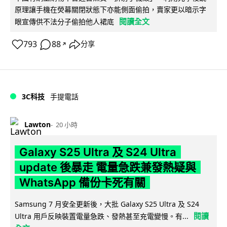
原理讓手機在熒幕關閉狀態下亦能側面偷拍，賣家更以暗示字
閱讀全文
眼宣傳供不法分子偷拍他人裙底
793
88
分享
↗
3C科技
手提電話
Lawton
20 小時
Galaxy S25 Ultra 及 S24 Ultra
update 後暴走 電量急跌兼發熱疑與
WhatsApp 備份卡死有關
Samsung 7 月安全更新後，大批 Galaxy S25 Ultra 及 S24
閱讀
Ultra 用戶反映裝置電量急跌、發熱甚至充電變慢。有...