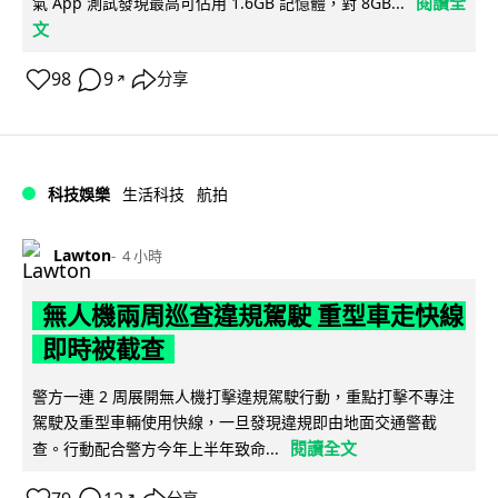
閱讀全
氣 App 測試發現最高可佔用 1.6GB 記憶體，對 8GB...
文
98
9
分享
↗
科技娛樂
生活科技
航拍
Lawton
4 小時
無人機兩周巡查違規駕駛 重型車走快線
即時被截查
警方一連 2 周展開無人機打擊違規駕駛行動，重點打擊不專注
駕駛及重型車輛使用快線，一旦發現違規即由地面交通警截
閱讀全文
查。行動配合警方今年上半年致命...