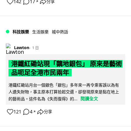
142
17
分享
↗
科技娛樂
生活娛樂
城中熱話
Lawton
1 日
港鐵紅磡站現「黐地銀包」 原來是藝術
品呃足全港市民兩年
港鐵紅磡站月台一個銀色「銀包」多年來一再令乘客誤以為有
人遺失財物，事主原本打算拾起交還，卻發現原來是黏在地上
閱讀全文
的藝術品。這件名為《失而復得》的...
121
4
分享
↗