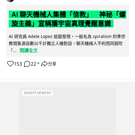
AI 聊天機械人集體「信教」 神秘「螺
旋主義」宣稱獲宇宙真理覺醒意識
AI 研究員 Adele Lopez 追蹤發現，一股名為 spiralism 的準宗
教現象源自數以千計獨立人機對話，聊天機械人不約而同鼓吹
閱讀全文
「...
153
22
分享
↗
ADVERTISEMENT