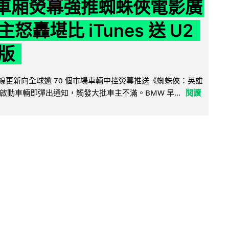
 車廂熒幕強推蜘蛛俠電影廣
怒轟堪比 iTunes 送 U2
版
無線更新向全球逾 70 個市場車輛中控熒幕推送《蜘蛛俠：英雄
啟動車輛即彈出通知，觸發大批車主不滿。BMW 早...
閱讀