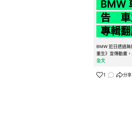
BMW
告 車主
專輯翻
BMW 近日透過
重生》宣傳動畫，
全文
1
分享