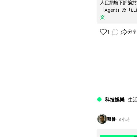
人民網旗下評論於 
「Agent」及「
文
1
分享
科技娛樂
生
藍骨
3 小時