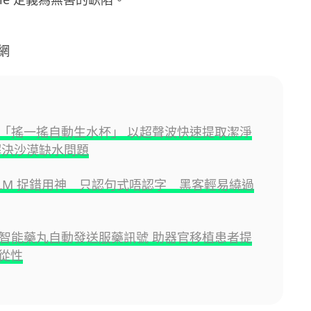
網
發明「搖一搖自動生水杯」 以超聲波快速提取潔淨
解決沙漠缺水問題
揭 LLM 捉錯用神 只認句式唔認字 黑客輕易繞過
研發智能藥丸自動發送服藥訊號 助器官移植患者提
從性