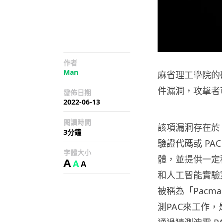
作者
Man
麻省理工學院的研
件漏洞，攻擊者
發佈日期
2022-06-13
閱讀時間
該項漏洞存在於 
3分鐘
驗證代碼或 P
字體大小
體，並提供一定
A
A
A
和人工智能實驗
被稱為「Pac
測PAC來工作