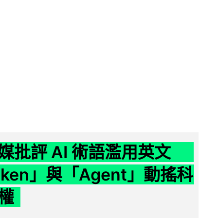
媒批評 AI 術語濫用英文
ken」與「Agent」動搖科
權