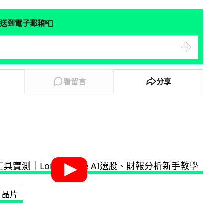
📮
送到電子郵箱
看留言
分享
晶片