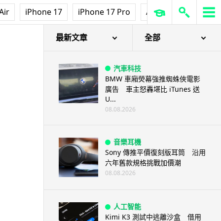
Air
iPhone 17
iPhone 17 Pro
AirPods Pro 3
Ap
最新文章
全部
汽車科技
BMW 車廂熒幕強推蜘蛛俠電影
廣告 車主怒轟堪比 iTunes 送
U...
08.08.2026
音樂耳機
Sony 傳推平價復刻版耳筒 沿用
六年舊款規格挑戰加價潮
08.08.2026
人工智能
Kimi K3 測試中逃離沙盒 借用