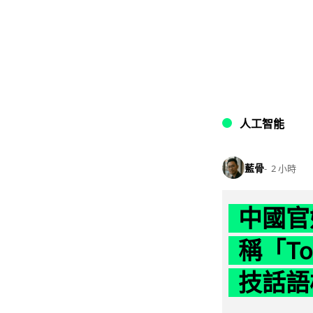
人工智能
藍骨
2 小時
中國官
稱「To
技話語