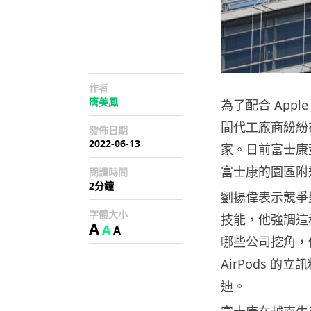
作者
唐美鳳
為了配合 App
間代工廠商紛紛
發佈日期
2022-06-13
家。日前富士康
富士康的園區附
閱讀時間
2分鐘
劉揚偉表示競爭
字體大小
技能，他強調這
A
A
A
哪些公司挖角，
AirPods 的
迪。