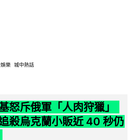
活娛樂
城中熱話
基怒斥俄軍「人肉狩獵」
追殺烏克蘭小販近 40 秒仍