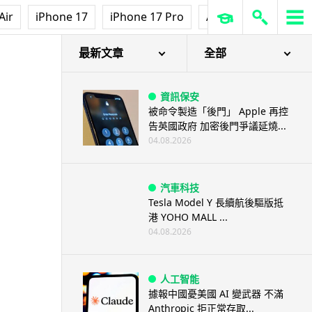
Air
iPhone 17
iPhone 17 Pro
AirPods Pro 3
Ap
最新文章
全部
資訊保安
被命令製造「後門」 Apple 再控
告英國政府 加密後門爭議延燒...
04.08.2026
汽車科技
Tesla Model Y 長續航後驅版抵
港 YOHO MALL ...
04.08.2026
人工智能
據報中國憂美國 AI 變武器 不滿
Anthropic 拒正常存取...