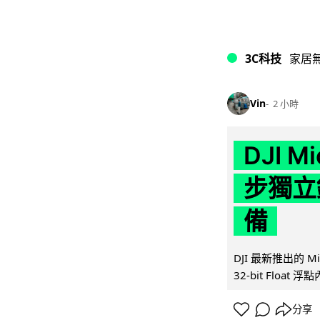
3C科技
家居
Vin
2 小時
DJI M
步獨立錄
備
DJI 最新推出的 
32-bit Float
分享