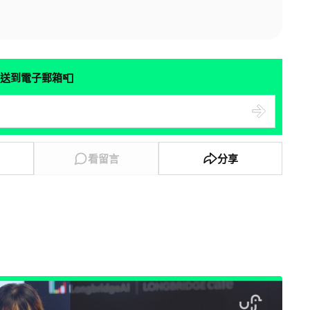
📮
送到電子郵箱
看留言
分享