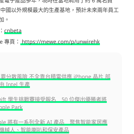
產電子產品多年，現時在當地聘用了約 6 萬名員
e 在中國以外規模最大的生產基地，預計未來兩年員工
加。
：
cnbeta
ewe 專頁：
https://mewe.com/p/unwirehk
le 要分散風險 不全靠台積電供應 iPhone 晶片 部
Intel 生產
 Swift 學生挑戰賽接受報名 50 位傑出優勝者將
ple Park
pple 將有一系列全新 AI 產品 聚焦智能家居應
機械人、智能喇叭和保安產品