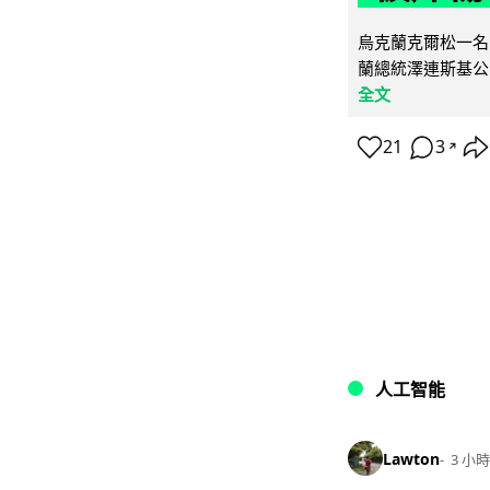
烏克蘭克爾松一名 
蘭總統澤連斯基公
全文
21
3
↗
人工智能
Lawton
3 小時