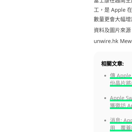
富士康在越南生
工，是 Appl
數量更會大幅增
資料及圖片來源
unwire.hk M
相關文章:
傳 App
份晶片將由 
Apple
獲邀訪 Ap
消息: A
用 覆蓋