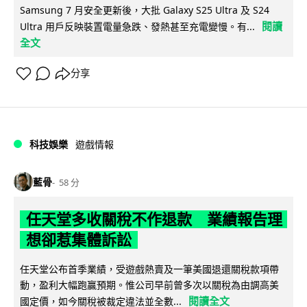
Samsung 7 月安全更新後，大批 Galaxy S25 Ultra 及 S24
閱讀
Ultra 用戶反映裝置電量急跌、發熱甚至充電變慢。有...
全文
分享
科技娛樂
遊戲情報
藍骨
58 分
任天堂多收關稅不作退款 業績報告理
想卻惹集體訴訟
任天堂公布首季業績，受遊戲熱賣及一筆美國退還關稅款項帶
動，盈利大幅跑贏預期。惟公司早前曾多次以關稅為由調高美
閱讀全文
國定價，如今關稅被裁定違法並全數...