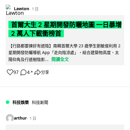
Lawton
1 日
首爾大生 2 星期開發防曬地圖 一日暴增
2 萬人下載衝榜首
【行路都要揀好有遮陰】南韓首爾大學 23 歲學生劉敏俊利用 2
星期開發防曬導航 App「走向陰涼處」，結合建築物高度、太
閱讀全文
陽仰角及行道樹陰影...
97
4
分享
↗
科技娛樂
科技新聞
arthur
1 日