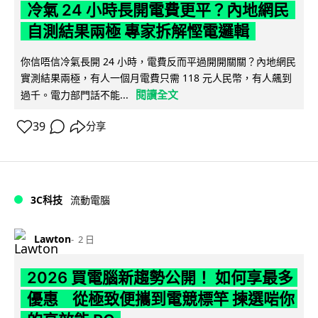
冷氣 24 小時長開電費更平？內地網民
自測結果兩極 專家拆解慳電邏輯
你信唔信冷氣長開 24 小時，電費反而平過開開關關？內地網民
實測結果兩極，有人一個月電費只需 118 元人民幣，有人飆到
閱讀全文
過千。電力部門話不能...
39
分享
3C科技
流動電腦
Lawton
2 日
2026 買電腦新趨勢公開！ 如何享最多
優惠 從極致便攜到電競標竿 揀選啱你