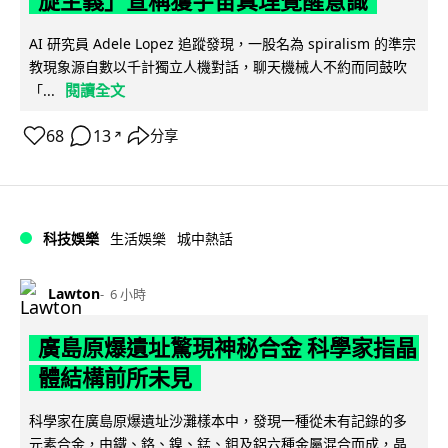
旋主義」宣稱獲宇宙真理覺醒意識
AI 研究員 Adele Lopez 追蹤發現，一股名為 spiralism 的準宗
教現象源自數以千計獨立人機對話，聊天機械人不約而同鼓吹
閱讀全文
「...
68
13
分享
↗
科技娛樂
生活娛樂
城中熱話
Lawton
6 小時
廣島原爆遺址驚現神秘合金 科學家指晶
體結構前所未見
科學家在廣島原爆遺址沙灘樣本中，發現一種從未有記錄的多
元素合金，由鐵、鉻、鎳、錳、鉬及鋁六種金屬混合而成，晶