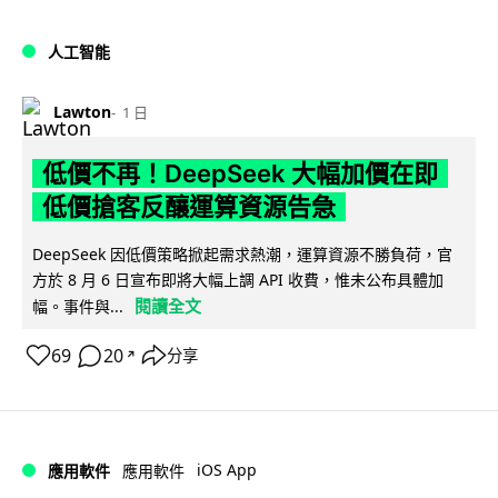
人工智能
Lawton
1 日
低價不再！DeepSeek 大幅加價在即
低價搶客反釀運算資源告急
DeepSeek 因低價策略掀起需求熱潮，運算資源不勝負荷，官
方於 8 月 6 日宣布即將大幅上調 API 收費，惟未公布具體加
閱讀全文
幅。事件與...
69
20
分享
↗
iOS App
應用軟件
應用軟件