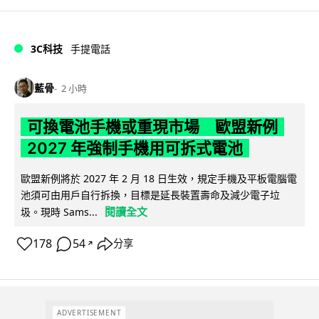
3C科技
手提電話
藍骨
2 小時
可換電池手機或重現市場 歐盟新例
2027 年強制手機用可拆式電池
歐盟新例將於 2027 年 2 月 18 日生效，規定手機及平板電腦電
池須可由用戶自行拆換，目標是延長裝置壽命及減少電子垃
閱讀全文
圾。現時 Sams...
178
54
分享
↗
ADVERTISEMENT