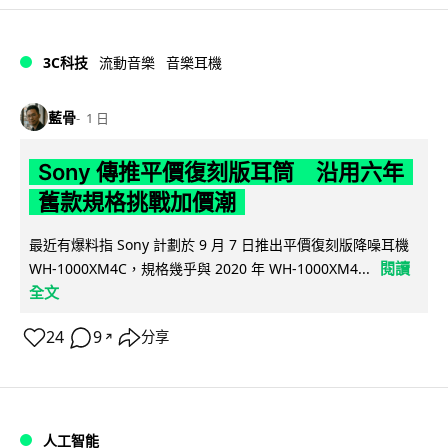
3C科技
流動音樂
音樂耳機
藍骨
1 日
Sony 傳推平價復刻版耳筒 沿用六年
舊款規格挑戰加價潮
最近有爆料指 Sony 計劃於 9 月 7 日推出平價復刻版降噪耳機
閱讀
WH-1000XM4C，規格幾乎與 2020 年 WH-1000XM4...
全文
24
9
分享
↗
人工智能