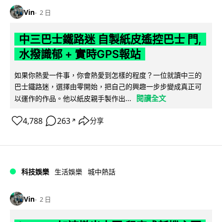
Vin
2 日
中三巴士鐵路迷 自製紙皮遙控巴士 門,
水撥識郁 + 實時GPS報站
如果你熱愛一件事，你會熱愛到怎樣的程度？一位就讀中三的
巴士鐵路迷，選擇由零開始，把自己的興趣一步步變成真正可
閱讀全文
以運作的作品。他以紙皮親手製作出...
4,788
263
分享
↗
科技娛樂
生活娛樂
城中熱話
Vin
2 日