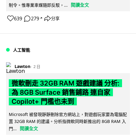
閱讀全文
制令。惟專業車媒隨即反駁，...
639
279
分享
↗
人工智能
Lawton
2 日
微軟刪走 32GB RAM 遊戲建議 分析:
為 8GB Surface 銷售鋪路 連自家
Copilot+ 門檻也未到
Microsoft 被發現靜靜刪除官方網站上，對遊戲玩家要為電腦配
置 32GB RAM 的建議。分析指微軟同時新推出的 8GB RAM 入
閱讀全文
門...