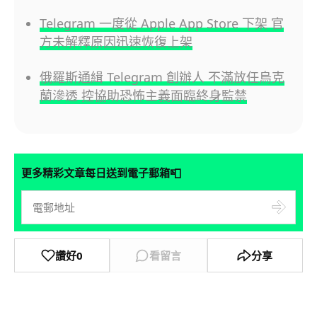
Telegram 一度從 Apple App Store 下架 官
方未解釋原因迅速恢復上架
俄羅斯通緝 Telegram 創辦人 不滿放任烏克
蘭滲透 控協助恐怖主義面臨終身監禁
📮
更多精彩文章每日送到電子郵箱
讚好
0
看留言
分享