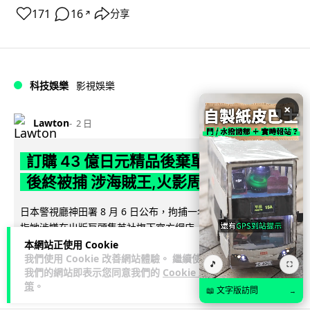
171
16
分享
↗
科技娛樂
影視娛樂
×
Lawton
2 日
訂購 43 億日元精品後棄單 大阪女 2 年
後終被捕 涉海賊王,火影周邊產品
日本警視廳神田署 8 月 6 日公布，拘捕一名 32 歲大阪女子，
指她涉嫌在出版巨頭集英社旗下官方網店「JUMP
閱讀全文
CHARACTERS ST...
本網站正使用 Cookie
我們使用 Cookie 改善網站體驗。 繼續使用
🎵
⛶
我們的網站即表示您同意我們的
Cookie 政
79
10
分享
↗
策
。
📖 文字版訪問
→