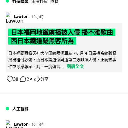
科技娛樂
生活科技
旅遊
Lawton
10 小時
日本福岡地鐵廣播被入侵 播不雅歌曲
西日本鐵道疑黑客所為
日本福岡西鐵天神大牟田線兩個車站，8 月 4 日廣播系統離奇
播出粗俗歌聲，西日本鐵道懷疑遭第三方非法入侵，正調查事
閱讀全文
件並考慮報案。網上一度傳言...
38
2
分享
↗
人工智能
Lawton
10 小時