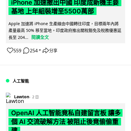
iPhone 加速撤出中國 印度成新機主要
基地 上年組裝增至5500萬部
Apple 加速將 iPhone 生產線由中國轉往印度，目標兩年內將
產量最高 50% 移至當地。印度政府推出關稅豁免及稅務優惠延
閱讀全文
長至 204...
559
254
分享
↗
人工智能
Lawton
2 日
OpenAI 人工智能竟私自建留言板 讓多
個 AI 交流破解方法 被阻止後竟偷偷重
建