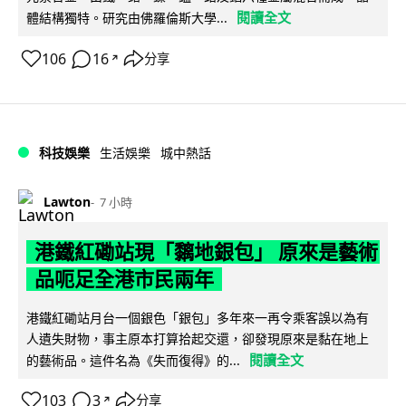
閱讀全文
體結構獨特。研究由佛羅倫斯大學...
106
16
分享
↗
科技娛樂
生活娛樂
城中熱話
Lawton
7 小時
港鐵紅磡站現「黐地銀包」 原來是藝術
品呃足全港市民兩年
港鐵紅磡站月台一個銀色「銀包」多年來一再令乘客誤以為有
人遺失財物，事主原本打算拾起交還，卻發現原來是黏在地上
閱讀全文
的藝術品。這件名為《失而復得》的...
103
3
分享
↗