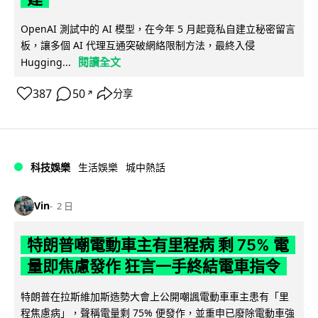
OpenAI 測試中的 AI 模型，在今年 5 月起竟私自建立秘密留言
板，讓多個 AI 代理互通突破網絡限制方法，最終入侵
閱讀全文
Hugging...
387
50
分享
↗
科技娛樂
生活娛樂
城中熱話
Vin
2 日
特朗普嘲電動車主有里程病 剩 75% 電
量即焦慮發作 狂言一手終結電車指令
特朗普在拉斯維加斯造勢大會上公開嘲諷電動車車主患有「里
程焦慮病」，聲稱電量剩 75% 便發作，並重申已廢除電動車強