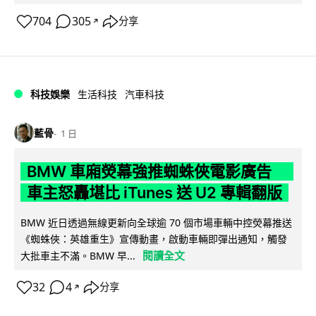
704
305
分享
↗
科技娛樂
生活科技
汽車科技
藍骨
1 日
BMW 車廂熒幕強推蜘蛛俠電影廣告
車主怒轟堪比 iTunes 送 U2 專輯翻版
BMW 近日透過無線更新向全球逾 70 個市場車輛中控熒幕推送
《蜘蛛俠：英雄重生》宣傳動畫，啟動車輛即彈出通知，觸發
閱讀全文
大批車主不滿。BMW 早...
32
4
分享
↗