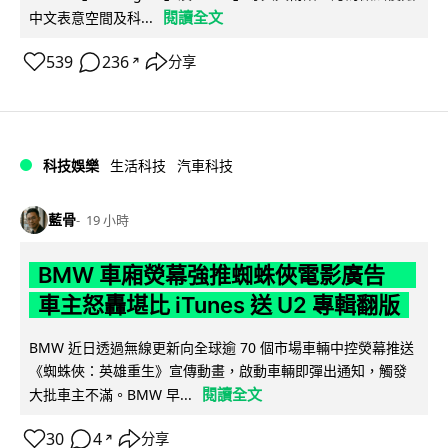
閱讀全文
中文表意空間及科...
539
236
分享
↗
科技娛樂
生活科技
汽車科技
藍骨
19 小時
BMW 車廂熒幕強推蜘蛛俠電影廣告
車主怒轟堪比 iTunes 送 U2 專輯翻版
BMW 近日透過無線更新向全球逾 70 個市場車輛中控熒幕推送
《蜘蛛俠：英雄重生》宣傳動畫，啟動車輛即彈出通知，觸發
閱讀全文
大批車主不滿。BMW 早...
30
4
分享
↗