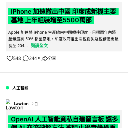
iPhone 加速撤出中國 印度成新機主要
基地 上年組裝增至5500萬部
Apple 加速將 iPhone 生產線由中國轉往印度，目標兩年內將
產量最高 50% 移至當地。印度政府推出關稅豁免及稅務優惠延
閱讀全文
長至 204...
548
244
分享
↗
人工智能
Lawton
2 日
OpenAI 人工智能竟私自建留言板 讓多
個 AI 交流破解方法 被阻止後竟偷偷重