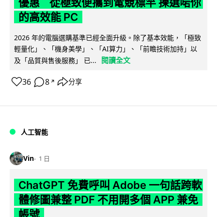
優惠 從極致便攜到電競標竿 揀選啱你
的高效能 PC
2026 年的電腦選購基準已經全面升級。除了基本效能，「極致
輕量化」、「機身美學」、「AI算力」、「前瞻技術加持」以
閱讀全文
及「品質與售後服務」 已...
36
8
分享
↗
人工智能
Vin
1 日
ChatGPT 免費呼叫 Adobe 一句話跨軟
體修圖兼整 PDF 不用開多個 APP 兼免
帳號