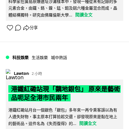
科學家在廣島原爆遺址沙灘樣本中，發現一種從未有記錄的多
元素合金，由鐵、鉻、鎳、錳、鉬及鋁六種金屬混合而成，晶
閱讀全文
體結構獨特。研究由佛羅倫斯大學...
分享
科技娛樂
生活娛樂
城中熱話
Lawton
2 小時
港鐵紅磡站現「黐地銀包」 原來是藝術
品呃足全港市民兩年
港鐵紅磡站月台一個銀色「銀包」多年來一再令乘客誤以為有
人遺失財物，事主原本打算拾起交還，卻發現原來是黏在地上
閱讀全文
的藝術品。這件名為《失而復得》的...