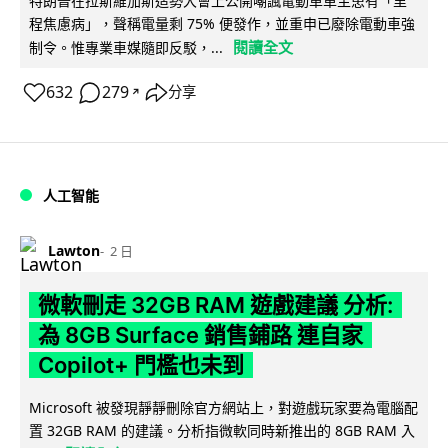
特朗普在拉斯維加斯造勢大會上公開嘲諷電動車車主患有「里
程焦慮病」，聲稱電量剩 75% 便發作，並重申已廢除電動車強
閱讀全文
制令。惟專業車媒隨即反駁，...
632
279
分享
↗
人工智能
Lawton
2 日
微軟刪走 32GB RAM 遊戲建議 分析:
為 8GB Surface 銷售鋪路 連自家
Copilot+ 門檻也未到
Microsoft 被發現靜靜刪除官方網站上，對遊戲玩家要為電腦配
置 32GB RAM 的建議。分析指微軟同時新推出的 8GB RAM 入