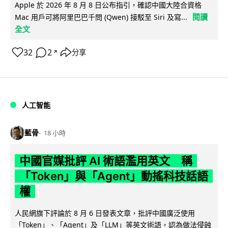
Apple 於 2026 年 8 月 8 日公布指引，確認中國大陸合資格
閱讀
Mac 用戶可將阿里巴巴千問 (Qwen) 接駁至 Siri 及寫...
全文
32
2
分享
↗
人工智能
藍骨
18 小時
中國官媒批評 AI 術語濫用英文 稱
「Token」與「Agent」動搖科技話語
權
人民網旗下評論於 8 月 6 日發表文章，批評中國廣泛使用
「Token」、「Agent」及「LLM」等英文術語，認為做法侵蝕