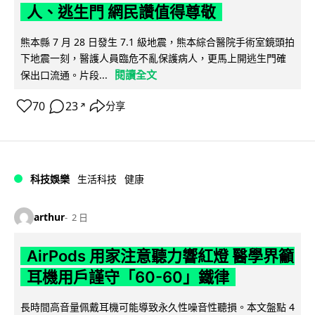
人、逃生門 網民讚值得尊敬
熊本縣 7 月 28 日發生 7.1 級地震，熊本綜合醫院手術室鏡頭拍
下地震一刻，醫護人員臨危不亂保護病人，更馬上開逃生門確
閱讀全文
保出口流通。片段...
70
23
分享
↗
科技娛樂
生活科技
健康
arthur
2 日
AirPods 用家注意聽力響紅燈 醫學界籲
耳機用戶謹守「60-60」鐵律
長時間高音量佩戴耳機可能導致永久性噪音性聽損。本文盤點 4