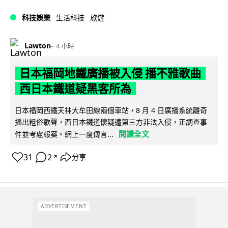
科技娛樂
生活科技
旅遊
Lawton
4 小時
日本福岡地鐵廣播被入侵 播不雅歌曲
西日本鐵道疑黑客所為
日本福岡西鐵天神大牟田線兩個車站，8 月 4 日廣播系統離奇
播出粗俗歌聲，西日本鐵道懷疑遭第三方非法入侵，正調查事
閱讀全文
件並考慮報案。網上一度傳言...
31
2
分享
↗
ADVERTISEMENT