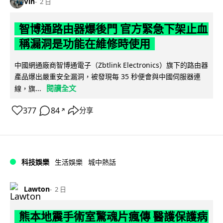
Vin
2 日
智博通路由器爆後門 官方緊急下架止血
稱漏洞是功能在維修時使用
中國網通廠商智博通電子（Zbtlink Electronics）旗下的路由器
產品爆出嚴重安全漏洞，被發現每 35 秒便會與中國伺服器連
閱讀全文
線，旗...
377
84
分享
↗
科技娛樂
生活娛樂
城中熱話
Lawton
2 日
熊本地震手術室驚魂片瘋傳 醫護保護病