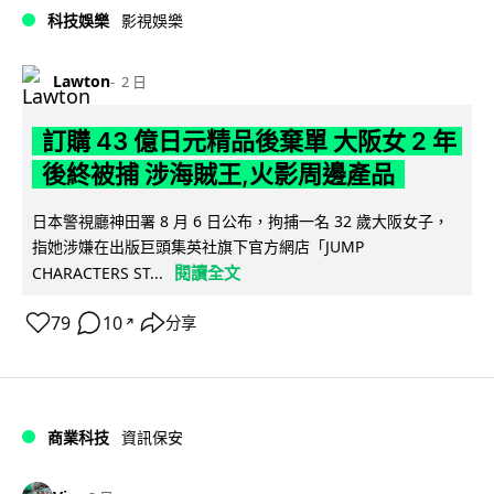
科技娛樂
影視娛樂
Lawton
2 日
訂購 43 億日元精品後棄單 大阪女 2 年
後終被捕 涉海賊王,火影周邊產品
日本警視廳神田署 8 月 6 日公布，拘捕一名 32 歲大阪女子，
指她涉嫌在出版巨頭集英社旗下官方網店「JUMP
閱讀全文
CHARACTERS ST...
79
10
分享
↗
商業科技
資訊保安