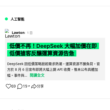
人工智能
Lawton
1 日
低價不再！DeepSeek 大幅加價在即
低價搶客反釀運算資源告急
DeepSeek 因低價策略掀起需求熱潮，運算資源不勝負荷，官
方於 8 月 6 日宣布即將大幅上調 API 收費，惟未公布具體加
閱讀全文
幅。事件與...
69
19
分享
↗