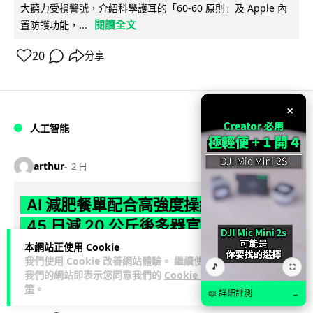
大聽力受損警號，介紹科學護耳的「60-60 原則」及 Apple 內
閱讀全文
置防護功能，...
20
分享
×
人工智能
arthur
2 日
AI 減肥餐單配合高強度操練 成都男
45 日減 20 公斤後多器官衰竭
本網站正使用 Cookie
成都一名男子跟隨 AI 制訂高強度減脂計劃，45 日內減去約 20
我們使用 Cookie 改善網站體驗。 繼續使用
🎵
⛶
公斤後昏迷送院。醫生診斷他患上尿源性膿毒症、膿毒性休克
我們的網站即表示您同意我們的
Cookie 政
閱讀全文
及多器官功能障礙。...
策
。
📖 詳細評測
→