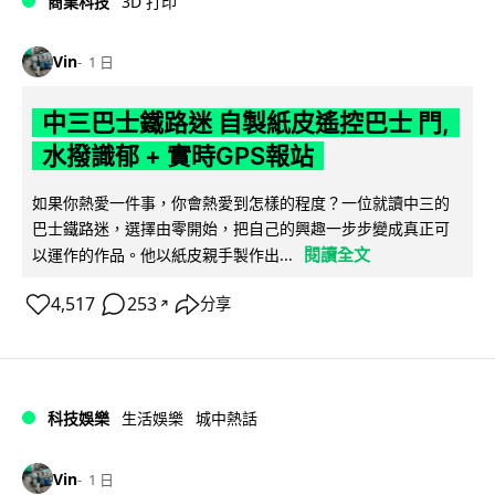
商業科技
3D 打印
Vin
1 日
中三巴士鐵路迷 自製紙皮遙控巴士 門,
水撥識郁 + 實時GPS報站
如果你熱愛一件事，你會熱愛到怎樣的程度？一位就讀中三的
巴士鐵路迷，選擇由零開始，把自己的興趣一步步變成真正可
閱讀全文
以運作的作品。他以紙皮親手製作出...
4,517
253
分享
↗
科技娛樂
生活娛樂
城中熱話
Vin
1 日