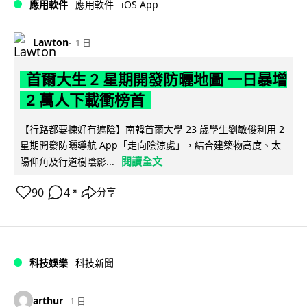
iOS App
應用軟件
應用軟件
Lawton
1 日
首爾大生 2 星期開發防曬地圖 一日暴增
2 萬人下載衝榜首
【行路都要揀好有遮陰】南韓首爾大學 23 歲學生劉敏俊利用 2
星期開發防曬導航 App「走向陰涼處」，結合建築物高度、太
閱讀全文
陽仰角及行道樹陰影...
90
4
分享
↗
科技娛樂
科技新聞
arthur
1 日