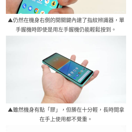
▲仍然在機身右側的開關鍵內建了指紋辨識器，單
手握機時即使是用左手握機仍能輕鬆按到。
▲雖然機身有點「膠」，但勝在十分輕，長時間拿
在手上使用都不覺重。