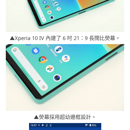
▲Xperia 10 IV 內建了 6 吋 21：9 長闊比熒幕。
▲熒幕採用超幼邊框設計。