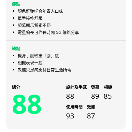
優點
顏色鮮艷迎合年青人口味
單手操控舒服
熒幕顯示質素不俗
電量夠長可作長時間 5G 網絡分享
缺點
機身手感較重「膠」感
相機表現一般
效能只足夠應付日常生活所需
總分
設計及手感
熒幕
相機
88
88
89
85
使用時間
效能
93
87