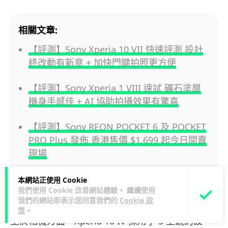
相關文章:
【評測】Sony Xperia 10 VII 快速評測 設計
終改動有新意 + 加快門鍵拍照更方便
【評測】Sony Xperia 1 VIII 速試 礦石塗層
機身手感佳 + AI 協助拍攝效果有驚喜
【評測】Sony REON POCKET 6 及 POCKET
PRO Plus 發佈 香港售價 $1,699 起今日開賣
現場
本網站正使用 Cookie
我們使用 Cookie 改善網站體驗。 繼續使用
相機表現不過不失夜景對焦較遜色
我們的網站即表示您同意我們的
Cookie 政
策
。
至於相機方面，Xperia 10 IV 採用了 3 主鏡的設