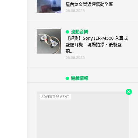
屋內煉金冒濃煙驚動全區
06.08.2026
流動音樂
【評測】Sony IER-M500 入耳式
監聽耳機：現場拍攝、後製監
聽...
06.08.2026
遊戲情報
《魔獸世界：至暗之夜》12.1
「烏拉特克的詛咒」專訪：巢穴
不為提高世...
ADVERTISEMENT
06.08.2026
遊戲情報
日本二手遊戲店減 90% 門市 業
績反增四成 “懷...