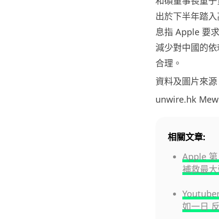
和碩董事長童子
出於下半年踏入高
息指 Apple
減少對中國的依賴，
合理。
資料及圖片來源
unwire.hk M
相關文章:
Apple 
補救最大
Youtu
如一日 