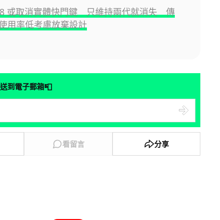
e 18 或取消實體快門鍵 只維持兩代就消失 傳
 因使用率低考慮放棄設計
📮
送到電子郵箱
看留言
分享