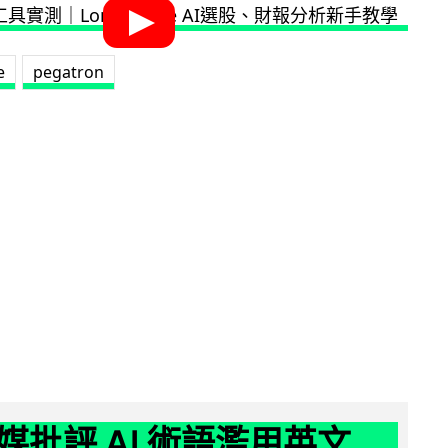
e
pegatron
媒批評 AI 術語濫用英文