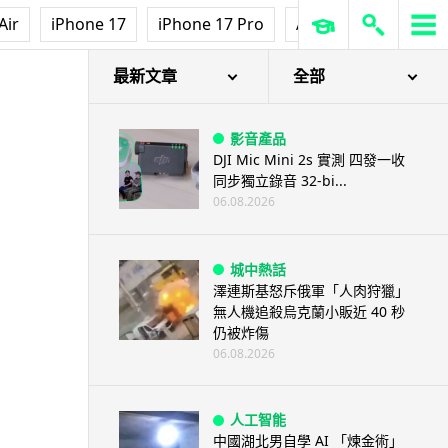
Air
iPhone 17
iPhone 17 Pro
AirPods Pro 3
Ap
最新文章
全部
影音產品
DJI Mic Mini 2s 實測 四發一收
同步獨立錄音 32-bi...
06.08.2026
城中熱話
澤連斯基怒斥俄軍「人肉狩獵」
無人機追殺烏克蘭小販近 40 秒
仍被炸傷
06.08.2026
人工智能
中國湖北男自學 AI 「煉金術」