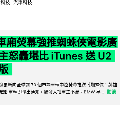
活科技
汽車科技
 車廂熒幕強推蜘蛛俠電影廣
怒轟堪比 iTunes 送 U2
版
無線更新向全球逾 70 個市場車輛中控熒幕推送《蜘蛛俠：英雄
啟動車輛即彈出通知，觸發大批車主不滿。BMW 早...
閱讀