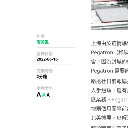
作者
唐美鳳
上海由於疫情爆發
Pegatron
發佈日期
2022-06-16
會。因為封城的
Pegatron
閱讀時間
2分鐘
路透社日前報導指
字體大小
人手短缺，還有
A
A
A
展業務。Pega
控兩個月而事前
北美擴展，以解