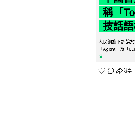
稱「To
技話語
人民網旗下評論於 
「Agent」及「
文
分享