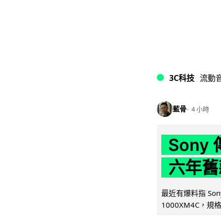
3C科技
流動
藍骨
4 小時
Son
六年舊
最近有爆料指 Son
1000XM4C，規格幾