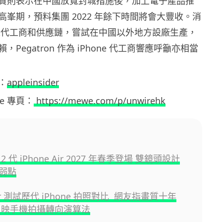
賢則表示在中國放寬封城措施後，加上電子產品推
峯期，預料集團 2022 年餘下時間將會大豐收。消
 要求代工商和供應鏈，嘗試在中國以外地方設廠生產，
Pegatron 作為 iPhone 代工商響應呼籲亦相當
：
appleinsider
ewe 專頁：
https://mewe.com/p/unwirehk
第 2 代 iPhone Air 2027 年春季登場 雙鏡頭設計
弱點
ber 測試歷代 iPhone 拍照對比 網友指畫質十年
反映手機拍攝轉向演算法