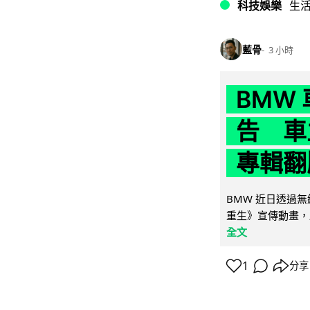
科技娛樂
生
藍骨
3 小時
BMW
告 車主
專輯翻
BMW 近日透過
重生》宣傳動畫，
全文
1
分享