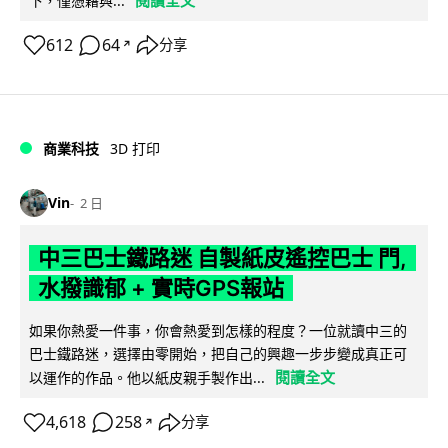
下，僅憑藉與...
612
64
分享
↗
商業科技
3D 打印
Vin
2 日
中三巴士鐵路迷 自製紙皮遙控巴士 門,
水撥識郁 + 實時GPS報站
如果你熱愛一件事，你會熱愛到怎樣的程度？一位就讀中三的
巴士鐵路迷，選擇由零開始，把自己的興趣一步步變成真正可
閱讀全文
以運作的作品。他以紙皮親手製作出...
4,618
258
分享
↗