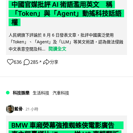
中國官媒批評 AI 術語濫用英文 稱
「Token」與「Agent」動搖科技話語
權
人民網旗下評論於 8 月 6 日發表文章，批評中國廣泛使用
「Token」、「Agent」及「LLM」等英文術語，認為做法侵蝕
閱讀全文
中文表意空間及科...
636
285
分享
↗
科技娛樂
生活科技
汽車科技
藍骨
21 小時
BMW 車廂熒幕強推蜘蛛俠電影廣告