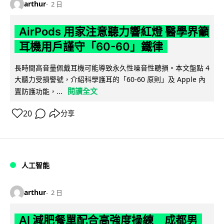
arthur
2 日
AirPods 用家注意聽力響紅燈 醫學界籲
耳機用戶謹守「60-60」鐵律
長時間高音量佩戴耳機可能導致永久性噪音性聽損。本文盤點 4
大聽力受損警號，介紹科學護耳的「60-60 原則」及 Apple 內
閱讀全文
置防護功能，...
20
分享
人工智能
arthur
2 日
AI 減肥餐單配合高強度操練 成都男