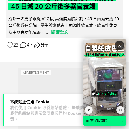
45 日減 20 公斤後多器官衰竭
成都一名男子跟隨 AI 制訂高強度減脂計劃，45 日內減去約 20
公斤後昏迷送院。醫生診斷他患上尿源性膿毒症、膿毒性休克
閱讀全文
及多器官功能障礙。...
23
4
×
分享
↗
ADVERTISEMENT
本網站正使用 Cookie
我們使用 Cookie 改善網站體驗。 繼續使用
🎵
⛶
我們的網站即表示您同意我們的
Cookie 政
策
。
📖 文字版訪問
→