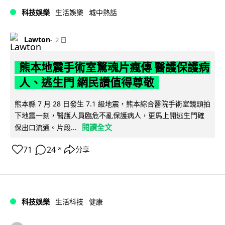
科技娛樂
生活娛樂
城中熱話
Lawton
2 日
熊本地震手術室驚魂片瘋傳 醫護保護病
人、逃生門 網民讚值得尊敬
熊本縣 7 月 28 日發生 7.1 級地震，熊本綜合醫院手術室鏡頭拍
下地震一刻，醫護人員臨危不亂保護病人，更馬上開逃生門確
閱讀全文
保出口流通。片段...
71
24
分享
↗
科技娛樂
生活科技
健康