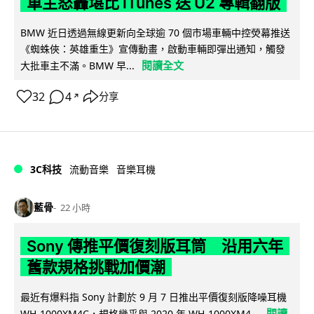
車主怒轟堪比 iTunes 送 U2 專輯翻版
BMW 近日透過無線更新向全球逾 70 個市場車輛中控熒幕推送
《蜘蛛俠：英雄重生》宣傳動畫，啟動車輛即彈出通知，觸發
閱讀全文
大批車主不滿。BMW 早...
32
4
分享
↗
3C科技
流動音樂
音樂耳機
藍骨
22 小時
Sony 傳推平價復刻版耳筒 沿用六年
舊款規格挑戰加價潮
最近有爆料指 Sony 計劃於 9 月 7 日推出平價復刻版降噪耳機
閱讀
WH-1000XM4C，規格幾乎與 2020 年 WH-1000XM4...