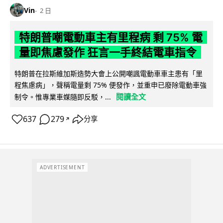
Vin
2 日
特朗普嘲電動車主有里程病 剩 75% 電
量即焦慮發作 狂言一手終結電車指令
特朗普在拉斯維加斯造勢大會上公開嘲諷電動車車主患有「里
程焦慮病」，聲稱電量剩 75% 便發作，並重申已廢除電動車強
閱讀全文
制令。惟專業車媒隨即反駁，...
637
279
分享
↗
ADVERTISEMENT