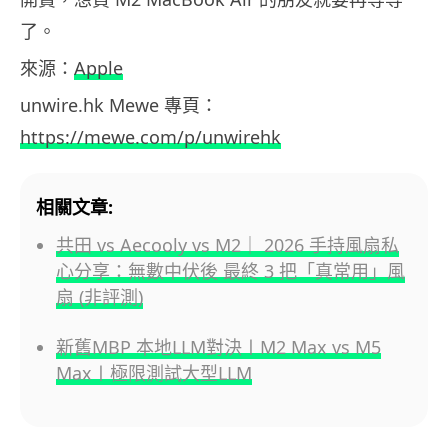
了。
來源：
Apple
unwire.hk Mewe 專頁：
https://mewe.com/p/unwirehk
相關文章:
共田 vs Aecooly vs M2｜ 2026 手持風扇私
心分享：無數中伏後 最終 3 把「真常用」風
扇 (非評測)
新舊MBP 本地LLM對決〡M2 Max vs M5
Max〡極限測試大型LLM