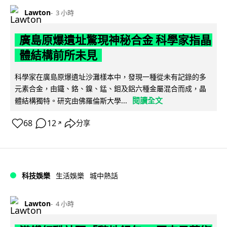
Lawton
3 小時
廣島原爆遺址驚現神秘合金 科學家指晶
體結構前所未見
科學家在廣島原爆遺址沙灘樣本中，發現一種從未有記錄的多
元素合金，由鐵、鉻、鎳、錳、鉬及鋁六種金屬混合而成，晶
閱讀全文
體結構獨特。研究由佛羅倫斯大學...
68
12
分享
↗
科技娛樂
生活娛樂
城中熱話
Lawton
4 小時