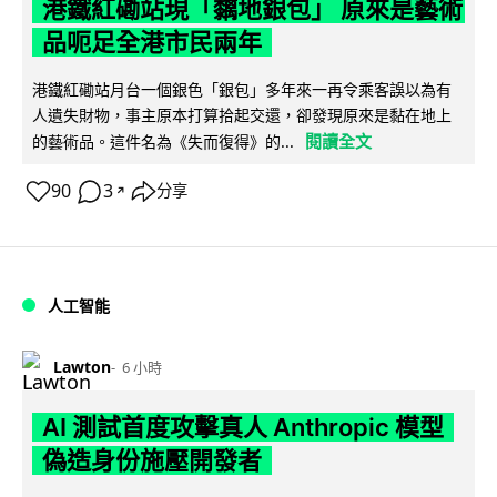
港鐵紅磡站現「黐地銀包」 原來是藝術
品呃足全港市民兩年
港鐵紅磡站月台一個銀色「銀包」多年來一再令乘客誤以為有
人遺失財物，事主原本打算拾起交還，卻發現原來是黏在地上
閱讀全文
的藝術品。這件名為《失而復得》的...
90
3
分享
↗
人工智能
Lawton
6 小時
AI 測試首度攻擊真人 Anthropic 模型
偽造身份施壓開發者