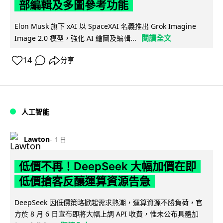
部編輯及多圖參考功能
Elon Musk 旗下 xAI 以 SpaceXAI 名義推出 Grok Imagine
閱讀全文
Image 2.0 模型，強化 AI 繪圖及編輯...
14
分享
人工智能
Lawton
1 日
低價不再！DeepSeek 大幅加價在即
低價搶客反釀運算資源告急
DeepSeek 因低價策略掀起需求熱潮，運算資源不勝負荷，官
方於 8 月 6 日宣布即將大幅上調 API 收費，惟未公布具體加