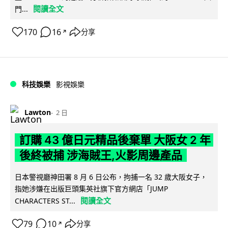
閱讀全文
門...
170
16
分享
↗
科技娛樂
影視娛樂
Lawton
2 日
訂購 43 億日元精品後棄單 大阪女 2 年
後終被捕 涉海賊王,火影周邊產品
日本警視廳神田署 8 月 6 日公布，拘捕一名 32 歲大阪女子，
指她涉嫌在出版巨頭集英社旗下官方網店「JUMP
閱讀全文
CHARACTERS ST...
79
10
分享
↗