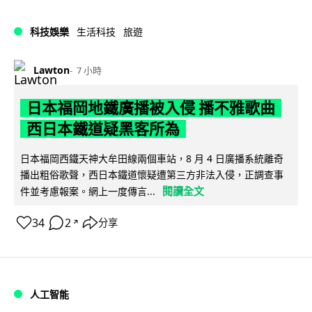
科技娛樂
生活科技
旅遊
Lawton
7 小時
日本福岡地鐵廣播被入侵 播不雅歌曲
西日本鐵道疑黑客所為
日本福岡西鐵天神大牟田線兩個車站，8 月 4 日廣播系統離奇
播出粗俗歌聲，西日本鐵道懷疑遭第三方非法入侵，正調查事
閱讀全文
件並考慮報案。網上一度傳言...
34
2
分享
↗
人工智能