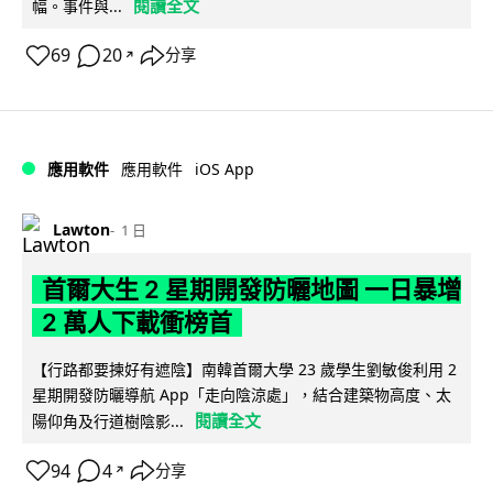
閱讀全文
幅。事件與...
69
20
分享
↗
iOS App
應用軟件
應用軟件
Lawton
1 日
首爾大生 2 星期開發防曬地圖 一日暴增
2 萬人下載衝榜首
【行路都要揀好有遮陰】南韓首爾大學 23 歲學生劉敏俊利用 2
星期開發防曬導航 App「走向陰涼處」，結合建築物高度、太
閱讀全文
陽仰角及行道樹陰影...
94
4
分享
↗