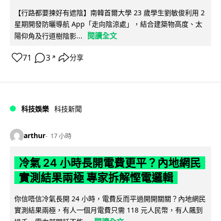
【行路都要揀好有遮陰】南韓首爾大學 23 歲學生劉敏俊利用 2
星期開發防曬導航 App「走向陰涼處」，結合建築物高度、太
閱讀全文
陽仰角及行道樹陰影...
71
3
分享
↗
科技娛樂
科技新聞
arthur
17 小時
冷氣 24 小時長開電費更平？內地網民
實測結果兩極 專家拆解慳電邏輯
你信唔信冷氣長開 24 小時，電費反而平過開開關關？內地網民
實測結果兩極，有人一個月電費只需 118 元人民幣，有人飆到