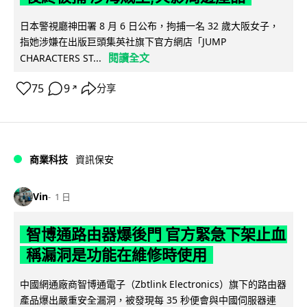
日本警視廳神田署 8 月 6 日公布，拘捕一名 32 歲大阪女子，
指她涉嫌在出版巨頭集英社旗下官方網店「JUMP
閱讀全文
CHARACTERS ST...
75
9
分享
↗
商業科技
資訊保安
Vin
1 日
智博通路由器爆後門 官方緊急下架止血
稱漏洞是功能在維修時使用
中國網通廠商智博通電子（Zbtlink Electronics）旗下的路由器
產品爆出嚴重安全漏洞，被發現每 35 秒便會與中國伺服器連