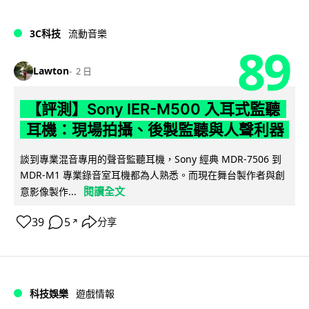
3C科技
流動音樂
89
Lawton
2 日
【評測】Sony IER-M500 入耳式監聽
耳機：現場拍攝、後製監聽與人聲利器
談到專業混音專用的聲音監聽耳機，Sony 經典 MDR-7506 到
MDR-M1 專業錄音室耳機都為人熟悉。而現在舞台製作者與創
閱讀全文
意影像製作...
39
5
分享
↗
科技娛樂
遊戲情報