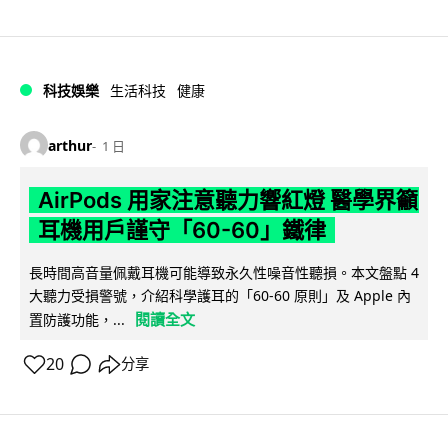
科技娛樂
生活科技
健康
arthur
1 日
AirPods 用家注意聽力響紅燈 醫學界籲
耳機用戶謹守「60-60」鐵律
長時間高音量佩戴耳機可能導致永久性噪音性聽損。本文盤點 4
大聽力受損警號，介紹科學護耳的「60-60 原則」及 Apple 內
閱讀全文
置防護功能，...
20
分享