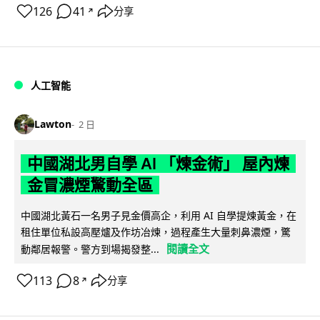
126
41
分享
↗
人工智能
Lawton
2 日
中國湖北男自學 AI 「煉金術」 屋內煉
金冒濃煙驚動全區
中國湖北黃石一名男子見金價高企，利用 AI 自學提煉黃金，在
租住單位私設高壓爐及作坊冶煉，過程產生大量刺鼻濃煙，驚
閱讀全文
動鄰居報警。警方到場揭發整...
113
8
分享
↗