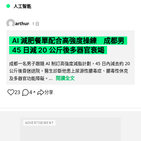
人工智能
arthur
1 日
AI 減肥餐單配合高強度操練 成都男
45 日減 20 公斤後多器官衰竭
成都一名男子跟隨 AI 制訂高強度減脂計劃，45 日內減去約 20
公斤後昏迷送院。醫生診斷他患上尿源性膿毒症、膿毒性休克
閱讀全文
及多器官功能障礙。...
23
4
分享
↗
ADVERTISEMENT