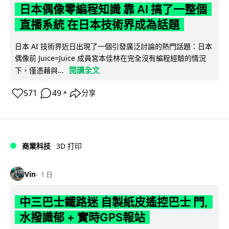
日本偶像零編程知識 靠 AI 搞了一整個
直播系統 在日本技術界成為話題
日本 AI 技術界近日出現了一個引發廣泛討論的熱門話題：日本
偶像前 Juice=Juice 成員宮本佳林在完全沒有編程經驗的情況
閱讀全文
下，僅憑藉與...
571
49
分享
↗
商業科技
3D 打印
Vin
1 日
中三巴士鐵路迷 自製紙皮遙控巴士 門,
水撥識郁 + 實時GPS報站