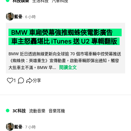
科技娛樂
生活科技
汽車科技
藍骨
6 小時
BMW 車廂熒幕強推蜘蛛俠電影廣告
車主怒轟堪比 iTunes 送 U2 專輯翻版
BMW 近日透過無線更新向全球逾 70 個市場車輛中控熒幕推送
《蜘蛛俠：英雄重生》宣傳動畫，啟動車輛即彈出通知，觸發
閱讀全文
大批車主不滿。BMW 早...
1
分享
3C科技
流動音樂
音樂耳機
藍骨
7 小時