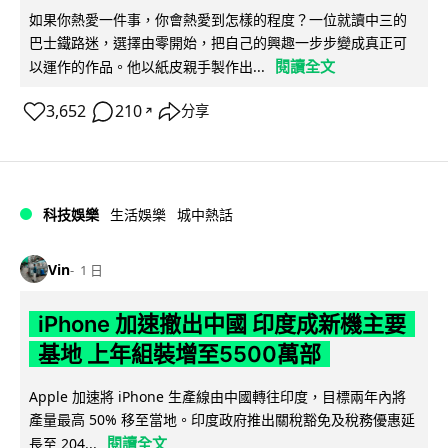
如果你熱愛一件事，你會熱愛到怎樣的程度？一位就讀中三的
巴士鐵路迷，選擇由零開始，把自己的興趣一步步變成真正可
閱讀全文
以運作的作品。他以紙皮親手製作出...
3,652
210
分享
↗
科技娛樂
生活娛樂
城中熱話
Vin
1 日
iPhone 加速撤出中國 印度成新機主要
基地 上年組裝增至5500萬部
Apple 加速將 iPhone 生產線由中國轉往印度，目標兩年內將
產量最高 50% 移至當地。印度政府推出關稅豁免及稅務優惠延
閱讀全文
長至 204...