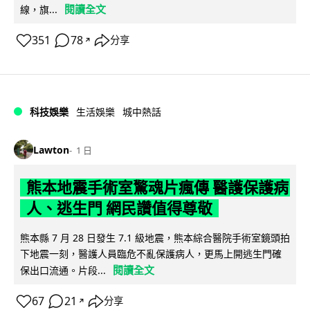
閱讀全文
線，旗...
351
78
分享
↗
科技娛樂
生活娛樂
城中熱話
Lawton
1 日
熊本地震手術室驚魂片瘋傳 醫護保護病
人、逃生門 網民讚值得尊敬
熊本縣 7 月 28 日發生 7.1 級地震，熊本綜合醫院手術室鏡頭拍
下地震一刻，醫護人員臨危不亂保護病人，更馬上開逃生門確
閱讀全文
保出口流通。片段...
67
21
分享
↗