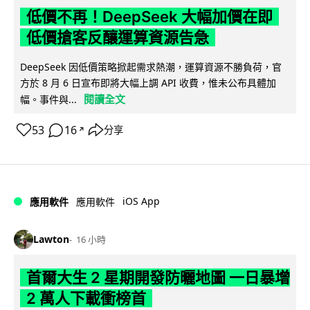
低價不再！DeepSeek 大幅加價在即
低價搶客反釀運算資源告急
DeepSeek 因低價策略掀起需求熱潮，運算資源不勝負荷，官
方於 8 月 6 日宣布即將大幅上調 API 收費，惟未公布具體加
閱讀全文
幅。事件與...
53
16
分享
↗
iOS App
應用軟件
應用軟件
Lawton
16 小時
首爾大生 2 星期開發防曬地圖 一日暴增
2 萬人下載衝榜首