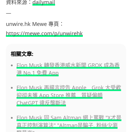
資料
來源：
dailymail
—
unwire.hk
Mewe
專頁：
https://mewe.com/p/unwirehk
相關文章:
Elon Musk 轉發香港威水新聞 GROK 成為香
港 No.1 免費 App
Elon Musk 再揚言控告 Apple Grok 大受歡
迎卻未獲 App Store 推薦 質疑偏頗
ChatGPT 違反壟斷法
Elon Musk 同 Sam Altman 網上罵戰 "X才是
真正控制演算法" "Altman是騙子, 粉絲少瀏