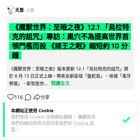
天恩
2 日
《魔獸世界：至暗之夜》12.1 「烏拉特
克的詛咒」專訪：巢穴不為提高世界首
領門檻而設 《諸王之眠》縮短約 10 分
鐘
《魔獸世界：至暗之夜》版本更新 12.1「烏拉特克的詛咒」將
於 8 月 13 日正式上線，帶來全新區域「盤蛇島」、地城「毒牙
閱讀全文
祭壇」、新型態世...
116
分享
本網站正使用 Cookie
我們使用 Cookie 改善網站體驗。 繼續使用
我們的網站即表示您同意我們的
Cookie 政
策
。
科技娛樂
遊戲情報