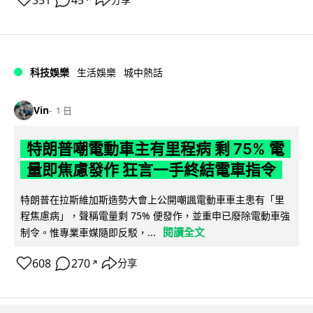
科技娛樂
生活娛樂
城中熱話
Vin
1 日
特朗普嘲電動車主有里程病 剩 75% 電
量即焦慮發作 狂言一手終結電車指令
特朗普在拉斯維加斯造勢大會上公開嘲諷電動車車主患有「里
程焦慮病」，聲稱電量剩 75% 便發作，並重申已廢除電動車強
閱讀全文
制令。惟專業車媒隨即反駁，...
608
270
分享
↗