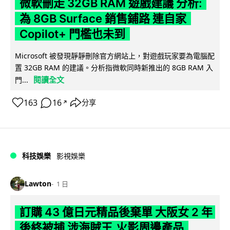
微軟刪走 32GB RAM 遊戲建議 分析:
為 8GB Surface 銷售鋪路 連自家
Copilot+ 門檻也未到
Microsoft 被發現靜靜刪除官方網站上，對遊戲玩家要為電腦配
置 32GB RAM 的建議。分析指微軟同時新推出的 8GB RAM 入
閱讀全文
門...
163
16
分享
↗
科技娛樂
影視娛樂
Lawton
1 日
訂購 43 億日元精品後棄單 大阪女 2 年
後終被捕 涉海賊王,火影周邊產品